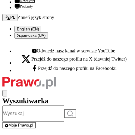
Newsletter
Podcasty
Zmień język - bieżący:
Zmień język strony
PL
English (EN)
Українська (UA)
Odwiedź nasz kanał w serwisie YouTube
Youtube - otwiera się w nowej karcie
Przejdź do naszego profilu na X (dawniej Twitter)
X - otwiera się w nowej karcie
Przejdź do naszego profilu na Facebooku
Facebook - otwiera się w nowej karcie
Wyszukiwarka
Szukaj
Moje Prawo.pl
- rejestracja i logowanie do serwisu