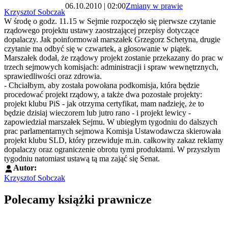
06.10.2010 | 02:00
Zmiany w prawie
Krzysztof Sobczak
W środę o godz. 11.15 w Sejmie rozpoczęło się pierwsze czytanie
rządowego projektu ustawy zaostrzającej przepisy dotyczące
dopalaczy. Jak poinformował marszałek Grzegorz Schetyna, drugie
czytanie ma odbyć się w czwartek, a głosowanie w piątek.
Marszałek dodał, że rządowy projekt zostanie przekazany do prac w
trzech sejmowych komisjach: administracji i spraw wewnętrznych,
sprawiedliwości oraz zdrowia.
- Chciałbym, aby została powołana podkomisja, która będzie
procedować projekt rządowy, a także dwa pozostałe projekty:
projekt klubu PiS - jak otrzyma certyfikat, mam nadzieję, że to
będzie dzisiaj wieczorem lub jutro rano - i projekt lewicy -
zapowiedział marszałek Sejmu. W ubiegłym tygodniu do dalszych
prac parlamentarnych sejmowa Komisja Ustawodawcza skierowała
projekt klubu SLD, który przewiduje m.in. całkowity zakaz reklamy
dopalaczy oraz ograniczenie obrotu tymi produktami. W przyszłym
tygodniu natomiast ustawą tą ma zająć się Senat.
Autor:
Krzysztof Sobczak
Polecamy książki prawnicze