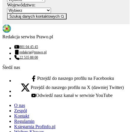
Województwo:
Szukaj danych kontaktowych
Redakcja serwisu Prawo.pl
801 04 45 45
Numer telefonu:
redakcja@prawo.pl
Adres email:
22 535 88 00
Numer telefonu:
Śledź nas
Przejdź do naszego profilu na Facebooku
facebook - otwiera się w nowej karcie
Przejdź do naszego profilu na X (dawniej Twitter)
x - otwiera się w nowej karcie
Odwiedź nasz kanał w serwisie YouTube
youtube - otwiera się w nowej karcie
O nas
Zespół
Kontakt
Regulamin
Księgarnia Profinfo.pl
Wolters Kluwer