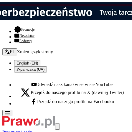
- otwiera się w nowej karcie
Promocje
Newsletter
Podcasty
Zmień język - bieżący:
Zmień język strony
PL
English (EN)
Українська (UA)
Odwiedź nasz kanał w serwisie YouTube
Youtube - otwiera się w nowej karcie
Przejdź do naszego profilu na X (dawniej Twitter)
X - otwiera się w nowej karcie
Przejdź do naszego profilu na Facebooku
Facebook - otwiera się w nowej karcie