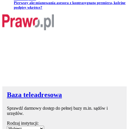
Przejdź do artykułu:
Pierwszy akt mianowania asesora z kontrasygnatą premiera, kolejne
podpisy wkrótce?
Baza teleadresowa
Sprawdź darmowy dostęp do pełnej bazy m.in. sądów i
urzędów.
Rodzaj instytucji: