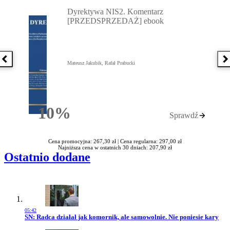
Przejdź do: Dyrektywa NIS2. Komentarz [PRZEDSPRZEDAŻ] ebook,
Dyrektywa NIS2. Komentarz
[PRZEDSPRZEDAŻ] ebook
Poprzednia książka
N
Mateusz Jakubik, Rafał Prabucki
10%
Sprawdź
Rabatu
Cena promocyjna: 267,30 zł |
Cena regularna: 297,00 zł
Najniższa cena w ostatnich 30 dniach: 207,90 zł
Ostatnio dodane
05:42
Przejdź do artykułu:
SN: Radca działał jak komornik, ale samowolnie. Nie poniesie kary