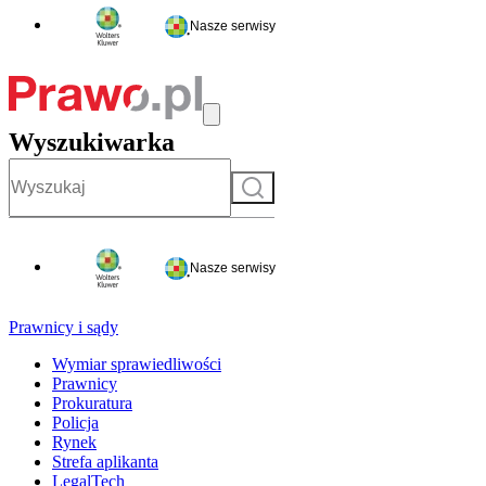
Nasze serwisy
Wyszukiwarka
Szukaj
Nasze serwisy
Prawnicy i sądy
Wymiar sprawiedliwości
Prawnicy
Prokuratura
Policja
Rynek
Strefa aplikanta
LegalTech