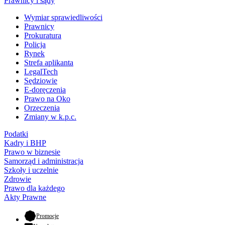
Prawnicy i sądy
Wymiar sprawiedliwości
Prawnicy
Prokuratura
Policja
Rynek
Strefa aplikanta
LegalTech
Sędziowie
E-doręczenia
Prawo na Oko
Orzeczenia
Zmiany w k.p.c.
Podatki
Kadry i BHP
Prawo w biznesie
Samorząd i administracja
Szkoły i uczelnie
Zdrowie
Prawo dla każdego
Akty Prawne
- otwiera się w nowej karcie
Promocje