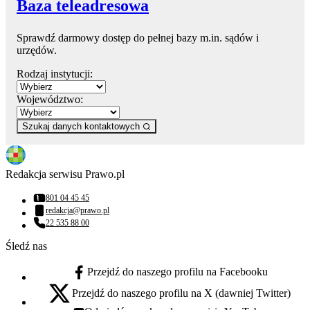
Baza teleadresowa
Sprawdź darmowy dostęp do pełnej bazy m.in. sądów i
urzędów.
Rodzaj instytucji:
Województwo:
Szukaj danych kontaktowych
Redakcja serwisu Prawo.pl
801 04 45 45
Numer telefonu:
redakcja@prawo.pl
Adres email:
22 535 88 00
Numer telefonu:
Śledź nas
Przejdź do naszego profilu na Facebooku
facebook - otwiera się w nowej karcie
Przejdź do naszego profilu na X (dawniej Twitter)
x - otwiera się w nowej karcie