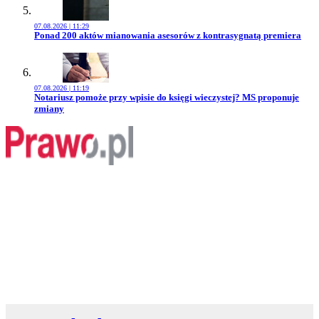
07.08.2026 | 11:29
Przejdź do artykułu:
Ponad 200 aktów mianowania asesorów z kontrasygnatą premiera
07.08.2026 | 11:19
Przejdź do artykułu:
Notariusz pomoże przy wpisie do księgi wieczystej? MS proponuje
zmiany