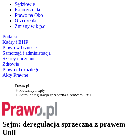
Sędziowie
E-doręczenia
Prawo na Oko
Orzeczenia
Zmiany w k.p.c.
Podatki
Kadry i BHP
Prawo w biznesie
Samorząd i administracja
Szkoły i uczelnie
Zdrowie
Prawo dla każdego
Akty Prawne
Prawo.pl
Prawnicy i sądy
Sejm: deregulacja sprzeczna z prawem Unii
Sejm: deregulacja sprzeczna z prawem
Unii