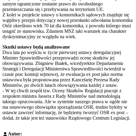
samym ograniczone zostanie prawo do swobodnego
przemieszczania się i przebywania na terytorium UE.
Z kolei w projekcie ustawy o komornikach sądowych znajduje się
wątpliwy przepis dotyczący nowej przesłanki odwołania komornika
Otóż określono wiek 70 lat dla komornika, z powodu którego musi
ustąpić ze stanowiska. Zdaniem MSZ taki warunek ma charakter
dyskryminacyjny ze względu na wiek.
Skutki ustawy będą analizowane
Dwa lata po wejściu w życie pierwszej ustawy deregulacyjnej
Minister Sprawiedliwości przeprowadzi ocenę skutków jej
obowiązywania. Zbigniew Białek, wicedyrektor Departamentu
Strategii i Deregulacji Ministerstwa Sprawiedliwości twierdził w
czasie prac komisji sejmowej, że ewaluacja ex post jako norma
ustawowa była proponowana przez Kancelarię Prezesa Rady
Ministrów, po dwóch latach obowiązywania każdej z ustaw.
- W tej chwili zespół tzw. Oceny Skutków Regulacji pracuje z
zespołem ministra Jassera z Rady Ministrów nad metodologią
takiego opracowania. Ale w systemie naszego prawa w ogóle nie
ma ustawowego obowiązku sporządzania OSR, trudno byłoby w
ustawie zawrzeć informację, że będziemy tworzyć OSR ex post –
dodał, że takie jest też stanowisko Rządowego Centrum Legislacji.
Autor: