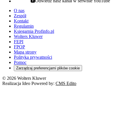
Odwiedź nasz kanał w serwisie YouTube
youtube - otwiera się w nowej karcie
O nas
Zespół
Kontakt
Regulamin
Księgarnia Profinfo.pl
Wolters Kluwer
FEPI
FPOP
Mapa strony
Polityka prywatności
Pomoc
Zarządzaj preferencjami plików cookie
© 2026 Wolters Kluwer
Realizacja Ideo Powered by:
CMS Edito