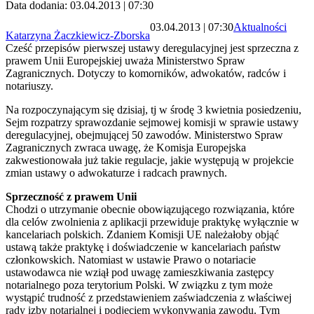
Data dodania: 03.04.2013 | 07:30
03.04.2013 | 07:30
Aktualności
Katarzyna Żaczkiewicz-Zborska
Cześć przepisów pierwszej ustawy deregulacyjnej jest sprzeczna z
prawem Unii Europejskiej uważa Ministerstwo Spraw
Zagranicznych. Dotyczy to komorników, adwokatów, radców i
notariuszy.
Na rozpoczynającym się dzisiaj, tj w środę 3 kwietnia posiedzeniu,
Sejm rozpatrzy sprawozdanie sejmowej komisji w sprawie ustawy
deregulacyjnej, obejmującej 50 zawodów. Ministerstwo Spraw
Zagranicznych zwraca uwagę, że Komisja Europejska
zakwestionowała już takie regulacje, jakie występują w projekcie
zmian ustawy o adwokaturze i radcach prawnych.
Sprzeczność z prawem Unii
Chodzi o utrzymanie obecnie obowiązującego rozwiązania, które
dla celów zwolnienia z aplikacji przewiduje praktykę wyłącznie w
kancelariach polskich. Zdaniem Komisji UE należałoby objąć
ustawą także praktykę i doświadczenie w kancelariach państw
członkowskich. Natomiast w ustawie Prawo o notariacie
ustawodawca nie wziął pod uwagę zamieszkiwania zastępcy
notarialnego poza terytorium Polski. W związku z tym może
wystąpić trudność z przedstawieniem zaświadczenia z właściwej
rady izby notarialnej i podjęciem wykonywania zawodu. Tym