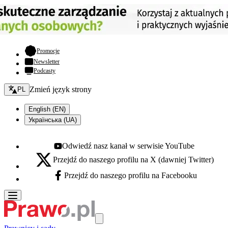
- otwiera się w nowej karcie
Promocje
Newsletter
Podcasty
Zmień język - bieżący:
Zmień język strony
PL
English (EN)
Українська (UA)
Odwiedź nasz kanał w serwisie YouTube
Youtube - otwiera się w nowej karcie
Przejdź do naszego profilu na X (dawniej Twitter)
X - otwiera się w nowej karcie
Przejdź do naszego profilu na Facebooku
Facebook - otwiera się w nowej karcie