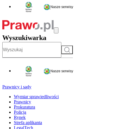
Nasze serwisy
Wyszukiwarka
Szukaj
Nasze serwisy
Prawnicy i sądy
Wymiar sprawiedliwości
Prawnicy
Prokuratura
Policja
Rynek
Strefa aplikanta
LegalTech