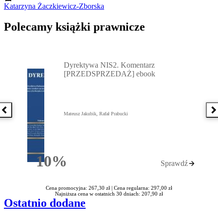
Katarzyna Żaczkiewicz-Zborska
Polecamy książki prawnicze
Przejdź do: Dyrektywa NIS2. Komentarz [PRZEDSPRZEDAŻ] ebook,
Dyrektywa NIS2. Komentarz
[PRZEDSPRZEDAŻ] ebook
Poprzednia książka
N
Mateusz Jakubik, Rafał Prabucki
10%
Sprawdź
Rabatu
Cena promocyjna: 267,30 zł |
Cena regularna: 297,00 zł
Najniższa cena w ostatnich 30 dniach: 207,90 zł
Ostatnio dodane