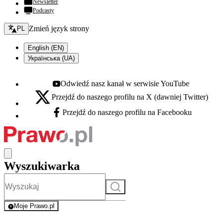
Newsletter
Podcasty
Zmień język - bieżący:
Zmień język strony
PL
English (EN)
Українська (UA)
Odwiedź nasz kanał w serwisie YouTube
Youtube - otwiera się w nowej karcie
Przejdź do naszego profilu na X (dawniej Twitter)
X - otwiera się w nowej karcie
Przejdź do naszego profilu na Facebooku
Facebook - otwiera się w nowej karcie
Wyszukiwarka
Szukaj
Moje Prawo.pl
- rejestracja i logowanie do serwisu