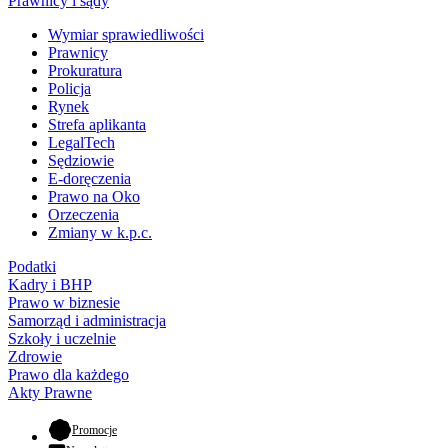
Prawnicy i sądy
Wymiar sprawiedliwości
Prawnicy
Prokuratura
Policja
Rynek
Strefa aplikanta
LegalTech
Sędziowie
E-doręczenia
Prawo na Oko
Orzeczenia
Zmiany w k.p.c.
Podatki
Kadry i BHP
Prawo w biznesie
Samorząd i administracja
Szkoły i uczelnie
Zdrowie
Prawo dla każdego
Akty Prawne
- otwiera się w nowej karcie
Promocje