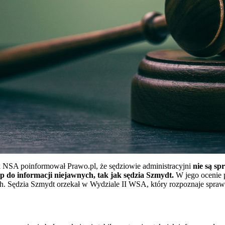
k NSA poinformował Prawo.pl, że sędziowie administracyjni
nie są sp
ęp do informacji niejawnych, tak jak sędzia Szmydt.
W jego ocenie 
. Sędzia Szmydt orzekał w Wydziale II WSA, który rozpoznaje sprawy