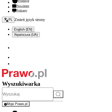
- otwiera się w nowej karcie
Promocje
Newsletter
Podcasty
Zmień język - bieżący:
Zmień język strony
PL
English (EN)
Українська (UA)
Wyszukiwarka
Szukaj
Moje Prawo.pl
- rejestracja i logowanie do serwisu