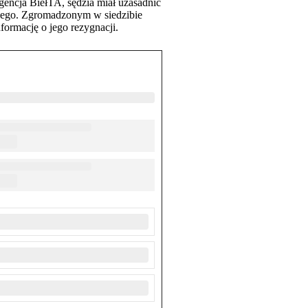
agencja BiełTA, sędzia miał uzasadnić
dziego. Zgromadzonym w siedzibie
formację o jego rezygnacji.