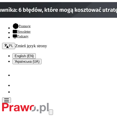
- otwiera się w nowej karcie
Promocje
Newsletter
Podcasty
Zmień język - bieżący:
Zmień język strony
PL
English (EN)
Українська (UA)