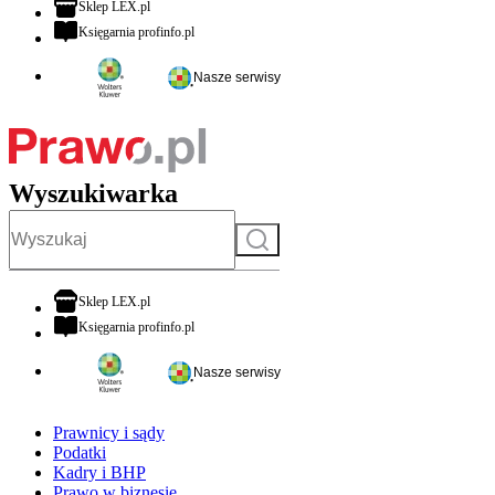
otwiera się w nowej karcie
Sklep LEX.pl
otwiera się w nowej karcie
Księgarnia profinfo.pl
Nasze serwisy
Wyszukiwarka
Szukaj
otwiera się w nowej karcie
Sklep LEX.pl
otwiera się w nowej karcie
Księgarnia profinfo.pl
Nasze serwisy
Prawnicy i sądy
Podatki
Kadry i BHP
Prawo w biznesie