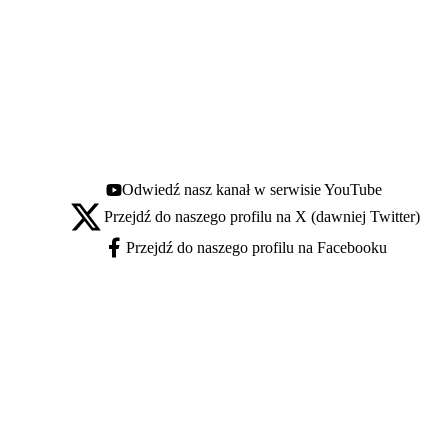
Odwiedź nasz kanał w serwisie YouTube
Youtube - otwiera się w nowej karcie
Przejdź do naszego profilu na X (dawniej Twitter)
X - otwiera się w nowej karcie
Przejdź do naszego profilu na Facebooku
Facebook - otwiera się w nowej karcie