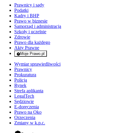
Prawnicy i sądy
Podatki
Kadry i BHP
Prawo w biznesie
Samorząd i administracja
Szkoły i uczelnie
Zdrowie
Prawo dla każdego
Akty Prawne
Moje Prawo.pl
- rejestracja i logowanie do serwisu
Wymiar sprawiedliwości
Prawnicy
Prokuratura
Policja
Rynek
Strefa aplikanta
LegalTech
Sędziowie
E-doręczenia
Prawo na Oko
Orzeczenia
Zmiany w k.p.c.