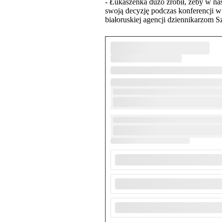
- Łukaszenka dużo zrobił, żeby w nas
swoją decyzję podczas konferencji w
białoruskiej agencji dziennikarzom 