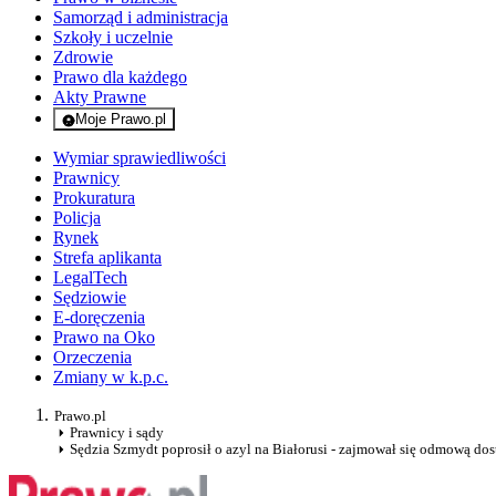
Samorząd i administracja
Szkoły i uczelnie
Zdrowie
Prawo dla każdego
Akty Prawne
Moje Prawo.pl
- rejestracja i logowanie do serwisu
Wymiar sprawiedliwości
Prawnicy
Prokuratura
Policja
Rynek
Strefa aplikanta
LegalTech
Sędziowie
E-doręczenia
Prawo na Oko
Orzeczenia
Zmiany w k.p.c.
Prawo.pl
Prawnicy i sądy
Sędzia Szmydt poprosił o azyl na Białorusi - zajmował się odmową 