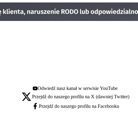
Odwiedź nasz kanał w serwisie YouTube
Youtube - otwiera się w nowej karcie
Przejdź do naszego profilu na X (dawniej Twitter)
X - otwiera się w nowej karcie
Przejdź do naszego profilu na Facebooku
Facebook - otwiera się w nowej karcie