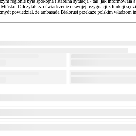
zym regionie była spokojna i stabilna sytuacja - tak, jak informowała 
 Mińsku. Odczytał też oświadczenie o swojej rezygnacji z funkcji sę
Szmydt powiedział, że ambasada Białorusi przekaże polskim władzom in