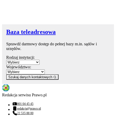
Baza teleadresowa
Sprawdź darmowy dostęp do pełnej bazy m.in. sądów i
urzędów.
Rodzaj instytucji:
Województwo:
Szukaj danych kontaktowych
Redakcja serwisu Prawo.pl
801 04 45 45
Numer telefonu:
redakcja@prawo.pl
Adres email:
22 535 88 00
Numer telefonu: