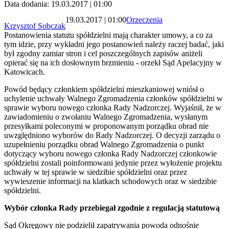
Data dodania: 19.03.2017 | 01:00
19.03.2017 | 01:00
Orzeczenia
Krzysztof Sobczak
Postanowienia statutu spółdzielni mają charakter umowy, a co za
tym idzie, przy wykładni jego postanowień należy raczej badać, jaki
był zgodny zamiar stron i cel poszczególnych zapisów aniżeli
opierać się na ich dosłownym brzmieniu - orzekł Sąd Apelacyjny w
Katowicach.
Powód będący członkiem spółdzielni mieszkaniowej wniósł o
uchylenie uchwały Walnego Zgromadzenia członków spółdzielni w
sprawie wyboru nowego członka Rady Nadzorczej. Wyjaśnił, że w
zawiadomieniu o zwołaniu Walnego Zgromadzenia, wysłanym
przesyłkami poleconymi w proponowanym porządku obrad nie
uwzględniono wyborów do Rady Nadzorczej. O decyzji zarządu o
uzupełnieniu porządku obrad Walnego Zgromadzenia o punkt
dotyczący wyboru nowego członka Rady Nadzorczej członkowie
spółdzielni zostali poinformowani jedynie przez wyłożenie projektu
uchwały w tej sprawie w siedzibie spółdzielni oraz przez
wywieszenie informacji na klatkach schodowych oraz w siedzibie
spółdzielni.
Wybór członka Rady przebiegał zgodnie z regulacją statutową
Sąd Okręgowy nie podzielił zapatrywania powoda odnośnie