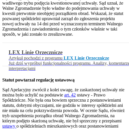
wadliwego trybu podjęcia kwestionowanej uchwały. Sąd uznał, że
Walne Zgromadzenie było władne do podejmowania uchwały w
kwestii pierwotnie nieobjętej porządkiem obrad. Wskazał, że statut
pozwanej spółdzielni uprawniał zarząd do zgłoszenia projektu
nowej uchwały na 14 dni przed wyznaczonym terminem Walnego
Zgromadzenia i zawiadomienia o tym członków właśnie w taki
sposób, w jaki zostało to zrealizowane.
LEX Linie Orzecznicze
Artykuł pochodzi z programu
LEX Linie Orzecznicze
Już dziś wypróbuj funkcjonalności programu. Analizy, komentarz
interpretacjami
Statut powtarzał regulację ustawową
Sąd Apelacyjny zwrócił z kolei uwagę, że zaskarżonej uchwały nie
można było uchylić na podstawie
art. 42
ustawy - Prawo
Spółdzielcze. Nie była ona bowiem sprzeczna z postanowieniami
statutu, dobrymi obyczajami, nie godziła w interesy spółdzielni ani
nie miała na celu pokrzywdzenia powoda. W ocenie Sądu, również
tryb uzupełnienia porządku obrad Walnego Zgromadzenia, na
którym podjęto skarżoną uchwałę, nie był sprzeczny z przepisami
ustawy
o spółdzielniach mieszkaniowych oraz postanowieniami