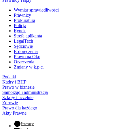
Prawnicy i sądy
Wymiar sprawiedliwości
Prawnicy
Prokuratura
Policja
Rynek
Strefa aplikanta
LegalTech
Sędziowie
E-doręczenia
Prawo na Oko
Orzeczenia
Zmiany w k.p.c.
Podatki
Kadry i BHP
Prawo w biznesie
Samorząd i administracja
Szkoły i uczelnie
Zdrowie
Prawo dla każdego
Akty Prawne
- otwiera się w nowej karcie
Promocje