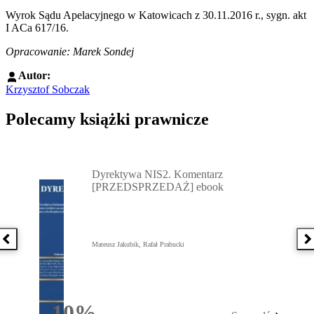
Wyrok Sądu Apelacyjnego w Katowicach z 30.11.2016 r., sygn. akt
I ACa 617/16.
Opracowanie: Marek Sondej
Autor:
Krzysztof Sobczak
Polecamy książki prawnicze
Przejdź do: Dyrektywa NIS2. Komentarz [PRZEDSPRZEDAŻ] ebook,
Dyrektywa NIS2. Komentarz
[PRZEDSPRZEDAŻ] ebook
Poprzednia książka
N
Mateusz Jakubik, Rafał Prabucki
10%