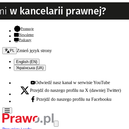
- otwiera się w nowej karcie
Promocje
Newsletter
Podcasty
Zmień język - bieżący:
Zmień język strony
PL
English (EN)
Українська (UA)
Odwiedź nasz kanał w serwisie YouTube
Youtube - otwiera się w nowej karcie
Przejdź do naszego profilu na X (dawniej Twitter)
X - otwiera się w nowej karcie
Przejdź do naszego profilu na Facebooku
Facebook - otwiera się w nowej karcie