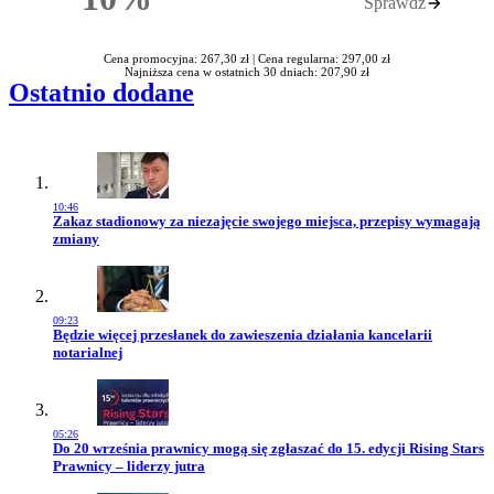
Sprawdź
Rabatu
Cena promocyjna: 267,30 zł |
Cena regularna: 297,00 zł
Najniższa cena w ostatnich 30 dniach: 207,90 zł
Ostatnio dodane
10:46
Przejdź do artykułu:
Zakaz stadionowy za niezajęcie swojego miejsca, przepisy wymagają
zmiany
09:23
Przejdź do artykułu:
Będzie więcej przesłanek do zawieszenia działania kancelarii
notarialnej
05:26
Przejdź do artykułu:
Do 20 września prawnicy mogą się zgłaszać do 15. edycji Rising Stars
Prawnicy – liderzy jutra