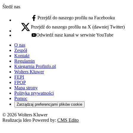
Śledź nas
Przejdź do naszego profilu na Facebooku
facebook - otwiera się w nowej karcie
Przejdź do naszego profilu na X (dawniej Twitter)
x - otwiera się w nowej karcie
Odwiedź nasz kanał w serwisie YouTube
youtube - otwiera się w nowej karcie
O nas
Zespół
Kontakt
Regulamin
Księgarnia Profinfo.pl
Wolters Kluwer
FEPI
FPOP
Mapa strony
Polityka prywatności
Pomoc
Zarządzaj preferencjami plików cookie
© 2026 Wolters Kluwer
Realizacja Ideo Powered by:
CMS Edito