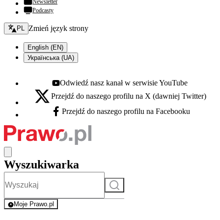
Newsletter
Podcasty
Zmień język - bieżący:
Zmień język strony
PL
English (EN)
Українська (UA)
Odwiedź nasz kanał w serwisie YouTube
Youtube - otwiera się w nowej karcie
Przejdź do naszego profilu na X (dawniej Twitter)
X - otwiera się w nowej karcie
Przejdź do naszego profilu na Facebooku
Facebook - otwiera się w nowej karcie
Wyszukiwarka
Szukaj
Moje Prawo.pl
- rejestracja i logowanie do serwisu