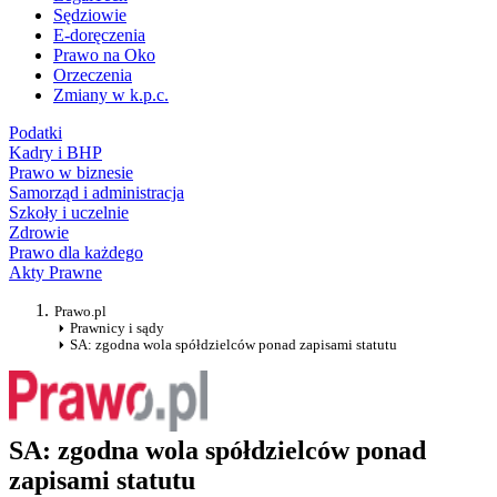
Sędziowie
E-doręczenia
Prawo na Oko
Orzeczenia
Zmiany w k.p.c.
Podatki
Kadry i BHP
Prawo w biznesie
Samorząd i administracja
Szkoły i uczelnie
Zdrowie
Prawo dla każdego
Akty Prawne
Prawo.pl
Prawnicy i sądy
SA: zgodna wola spółdzielców ponad zapisami statutu
SA: zgodna wola spółdzielców ponad
zapisami statutu