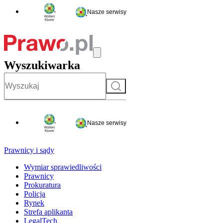
Nasze serwisy
Wyszukiwarka
Szukaj
Nasze serwisy
Prawnicy i sądy
Wymiar sprawiedliwości
Prawnicy
Prokuratura
Policja
Rynek
Strefa aplikanta
LegalTech