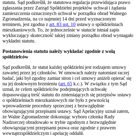
statutu. Sąd podkreślił, że statutowa regulacja przewidująca prawo
zgłaszania przez Zarząd Spółdzielni projektów uchwał i żądania
zamieszczenia oznaczonych uchwał w porządku obrad Walnego
Zgromadzenia, na co najmniej 14 dni przed wyznaczonym
terminem, jest zgodna z
art. 83 ust. 10
ustawy o spółdzielniach
mieszkaniowych. To, że jednocześnie w statucie istniał zapis
wykluczający skuteczność takiej zmiany porządku obrad wymagało
wykładni statutu.
Postanowienia statutu należy wykładać zgodnie z wolą
spółdzielców
Sąd podkreślił, że statut każdej spółdzielni jest rodzajem umowy
zawartej przez jej członków. W umowach należy natomiast raczej
badać, jaki był zgodny zamiar stron i cel umowy aniżeli opierać się
na jej dosłownym brzmieniu (
art. 65
k.c.). W związku z tym Sąd
uznał, że celem spółdzielców podejmujących uchwałę
dopasowującą treść statutu do zmieniających się przepisów ustawy
o spółdzielniach mieszkaniowych nie było z pewnością
wprowadzenie procedury sprzecznej z bezwzględnie
obowiązującymi przepisami ustawy. Sąd Apelacyjny uznał zatem,
że Walne Zgromadzenie dokonując wyboru członka Rady
Nadzorczej obradowało w trybie zgodnym z bezwzględnie
obowiązującymi przepisami prawa oraz zgodnie z prawem
wewnątrzspółdzielczym i apelację oddalił.