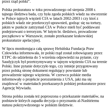
przez rząd polski".
Polska prokuratura w toku prowadzonego od sierpnia 2008 r.
tajnego śledztwa bada, czy była zgoda polskich władz na stworzenie
w Polsce tajnych więzień CIA w latach 2002-2003 i czy ktoś z
polskich władz nie przekroczył uprawnień, godząc się na tortury,
jakim w punkcie zatrzymań CIA w Polsce mieli być poddawani
podejrzewani o terroryzm. W lutym br. śledztwo, prowadzone
początkowo w Warszawie, zostało przekazane krakowskiej
prokuraturze apelacyjnej.
W lipcu monitorująca całą sprawę Helsińska Fundacja Praw
Człowieka informowała, że polski rząd został zobowiązany przez
ETPC do udzielenia do 5 września odpowiedzi na pytanie, czy
Saudyjczyk był przetrzymywany w tajnym więzieniu CIA na terenie
Polski. Inne pytanie dotyczyło tego, czy istnieje przygotowany
przez polską stronę dokument regulujący powstanie lub
prowadzenie tajnego więzienia. W czerwcu polskie media
informowały o projekcie porozumienia z USA, jaki ma się
znajdować w materiałach przekazanych polskiej prokuraturze przez
Agencję Wywiadu.
Strona polska została też poproszona o przekazanie materiałów, na
podstawie których zapadła decyzja o przyznaniu al-Nashiriemu
statusu pokrzywdzonego w polskim śledztwie.