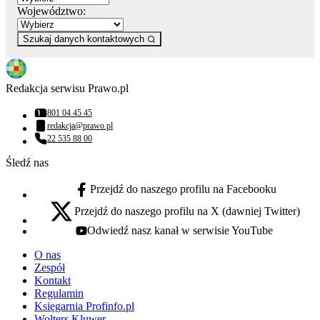
Województwo:
Szukaj danych kontaktowych
Redakcja serwisu Prawo.pl
801 04 45 45
Numer telefonu:
redakcja@prawo.pl
Adres email:
22 535 88 00
Numer telefonu:
Śledź nas
Przejdź do naszego profilu na Facebooku
facebook - otwiera się w nowej karcie
Przejdź do naszego profilu na X (dawniej Twitter)
x - otwiera się w nowej karcie
Odwiedź nasz kanał w serwisie YouTube
youtube - otwiera się w nowej karcie
O nas
Zespół
Kontakt
Regulamin
Księgarnia Profinfo.pl
Wolters Kluwer