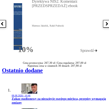
Dyrektywa NIS2. Komentarz
[PRZEDSPRZEDAŻ] ebook
Poprzednia książka
N
Mateusz Jakubik, Rafał Prabucki
10%
Sprawdź
Rabatu
Cena promocyjna: 267,30 zł |
Cena regularna: 297,00 zł
Najniższa cena w ostatnich 30 dniach: 207,90 zł
Ostatnio dodane
08.08.2026 | 10:46
Przejdź do artykułu:
Zakaz stadionowy za niezajęcie swojego miejsca, przepisy wymagają
zmiany