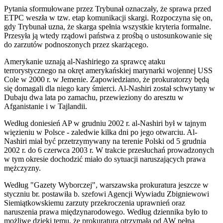
Pytania sformułowane przez Trybunał oznaczały, że sprawa przed
ETPC weszła w tzw. etap komunikacji skargi. Rozpoczyna się on,
gdy Trybunał uzna, że skarga spełnia wszystkie kryteria formalne.
Przesyła ją wtedy rządowi państwa z prośbą o ustosunkowanie się
do zarzutów podnoszonych przez skarżącego.
Amerykanie uznają al-Nashiriego za sprawcę ataku
terrorystycznego na okręt amerykańskiej marynarki wojennej USS
Cole w 2000 r. w Jemenie. Zapowiedziano, że prokuratorzy będą
się domagali dla niego kary śmierci. Al-Nashiri został schwytany w
Dubaju dwa lata po zamachu, przewieziony do aresztu w
Afganistanie i w Tajlandii.
Według doniesień AP w grudniu 2002 r. al-Nashiri był w tajnym
więzieniu w Polsce - zaledwie kilka dni po jego otwarciu. Al-
Nashiri miał być przetrzymywany na terenie Polski od 5 grudnia
2002 r. do 6 czerwca 2003 r. W trakcie przesłuchań prowadzonych
w tym okresie dochodzić miało do sytuacji naruszających prawa
mężczyzny.
Według "Gazety Wyborczej", warszawska prokuratura jeszcze w
styczniu br. postawiła b. szefowi Agencji Wywiadu Zbigniewowi
Siemiątkowskiemu zarzuty przekroczenia uprawnień oraz
naruszenia prawa międzynarodowego. Według dziennika było to
możliwe dzięki temu, że prokuratura otrzymała od AW pełną