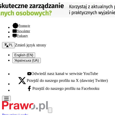
- otwiera się w nowej karcie
Promocje
Newsletter
Podcasty
Zmień język - bieżący:
Zmień język strony
PL
English (EN)
Українська (UA)
Odwiedź nasz kanał w serwisie YouTube
Youtube - otwiera się w nowej karcie
Przejdź do naszego profilu na X (dawniej Twitter)
X - otwiera się w nowej karcie
Przejdź do naszego profilu na Facebooku
Facebook - otwiera się w nowej karcie