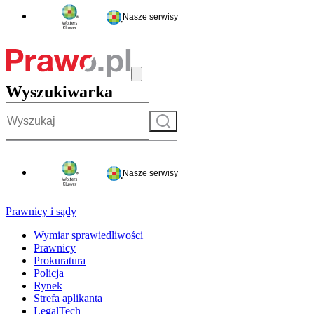
Nasze serwisy
Wyszukiwarka
Szukaj
Nasze serwisy
Prawnicy i sądy
Wymiar sprawiedliwości
Prawnicy
Prokuratura
Policja
Rynek
Strefa aplikanta
LegalTech