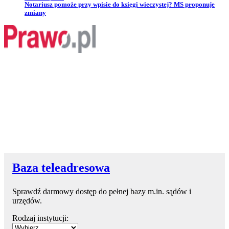
Przejdź do artykułu:
Notariusz pomoże przy wpisie do księgi wieczystej? MS proponuje
zmiany
Baza teleadresowa
Sprawdź darmowy dostęp do pełnej bazy m.in. sądów i
urzędów.
Rodzaj instytucji: