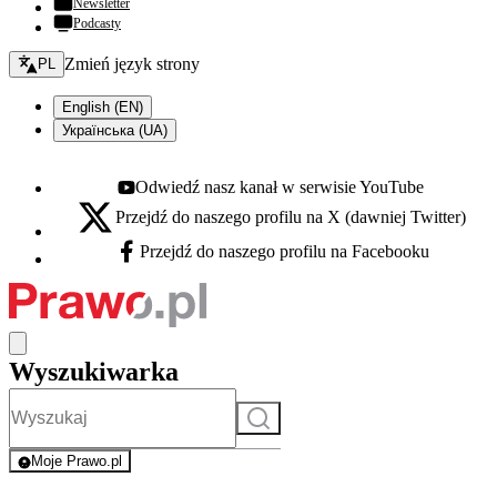
Newsletter
Podcasty
Zmień język - bieżący:
Zmień język strony
PL
English (EN)
Українська (UA)
Odwiedź nasz kanał w serwisie YouTube
Youtube - otwiera się w nowej karcie
Przejdź do naszego profilu na X (dawniej Twitter)
X - otwiera się w nowej karcie
Przejdź do naszego profilu na Facebooku
Facebook - otwiera się w nowej karcie
Wyszukiwarka
Szukaj
Moje Prawo.pl
- rejestracja i logowanie do serwisu