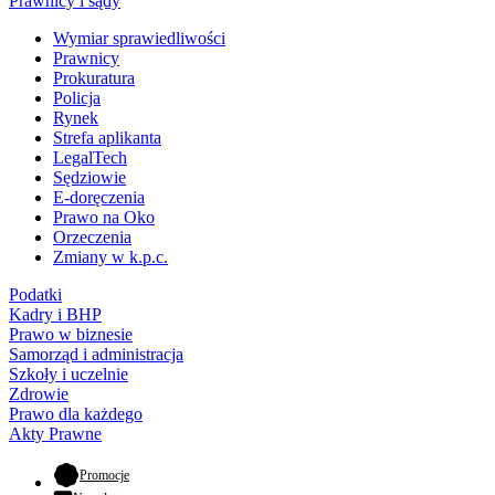
Prawnicy i sądy
Wymiar sprawiedliwości
Prawnicy
Prokuratura
Policja
Rynek
Strefa aplikanta
LegalTech
Sędziowie
E-doręczenia
Prawo na Oko
Orzeczenia
Zmiany w k.p.c.
Podatki
Kadry i BHP
Prawo w biznesie
Samorząd i administracja
Szkoły i uczelnie
Zdrowie
Prawo dla każdego
Akty Prawne
- otwiera się w nowej karcie
Promocje