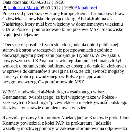
Data dodania: 05.09.2012 | 19:50
Jabłoński Marcin
05.09.2012 | 19:50
Aktualności
Polski rząd przedłożył w środę Europejskiemu Trybunałowi Praw
Człowieka stanowisko dotyczące skargi Abd al-Rahima al-
Nashiriego, który miał być więziony w domniemanym więzieniu
CIA w Polsce - poinformowało biuro prasowe MSZ. Stanowisko
rządu jest niejawne.
"Decyzję o sposobie i zakresie udostępniania opinii publicznej
stanowisk stron w toczących się postępowaniach zgodnie z
obowiązującymi przepisami podejmuje Trybunał. W związku z
powyższym rząd RP na podstawie regulaminu Trybunału złożył
wniosek o ograniczenie publicznego dostępu do całości złożonych
w sprawie dokumentów z uwagi na fakt, że ich jawność mogłaby
naruszyć dobro prowadzonego w Polsce postępowania
przygotowawczego" - poinformowało MSZ.
W 2011 r. adwokaci al-Nashiriego - osadzonego w bazie
Guantanamo, twierdzącego, że był więziony także w Polsce -
zaskarżyli do Strasburga "przewlekłość i nieefektywność polskiego
śledztwa" w sprawie domniemanych więzień.
Rzecznik prasowy Prokuratury Apelacyjnej w Krakowie prok. Piotr
Kosmaty powiedział z kolei PAP, że prokuratura "udzieliła
wszelkiej możliwej pomocy w zakresie sformułowania odpowiedzi