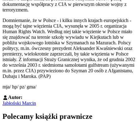
dokumentację współpracy z CIA w pierwszym okresie wojny z
terroryzmem.
Domniemanie, że w Polsce - i kilku innych krajach europejskich -
mogą być tajne więzienia CIA, wysunęła w 2005 r. organizacja
Human Rights Watch. Według niej takie więzienie w Polsce miało
się znajdować na terenie szkoły wywiadu w Kiejkutach lub w
pobliżu wojskowego lotniska w Szymanach na Mazurach. Polscy
politycy, m.in. ówczesny prezydent Aleksander Kwaśniewski oraz
premierzy, wielokrotnie zaprzeczali, by takie więzienia w Polsce
istniały. Z informacji Straży Granicznej wynika, że od grudnia 2002
do września 2003 r. siedmioma samolotami gulfstream (używanymi
m.in. przez CIA) przywieziono do Szyman 20 osób z Afganistanu,
Dubaju i Maroka. (PAP)
mja/ hp/ pz/ gma/
Autor:
Jabłoński Marcin
Polecamy książki prawnicze
Przejdź do: Dyrektywa NIS2. Komentarz [PRZEDSPRZEDAŻ] ebook,