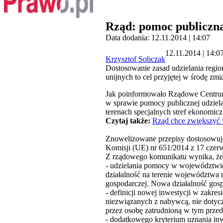
Rząd: pomoc publiczna 
Data dodania: 12.11.2014 | 14:07
12.11.2014 | 14:0
Krzysztof Sobczak
Dostosowanie zasad udzielania regi
unijnych to cel przyjętej w środę 
Jak poinformowało Rządowe Centrum 
w sprawie pomocy publicznej udziela
terenach specjalnych stref ekonomicz
Czytaj także:
Rząd chce zwiększyć 
Znowelizowane przepisy dostosowują
Komisji (UE) nr 651/2014 z 17 czerw
Z rządowego komunikatu wynika, że 
- udzielania pomocy w województwie
działalność na terenie województwa
gospodarczej. Nowa działalność gosp
- definicji nowej inwestycji w zakre
niezwiązanych z nabywcą, nie dotycz
przez osobę zatrudnioną w tym przed
- dodatkowego kryterium uznania inw