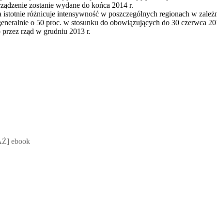
rządzenie zostanie wydane do końca 2014 r.
istotnie różnicuje intensywność w poszczególnych regionach w zależno
eralnie o 50 proc. w stosunku do obowiązujących do 30 czerwca 2014
 przez rząd w grudniu 2013 r.
 Mateusz Jakubik, Rafał Prabucki - otwiera się w nowym oknie
Ż] ebook