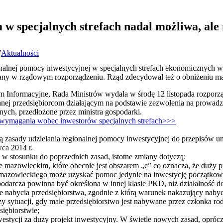
w specjalnych strefach nadal możliwa, ale 
7
Aktualności
onalnej pomocy inwestycyjnej w specjalnych strefach ekonomicznych w
zmiany w rządowym rozporządzeniu. Rząd zdecydowal też o obniżeniu 
Informacyjne, Rada Ministrów wydała w środę 12 listopada rozporzą
nej przedsiębiorcom działającym na podstawie zezwolenia na prowadze
nych, przedłożone przez ministra gospodarki.
wymagania wobec inwestorów specjalnych strefach>>>
 zasady udzielania regionalnej pomocy inwestycyjnej do przepisów u
ca 2014 r.
w stosunku do poprzednich zasad, istotne zmiany dotyczą:
 mazowieckim, które obecnie jest obszarem „c” co oznacza, że duży p
 mazowieckiego może uzyskać pomoc jedynie na inwestycję początkową
odarcza powinna być określona w innej klasie PKD, niż działalność 
sie nabycia przedsiębiorstwa, zgodnie z którą warunek nakazujący naby
y sytuacji, gdy małe przedsiębiorstwo jest nabywane przez członka rod
siębiorstwie;
estycji za duży projekt inwestycyjny. W świetle nowych zasad, opróc