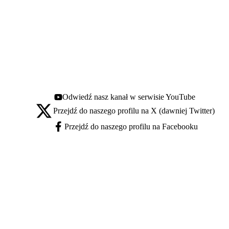
Odwiedź nasz kanał w serwisie YouTube
Youtube - otwiera się w nowej karcie
Przejdź do naszego profilu na X (dawniej Twitter)
X - otwiera się w nowej karcie
Przejdź do naszego profilu na Facebooku
Facebook - otwiera się w nowej karcie