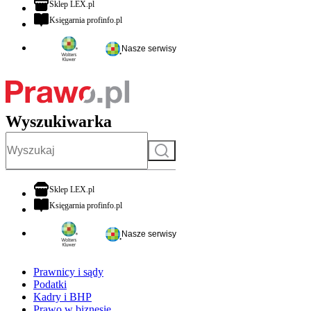
otwiera się w nowej karcie
Sklep LEX.pl
otwiera się w nowej karcie
Księgarnia profinfo.pl
Nasze serwisy
Wyszukiwarka
Szukaj
otwiera się w nowej karcie
Sklep LEX.pl
otwiera się w nowej karcie
Księgarnia profinfo.pl
Nasze serwisy
Prawnicy i sądy
Podatki
Kadry i BHP
Prawo w biznesie