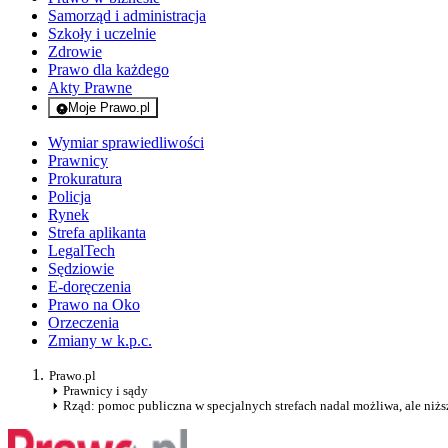
Samorząd i administracja
Szkoły i uczelnie
Zdrowie
Prawo dla każdego
Akty Prawne
Moje Prawo.pl
- rejestracja i logowanie do serwisu
Wymiar sprawiedliwości
Prawnicy
Prokuratura
Policja
Rynek
Strefa aplikanta
LegalTech
Sędziowie
E-doręczenia
Prawo na Oko
Orzeczenia
Zmiany w k.p.c.
Prawo.pl
Prawnicy i sądy
Rząd: pomoc publiczna w specjalnych strefach nadal możliwa, ale niżs