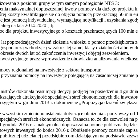
nalizowana z poziomu grupy w tym samym podregionie NTS 3;
enia maksymalnej dopuszczalnej kwoty pomocy dla dużego projektu 
rej koszty kwalifikujące się do objęcia pomocą przekraczają 50 mln eu
moc jest pomocą indywidualną, wymagającą notyfikacji i uzyskania zgod
nej na lata 2014-2020”, tj:
 dla projektu inwestycyjnego o kosztach przekraczających 100 mln eu
lat poprzedzających dzień złożenia wniosku o pomoc przedsiębiorca z
gospodarczą wchodzącą w zakres tej samej klasy działalności albo w 
okresie dwóch lat od zakończenia inwestycji objętej zezwoleniem.
u inwestycyjnego przez wprowadzenie obowiązku analizowania wielkośc
mocy regionalnej na inwestycje z sektora transportu;
rzyznania pomocy na inwestycję polegającą na zasadniczej zmianie pr
trów dokonała reasumpcji decyzji podjętej na posiedzeniu 4 grudnia 
szających atrakcyjność specjalnych stref ekonomicznych dla inwestor
zyjętym w grudniu 2013 r. dokumencie „Propozycja działań zwiększają
wszystkim zmieniono ustalenia dotyczące obniżenia - począwszy od 1 
pecjalnych strefach ekonomicznych. Oznacza to, że dla zezwoleń na p
 grudnia 2016 r. - maksymalna dopuszczalna pomoc publiczna będzie n
ji nowych inwestycji do końca 2016 r. Obniżenie pomocy zostanie zap
blicznej udzielanej przedsiębiorcom działającym na podstawie zezwo