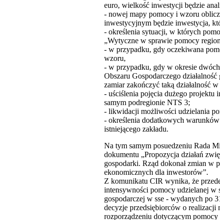
euro, wielkość inwestycji będzie a
- nowej mapy pomocy i wzoru oblicz
inwestycyjnym będzie inwestycja, któ
- określenia sytuacji, w których po
„Wytyczne w sprawie pomocy regional
- w przypadku, gdy oczekiwana pomoc
wzoru,
- w przypadku, gdy w okresie dwóch 
Obszaru Gospodarczego działalność 
zamiar zakończyć taką działalność w 
- uściślenia pojęcia dużego projekt
samym podregionie NTS 3;
- likwidacji możliwości udzielania po
- określenia dodatkowych warunków p
istniejącego zakładu.
Na tym samym posuedzeniu Rada Minis
dokumentu „Propozycja działań zwięk
gospodarki. Rząd dokonał zmian w pr
ekonomicznych dla inwestorów”.
Z komunikatu CIR wynika, że przede 
intensywności pomocy udzielanej w s
gospodarczej w sse - wydanych po 31
decyzje przedsiębiorców o realizac
rozporządzeniu dotyczącym pomocy pu