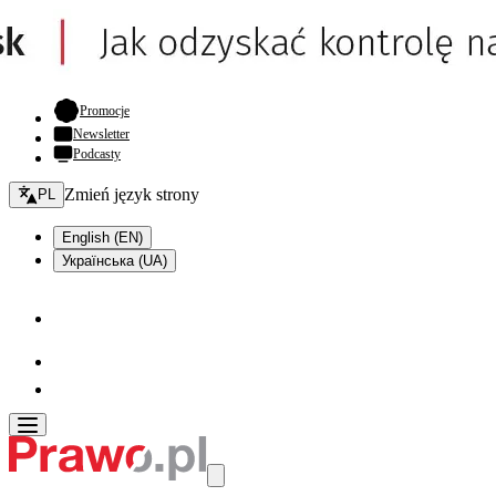
- otwiera się w nowej karcie
Promocje
Newsletter
Podcasty
Zmień język - bieżący:
Zmień język strony
PL
English (EN)
Українська (UA)