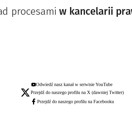
Odwiedź nasz kanał w serwisie YouTube
Youtube - otwiera się w nowej karcie
Przejdź do naszego profilu na X (dawniej Twitter)
X - otwiera się w nowej karcie
Przejdź do naszego profilu na Facebooku
Facebook - otwiera się w nowej karcie