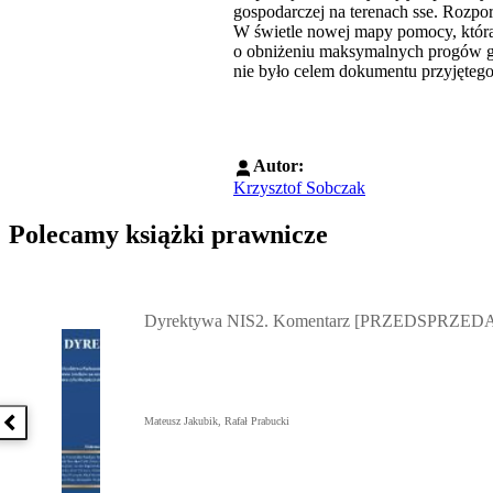
gospodarczej na terenach sse. Rozpo
W świetle nowej mapy pomocy, która 
o obniżeniu maksymalnych progów gen
nie było celem dokumentu przyjętego
Autor:
Krzysztof Sobczak
Polecamy książki prawnicze
Przejdź do: Dyrektywa NIS2. Komentarz [PRZEDSPRZEDAŻ] ebook,
Dyrektywa NIS2. Komentarz [PRZEDSPRZEDA
Mateusz Jakubik, Rafał Prabucki
Poprzednia książka