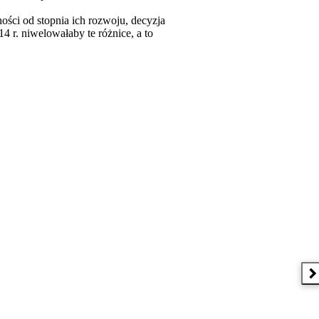
ści od stopnia ich rozwoju, decyzja
 r. niwelowałaby te różnice, a to
N