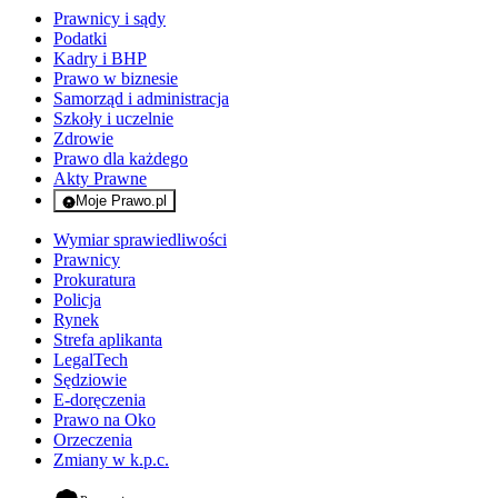
Prawnicy i sądy
Podatki
Kadry i BHP
Prawo w biznesie
Samorząd i administracja
Szkoły i uczelnie
Zdrowie
Prawo dla każdego
Akty Prawne
Moje Prawo.pl
- rejestracja i logowanie do serwisu
Wymiar sprawiedliwości
Prawnicy
Prokuratura
Policja
Rynek
Strefa aplikanta
LegalTech
Sędziowie
E-doręczenia
Prawo na Oko
Orzeczenia
Zmiany w k.p.c.