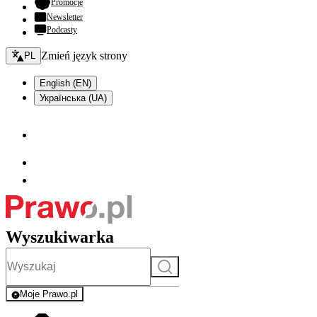
- otwiera się w nowej karcie
Promocje
Newsletter
Podcasty
Zmień język - bieżący:
Zmień język strony
PL
English (EN)
Українська (UA)
Wyszukiwarka
Szukaj
Moje Prawo.pl
- rejestracja i logowanie do serwisu