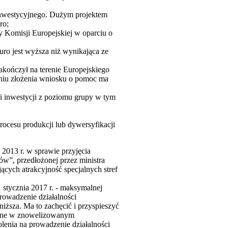
inwestycyjnego. Dużym projektem
ro;
y Komisji Europejskiej w oparciu o
ro jest wyższa niż wynikająca ze
akończył na terenie Europejskiego
dniu złożenia wniosku o pomoc ma
i inwestycji z poziomu grupy w tym
ocesu produkcji lub dywersyfikacji
2013 r. w sprawie przyjęcia
ów”, przedłożonej przez ministra
cych atrakcyjność specjalnych stref
stycznia 2017 r. - maksymalnej
rowadzenie działalności
iższa. Ma to zachęcić i przyspieszyć
isane w znowelizowanym
lenia na prowadzenie działalności