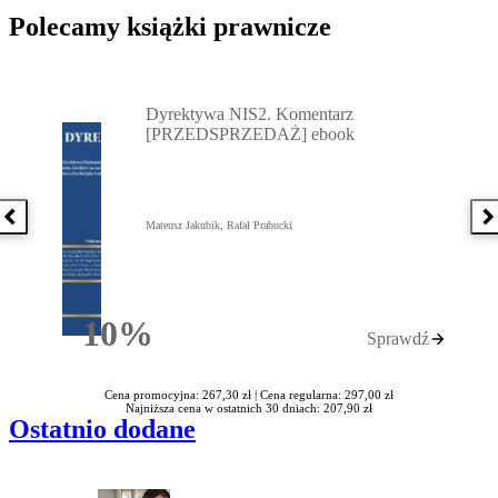
Polecamy książki prawnicze
Przejdź do: Dyrektywa NIS2. Komentarz [PRZEDSPRZEDAŻ] ebook,
Dyrektywa NIS2. Komentarz
[PRZEDSPRZEDAŻ] ebook
Poprzednia książka
N
Mateusz Jakubik, Rafał Prabucki
10%
Sprawdź
Rabatu
Cena promocyjna: 267,30 zł |
Cena regularna: 297,00 zł
Najniższa cena w ostatnich 30 dniach: 207,90 zł
Ostatnio dodane