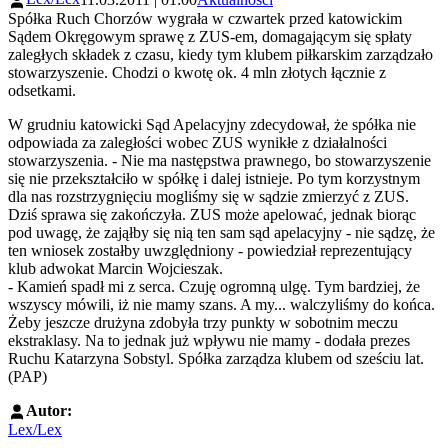
Spółka Ruch Chorzów wygrała w czwartek przed katowickim
Sądem Okręgowym sprawę z ZUS-em, domagającym się spłaty
zaległych składek z czasu, kiedy tym klubem piłkarskim zarządzało
stowarzyszenie. Chodzi o kwotę ok. 4 mln złotych łącznie z
odsetkami.
W grudniu katowicki Sąd Apelacyjny zdecydował, że spółka nie
odpowiada za zaległości wobec ZUS wynikłe z działalności
stowarzyszenia. - Nie ma następstwa prawnego, bo stowarzyszenie
się nie przekształciło w spółkę i dalej istnieje. Po tym korzystnym
dla nas rozstrzygnięciu mogliśmy się w sądzie zmierzyć z ZUS.
Dziś sprawa się zakończyła. ZUS może apelować, jednak biorąc
pod uwagę, że zająłby się nią ten sam sąd apelacyjny - nie sądzę, że
ten wniosek zostałby uwzględniony - powiedział reprezentujący
klub adwokat Marcin Wojcieszak.
- Kamień spadł mi z serca. Czuję ogromną ulgę. Tym bardziej, że
wszyscy mówili, iż nie mamy szans. A my... walczyliśmy do końca.
Żeby jeszcze drużyna zdobyła trzy punkty w sobotnim meczu
ekstraklasy. Na to jednak już wpływu nie mamy - dodała prezes
Ruchu Katarzyna Sobstyl. Spółka zarządza klubem od sześciu lat.
(PAP)
Autor:
Lex/Lex