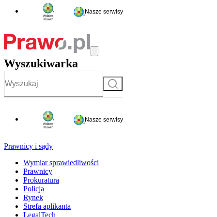
Nasze serwisy
Wyszukiwarka
Szukaj
Nasze serwisy
Prawnicy i sądy
Wymiar sprawiedliwości
Prawnicy
Prokuratura
Policja
Rynek
Strefa aplikanta
LegalTech