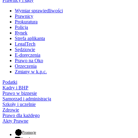
Prawnicy i sądy
Wymiar sprawiedliwości
Prawnicy
Prokuratura
Policja
Rynek
Strefa aplikanta
LegalTech
Sędziowie
E-doręczenia
Prawo na Oko
Orzeczenia
Zmiany w k.p.c.
Podatki
Kadry i BHP
Prawo w biznesie
Samorząd i administracja
Szkoły i uczelnie
Zdrowie
Prawo dla każdego
Akty Prawne
- otwiera się w nowej karcie
Promocje