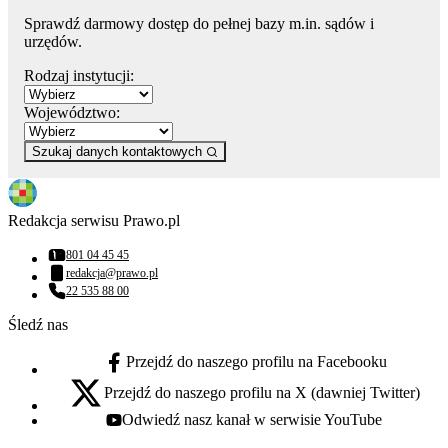
Sprawdź darmowy dostęp do pełnej bazy m.in. sądów i
urzędów.
Rodzaj instytucji:
Województwo:
Szukaj danych kontaktowych
Redakcja serwisu Prawo.pl
801 04 45 45
Numer telefonu:
redakcja@prawo.pl
Adres email:
22 535 88 00
Numer telefonu:
Śledź nas
Przejdź do naszego profilu na Facebooku
facebook - otwiera się w nowej karcie
Przejdź do naszego profilu na X (dawniej Twitter)
x - otwiera się w nowej karcie
Odwiedź nasz kanał w serwisie YouTube
youtube - otwiera się w nowej karcie