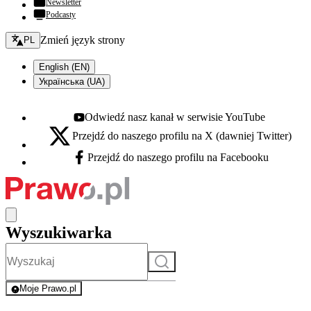
Newsletter
Podcasty
Zmień język - bieżący:
Zmień język strony
PL
English (EN)
Українська (UA)
Odwiedź nasz kanał w serwisie YouTube
Youtube - otwiera się w nowej karcie
Przejdź do naszego profilu na X (dawniej Twitter)
X - otwiera się w nowej karcie
Przejdź do naszego profilu na Facebooku
Facebook - otwiera się w nowej karcie
Wyszukiwarka
Szukaj
Moje Prawo.pl
- rejestracja i logowanie do serwisu