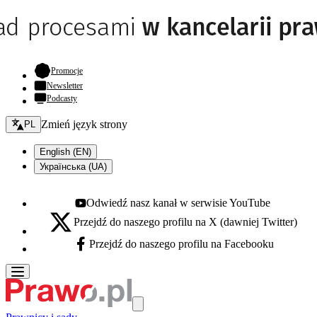
- otwiera się w nowej karcie
Promocje
Newsletter
Podcasty
Zmień język - bieżący:
Zmień język strony
PL
English (EN)
Українська (UA)
Odwiedź nasz kanał w serwisie YouTube
Youtube - otwiera się w nowej karcie
Przejdź do naszego profilu na X (dawniej Twitter)
X - otwiera się w nowej karcie
Przejdź do naszego profilu na Facebooku
Facebook - otwiera się w nowej karcie