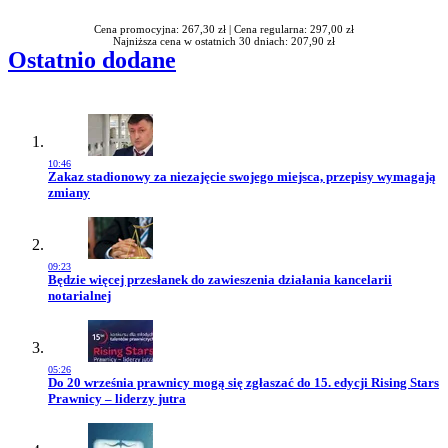
Cena promocyjna: 267,30 zł |
Cena regularna: 297,00 zł
Najniższa cena w ostatnich 30 dniach: 207,90 zł
Ostatnio dodane
10:46
Przejdź do artykułu:
Zakaz stadionowy za niezajęcie swojego miejsca, przepisy wymagają
zmiany
09:23
Przejdź do artykułu:
Będzie więcej przesłanek do zawieszenia działania kancelarii
notarialnej
05:26
Przejdź do artykułu:
Do 20 września prawnicy mogą się zgłaszać do 15. edycji Rising Stars
Prawnicy – liderzy jutra