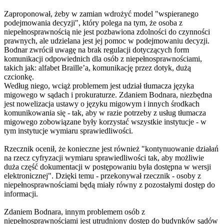
Zaproponował, żeby w zamian wdrożyć model "wspieranego
podejmowania decyzji", który polega na tym, że osoba z
niepełnosprawnością nie jest pozbawiona zdolności do czynności
prawnych, ale udzielana jest jej pomoc w podejmowaniu decyzji.
Bodnar zwrócił uwagę na brak regulacji dotyczących form
komunikacji odpowiednich dla osób z niepełnosprawnościami,
takich jak: alfabet Braille’a, komunikację przez dotyk, dużą
czcionkę.
Według niego, wciąż problemem jest udział tłumacza języka
migowego w sądach i prokuraturze. Zdaniem Bodnara, niezbędna
jest nowelizacja ustawy o języku migowym i innych środkach
komunikowania się - tak, aby w razie potrzeby z usług tłumacza
migowego zobowiązane były korzystać wszystkie instytucje - w
tym instytucje wymiaru sprawiedliwości.
Rzecznik ocenił, że konieczne jest również "kontynuowanie działań
na rzecz cyfryzacji wymiaru sprawiedliwości tak, aby możliwie
duża część dokumentacji w postępowaniu była dostępna w wersji
elektronicznej". Dzięki temu - przekonywał rzecznik - osoby z
niepełnosprawnościami będą miały równy z pozostałymi dostęp do
informacji.
Zdaniem Bodnara, innym problemem osób z
niepełnosprawnościami jest utrudniony dostęp do budynków sądów