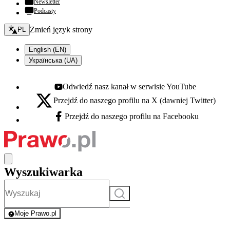
Newsletter
Podcasty
Zmień język - bieżący:
Zmień język strony
PL
English (EN)
Українська (UA)
Odwiedź nasz kanał w serwisie YouTube
Youtube - otwiera się w nowej karcie
Przejdź do naszego profilu na X (dawniej Twitter)
X - otwiera się w nowej karcie
Przejdź do naszego profilu na Facebooku
Facebook - otwiera się w nowej karcie
Wyszukiwarka
Szukaj
Moje Prawo.pl
- rejestracja i logowanie do serwisu