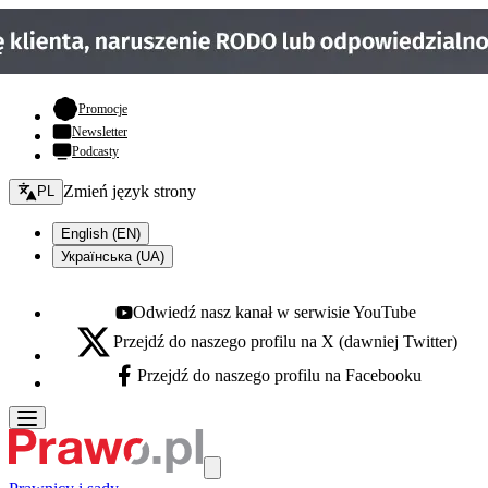
- otwiera się w nowej karcie
Promocje
Newsletter
Podcasty
Zmień język - bieżący:
Zmień język strony
PL
English (EN)
Українська (UA)
Odwiedź nasz kanał w serwisie YouTube
Youtube - otwiera się w nowej karcie
Przejdź do naszego profilu na X (dawniej Twitter)
X - otwiera się w nowej karcie
Przejdź do naszego profilu na Facebooku
Facebook - otwiera się w nowej karcie