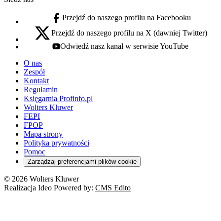
Przejdź do naszego profilu na Facebooku
facebook - otwiera się w nowej karcie
Przejdź do naszego profilu na X (dawniej Twitter)
x - otwiera się w nowej karcie
Odwiedź nasz kanał w serwisie YouTube
youtube - otwiera się w nowej karcie
O nas
Zespół
Kontakt
Regulamin
Księgarnia Profinfo.pl
Wolters Kluwer
FEPI
FPOP
Mapa strony
Polityka prywatności
Pomoc
Zarządzaj preferencjami plików cookie
© 2026 Wolters Kluwer
Realizacja Ideo Powered by:
CMS Edito