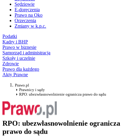
Sędziowie
E-doręczenia
Prawo na Oko
Orzeczenia
Zmiany w k.p.c.
Podatki
Kadry i BHP
Prawo w biznesie
Samorząd i administracja
Szkoły i uczelnie
Zdrowie
Prawo dla każdego
Akty Prawne
Prawo.pl
Prawnicy i sądy
RPO: ubezwłasnowolnienie ogranicza prawo do sądu
RPO: ubezwłasnowolnienie ogranicza
prawo do sądu