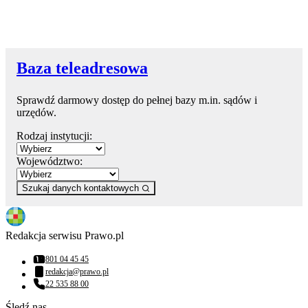
Baza teleadresowa
Sprawdź darmowy dostęp do pełnej bazy m.in. sądów i
urzędów.
Rodzaj instytucji:
Województwo:
Szukaj danych kontaktowych
Redakcja serwisu Prawo.pl
801 04 45 45
Numer telefonu:
redakcja@prawo.pl
Adres email:
22 535 88 00
Numer telefonu:
Śledź nas