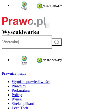
Nasze serwisy
Wyszukiwarka
Szukaj
Nasze serwisy
Prawnicy i sądy
Wymiar sprawiedliwości
Prawnicy
Prokuratura
Policja
Rynek
Strefa aplikanta
LegalTech