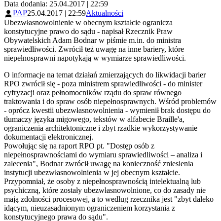
Data dodania: 25.04.2017 | 22:59
PAP
25.04.2017 | 22:59
Aktualności
Ubezwłasnowolnienie w obecnym kształcie ogranicza
konstytucyjne prawo do sądu - napisał Rzecznik Praw
Obywatelskich Adam Bodnar w piśmie m.in. do ministra
sprawiedliwości. Zwrócił też uwagę na inne bariery, które
niepełnosprawni napotykają w wymiarze sprawiedliwości.
O informacje na temat działań zmierzających do likwidacji barier
RPO zwrócił się - poza ministrem sprawiedliwości - do minister
cyfryzacji oraz pełnomocników rządu do spraw równego
traktowania i do spraw osób niepełnosprawnych. Wśród problemów
- oprócz kwestii ubezwłasnowolnienia - wymienił brak dostępu do
tłumaczy języka migowego, tekstów w alfabecie Braille'a,
ograniczenia architektoniczne i zbyt rzadkie wykorzystywanie
dokumentacji elektronicznej.
Powołując się na raport RPO pt. "Dostęp osób z
niepełnosprawnościami do wymiaru sprawiedliwości – analiza i
zalecenia", Bodnar zwrócił uwagę na konieczność zniesienia
instytucji ubezwłasnowolnienia w jej obecnym kształcie.
Przypomniał, że osoby z niepełnosprawnością intelektualną lub
psychiczną, które zostały ubezwłasnowolnione, co do zasady nie
mają zdolności procesowej, a to według rzecznika jest "zbyt daleko
idącym, nieuzasadnionym ograniczeniem korzystania z
konstytucyjnego prawa do sądu".