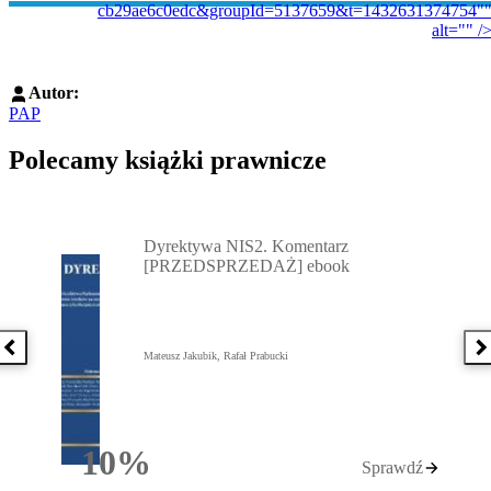
cb29ae6c0edc&groupId=5137659&t=1432631374754"
alt="" /
Autor:
PAP
Polecamy książki prawnicze
Przejdź do: Dyrektywa NIS2. Komentarz [PRZEDSPRZEDAŻ] ebook,
Dyrektywa NIS2. Komentarz
[PRZEDSPRZEDAŻ] ebook
Poprzednia książka
N
Mateusz Jakubik, Rafał Prabucki
10%
Sprawdź
Rabatu