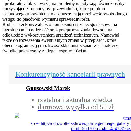
i prokuratur. Jak zauważa, na problemy napotykają również osoby
korzystające z pomocy psa przewodnika, które pomimo
ustawowego uprawnienia nie zawsze mają możliwość swobodnego
wstępu do placówek wymiaru sprawiedliwości.
Bodnar przekonywał też o konieczności szerszego stosowania
przesłuchań na odległość oraz przeprowadzania dowodu na
odległość z wykorzystaniem urządzeń technicznych. Namawiał
także do rozważenia ewentualnych zmian w przepisach, które
obecnie ograniczają możliwość składania zeznań w charakterze
świadka przez osoby z niepełnosprawnościami
Konkurencyjność kancelarii prawnych
Gnusowski Marek
rzetelna i aktualna wiedza
darmowa wysyłka od 50 zł
<im
src="http://cdn.wolterskluwer.pl/image/image_gallery
uuid=6b070cfe-54cf-4c47-956e