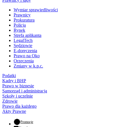
Prawnicy i sądy
Wymiar sprawiedliwości
Prawnicy
Prokuratura
Policja
Rynek
Strefa aplikanta
LegalTech
Sędziowie
E-doręczenia
Prawo na Oko
Orzeczenia
Zmiany w k.p.c.
Podatki
Kadry i BHP
Prawo w biznesie
Samorząd i administracja
Szkoły i uczelnie
Zdrowie
Prawo dla każdego
Akty Prawne
- otwiera się w nowej karcie
Promocje