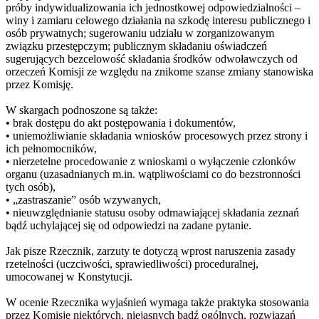
próby indywidualizowania ich jednostkowej odpowiedzialności –
winy i zamiaru celowego działania na szkodę interesu publicznego i
osób prywatnych; sugerowaniu udziału w zorganizowanym
związku przestępczym; publicznym składaniu oświadczeń
sugerujących bezcelowość składania środków odwoławczych od
orzeczeń Komisji ze względu na znikome szanse zmiany stanowiska
przez Komisję.
W skargach podnoszone są także:
• brak dostępu do akt postępowania i dokumentów,
• uniemożliwianie składania wniosków procesowych przez strony i
ich pełnomocników,
• nierzetelne procedowanie z wnioskami o wyłączenie członków
organu (uzasadnianych m.in. wątpliwościami co do bezstronności
tych osób),
• „zastraszanie” osób wzywanych,
• nieuwzględnianie statusu osoby odmawiającej składania zeznań
bądź uchylającej się od odpowiedzi na zadane pytanie.
Jak pisze Rzecznik, zarzuty te dotyczą wprost naruszenia zasady
rzetelności (uczciwości, sprawiedliwości) proceduralnej,
umocowanej w Konstytucji.
W ocenie Rzecznika wyjaśnień wymaga także praktyka stosowania
przez Komisję niektórych, niejasnych bądź ogólnych, rozwiązań