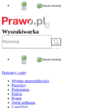
Nasze serwisy
Wyszukiwarka
Szukaj
Nasze serwisy
Prawnicy i sądy
Wymiar sprawiedliwości
Prawnicy
Prokuratura
Policja
Rynek
Strefa aplikanta
LegalTech