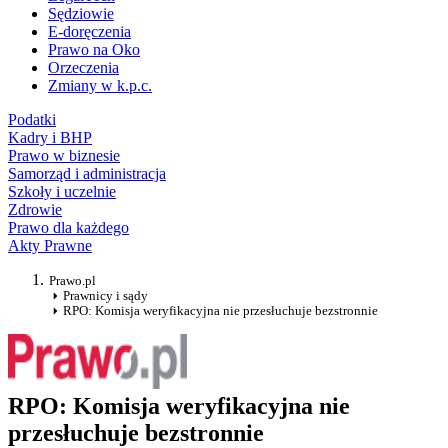
Sędziowie
E-doręczenia
Prawo na Oko
Orzeczenia
Zmiany w k.p.c.
Podatki
Kadry i BHP
Prawo w biznesie
Samorząd i administracja
Szkoły i uczelnie
Zdrowie
Prawo dla każdego
Akty Prawne
Prawo.pl
Prawnicy i sądy
RPO: Komisja weryfikacyjna nie przesłuchuje bezstronnie
RPO: Komisja weryfikacyjna nie
przesłuchuje bezstronnie