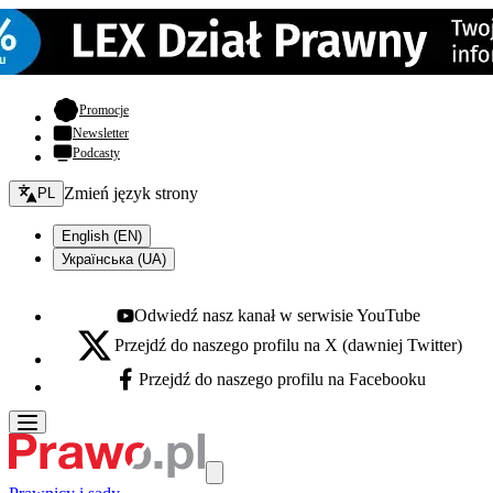
- otwiera się w nowej karcie
Promocje
Newsletter
Podcasty
Zmień język - bieżący:
Zmień język strony
PL
English (EN)
Українська (UA)
Odwiedź nasz kanał w serwisie YouTube
Youtube - otwiera się w nowej karcie
Przejdź do naszego profilu na X (dawniej Twitter)
X - otwiera się w nowej karcie
Przejdź do naszego profilu na Facebooku
Facebook - otwiera się w nowej karcie