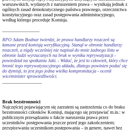
warszawskich, wydanych z naruszeniem prawa – wynikają jednak z
ogólnych zasad demokratycznego państwa prawnego, orzecznictwa
konstytucyjnego oraz zasad postępowania administracyjnego,
według którego proceduje Komisja.
________________
RPO Adam Bodnar twierdzi, że prawa handlarzy roszczeń są
łamane przed komisją weryfikacyjną. Stanął w obronie handlarzy
roszczeń, a nigdy wcześniej nie napisał do mnie żadnego listu w
obronie ludzi wyrzucanych na bruk w wyniku reprywatyzacji -
powiedział na spotkaniu Jaki. - Widać, że jest to człowiek, który chce
bronić tego reprywatyzacyjnego układu, dlatego powinien podać się
do dymisji, to jest jego jedna wielka kompromitacja - ocenił
wiceminister sprawiedliwości.
_________________
Brak bezstronności
Najczęściej pojawiającym się zarzutem są zastrzeżenia co do braku
bezstronności członków Komisji, mającego się przejawiać m.in.: w
publicznym przesądzaniu o fakcie naruszenia prawa przez
uczestników postępowania jeszcze przed jego zakończeniem;
przypisywaniu uczestnikom postępowania – in genere, nawet bez