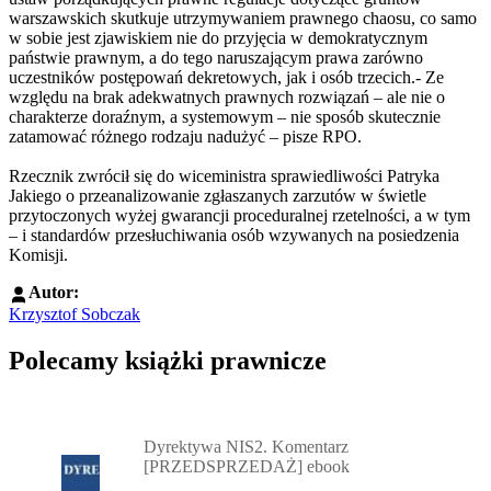
warszawskich skutkuje utrzymywaniem prawnego chaosu, co samo
w sobie jest zjawiskiem nie do przyjęcia w demokratycznym
państwie prawnym, a do tego naruszającym prawa zarówno
uczestników postępowań dekretowych, jak i osób trzecich.- Ze
względu na brak adekwatnych prawnych rozwiązań – ale nie o
charakterze doraźnym, a systemowym – nie sposób skutecznie
zatamować różnego rodzaju nadużyć – pisze RPO.
Rzecznik zwrócił się do wiceministra sprawiedliwości Patryka
Jakiego o przeanalizowanie zgłaszanych zarzutów w świetle
przytoczonych wyżej gwarancji proceduralnej rzetelności, a w tym
– i standardów przesłuchiwania osób wzywanych na posiedzenia
Komisji.
Autor:
Krzysztof Sobczak
Polecamy książki prawnicze
Przejdź do: Dyrektywa NIS2. Komentarz [PRZEDSPRZEDAŻ] ebook,
Dyrektywa NIS2. Komentarz
[PRZEDSPRZEDAŻ] ebook