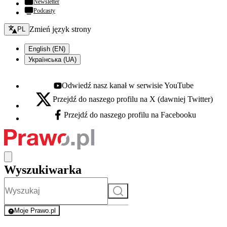
Newsletter
Podcasty
Zmień język - bieżący:
Zmień język strony
PL
English (EN)
Українська (UA)
Odwiedź nasz kanał w serwisie YouTube
Youtube - otwiera się w nowej karcie
Przejdź do naszego profilu na X (dawniej Twitter)
X - otwiera się w nowej karcie
Przejdź do naszego profilu na Facebooku
Facebook - otwiera się w nowej karcie
Wyszukiwarka
Szukaj
Moje Prawo.pl
- rejestracja i logowanie do serwisu