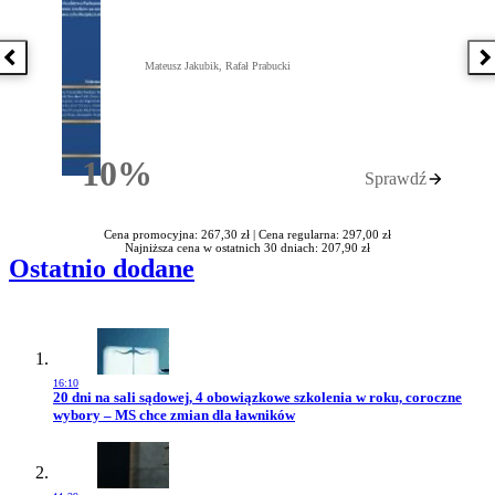
Poprzednia książka
N
Mateusz Jakubik, Rafał Prabucki
10%
Sprawdź
Rabatu
Cena promocyjna: 267,30 zł |
Cena regularna: 297,00 zł
Najniższa cena w ostatnich 30 dniach: 207,90 zł
Ostatnio dodane
16:10
Przejdź do artykułu:
20 dni na sali sądowej, 4 obowiązkowe szkolenia w roku, coroczne
wybory – MS chce zmian dla ławników