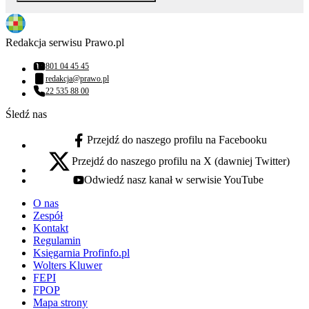
Redakcja serwisu Prawo.pl
801 04 45 45
Numer telefonu:
redakcja@prawo.pl
Adres email:
22 535 88 00
Numer telefonu:
Śledź nas
Przejdź do naszego profilu na Facebooku
facebook - otwiera się w nowej karcie
Przejdź do naszego profilu na X (dawniej Twitter)
x - otwiera się w nowej karcie
Odwiedź nasz kanał w serwisie YouTube
youtube - otwiera się w nowej karcie
O nas
Zespół
Kontakt
Regulamin
Księgarnia Profinfo.pl
Wolters Kluwer
FEPI
FPOP
Mapa strony