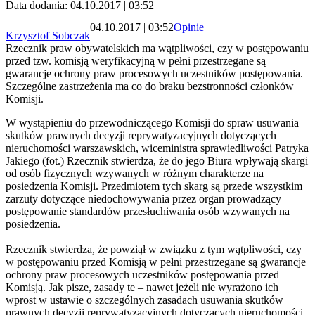
Data dodania: 04.10.2017 | 03:52
04.10.2017 | 03:52
Opinie
Krzysztof Sobczak
Rzecznik praw obywatelskich ma wątpliwości, czy w postępowaniu
przed tzw. komisją weryfikacyjną w pełni przestrzegane są
gwarancje ochrony praw procesowych uczestników postępowania.
Szczególne zastrzeżenia ma co do braku bezstronności członków
Komisji.
W wystąpieniu do przewodniczącego Komisji do spraw usuwania
skutków prawnych decyzji reprywatyzacyjnych dotyczących
nieruchomości warszawskich, wiceministra sprawiedliwości Patryka
Jakiego (fot.) Rzecznik stwierdza, że do jego Biura wpływają skargi
od osób fizycznych wzywanych w różnym charakterze na
posiedzenia Komisji. Przedmiotem tych skarg są przede wszystkim
zarzuty dotyczące niedochowywania przez organ prowadzący
postępowanie standardów przesłuchiwania osób wzywanych na
posiedzenia.
Rzecznik stwierdza, że powziął w związku z tym wątpliwości, czy
w postępowaniu przed Komisją w pełni przestrzegane są gwarancje
ochrony praw procesowych uczestników postępowania przed
Komisją. Jak pisze, zasady te – nawet jeżeli nie wyrażono ich
wprost w ustawie o szczególnych zasadach usuwania skutków
prawnych decyzji reprywatyzacyjnych dotyczących nieruchomości