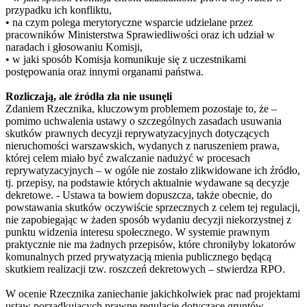
przypadku ich konfliktu,
• na czym polega merytoryczne wsparcie udzielane przez
pracowników Ministerstwa Sprawiedliwości oraz ich udział w
naradach i głosowaniu Komisji,
• w jaki sposób Komisja komunikuje się z uczestnikami
postępowania oraz innymi organami państwa.
Rozliczają, ale źródła zła nie usunęli
Zdaniem Rzecznika, kluczowym problemem pozostaje to, że –
pomimo uchwalenia ustawy o szczególnych zasadach usuwania
skutków prawnych decyzji reprywatyzacyjnych dotyczących
nieruchomości warszawskich, wydanych z naruszeniem prawa,
której celem miało być zwalczanie nadużyć w procesach
reprywatyzacyjnych – w ogóle nie zostało zlikwidowane ich źródło,
tj. przepisy, na podstawie których aktualnie wydawane są decyzje
dekretowe. - Ustawa ta bowiem dopuszcza, także obecnie, do
powstawania skutków oczywiście sprzecznych z celem tej regulacji,
nie zapobiegając w żaden sposób wydaniu decyzji niekorzystnej z
punktu widzenia interesu społecznego. W systemie prawnym
praktycznie nie ma żadnych przepisów, które chroniłyby lokatorów
komunalnych przed prywatyzacją mienia publicznego będącą
skutkiem realizacji tzw. roszczeń dekretowych – stwierdza RPO.
W ocenie Rzecznika zaniechanie jakichkolwiek prac nad projektami
ustaw porządkujących prawne regulacje dotyczące gruntów