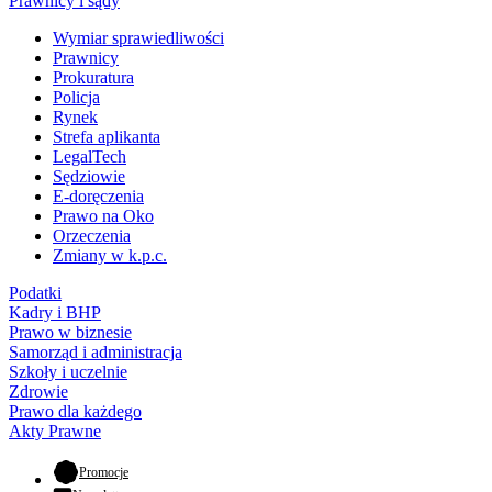
Prawnicy i sądy
Wymiar sprawiedliwości
Prawnicy
Prokuratura
Policja
Rynek
Strefa aplikanta
LegalTech
Sędziowie
E-doręczenia
Prawo na Oko
Orzeczenia
Zmiany w k.p.c.
Podatki
Kadry i BHP
Prawo w biznesie
Samorząd i administracja
Szkoły i uczelnie
Zdrowie
Prawo dla każdego
Akty Prawne
- otwiera się w nowej karcie
Promocje