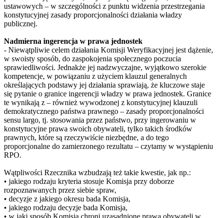
ustawowych – w szczególności z punktu widzenia przestrzegania
konstytucyjnej zasady proporcjonalności działania władzy
publicznej.
Nadmierna ingerencja w prawa jednostek
- Niewątpliwie celem działania Komisji Weryfikacyjnej jest dążenie,
w swoisty sposób, do zaspokojenia społecznego poczucia
sprawiedliwości. Jednakże jej nadzwyczajne, wyjątkowo szerokie
kompetencje, w powiązaniu z użyciem klauzul generalnych
określających podstawy jej działania sprawiają, że kluczowe staje
się pytanie o granice ingerencji władzy w prawa jednostek. Granice
te wynikają z – również wywodzonej z konstytucyjnej klauzuli
demokratycznego państwa prawnego – zasady proporcjonalności
sensu largo, tj. stosowania przez państwo, przy ingerowaniu w
konstytucyjne prawa swoich obywateli, tylko takich środków
prawnych, które są rzeczywiście niezbędne, a do tego
proporcjonalne do zamierzonego rezultatu – czytamy w wystąpieniu
RPO.
Wątpliwości Rzecznika wzbudzają też takie kwestie, jak np.:
• jakiego rodzaju kryteria stosuje Komisja przy doborze
rozpoznawanych przez siebie spraw,
• decyzje z jakiego okresu bada Komisja,
• jakiego rodzaju decyzje bada Komisja,
• w jaki sposób Komisja chroni uzasadnione prawa obywateli w