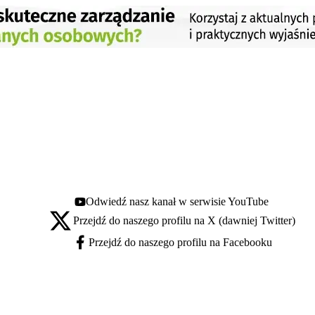
Odwiedź nasz kanał w serwisie YouTube
Youtube - otwiera się w nowej karcie
Przejdź do naszego profilu na X (dawniej Twitter)
X - otwiera się w nowej karcie
Przejdź do naszego profilu na Facebooku
Facebook - otwiera się w nowej karcie