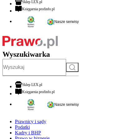
otwiera się w nowej karcie
Sklep LEX.pl
otwiera się w nowej karcie
Księgarnia profinfo.pl
Nasze serwisy
Wyszukiwarka
Szukaj
otwiera się w nowej karcie
Sklep LEX.pl
otwiera się w nowej karcie
Księgarnia profinfo.pl
Nasze serwisy
Prawnicy i sądy
Podatki
Kadry i BHP
Prawo w biznesie