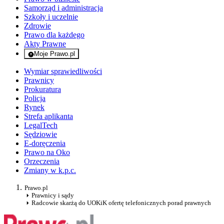
Samorząd i administracja
Szkoły i uczelnie
Zdrowie
Prawo dla każdego
Akty Prawne
Moje Prawo.pl
- rejestracja i logowanie do serwisu
Wymiar sprawiedliwości
Prawnicy
Prokuratura
Policja
Rynek
Strefa aplikanta
LegalTech
Sędziowie
E-doręczenia
Prawo na Oko
Orzeczenia
Zmiany w k.p.c.
Prawo.pl
Prawnicy i sądy
Radcowie skarżą do UOKiK ofertę telefonicznych porad prawnych