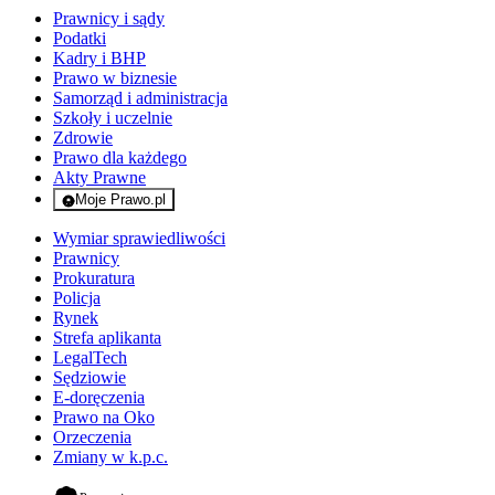
Prawnicy i sądy
Podatki
Kadry i BHP
Prawo w biznesie
Samorząd i administracja
Szkoły i uczelnie
Zdrowie
Prawo dla każdego
Akty Prawne
Moje Prawo.pl
- rejestracja i logowanie do serwisu
Wymiar sprawiedliwości
Prawnicy
Prokuratura
Policja
Rynek
Strefa aplikanta
LegalTech
Sędziowie
E-doręczenia
Prawo na Oko
Orzeczenia
Zmiany w k.p.c.