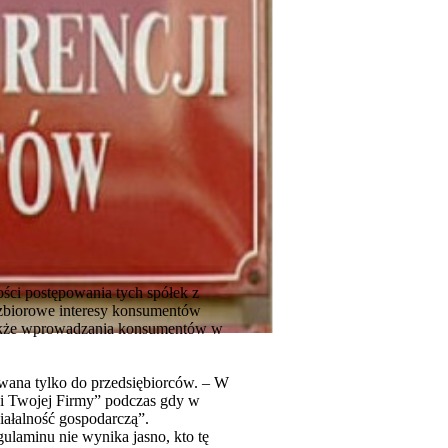
ości postępowania tych spółek z
 zbiorowe interesy konsumentów
a także wprowadzania konsumentów w
owana tylko do przedsiębiorców. – W
 i Twojej Firmy” podczas gdy w
iałalność gospodarczą”.
gulaminu nie wynika jasno, kto tę