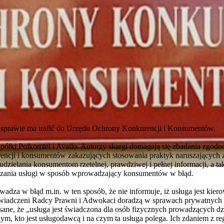
 sprawie ma trafić do Urzędu Ochrony Konkurencji i Konsumentów.
półki Polkomtel i Availo. Autorzy skargi domagają się zbadania zgodn
rencji i konsumentów zakazujących stosowania praktyk naruszających
udzielania konsumentom rzetelnej, prawdziwej i pełnej informacji, 
aczania usługi w sposób wprowadzający konsumentów w błąd.
za w błąd m.in. w ten sposób, że nie informuje, iż usługa jest kier
oświadczeni Radcy Prawni i Adwokaci doradzą w sprawach prywatnych
isane, że „usługa jest świadczona dla osób fizycznych prowadzących dz
snym, kto jest usługodawcą i na czym ta usługa polega. Ich zdaniem z re