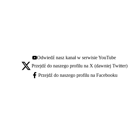
Odwiedź nasz kanał w serwisie YouTube
Youtube - otwiera się w nowej karcie
Przejdź do naszego profilu na X (dawniej Twitter)
X - otwiera się w nowej karcie
Przejdź do naszego profilu na Facebooku
Facebook - otwiera się w nowej karcie