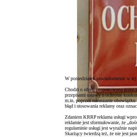
W poniedziałek zawiadomienie w tej
Chodzi o ofertę proponowaną przez s
przepisami ustawy o ochronie konku
m.in. poprzez naruszanie obowiązku 
błąd i stosowania reklamy oraz ozn
Zdaniem KRRP reklama usługi wprowad
reklamie jest sformułowanie, że „d
regulaminie usługi jest wyraźnie nap
Skarżący twierdzą też, że nie jest ja