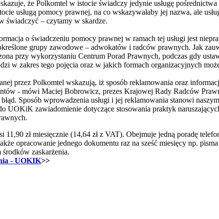
kazuje, że Polkomtel w istocie świadczy jedynie usługę pośrednictwa 
stocie usługą pomocy prawnej, na co wskazywałaby jej nazwa, ale usłu
tów świadczyć – czytamy w skardze.
rmacja o świadczeniu pomocy prawnej w ramach tej usługi jest nie
określone grupy zawodowe – adwokatów i radców prawnych. Jak zauważ
ona przy wykorzystaniu Centrum Porad Prawnych, podczas gdy ustaw
odzi w zakres tego pojęcia oraz w jakich formach organizacyjnych m
anej przez Polkomtel wskazują, iż sposób reklamowania oraz informacj
entów - mówi Maciej Bobrowicz, prezes Krajowej Rady Radców Prawny
łąd. Sposób wprowadzenia usługi i jej reklamowania stanowi naszym
y do UOKiK zawiadomienie dotyczące stosowania praktyk naruszający
prawnych.
i 11,90 zł miesięcznie (14,64 zł z VAT). Obejmuje jedną poradę telefo
także opracowanie jednego dokumentu raz na sześć miesięcy np. pism
m środków zaskarżenia.
nia - UOKIK
>>