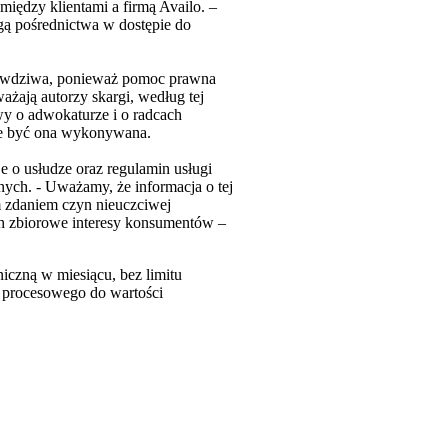
między klientami a firmą Availo. –
gą pośrednictwa w dostępie do
prawdziwa, ponieważ pomoc prawna
ają autorzy skargi, według tej
y o adwokaturze i o radcach
oże być ona wykonywana.
e o usłudze oraz regulamin usługi
ch. - Uważamy, że informacja o tej
 zdaniem czyn nieuczciwej
ch zbiorowe interesy konsumentów –
niczną w miesiącu, bez limitu
a procesowego do wartości