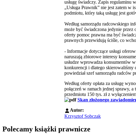
usługę świadczy. Zapis regulaminu ws
„Usługa Prawnik” nie jest zatem w i
podmiotu, który taką usługę jest go
Według samorządu radcowskiego info
może być świadczona jedynie przez 
oferty pomoc prawna ma być świadcz
prawnych przewidują ściśle, co wch
- Informacje dotyczące usługi oferow
naruszają zbiorowe interesy konsum
usłudze wprowadza konsumentów w b
konkurencji i dlatego skierowaliśm
powiedział szef samorządu radców 
Według oferty opłata za usługę wynos
połączeń w ramach jednej sprawy, a 
przedmiotu 150 tys. zł z wyłączenie
Skan złożonego zawiadomie
Autor:
Krzysztof Sobczak
Polecamy książki prawnicze