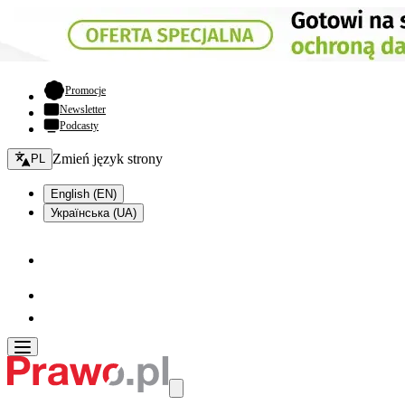
- otwiera się w nowej karcie
Promocje
Newsletter
Podcasty
Zmień język - bieżący:
Zmień język strony
PL
English (EN)
Українська (UA)