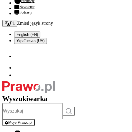
- otwiera się w nowej karcie
Promocje
Newsletter
Podcasty
Zmień język - bieżący:
Zmień język strony
PL
English (EN)
Українська (UA)
Wyszukiwarka
Szukaj
Moje Prawo.pl
- rejestracja i logowanie do serwisu