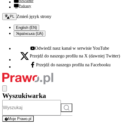
Newsletter
Podcasty
Zmień język - bieżący:
Zmień język strony
PL
English (EN)
Українська (UA)
Odwiedź nasz kanał w serwisie YouTube
Youtube - otwiera się w nowej karcie
Przejdź do naszego profilu na X (dawniej Twitter)
X - otwiera się w nowej karcie
Przejdź do naszego profilu na Facebooku
Facebook - otwiera się w nowej karcie
Wyszukiwarka
Szukaj
Moje Prawo.pl
- rejestracja i logowanie do serwisu