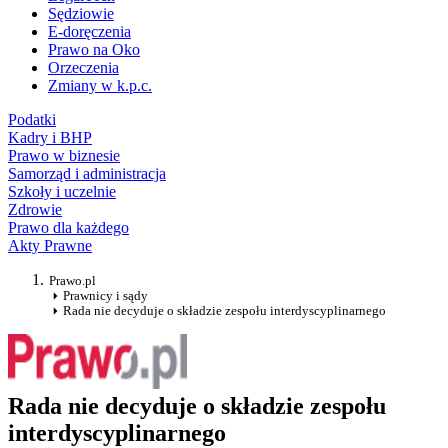
Sędziowie
E-doręczenia
Prawo na Oko
Orzeczenia
Zmiany w k.p.c.
Podatki
Kadry i BHP
Prawo w biznesie
Samorząd i administracja
Szkoły i uczelnie
Zdrowie
Prawo dla każdego
Akty Prawne
Prawo.pl
Prawnicy i sądy
Rada nie decyduje o składzie zespołu interdyscyplinarnego
Rada nie decyduje o składzie zespołu
interdyscyplinarnego