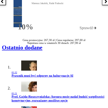
Poprzednia książka
N
Mateusz Jakubik, Rafał Prabucki
10%
Sprawdź
Rabatu
Cena promocyjna: 267,30 zł |
Cena regularna: 297,00 zł
Najniższa cena w ostatnich 30 dniach: 207,90 zł
Ostatnio dodane
05:32
Przejdź do artykułu:
Prawnik musi być odporny na halucynacje AI
05:21
Przejdź do artykułu:
Prof. Gajda-Roszczynialska: Asesura może nadal budzić wątpliwości
konstytucyjne, rozważamy możliwe opcje