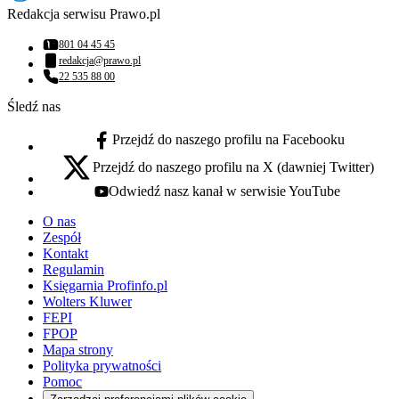
Redakcja serwisu Prawo.pl
801 04 45 45
Numer telefonu:
redakcja@prawo.pl
Adres email:
22 535 88 00
Numer telefonu:
Śledź nas
Przejdź do naszego profilu na Facebooku
facebook - otwiera się w nowej karcie
Przejdź do naszego profilu na X (dawniej Twitter)
x - otwiera się w nowej karcie
Odwiedź nasz kanał w serwisie YouTube
youtube - otwiera się w nowej karcie
O nas
Zespół
Kontakt
Regulamin
Księgarnia Profinfo.pl
Wolters Kluwer
FEPI
FPOP
Mapa strony
Polityka prywatności
Pomoc