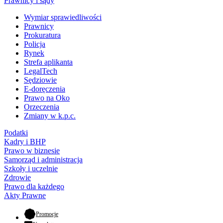
Prawnicy i sądy
Wymiar sprawiedliwości
Prawnicy
Prokuratura
Policja
Rynek
Strefa aplikanta
LegalTech
Sędziowie
E-doręczenia
Prawo na Oko
Orzeczenia
Zmiany w k.p.c.
Podatki
Kadry i BHP
Prawo w biznesie
Samorząd i administracja
Szkoły i uczelnie
Zdrowie
Prawo dla każdego
Akty Prawne
- otwiera się w nowej karcie
Promocje