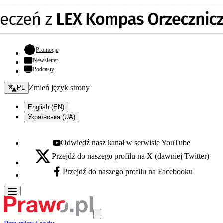
- otwiera się w nowej karcie
Promocje
Newsletter
Podcasty
Zmień język - bieżący:
Zmień język strony
PL
English (EN)
Українська (UA)
Odwiedź nasz kanał w serwisie YouTube
Youtube - otwiera się w nowej karcie
Przejdź do naszego profilu na X (dawniej Twitter)
X - otwiera się w nowej karcie
Przejdź do naszego profilu na Facebooku
Facebook - otwiera się w nowej karcie