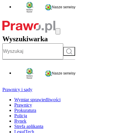
Nasze serwisy
Wyszukiwarka
Szukaj
Nasze serwisy
Prawnicy i sądy
Wymiar sprawiedliwości
Prawnicy
Prokuratura
Policja
Rynek
Strefa aplikanta
LegalTech