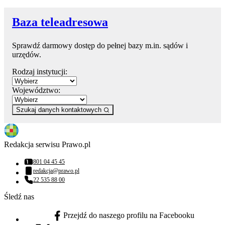
Baza teleadresowa
Sprawdź darmowy dostęp do pełnej bazy m.in. sądów i
urzędów.
Rodzaj instytucji:
Województwo:
Szukaj danych kontaktowych
Redakcja serwisu Prawo.pl
801 04 45 45
Numer telefonu:
redakcja@prawo.pl
Adres email:
22 535 88 00
Numer telefonu:
Śledź nas
Przejdź do naszego profilu na Facebooku
facebook - otwiera się w nowej karcie