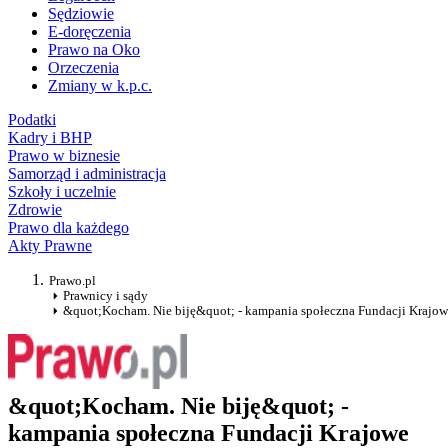
Sędziowie
E-doręczenia
Prawo na Oko
Orzeczenia
Zmiany w k.p.c.
Podatki
Kadry i BHP
Prawo w biznesie
Samorząd i administracja
Szkoły i uczelnie
Zdrowie
Prawo dla każdego
Akty Prawne
Prawo.pl
Prawnicy i sądy
&quot;Kocham. Nie biję&quot; - kampania społeczna Fundacji Kraj
&quot;Kocham. Nie biję&quot; -
kampania społeczna Fundacji Krajowe