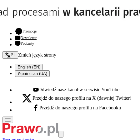
- otwiera się w nowej karcie
Promocje
Newsletter
Podcasty
Zmień język - bieżący:
Zmień język strony
PL
English (EN)
Українська (UA)
Odwiedź nasz kanał w serwisie YouTube
Youtube - otwiera się w nowej karcie
Przejdź do naszego profilu na X (dawniej Twitter)
X - otwiera się w nowej karcie
Przejdź do naszego profilu na Facebooku
Facebook - otwiera się w nowej karcie