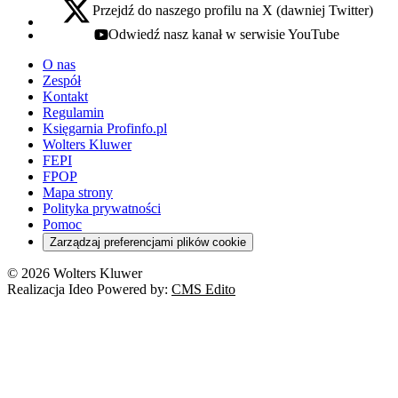
Przejdź do naszego profilu na X (dawniej Twitter)
x - otwiera się w nowej karcie
Odwiedź nasz kanał w serwisie YouTube
youtube - otwiera się w nowej karcie
O nas
Zespół
Kontakt
Regulamin
Księgarnia Profinfo.pl
Wolters Kluwer
FEPI
FPOP
Mapa strony
Polityka prywatności
Pomoc
Zarządzaj preferencjami plików cookie
© 2026 Wolters Kluwer
Realizacja Ideo Powered by:
CMS Edito