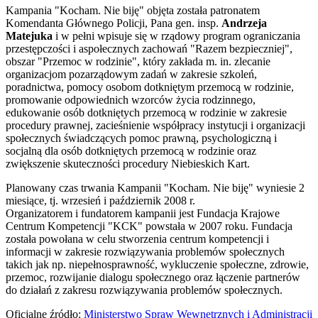
Kampania "Kocham. Nie biję" objęta została patronatem
Komendanta Głównego Policji, Pana gen. insp.
Andrzeja
Matejuka
i w pełni wpisuje się w rządowy program ograniczania
przestępczości i aspołecznych zachowań "Razem bezpieczniej",
obszar "Przemoc w rodzinie", który zakłada m. in. zlecanie
organizacjom pozarządowym zadań w zakresie szkoleń,
poradnictwa, pomocy osobom dotkniętym przemocą w rodzinie,
promowanie odpowiednich wzorców życia rodzinnego,
edukowanie osób dotkniętych przemocą w rodzinie w zakresie
procedury prawnej, zacieśnienie współpracy instytucji i organizacji
społecznych świadczących pomoc prawną, psychologiczną i
socjalną dla osób dotkniętych przemocą w rodzinie oraz
zwiększenie skuteczności procedury Niebieskich Kart.
Planowany czas trwania Kampanii "Kocham. Nie biję" wyniesie 2
miesiące, tj. wrzesień i październik 2008 r.
Organizatorem i fundatorem kampanii jest Fundacja Krajowe
Centrum Kompetencji "KCK" powstała w 2007 roku. Fundacja
została powołana w celu stworzenia centrum kompetencji i
informacji w zakresie rozwiązywania problemów społecznych
takich jak np. niepełnosprawność, wykluczenie społeczne, zdrowie,
przemoc, rozwijanie dialogu społecznego oraz łączenie partnerów
do działań z zakresu rozwiązywania problemów społecznych.
Oficjalne źródło:
Ministerstwo Spraw Wewnętrznych i Administracji