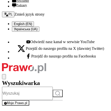
Newsletter
Podcasty
Zmień język - bieżący:
Zmień język strony
PL
English (EN)
Українська (UA)
Odwiedź nasz kanał w serwisie YouTube
Youtube - otwiera się w nowej karcie
Przejdź do naszego profilu na X (dawniej Twitter)
X - otwiera się w nowej karcie
Przejdź do naszego profilu na Facebooku
Facebook - otwiera się w nowej karcie
Wyszukiwarka
Szukaj
Moje Prawo.pl
- rejestracja i logowanie do serwisu