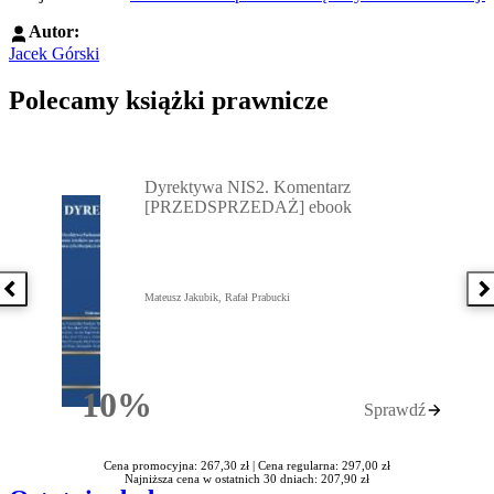
Autor:
Jacek Górski
Polecamy książki prawnicze
Przejdź do: Dyrektywa NIS2. Komentarz [PRZEDSPRZEDAŻ] ebook,
Dyrektywa NIS2. Komentarz
[PRZEDSPRZEDAŻ] ebook
Poprzednia książka
N
Mateusz Jakubik, Rafał Prabucki
10%
Sprawdź
Rabatu
Cena promocyjna: 267,30 zł |
Cena regularna: 297,00 zł
Najniższa cena w ostatnich 30 dniach: 207,90 zł