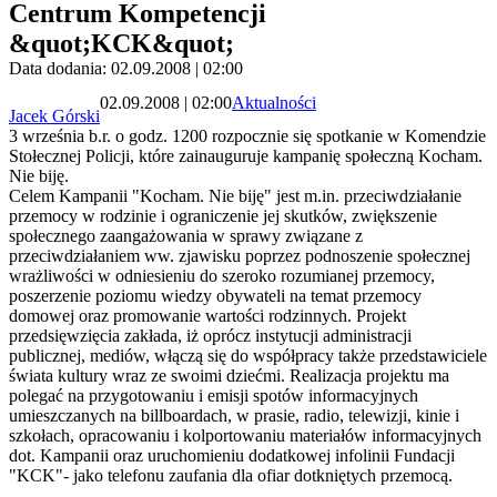
Centrum Kompetencji
&quot;KCK&quot;
Data dodania: 02.09.2008 | 02:00
02.09.2008 | 02:00
Aktualności
Jacek Górski
3 września b.r. o godz. 1200 rozpocznie się spotkanie w Komendzie
Stołecznej Policji, które zainauguruje kampanię społeczną Kocham.
Nie biję.
Celem Kampanii "Kocham. Nie biję" jest m.in. przeciwdziałanie
przemocy w rodzinie i ograniczenie jej skutków, zwiększenie
społecznego zaangażowania w sprawy związane z
przeciwdziałaniem ww. zjawisku poprzez podnoszenie społecznej
wrażliwości w odniesieniu do szeroko rozumianej przemocy,
poszerzenie poziomu wiedzy obywateli na temat przemocy
domowej oraz promowanie wartości rodzinnych. Projekt
przedsięwzięcia zakłada, iż oprócz instytucji administracji
publicznej, mediów, włączą się do współpracy także przedstawiciele
świata kultury wraz ze swoimi dziećmi. Realizacja projektu ma
polegać na przygotowaniu i emisji spotów informacyjnych
umieszczanych na billboardach, w prasie, radio, telewizji, kinie i
szkołach, opracowaniu i kolportowaniu materiałów informacyjnych
dot. Kampanii oraz uruchomieniu dodatkowej infolinii Fundacji
"KCK"- jako telefonu zaufania dla ofiar dotkniętych przemocą.