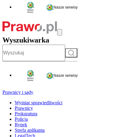
Nasze serwisy
Wyszukiwarka
Szukaj
Nasze serwisy
Prawnicy i sądy
Wymiar sprawiedliwości
Prawnicy
Prokuratura
Policja
Rynek
Strefa aplikanta
LegalTech