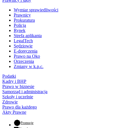
Prawnicy i sądy
Wymiar sprawiedliwości
Prawnicy
Prokuratura
Policja
Rynek
Strefa aplikanta
LegalTech
Sędziowie
E-doręczenia
Prawo na Oko
Orzeczenia
Zmiany w k.p.c.
Podatki
Kadry i BHP
Prawo w biznesie
Samorząd i administracja
Szkoły i uczelnie
Zdrowie
Prawo dla każdego
Akty Prawne
- otwiera się w nowej karcie
Promocje