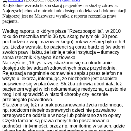
Radykalnie wzrosła liczba skarg pacjentów na służbę zdrowia.
Najczęściej chodzi o utrudnianie dostępu do lekarza i dokumentacji.
Najgorzej jest na Mazowszu wynika z raportu rzecznika praw
pacjenta.
Według raportu, o którym pisze "Rzeczpospolita", w 2010
roku do rzecznika trafiło 36 tys. skarg (w tym ok. 30 proc.
pochodziło z woj. mazowieckiego), rok wcześniej było ich 9
tys. Liczba wzrasta, bo pacjenci są coraz bardziej świadomi
swoich praw i faktu, że istnieje taka instytucja – tłumaczy
sama rzecznik Krystyna Kozłowska.
Najczęściej, 16 tys. razy, skarżono się na utrudnianie
dostępu do świadczeń zdrowotnych przez przychodnie.
Rejestracja nagminnie odmawiała zapisu przez telefon na
wizytę u lekarza, informując, że niezbędne jest osobiste
pojawienie się w placówce. Służba zdrowia utrudniała też
pacjentom wgląd w ich dokumentację medyczną, często nie
mogli oni sprawdzić w historii choroby czy leczenie
przebiegało prawidłowo.
Skarżono się też na brak poszanowania życia rodzinnego,
np. rodzicom niepełnosprawnych dzieci nie pozwalano
przebywać na oddziale w nocy lub pobierano za to opłaty.
Często łamane są prawa chorych do poszanowania
godności i intymności, przez np. monitoring w salach, gdzie