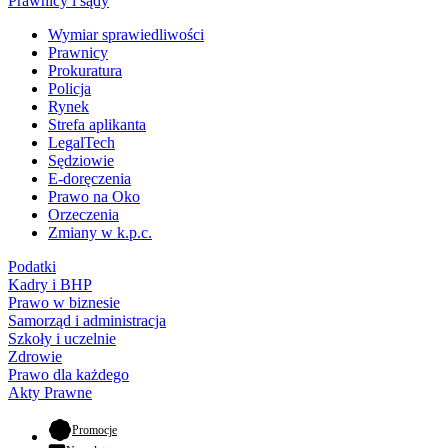
Prawnicy i sądy
Wymiar sprawiedliwości
Prawnicy
Prokuratura
Policja
Rynek
Strefa aplikanta
LegalTech
Sędziowie
E-doręczenia
Prawo na Oko
Orzeczenia
Zmiany w k.p.c.
Podatki
Kadry i BHP
Prawo w biznesie
Samorząd i administracja
Szkoły i uczelnie
Zdrowie
Prawo dla każdego
Akty Prawne
- otwiera się w nowej karcie
Promocje