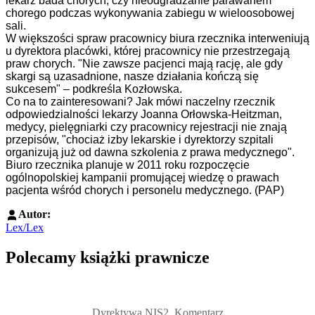
lekarz bada chorych, czy nieodgradzanie parawanem
chorego podczas wykonywania zabiegu w wieloosobowej
sali.
W większości spraw pracownicy biura rzecznika interweniują
u dyrektora placówki, której pracownicy nie przestrzegają
praw chorych. "Nie zawsze pacjenci mają rację, ale gdy
skargi są uzasadnione, nasze działania kończą się
sukcesem" – podkreśla Kozłowska.
Co na to zainteresowani? Jak mówi naczelny rzecznik
odpowiedzialności lekarzy Joanna Orłowska-Heitzman,
medycy, pielęgniarki czy pracownicy rejestracji nie znają
przepisów, "chociaż izby lekarskie i dyrektorzy szpitali
organizują już od dawna szkolenia z prawa medycznego".
Biuro rzecznika planuje w 2011 roku rozpoczęcie
ogólnopolskiej kampanii promującej wiedzę o prawach
pacjenta wśród chorych i personelu medycznego. (PAP)
Autor:
Lex/Lex
Polecamy książki prawnicze
Przejdź do: Dyrektywa NIS2. Komentarz [PRZEDSPRZEDAŻ] ebook,
Dyrektywa NIS2. Komentarz