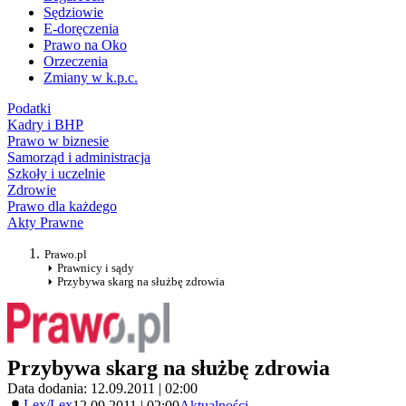
Sędziowie
E-doręczenia
Prawo na Oko
Orzeczenia
Zmiany w k.p.c.
Podatki
Kadry i BHP
Prawo w biznesie
Samorząd i administracja
Szkoły i uczelnie
Zdrowie
Prawo dla każdego
Akty Prawne
Prawo.pl
Prawnicy i sądy
Przybywa skarg na służbę zdrowia
Przybywa skarg na służbę zdrowia
Data dodania: 12.09.2011 | 02:00
Lex/Lex
12.09.2011 | 02:00
Aktualności