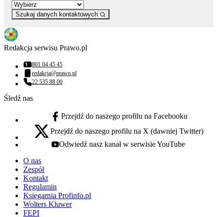
Szukaj danych kontaktowych
Redakcja serwisu Prawo.pl
801 04 45 45
Numer telefonu:
redakcja@prawo.pl
Adres email:
22 535 88 00
Numer telefonu:
Śledź nas
Przejdź do naszego profilu na Facebooku
facebook - otwiera się w nowej karcie
Przejdź do naszego profilu na X (dawniej Twitter)
x - otwiera się w nowej karcie
Odwiedź nasz kanał w serwisie YouTube
youtube - otwiera się w nowej karcie
O nas
Zespół
Kontakt
Regulamin
Księgarnia Profinfo.pl
Wolters Kluwer
FEPI