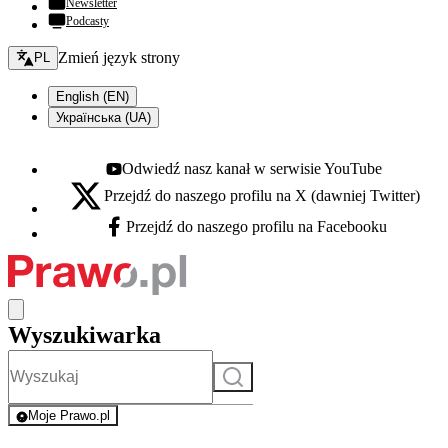
Newsletter
Podcasty
Zmień język - bieżący:
Zmień język strony
PL
English (EN)
Українська (UA)
Odwiedź nasz kanał w serwisie YouTube
Youtube - otwiera się w nowej karcie
Przejdź do naszego profilu na X (dawniej Twitter)
X - otwiera się w nowej karcie
Przejdź do naszego profilu na Facebooku
Facebook - otwiera się w nowej karcie
Wyszukiwarka
Szukaj
Moje Prawo.pl
- rejestracja i logowanie do serwisu