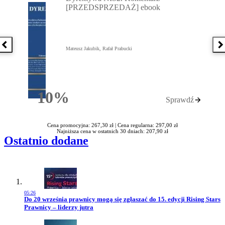
[PRZEDSPRZEDAŻ] ebook
Poprzednia książka
N
Mateusz Jakubik, Rafał Prabucki
10%
Sprawdź
Rabatu
Cena promocyjna: 267,30 zł |
Cena regularna: 297,00 zł
Najniższa cena w ostatnich 30 dniach: 207,90 zł
Ostatnio dodane
05:26
Przejdź do artykułu:
Do 20 września prawnicy mogą się zgłaszać do 15. edycji Rising Stars
Prawnicy – liderzy jutra