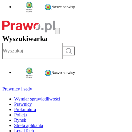
Nasze serwisy
Wyszukiwarka
Szukaj
Nasze serwisy
Prawnicy i sądy
Wymiar sprawiedliwości
Prawnicy
Prokuratura
Policja
Rynek
Strefa aplikanta
LegalTech