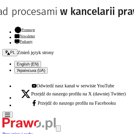
- otwiera się w nowej karcie
Promocje
Newsletter
Podcasty
Zmień język - bieżący:
Zmień język strony
PL
English (EN)
Українська (UA)
Odwiedź nasz kanał w serwisie YouTube
Youtube - otwiera się w nowej karcie
Przejdź do naszego profilu na X (dawniej Twitter)
X - otwiera się w nowej karcie
Przejdź do naszego profilu na Facebooku
Facebook - otwiera się w nowej karcie