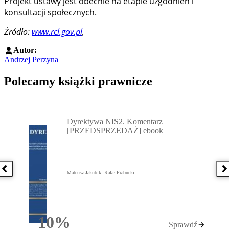
Projekt ustawy jest obecnie na etapie uzgodnień i
konsultacji społecznych.
Źródło:
www.rcl.gov.pl
,
Autor:
Andrzej Perzyna
Polecamy książki prawnicze
Przejdź do: Dyrektywa NIS2. Komentarz [PRZEDSPRZEDAŻ] ebook,
Dyrektywa NIS2. Komentarz
[PRZEDSPRZEDAŻ] ebook
Poprzednia książka
N
Mateusz Jakubik, Rafał Prabucki
10%
Sprawdź