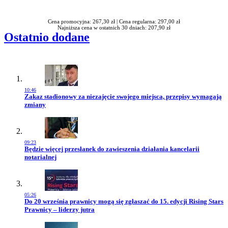
Rabatu
Cena promocyjna: 267,30 zł |
Cena regularna: 297,00 zł
Najniższa cena w ostatnich 30 dniach: 207,90 zł
Ostatnio dodane
10:46
Przejdź do artykułu:
Zakaz stadionowy za niezajęcie swojego miejsca, przepisy wymagają
zmiany
09:23
Przejdź do artykułu:
Będzie więcej przesłanek do zawieszenia działania kancelarii
notarialnej
05:26
Przejdź do artykułu:
Do 20 września prawnicy mogą się zgłaszać do 15. edycji Rising Stars
Prawnicy – liderzy jutra