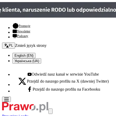
- otwiera się w nowej karcie
Promocje
Newsletter
Podcasty
Zmień język - bieżący:
Zmień język strony
PL
English (EN)
Українська (UA)
Odwiedź nasz kanał w serwisie YouTube
Youtube - otwiera się w nowej karcie
Przejdź do naszego profilu na X (dawniej Twitter)
X - otwiera się w nowej karcie
Przejdź do naszego profilu na Facebooku
Facebook - otwiera się w nowej karcie