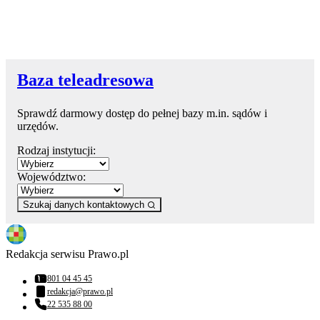
Baza teleadresowa
Sprawdź darmowy dostęp do pełnej bazy m.in. sądów i
urzędów.
Rodzaj instytucji:
Województwo:
Szukaj danych kontaktowych
Redakcja serwisu Prawo.pl
801 04 45 45
Numer telefonu:
redakcja@prawo.pl
Adres email:
22 535 88 00
Numer telefonu: