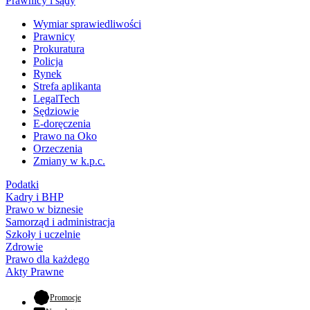
Prawnicy i sądy
Wymiar sprawiedliwości
Prawnicy
Prokuratura
Policja
Rynek
Strefa aplikanta
LegalTech
Sędziowie
E-doręczenia
Prawo na Oko
Orzeczenia
Zmiany w k.p.c.
Podatki
Kadry i BHP
Prawo w biznesie
Samorząd i administracja
Szkoły i uczelnie
Zdrowie
Prawo dla każdego
Akty Prawne
- otwiera się w nowej karcie
Promocje