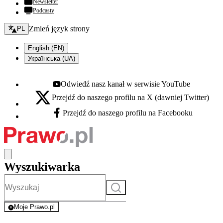
Newsletter
Podcasty
Zmień język - bieżący:
Zmień język strony
PL
English (EN)
Українська (UA)
Odwiedź nasz kanał w serwisie YouTube
Youtube - otwiera się w nowej karcie
Przejdź do naszego profilu na X (dawniej Twitter)
X - otwiera się w nowej karcie
Przejdź do naszego profilu na Facebooku
Facebook - otwiera się w nowej karcie
Wyszukiwarka
Szukaj
Moje Prawo.pl
- rejestracja i logowanie do serwisu