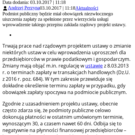
Data dodania: 03.10.2017 | 11:18
Andrzej Perzyna
03.10.2017 | 11:18
Aktualności
Podmiot publiczny będzie miał obowiązek niezwłocznego
uiszczenia zapłaty za spełnione przez wierzyciela usługi
wprowadzenie takiego przepisu zakłada rządowy projekt ustawy.
Trwają prace nad rządowym projektem ustawy o zmianie
niektórych ustaw w celu wprowadzenia uproszczeń dla
przedsiębiorców w prawie podatkowym i gospodarczym.
Zmiany mają objąć m.in. regulację w
ustawie
z 8.03.2013
r. o terminach zapłaty w transakcjach handlowych (Dz.U.
z 2016 r. poz. 684). W tym zakresie przewiduje się
dokładne określenie terminu zapłaty w przypadku, gdy
obowiązek zapłaty spoczywa na podmiocie publicznym.
Zgodnie z uzasadnieniem projektu ustawy, obecnie
często zdarza się, że podmioty publiczne celowo
dokonują płatności w ostatnim umówionym terminie,
wynoszącym 30, a czasem nawet 60 dni. Odbija się to
negatywnie na płynności finansowej przedsiębiorców –