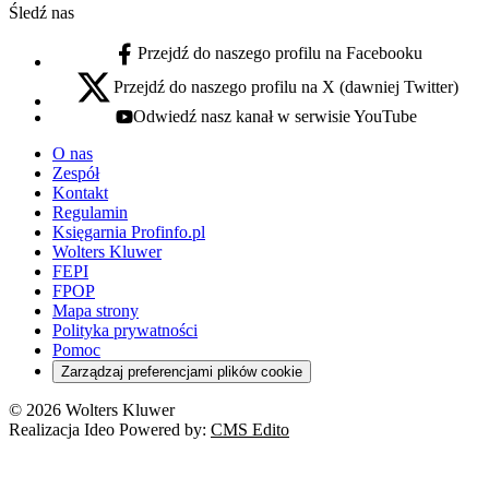
Śledź nas
Przejdź do naszego profilu na Facebooku
facebook - otwiera się w nowej karcie
Przejdź do naszego profilu na X (dawniej Twitter)
x - otwiera się w nowej karcie
Odwiedź nasz kanał w serwisie YouTube
youtube - otwiera się w nowej karcie
O nas
Zespół
Kontakt
Regulamin
Księgarnia Profinfo.pl
Wolters Kluwer
FEPI
FPOP
Mapa strony
Polityka prywatności
Pomoc
Zarządzaj preferencjami plików cookie
© 2026 Wolters Kluwer
Realizacja Ideo Powered by:
CMS Edito