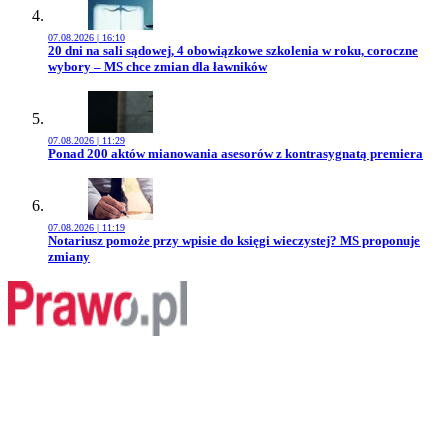
07.08.2026 | 16:10
Przejdź do artykułu:
20 dni na sali sądowej, 4 obowiązkowe szkolenia w roku, coroczne
wybory – MS chce zmian dla ławników
07.08.2026 | 11:29
Przejdź do artykułu:
Ponad 200 aktów mianowania asesorów z kontrasygnatą premiera
07.08.2026 | 11:19
Przejdź do artykułu:
Notariusz pomoże przy wpisie do księgi wieczystej? MS proponuje
zmiany