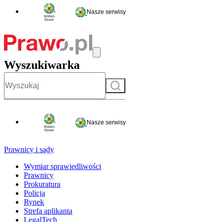
Nasze serwisy
Wyszukiwarka
Szukaj
Nasze serwisy
Prawnicy i sądy
Wymiar sprawiedliwości
Prawnicy
Prokuratura
Policja
Rynek
Strefa aplikanta
LegalTech