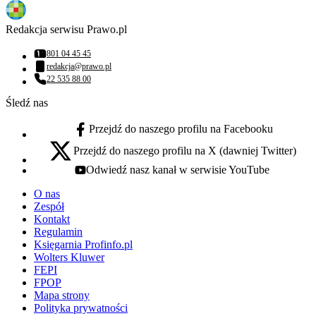
Redakcja serwisu Prawo.pl
801 04 45 45
Numer telefonu:
redakcja@prawo.pl
Adres email:
22 535 88 00
Numer telefonu:
Śledź nas
Przejdź do naszego profilu na Facebooku
facebook - otwiera się w nowej karcie
Przejdź do naszego profilu na X (dawniej Twitter)
x - otwiera się w nowej karcie
Odwiedź nasz kanał w serwisie YouTube
youtube - otwiera się w nowej karcie
O nas
Zespół
Kontakt
Regulamin
Księgarnia Profinfo.pl
Wolters Kluwer
FEPI
FPOP
Mapa strony
Polityka prywatności