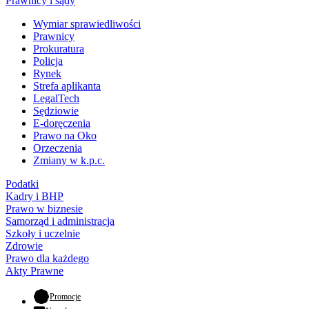
Prawnicy i sądy
Wymiar sprawiedliwości
Prawnicy
Prokuratura
Policja
Rynek
Strefa aplikanta
LegalTech
Sędziowie
E-doręczenia
Prawo na Oko
Orzeczenia
Zmiany w k.p.c.
Podatki
Kadry i BHP
Prawo w biznesie
Samorząd i administracja
Szkoły i uczelnie
Zdrowie
Prawo dla każdego
Akty Prawne
- otwiera się w nowej karcie
Promocje