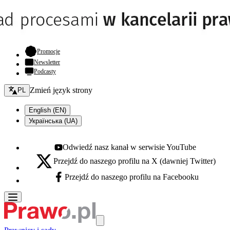
- otwiera się w nowej karcie
Promocje
Newsletter
Podcasty
Zmień język - bieżący:
Zmień język strony
PL
English (EN)
Українська (UA)
Odwiedź nasz kanał w serwisie YouTube
Youtube - otwiera się w nowej karcie
Przejdź do naszego profilu na X (dawniej Twitter)
X - otwiera się w nowej karcie
Przejdź do naszego profilu na Facebooku
Facebook - otwiera się w nowej karcie