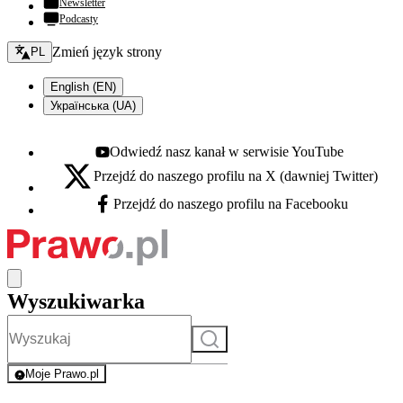
Newsletter
Podcasty
Zmień język - bieżący:
Zmień język strony
PL
English (EN)
Українська (UA)
Odwiedź nasz kanał w serwisie YouTube
Youtube - otwiera się w nowej karcie
Przejdź do naszego profilu na X (dawniej Twitter)
X - otwiera się w nowej karcie
Przejdź do naszego profilu na Facebooku
Facebook - otwiera się w nowej karcie
Wyszukiwarka
Szukaj
Moje Prawo.pl
- rejestracja i logowanie do serwisu