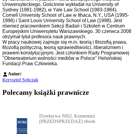
Uniwersyteckiego. Gościnnie wykładał na University of
Sydney (1981-1982), w Yale Law School (1983-1984),
Cornell University School of Law w Ithaca, N.Y., USA (1995-
1996) i Saint Louis University School of Law (1998). Jest
również pracownikiem Sekcji Badań i Szkoleń w Centrum
Europejskim Uniwersytetu Warszawskiego. 30 czerwca 2008
otrzymał tytuł profesora nauk prawnych.
W pracy naukowej zajmuje się m.in. teorią i filozofią prawa,
filozofią polityczną, teorią sprawiedliwości, liberalizmem i
prawem konstytucyjnym. Jest
członkiem Rady Programowej
"Obserwatorium wolności mediów w Polsce" Helsińskiej
Fundacji Praw Człowieka.
Autor:
Krzysztof Sobczak
Polecamy książki prawnicze
Przejdź do: Dyrektywa NIS2. Komentarz [PRZEDSPRZEDAŻ] ebook,
Dyrektywa NIS2. Komentarz
[PRZEDSPRZEDAŻ] ebook