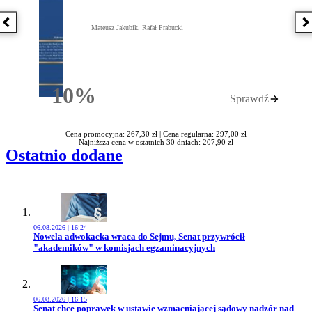
Poprzednia książka
N
Mateusz Jakubik, Rafał Prabucki
10%
Sprawdź
Rabatu
Cena promocyjna: 267,30 zł |
Cena regularna: 297,00 zł
Najniższa cena w ostatnich 30 dniach: 207,90 zł
Ostatnio dodane
06.08.2026 | 16:24
Przejdź do artykułu:
Nowela adwokacka wraca do Sejmu, Senat przywrócił
"akademików" w komisjach egzaminacyjnych
06.08.2026 | 16:15
Przejdź do artykułu:
Senat chce poprawek w ustawie wzmacniającej sądowy nadzór nad