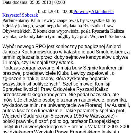
Data dodania: 05.05.2010 | 02:00
05.05.2010 | 02:00
Prawnicy
Aktualności
Krzysztof Sobczak
Parlamentarny Klub Lewicy zaapelował, by wszystkie kluby
zgłosiły jednego, wspólnego kandydata na Rzecznika Praw
Obywatelskich. Z kontekstu wypowiedzi posła Ryszarda Kalisza
wynika, że kandydatem tym mógłby być prof. Wojciech Sadurski.
Wybór nowego RPO jest konieczny po tragicznej śmierci
Janusza Kochanowskiego w katastrofie pod Smoleńskiem, a
termin zgłaszania przez kluby sejmowe kandydatów upływa
11 maja, czyli w najbliższy wtorek.
Podczas zorganizowanej 4 maja br. w Sejmie konferencji
prasowej przedstawiciele Klubu
Lewicy zapelowali, o
zgłoszenie "takiej osoby, która zyskałaby poparcie
wszystkich sił politycznych".
Szef sejmowej Komisji
Sprawiedliwości i Praw Człowieka Ryszard Kalisz
przedstawił takiego kandydata. Nie podał nazwiska, ale
mówił, że chodzi o osobę o uznanym autorytecie, prawnika,
wykładowcę m.in. na uniwersytecie we Florencji i w Australii,
autora książek o liberalizmie. Takie parametry spełnia
prof.
Wojciech Sadurski (ur. 5 czerwca 1950 w Warszawie) -
polski prawnik, filozof, politolog, profesor Europejskiego
Instytutu Uniwersyteckiego we Florencji. W latach 2003-2006
był dziekanem Wydziału Prawa Europejskiego Instytutu