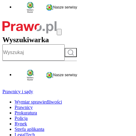
Nasze serwisy
Wyszukiwarka
Szukaj
Nasze serwisy
Prawnicy i sądy
Wymiar sprawiedliwości
Prawnicy
Prokuratura
Policja
Rynek
Strefa aplikanta
LegalTech