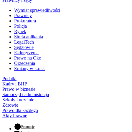
Prawnicy i sądy
Wymiar sprawiedliwości
Prawnicy
Prokuratura
Policja
Rynek
Strefa aplikanta
LegalTech
Sędziowie
E-doręczenia
Prawo na Oko
Orzeczenia
Zmiany w k.p.c.
Podatki
Kadry i BHP
Prawo w biznesie
Samorząd i administracja
Szkoły i uczelnie
Zdrowie
Prawo dla każdego
Akty Prawne
- otwiera się w nowej karcie
Promocje