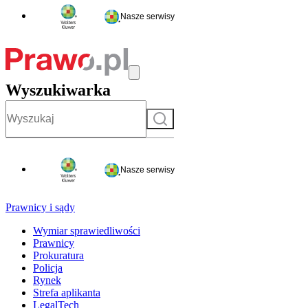
Nasze serwisy
Wyszukiwarka
Szukaj
Nasze serwisy
Prawnicy i sądy
Wymiar sprawiedliwości
Prawnicy
Prokuratura
Policja
Rynek
Strefa aplikanta
LegalTech