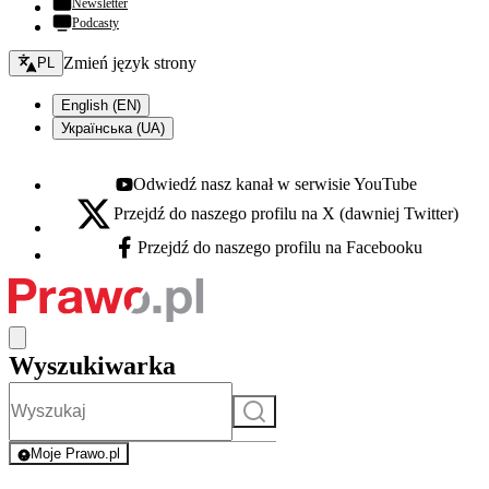
Newsletter
Podcasty
Zmień język - bieżący:
Zmień język strony
PL
English (EN)
Українська (UA)
Odwiedź nasz kanał w serwisie YouTube
Youtube - otwiera się w nowej karcie
Przejdź do naszego profilu na X (dawniej Twitter)
X - otwiera się w nowej karcie
Przejdź do naszego profilu na Facebooku
Facebook - otwiera się w nowej karcie
Wyszukiwarka
Szukaj
Moje Prawo.pl
- rejestracja i logowanie do serwisu