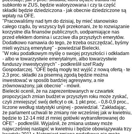
subkonto w ZUS, będzie waloryzowana i czy ta część
składki będzie dziedziczona - jak obecnie dziedziczone są
wpłaty na OFE.
"Pracowaliśmy nad tym do dzisiaj, by mieć stanowisko
całego rządu, by wszyscy byli przekonani, że to rozwiązanie
korzystne dla finansów publicznych, uodparniające nas
przed efektem domina i uczciwe dla przyszłych emerytów.
Dodatkowo namawia do tego, że trzeba oszczędzać, byśmy
mieli wyższą emeryturę" - powiedział Bielecki.
"W roku podatkowym myślę o swojej przyszłości i odkładam
- albo w towarzystwie emerytalnym, albo towarzystwie
funduszy inwestycyjnych" - podkreślił szef Rady
Gospodarczej. "OFE będą mogły też wyjść z nową ofertą - te
2,3 proc. składki za pisemną zgodą będzie można
inwestować w sposób bardziej agresywny, a nie
zrównoważony, jak obecnie" - mówił.
Bielecki ocenił, że na zaprezentowanych w czwartek
propozycjach zmian budżet w przyszłym roku może zyskać,
czyli zmniejszyć swój deficyt o ok. 1 pkt proc. - 0,8-0,9 proc.,
liczone według statystyki unijnej - powiedział. "Zakładając,
że parlament uchwali te zmiany nie wcześniej jak w kwietniu,
będzie to 12-14 mld zł mniej gotówki wytransferowanej do
OFE" - podkreślił. Wyjaśnił, że zmiana ustawy może
najwcześniej nastąpić w kwietniu i będzie obowiązywała trzy