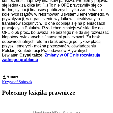
konieczność naprawy finansów państwa. Problemy pojawią
się jednak za kilka lat. (...) To nie OFE przyczyniły się do
trudnej sytuacji finansów publicznych, tylko zaniechania
kolejnych rządów w reformowaniu systemu emerytalnego, w
prywatyzacji, w ograniczeniu wydatków i nieaktywnych
transferów socjalnych. To one odbijają się na pieniądzach
pracujących Polaków. Rząd chce zmniejszyć składkę do
OFE o 66 proc., bo uważa, że bez tego nie da się rozwiązać
kłopotów związanych z finansami publicznymi. Za brak
odpowiedzialnych reform i brak odwagi polityków płacą
przyszli emeryci - można przeczytać w oświadczeniu
Polskiej Konfederacji Pracodawców Prywatnych
Lewiatan.
Czytaj także:
Zmiany w OFE nie rozwiązują
żadnego problemu
Autor:
Krzysztof Sobczak
Polecamy książki prawnicze
Przejdź do: Dyrektywa NIS2. Komentarz [PRZEDSPRZEDAŻ] ebook,
Dyrektywa NIS2. Komentarz