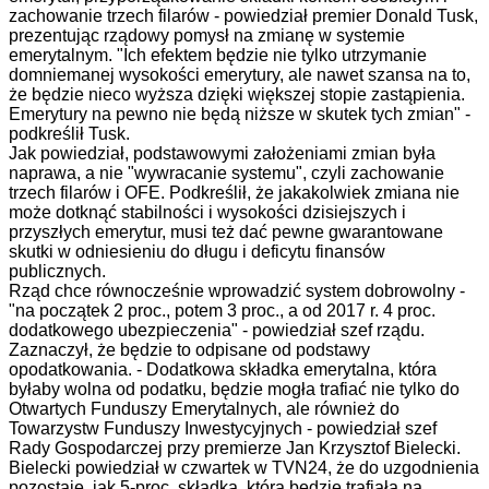
zachowanie trzech filarów - powiedział premier Donald Tusk,
prezentując rządowy pomysł na zmianę w systemie
emerytalnym. "Ich efektem będzie nie tylko utrzymanie
domniemanej wysokości emerytury, ale nawet szansa na to,
że będzie nieco wyższa dzięki większej stopie zastąpienia.
Emerytury na pewno nie będą niższe w skutek tych zmian" -
podkreślił Tusk.
Jak powiedział, podstawowymi założeniami zmian była
naprawa, a nie "wywracanie systemu", czyli zachowanie
trzech filarów i OFE. Podkreślił, że jakakolwiek zmiana nie
może dotknąć stabilności i wysokości dzisiejszych i
przyszłych emerytur, musi też dać pewne gwarantowane
skutki w odniesieniu do długu i deficytu finansów
publicznych.
Rząd chce równocześnie wprowadzić system dobrowolny -
"na początek 2 proc., potem 3 proc., a od 2017 r. 4 proc.
dodatkowego ubezpieczenia" - powiedział szef rządu.
Zaznaczył, że będzie to odpisane od podstawy
opodatkowania. - Dodatkowa składka emerytalna, która
byłaby wolna od podatku, będzie mogła trafiać nie tylko do
Otwartych Funduszy Emerytalnych, ale również do
Towarzystw Funduszy Inwestycyjnych - powiedział szef
Rady Gospodarczej przy premierze Jan Krzysztof Bielecki.
Bielecki powiedział w czwartek w TVN24, że do uzgodnienia
pozostaje, jak 5-proc. składka, która będzie trafiała na