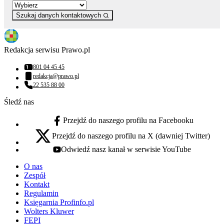
Szukaj danych kontaktowych
Redakcja serwisu Prawo.pl
801 04 45 45
Numer telefonu:
redakcja@prawo.pl
Adres email:
22 535 88 00
Numer telefonu:
Śledź nas
Przejdź do naszego profilu na Facebooku
facebook - otwiera się w nowej karcie
Przejdź do naszego profilu na X (dawniej Twitter)
x - otwiera się w nowej karcie
Odwiedź nasz kanał w serwisie YouTube
youtube - otwiera się w nowej karcie
O nas
Zespół
Kontakt
Regulamin
Księgarnia Profinfo.pl
Wolters Kluwer
FEPI