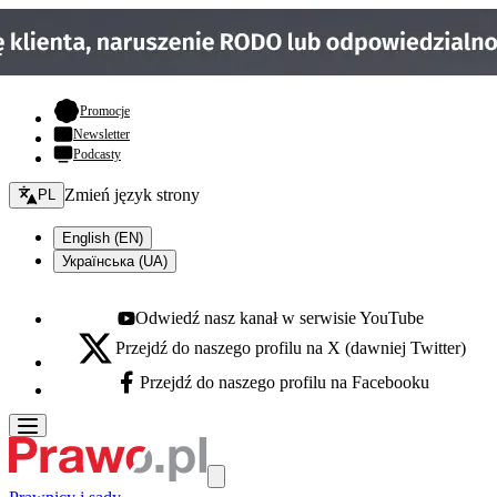
- otwiera się w nowej karcie
Promocje
Newsletter
Podcasty
Zmień język - bieżący:
Zmień język strony
PL
English (EN)
Українська (UA)
Odwiedź nasz kanał w serwisie YouTube
Youtube - otwiera się w nowej karcie
Przejdź do naszego profilu na X (dawniej Twitter)
X - otwiera się w nowej karcie
Przejdź do naszego profilu na Facebooku
Facebook - otwiera się w nowej karcie