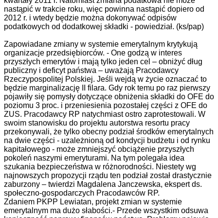
kwartały 2011 r. Natomiast zmiana podatkowa nie może
nastąpić w trakcie roku, więc powinna nastąpić dopiero od
2012 r. i wtedy będzie można dokonywać odpisów
podatkowych od dodatkowej składki - powiedział.
(ks/pap)
Zapowiadane zmiany w systemie emerytalnym krytykują
organizacje przedsiębiorców. - One godzą w interes
przyszłych emerytów i mają tylko jeden cel – obniżyć dług
publiczny i deficyt państwa – uważają Pracodawcy
Rzeczypospolitej Polskiej. Jeśli wejdą w życie oznaczać to
będzie marginalizację II filara. Gdy rok temu po raz pierwszy
pojawiły się pomysły dotyczące obniżenia składki do OFE do
poziomu 3 proc. i przeniesienia pozostałej części z OFE do
ZUS. Pracodawcy RP natychmiast ostro zaprotestowali. W
swoim stanowisku do projektu autorstwa resortu pracy
przekonywali, że tylko obecny podział środków emerytalnych
na dwie części - uzależnioną od kondycji budżetu i od rynku
kapitałowego - może zmniejszyć obciążenie przyszłych
pokoleń naszymi emeryturami. Na tym polegała idea
szukania bezpieczeństwa w różnorodności. Niestety wg
najnowszych propozycji rządu ten podział został drastycznie
zaburzony – twierdzi Magdalena Janczewska, ekspert ds.
społeczno-gospodarczych Pracodawców RP.
Zdaniem PKPP Lewiatan, projekt zmian w systemie
emerytalnym ma dużo słabości.- Przede wszystkim odsuwa