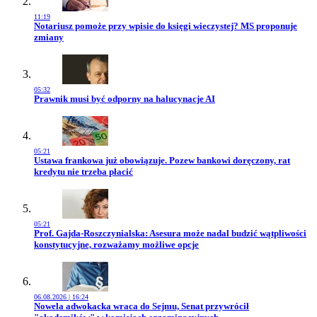
11:19
Przejdź do artykułu:
Notariusz pomoże przy wpisie do księgi wieczystej? MS proponuje
zmiany
05:32
Przejdź do artykułu:
Prawnik musi być odporny na halucynacje AI
05:21
Przejdź do artykułu:
Ustawa frankowa już obowiązuje. Pozew bankowi doręczony, rat
kredytu nie trzeba płacić
05:21
Przejdź do artykułu:
Prof. Gajda-Roszczynialska: Asesura może nadal budzić wątpliwości
konstytucyjne, rozważamy możliwe opcje
06.08.2026 | 16:24
Przejdź do artykułu:
Nowela adwokacka wraca do Sejmu, Senat przywrócił