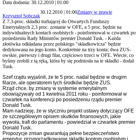
Data dodania: 30.12.2010 | 01:00
30.12.2010 | 01:00
Zmiany w prawie
Krzysztof Sobczak
Z 7,3-proc. składki trafiającej do Otwartych Funduszy
Emerytalnych 2,3 proc. zostanie w OFE, a 5 proc. będzie na
indywidualnych kontach osobistych - poinformował w czwartek po
posiedzeniu Rady Ministrów premier Donald Tusk. - Każda
złotówka odkładana przez polskiego "składkowicza" będzie
dedykowana na jego konto. Konkretnie na trzy konta; dwa ZUS-
owskie, pierwszy i drugi filar, częściowo trzeci w OFE. Wiecie, co
byśmy zrobili z tą ręką, która by się podniosła na te składki - dodał
Tusk.
Szef rządu wyjaśnił, że te 5 proc. nadal będzie w drugim
filarze, ale operatorem tych środków będzie ZUS.
Rząd chce, by zmiany w systemie emerytalnym
obowiązywały od 1 kwietnia 2011 roku - poinformował w
czwartek na konferencji po posiedzeniu rządu premier
Donald Tusk.
Mam nadzieję, że w styczniu projekt ustawy dotyczący OFE
ze szczegółowym opisem skutków finansowych, jakie
wywoła, trafi do parlamentu - powiedział w czwartek premier
Donald Tusk.
Propozycje zmian gwarantują pełne bezpieczeństwo
emerytur, przyporządkowanie składki kontom osobistym i