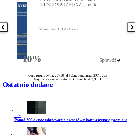
[PRZEDSPRZEDAŻ] ebook
Poprzednia książka
N
Mateusz Jakubik, Rafał Prabucki
10%
Sprawdź
Rabatu
Cena promocyjna: 267,30 zł |
Cena regularna: 297,00 zł
Najniższa cena w ostatnich 30 dniach: 207,90 zł
Ostatnio dodane
11:29
Przejdź do artykułu:
Ponad 200 aktów mianowania asesorów z kontrasygnatą premiera