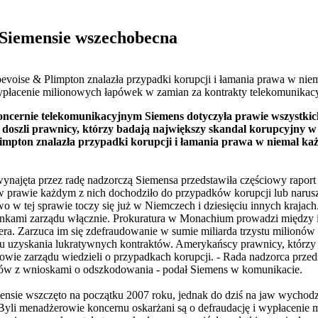
 Siemensie wszechobecna
voise & Plimpton znalazła przypadki korupcji i łamania prawa w nie
ypłacenie milionowych łapówek w zamian za kontrakty telekomunikacy
ncernie telekomunikacyjnym Siemens dotyczyła prawie wszystkich
 doszli prawnicy, którzy badają największy skandal korupcyjny w
impton znalazła przypadki korupcji i łamania prawa w niemal ka
ynajęta przez radę nadzorczą Siemensa przedstawiła częściowy raport
w prawie każdym z nich dochodziło do przypadków korupcji lub narusz
o w tej sprawie toczy się już w Niemczech i dziesięciu innych krajach
onkami zarządu włącznie. Prokuratura w Monachium prowadzi między
ra. Zarzuca im się zdefraudowanie w sumie miliarda trzystu milionów e
u uzyskania lukratywnych kontraktów. Amerykańscy prawnicy, którzy z
kowie zarządu wiedzieli o przypadkach korupcji. - Rada nadzorca przed
ów z wnioskami o odszkodowania - podał Siemens w komunikacie.
ensie wszczęto na początku 2007 roku, jednak do dziś na jaw wychod
. Byli menadżerowie koncernu oskarżani są o defraudację i wypłaceni