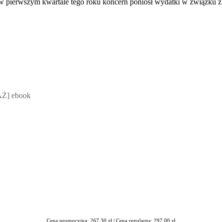
 w pierwszym kwartale tego roku koncern poniósł wydatki w związku 
 Mateusz Jakubik, Rafał Prabucki - otwiera się w nowym oknie
Ż] ebook
Cena promocyjna: 267,30 zł |
Cena regularna: 297,00 zł