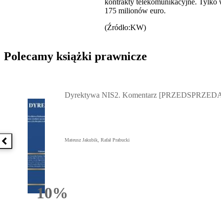
kontrakty telekomunikacyjne. Tylko
175 milionów euro.
(Źródło:KW)
Polecamy książki prawnicze
Przejdź do: Dyrektywa NIS2. Komentarz [PRZEDSPRZEDAŻ] ebook,
Dyrektywa NIS2. Komentarz [PRZEDSPRZEDA
Mateusz Jakubik, Rafał Prabucki
Poprzednia książka
10%
Rabatu