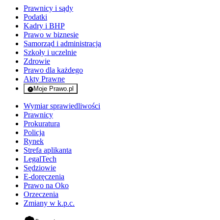
Prawnicy i sądy
Podatki
Kadry i BHP
Prawo w biznesie
Samorząd i administracja
Szkoły i uczelnie
Zdrowie
Prawo dla każdego
Akty Prawne
Moje Prawo.pl
- rejestracja i logowanie do serwisu
Wymiar sprawiedliwości
Prawnicy
Prokuratura
Policja
Rynek
Strefa aplikanta
LegalTech
Sędziowie
E-doręczenia
Prawo na Oko
Orzeczenia
Zmiany w k.p.c.