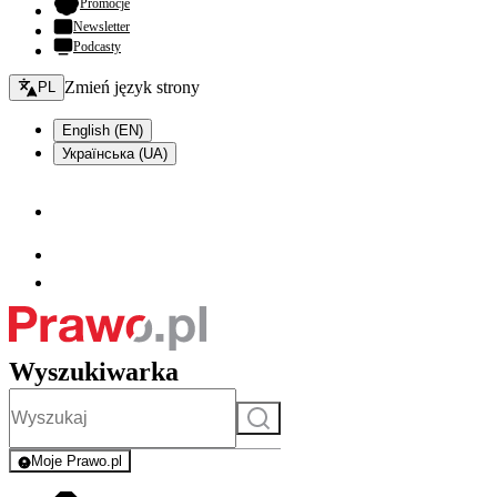
- otwiera się w nowej karcie
Promocje
Newsletter
Podcasty
Zmień język - bieżący:
Zmień język strony
PL
English (EN)
Українська (UA)
Wyszukiwarka
Szukaj
Moje Prawo.pl
- rejestracja i logowanie do serwisu