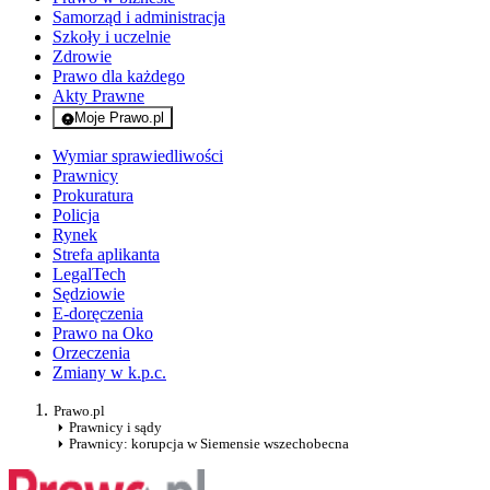
Samorząd i administracja
Szkoły i uczelnie
Zdrowie
Prawo dla każdego
Akty Prawne
Moje Prawo.pl
- rejestracja i logowanie do serwisu
Wymiar sprawiedliwości
Prawnicy
Prokuratura
Policja
Rynek
Strefa aplikanta
LegalTech
Sędziowie
E-doręczenia
Prawo na Oko
Orzeczenia
Zmiany w k.p.c.
Prawo.pl
Prawnicy i sądy
Prawnicy: korupcja w Siemensie wszechobecna