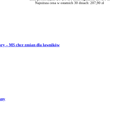
Najniższa cena w ostatnich 30 dniach: 207,90 zł
bory – MS chce zmian dla ławników
any