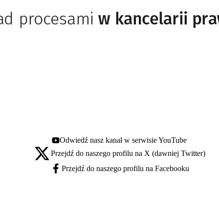
Odwiedź nasz kanał w serwisie YouTube
Youtube - otwiera się w nowej karcie
Przejdź do naszego profilu na X (dawniej Twitter)
X - otwiera się w nowej karcie
Przejdź do naszego profilu na Facebooku
Facebook - otwiera się w nowej karcie