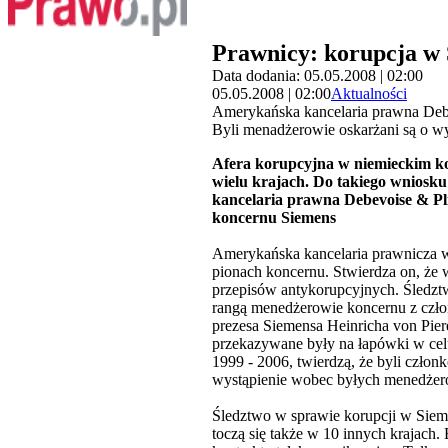
Prawnicy: korupcja w
Data dodania: 05.05.2008 | 02:00
05.05.2008 | 02:00
Aktualności
Amerykańska kancelaria prawna Debe
Byli menadżerowie oskarżani są o w
Afera korupcyjna w niemieckim ko
wielu krajach. Do takiego wniosku
kancelaria prawna Debevoise & Pl
koncernu Siemens
Amerykańska kancelaria prawnicza w
pionach koncernu. Stwierdza on, że 
przepisów antykorupcyjnych. Śledztw
rangą menedżerowie koncernu z czł
prezesa Siemensa Heinricha von Piere
przekazywane były na łapówki w cel
1999 - 2006, twierdzą, że byli człon
wystąpienie wobec byłych menedżer
Śledztwo w sprawie korupcji w Siem
toczą się także w 10 innych krajach