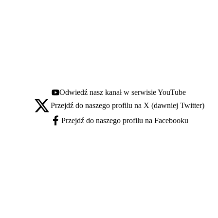
Odwiedź nasz kanał w serwisie YouTube
Youtube - otwiera się w nowej karcie
Przejdź do naszego profilu na X (dawniej Twitter)
X - otwiera się w nowej karcie
Przejdź do naszego profilu na Facebooku
Facebook - otwiera się w nowej karcie