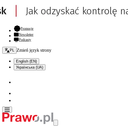
- otwiera się w nowej karcie
Promocje
Newsletter
Podcasty
Zmień język - bieżący:
Zmień język strony
PL
English (EN)
Українська (UA)