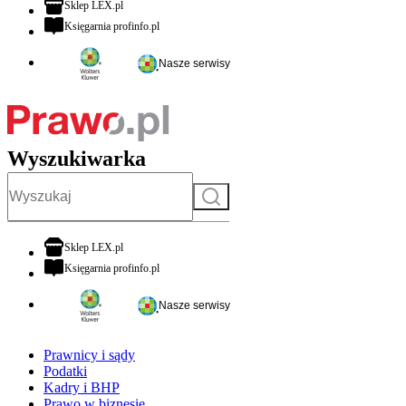
otwiera się w nowej karcie
Sklep LEX.pl
otwiera się w nowej karcie
Księgarnia profinfo.pl
Nasze serwisy
Wyszukiwarka
Szukaj
otwiera się w nowej karcie
Sklep LEX.pl
otwiera się w nowej karcie
Księgarnia profinfo.pl
Nasze serwisy
Prawnicy i sądy
Podatki
Kadry i BHP
Prawo w biznesie