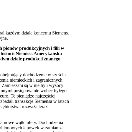
mal każdym dziale koncernu Siemens.
jne.
 pionów produkcyjnych i filii w
 historii Niemiec. Amerykańska
żdym dziale produkcji znanego
 obejmujący dochodzenie w sześciu
enia niemieckich i zagranicznych
. Zamieszani są w nie byli wysocy
 innymi postępowanie wobec byłego
uro. Te pieniądze najczęściej
badali transakcje Siemensa w latach
siębiorstwa rozważa teraz
zą nowe wątki afery. Dochodzenia
e milionowych łapówek w zamian za