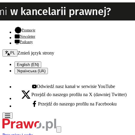
- otwiera się w nowej karcie
Promocje
Newsletter
Podcasty
Zmień język - bieżący:
Zmień język strony
PL
English (EN)
Українська (UA)
Odwiedź nasz kanał w serwisie YouTube
Youtube - otwiera się w nowej karcie
Przejdź do naszego profilu na X (dawniej Twitter)
X - otwiera się w nowej karcie
Przejdź do naszego profilu na Facebooku
Facebook - otwiera się w nowej karcie