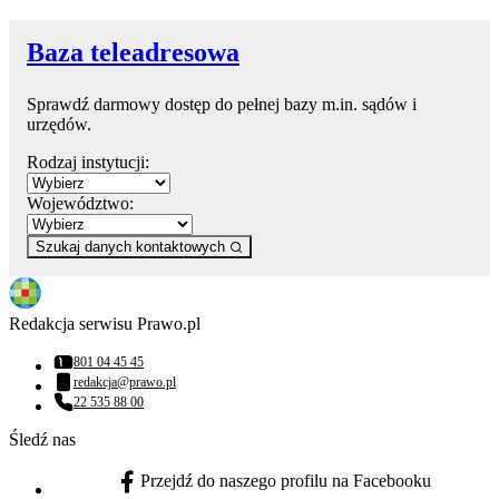
Baza teleadresowa
Sprawdź darmowy dostęp do pełnej bazy m.in. sądów i
urzędów.
Rodzaj instytucji:
Województwo:
Szukaj danych kontaktowych
Redakcja serwisu Prawo.pl
801 04 45 45
Numer telefonu:
redakcja@prawo.pl
Adres email:
22 535 88 00
Numer telefonu:
Śledź nas
Przejdź do naszego profilu na Facebooku
facebook - otwiera się w nowej karcie