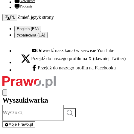
Newsletter
Podcasty
Zmień język - bieżący:
Zmień język strony
PL
English (EN)
Українська (UA)
Odwiedź nasz kanał w serwisie YouTube
Youtube - otwiera się w nowej karcie
Przejdź do naszego profilu na X (dawniej Twitter)
X - otwiera się w nowej karcie
Przejdź do naszego profilu na Facebooku
Facebook - otwiera się w nowej karcie
Wyszukiwarka
Szukaj
Moje Prawo.pl
- rejestracja i logowanie do serwisu