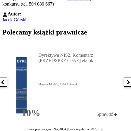
konkursu (tel. 504 080 667)
Autor:
Jacek Górski
Polecamy książki prawnicze
Przejdź do: Dyrektywa NIS2. Komentarz [PRZEDSPRZEDAŻ] ebook,
Dyrektywa NIS2. Komentarz
[PRZEDSPRZEDAŻ] ebook
Poprzednia książka
N
Mateusz Jakubik, Rafał Prabucki
10%
Sprawdź
Rabatu
Cena promocyjna: 267,30 zł |
Cena regularna: 297,00 zł