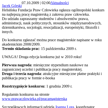
07.10.2009 | 02:00
Aktualności
Jacek Górski
Helsińska Fundacja Praw Człowieka ogłasza ogólnopolski konkurs
na najlepszą pracę magisterską z zakresu praw człowieka.
Do udziału zapraszamy studentów i absolwentów prawa,
administracji, nauk politycznych, stosunków międzynarodowych,
dziennikarstwa, socjologii, resocjalizacji, europeistyki, filozofii i
innych.
Do konkursu zgłaszać można prace magisterskie napisane w roku
akademickim 2008/2009.
Termin składania prac
: 15 października 2009 r.
UWAGA! Druga edycja konkursu już w 2010 roku!
Pierwsza nagroda
: miesięczne stypendium naukowe na
zagranicznej uczelni i publikacja pracy magisterskiej.
Druga i trzecia nagroda
: atrakcyjne miesięczne płatne praktyki i
publikacja pracy w formie e-booka
Rozstrzygnięcie konkursu
: 1 grudnia 2009 r.
Regulamin konkursu na stronie
www.prawaczlowieka.pl/pracamagisterska
Szczegółowych informacji udziela
Joanna Lora
, koordynator