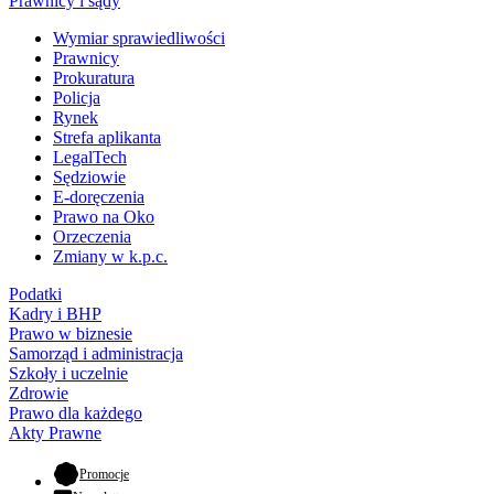
Prawnicy i sądy
Wymiar sprawiedliwości
Prawnicy
Prokuratura
Policja
Rynek
Strefa aplikanta
LegalTech
Sędziowie
E-doręczenia
Prawo na Oko
Orzeczenia
Zmiany w k.p.c.
Podatki
Kadry i BHP
Prawo w biznesie
Samorząd i administracja
Szkoły i uczelnie
Zdrowie
Prawo dla każdego
Akty Prawne
- otwiera się w nowej karcie
Promocje