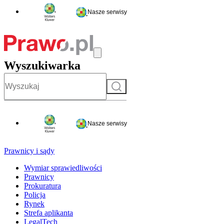
Nasze serwisy
Wyszukiwarka
Szukaj
Nasze serwisy
Prawnicy i sądy
Wymiar sprawiedliwości
Prawnicy
Prokuratura
Policja
Rynek
Strefa aplikanta
LegalTech