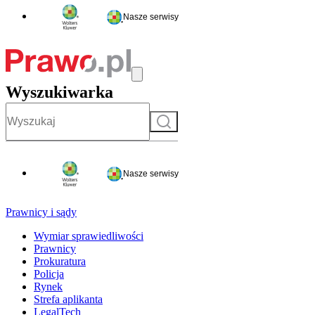
Nasze serwisy
Wyszukiwarka
Szukaj
Nasze serwisy
Prawnicy i sądy
Wymiar sprawiedliwości
Prawnicy
Prokuratura
Policja
Rynek
Strefa aplikanta
LegalTech