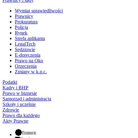
Prawnicy i sądy
Wymiar sprawiedliwości
Prawnicy
Prokuratura
Policja
Rynek
Strefa aplikanta
LegalTech
Sędziowie
E-doręczenia
Prawo na Oko
Orzeczenia
Zmiany w k.p.c.
Podatki
Kadry i BHP
Prawo w biznesie
Samorząd i administracja
Szkoły i uczelnie
Zdrowie
Prawo dla każdego
Akty Prawne
- otwiera się w nowej karcie
Promocje