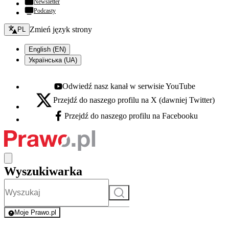
Newsletter
Podcasty
Zmień język - bieżący:
Zmień język strony
PL
English (EN)
Українська (UA)
Odwiedź nasz kanał w serwisie YouTube
Youtube - otwiera się w nowej karcie
Przejdź do naszego profilu na X (dawniej Twitter)
X - otwiera się w nowej karcie
Przejdź do naszego profilu na Facebooku
Facebook - otwiera się w nowej karcie
Wyszukiwarka
Szukaj
Moje Prawo.pl
- rejestracja i logowanie do serwisu