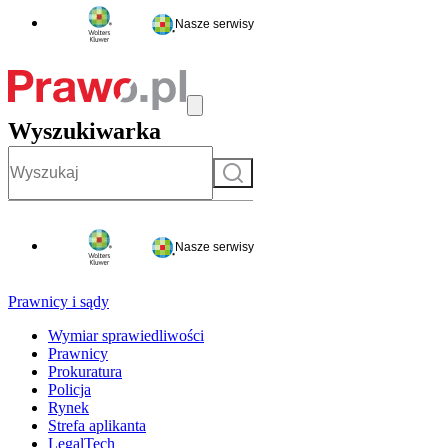
Nasze serwisy
Wyszukiwarka
Szukaj
Nasze serwisy
Prawnicy i sądy
Wymiar sprawiedliwości
Prawnicy
Prokuratura
Policja
Rynek
Strefa aplikanta
LegalTech