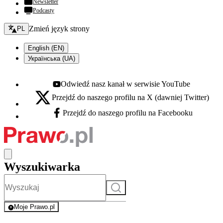
Newsletter
Podcasty
Zmień język - bieżący:
Zmień język strony
PL
English (EN)
Українська (UA)
Odwiedź nasz kanał w serwisie YouTube
Youtube - otwiera się w nowej karcie
Przejdź do naszego profilu na X (dawniej Twitter)
X - otwiera się w nowej karcie
Przejdź do naszego profilu na Facebooku
Facebook - otwiera się w nowej karcie
Wyszukiwarka
Szukaj
Moje Prawo.pl
- rejestracja i logowanie do serwisu