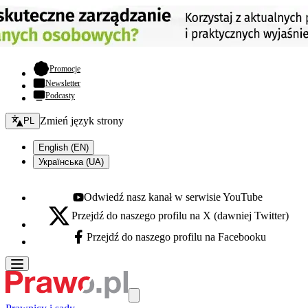
- otwiera się w nowej karcie
Promocje
Newsletter
Podcasty
Zmień język - bieżący:
Zmień język strony
PL
English (EN)
Українська (UA)
Odwiedź nasz kanał w serwisie YouTube
Youtube - otwiera się w nowej karcie
Przejdź do naszego profilu na X (dawniej Twitter)
X - otwiera się w nowej karcie
Przejdź do naszego profilu na Facebooku
Facebook - otwiera się w nowej karcie