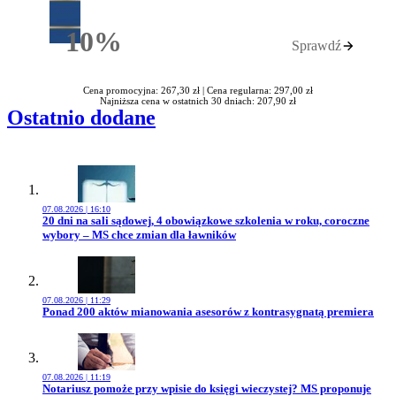
10%
Sprawdź
Rabatu
Cena promocyjna: 267,30 zł |
Cena regularna: 297,00 zł
Najniższa cena w ostatnich 30 dniach: 207,90 zł
Ostatnio dodane
07.08.2026 | 16:10
Przejdź do artykułu:
20 dni na sali sądowej, 4 obowiązkowe szkolenia w roku, coroczne
wybory – MS chce zmian dla ławników
07.08.2026 | 11:29
Przejdź do artykułu:
Ponad 200 aktów mianowania asesorów z kontrasygnatą premiera
07.08.2026 | 11:19
Przejdź do artykułu:
Notariusz pomoże przy wpisie do księgi wieczystej? MS proponuje