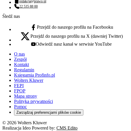
redakcja@prawo.pl
Adres email:
22 535 88 00
Numer telefonu:
Śledź nas
Przejdź do naszego profilu na Facebooku
facebook - otwiera się w nowej karcie
Przejdź do naszego profilu na X (dawniej Twitter)
x - otwiera się w nowej karcie
Odwiedź nasz kanał w serwisie YouTube
youtube - otwiera się w nowej karcie
O nas
Zespół
Kontakt
Regulamin
Księgarnia Profinfo.pl
Wolters Kluwer
FEPI
FPOP
Mapa strony
Polityka prywatności
Pomoc
Zarządzaj preferencjami plików cookie
© 2026 Wolters Kluwer
Realizacja Ideo Powered by:
CMS Edito