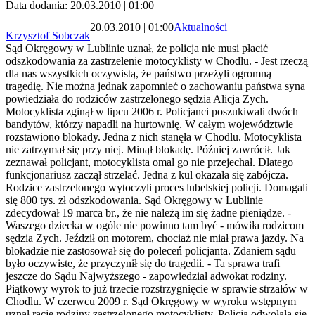
Data dodania: 20.03.2010 | 01:00
20.03.2010 | 01:00
Aktualności
Krzysztof Sobczak
Sąd Okręgowy w Lublinie uznał, że policja nie musi płacić
odszkodowania za zastrzelenie motocyklisty w Chodlu. - Jest rzeczą
dla nas wszystkich oczywistą, że państwo przeżyli ogromną
tragedię. Nie można jednak zapomnieć o zachowaniu państwa syna
powiedziała do rodziców zastrzelonego sędzia Alicja Zych.
Motocyklista zginął w lipcu 2006 r. Policjanci poszukiwali dwóch
bandytów, którzy napadli na hurtownię. W całym województwie
rozstawiono blokady. Jedna z nich stanęła w Chodlu. Motocyklista
nie zatrzymał się przy niej. Minął blokadę. Później zawrócił. Jak
zeznawał policjant, motocyklista omal go nie przejechał. Dlatego
funkcjonariusz zaczął strzelać. Jedna z kul okazała się zabójcza.
Rodzice zastrzelonego wytoczyli proces lubelskiej policji. Domagali
się 800 tys. zł odszkodowania. Sąd Okręgowy w Lublinie
zdecydował 19 marca br., że nie należą im się żadne pieniądze. -
Waszego dziecka w ogóle nie powinno tam być - mówiła rodzicom
sędzia Zych. Jeździł on motorem, chociaż nie miał prawa jazdy. Na
blokadzie nie zastosował się do poleceń policjanta. Zdaniem sądu
było oczywiste, że przyczynił się do tragedii. - Ta sprawa trafi
jeszcze do Sądu Najwyższego - zapowiedział adwokat rodziny.
Piątkowy wyrok to już trzecie rozstrzygnięcie w sprawie strzałów w
Chodlu. W czerwcu 2009 r. Sąd Okręgowy w wyroku wstępnym
uznał racje rodziny zastrzelonego motocyklisty. Policja odwołała się