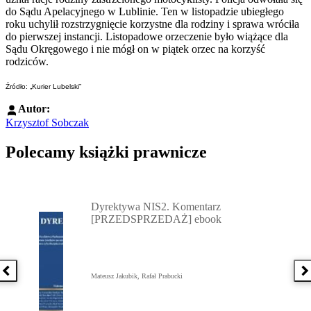
do Sądu Apelacyjnego w Lublinie. Ten w listopadzie ubiegłego
roku uchylił rozstrzygnięcie korzystne dla rodziny i sprawa wróciła
do pierwszej instancji. Listopadowe orzeczenie było wiążące dla
Sądu Okręgowego i nie mógł on w piątek orzec na korzyść
rodziców.
Źródło: „Kurier Lubelski”
Autor:
Krzysztof Sobczak
Polecamy książki prawnicze
Przejdź do: Dyrektywa NIS2. Komentarz [PRZEDSPRZEDAŻ] ebook,
Dyrektywa NIS2. Komentarz
[PRZEDSPRZEDAŻ] ebook
Poprzednia książka
N
Mateusz Jakubik, Rafał Prabucki