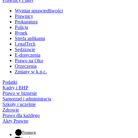
Prawnicy i sądy
Wymiar sprawiedliwości
Prawnicy
Prokuratura
Policja
Rynek
Strefa aplikanta
LegalTech
Sędziowie
E-doręczenia
Prawo na Oko
Orzeczenia
Zmiany w k.p.c.
Podatki
Kadry i BHP
Prawo w biznesie
Samorząd i administracja
Szkoły i uczelnie
Zdrowie
Prawo dla każdego
Akty Prawne
- otwiera się w nowej karcie
Promocje