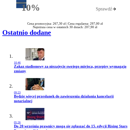
10%
Sprawdź
Rabatu
Cena promocyjna: 267,30 zł |
Cena regularna: 297,00 zł
Najniższa cena w ostatnich 30 dniach: 207,90 zł
Ostatnio dodane
10:46
Przejdź do artykułu:
Zakaz stadionowy za niezajęcie swojego miejsca, przepisy wymagają
zmiany
09:23
Przejdź do artykułu:
Będzie więcej przesłanek do zawieszenia działania kancelarii
notarialnej
05:26
Przejdź do artykułu:
Do 20 września prawnicy mogą się zgłaszać do 15. edycji Rising Stars