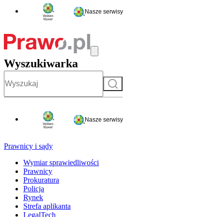
Nasze serwisy
Wyszukiwarka
Szukaj
Nasze serwisy
Prawnicy i sądy
Wymiar sprawiedliwości
Prawnicy
Prokuratura
Policja
Rynek
Strefa aplikanta
LegalTech