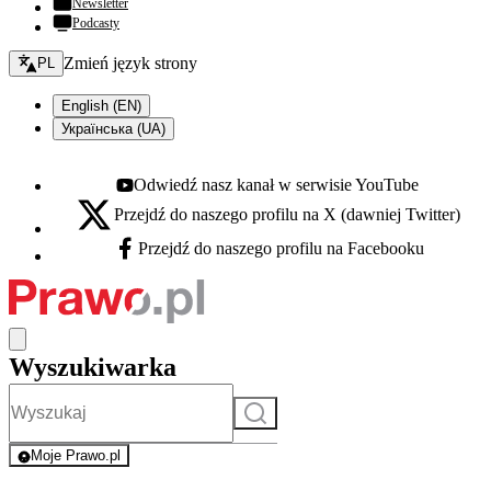
Newsletter
Podcasty
Zmień język - bieżący:
Zmień język strony
PL
English (EN)
Українська (UA)
Odwiedź nasz kanał w serwisie YouTube
Youtube - otwiera się w nowej karcie
Przejdź do naszego profilu na X (dawniej Twitter)
X - otwiera się w nowej karcie
Przejdź do naszego profilu na Facebooku
Facebook - otwiera się w nowej karcie
Wyszukiwarka
Szukaj
Moje Prawo.pl
- rejestracja i logowanie do serwisu