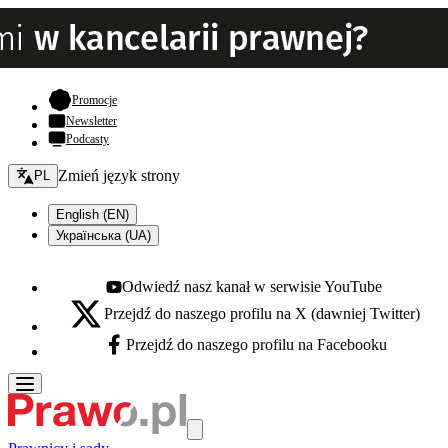
- otwiera się w nowej karcie
Promocje
Newsletter
Podcasty
Zmień język - bieżący:
Zmień język strony
PL
English (EN)
Українська (UA)
Odwiedź nasz kanał w serwisie YouTube
Youtube - otwiera się w nowej karcie
Przejdź do naszego profilu na X (dawniej Twitter)
X - otwiera się w nowej karcie
Przejdź do naszego profilu na Facebooku
Facebook - otwiera się w nowej karcie