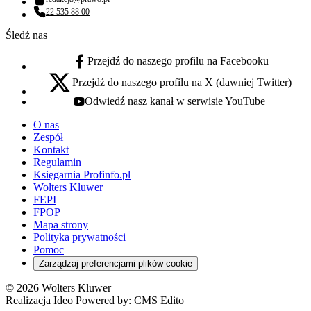
Adres email:
22 535 88 00
Numer telefonu:
Śledź nas
Przejdź do naszego profilu na Facebooku
facebook - otwiera się w nowej karcie
Przejdź do naszego profilu na X (dawniej Twitter)
x - otwiera się w nowej karcie
Odwiedź nasz kanał w serwisie YouTube
youtube - otwiera się w nowej karcie
O nas
Zespół
Kontakt
Regulamin
Księgarnia Profinfo.pl
Wolters Kluwer
FEPI
FPOP
Mapa strony
Polityka prywatności
Pomoc
Zarządzaj preferencjami plików cookie
© 2026 Wolters Kluwer
Realizacja Ideo Powered by:
CMS Edito