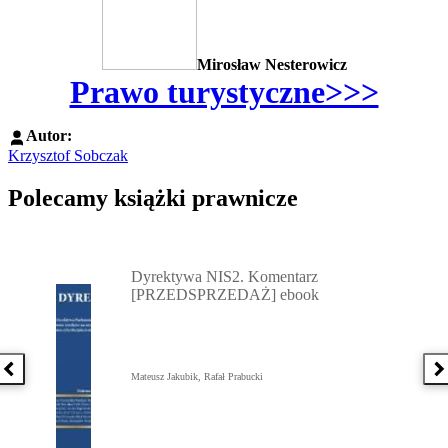
Mirosław Nesterowicz
Prawo turystyczne>>>
Autor:
Krzysztof Sobczak
Polecamy książki prawnicze
Przejdź do: Dyrektywa NIS2. Komentarz [PRZEDSPRZEDAŻ] ebook,
Dyrektywa NIS2. Komentarz
[PRZEDSPRZEDAŻ] ebook
Poprzednia książka
N
Mateusz Jakubik, Rafał Prabucki