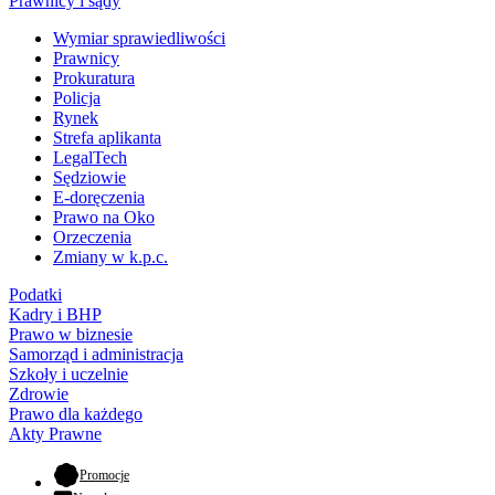
Prawnicy i sądy
Wymiar sprawiedliwości
Prawnicy
Prokuratura
Policja
Rynek
Strefa aplikanta
LegalTech
Sędziowie
E-doręczenia
Prawo na Oko
Orzeczenia
Zmiany w k.p.c.
Podatki
Kadry i BHP
Prawo w biznesie
Samorząd i administracja
Szkoły i uczelnie
Zdrowie
Prawo dla każdego
Akty Prawne
- otwiera się w nowej karcie
Promocje