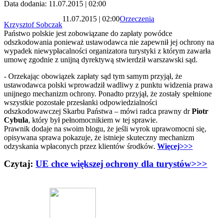
Data dodania: 11.07.2015 | 02:00
11.07.2015 | 02:00
Orzeczenia
Krzysztof Sobczak
Państwo polskie jest zobowiązane do zapłaty powódce
odszkodowania ponieważ ustawodawca nie zapewnił jej ochrony na
wypadek niewypłacalności organizatora turystyki z którym zawarła
umowę zgodnie z unijną dyrektywą stwierdził warszawski sąd.
- Orzekając obowiązek zapłaty sąd tym samym przyjął, że
ustawodawca polski wprowadził wadliwy z punktu widzenia prawa
unijnego mechanizm ochrony. Ponadto przyjął, że zostały spełnione
wszystkie pozostałe przesłanki odpowiedzialności
odszkodowawczej Skarbu Państwa – mówi radca prawny dr
Piotr
Cybula
, który był pełnomocnikiem w tej sprawie.
Prawnik dodaje na swoim blogu, że jeśli wyrok uprawomocni się,
opisywana sprawa pokazuje, że istnieje skuteczny mechanizm
odzyskania wpłaconych przez klientów środków.
Więcej>>>
Czytaj:
UE chce większej ochrony dla turystów>>>