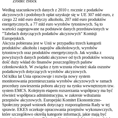
Źródło: iStock
Według szacunkowych danych z 2010 r. rocznie z podatków
akcyzowych i podobnych opłat uzyskuje się w UE 307 mld euro, z
czego 22 mld euro dotyczy alkoholu, 207 mld euro produktów
energetycznych, a 77 mld euro wyrobów tytoniowych. Są to
wartości zagregowane na podstawie danych przedstawionych w
"Tabelach dotyczących podatków akcyzowych" Komisji
Europejskich.
Akcyza pobierana jest w Unii w przypadku trzech kategorii
produktów: alkoholu i napojów alkoholowych, wyrobów
tytoniowych oraz produktów energetycznych. Jak wynika z
powyższych danych podatki akcyzowe od tych produktów wnoszą
dość duży wkład do finansów poszczególnych państw
członkowskich. W związku z tym wzrasta również skala oszustw
podatkowych dotyczących wyrobów akcyzowych.
Od kilku lat Unia opracowuje i rozwija nowy system
monitorowania przemieszczania wyrobów akcyzowych w ramach
procedury zawieszenia poboru akcyzy na rynku wewnętrznym tzw.
system EMCS. Kolejnym etapem rozszerzania współpracy ma być
również współpraca administracyjna, w zakresie wdrażania
przepisów akcyzowych. Europejski Komitet Ekonomiczno-
Społeczny poparł wniosek dotyczący rozporządzenia Rady w tej
sprawie. EKES oczekuje opracowania przepisów wykonawczych,
które szczegółowo określą kategorie informacji, jakie mają być