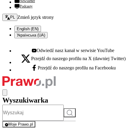
Newsletter
Podcasty
Zmień język - bieżący:
Zmień język strony
PL
English (EN)
Українська (UA)
Odwiedź nasz kanał w serwisie YouTube
Youtube - otwiera się w nowej karcie
Przejdź do naszego profilu na X (dawniej Twitter)
X - otwiera się w nowej karcie
Przejdź do naszego profilu na Facebooku
Facebook - otwiera się w nowej karcie
Wyszukiwarka
Szukaj
Moje Prawo.pl
- rejestracja i logowanie do serwisu