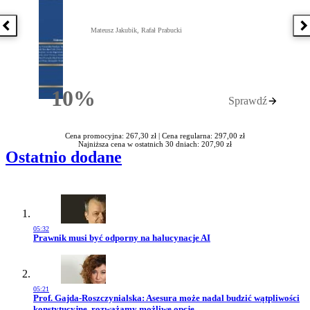
Poprzednia książka
N
Mateusz Jakubik, Rafał Prabucki
10%
Sprawdź
Rabatu
Cena promocyjna: 267,30 zł |
Cena regularna: 297,00 zł
Najniższa cena w ostatnich 30 dniach: 207,90 zł
Ostatnio dodane
05:32
Przejdź do artykułu:
Prawnik musi być odporny na halucynacje AI
05:21
Przejdź do artykułu:
Prof. Gajda-Roszczynialska: Asesura może nadal budzić wątpliwości
konstytucyjne, rozważamy możliwe opcje