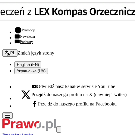
- otwiera się w nowej karcie
Promocje
Newsletter
Podcasty
Zmień język - bieżący:
Zmień język strony
PL
English (EN)
Українська (UA)
Odwiedź nasz kanał w serwisie YouTube
Youtube - otwiera się w nowej karcie
Przejdź do naszego profilu na X (dawniej Twitter)
X - otwiera się w nowej karcie
Przejdź do naszego profilu na Facebooku
Facebook - otwiera się w nowej karcie