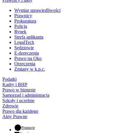
Prawnicy i sądy
Wymiar sprawiedliwości
Prawnicy
Prokuratura
Policja
Rynek
Strefa aplikanta
LegalTech
Sędziowie
E-doręczenia
Prawo na Oko
Orzeczenia
Zmiany w k.p.c.
Podatki
Kadry i BHP
Prawo w biznesie
Samorząd i administracja
Szkoły i uczelnie
Zdrowie
Prawo dla każdego
Akty Prawne
- otwiera się w nowej karcie
Promocje