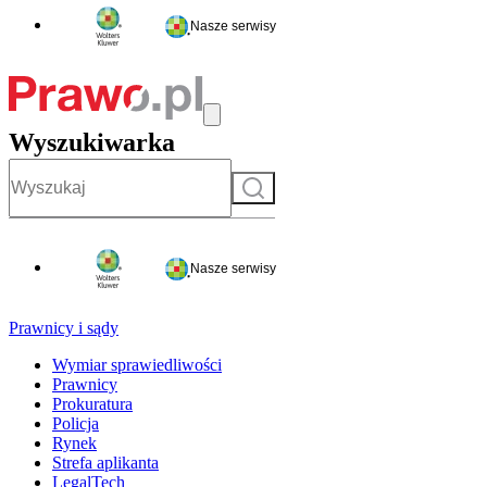
Nasze serwisy
Wyszukiwarka
Szukaj
Nasze serwisy
Prawnicy i sądy
Wymiar sprawiedliwości
Prawnicy
Prokuratura
Policja
Rynek
Strefa aplikanta
LegalTech