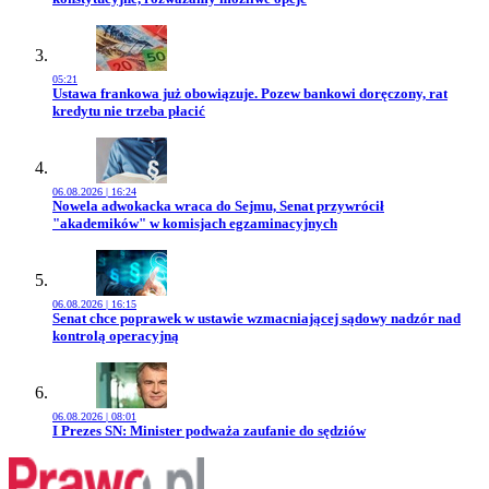
05:21
Przejdź do artykułu:
Ustawa frankowa już obowiązuje. Pozew bankowi doręczony, rat
kredytu nie trzeba płacić
06.08.2026 | 16:24
Przejdź do artykułu:
Nowela adwokacka wraca do Sejmu, Senat przywrócił
"akademików" w komisjach egzaminacyjnych
06.08.2026 | 16:15
Przejdź do artykułu:
Senat chce poprawek w ustawie wzmacniającej sądowy nadzór nad
kontrolą operacyjną
06.08.2026 | 08:01
Przejdź do artykułu:
I Prezes SN: Minister podważa zaufanie do sędziów