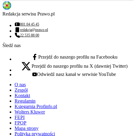
Redakcja serwisu Prawo.pl
801 04 45 45
Numer telefonu:
redakcja@prawo.pl
Adres email:
22 535 88 00
Numer telefonu:
Śledź nas
Przejdź do naszego profilu na Facebooku
facebook - otwiera się w nowej karcie
Przejdź do naszego profilu na X (dawniej Twitter)
x - otwiera się w nowej karcie
Odwiedź nasz kanał w serwisie YouTube
youtube - otwiera się w nowej karcie
O nas
Zespół
Kontakt
Regulamin
Księgarnia Profinfo.pl
Wolters Kluwer
FEPI
FPOP
Mapa strony
Polityka prywatności