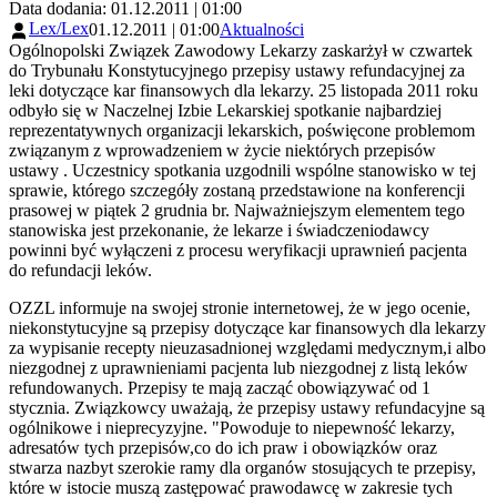
Data dodania: 01.12.2011 | 01:00
Lex/Lex
01.12.2011 | 01:00
Aktualności
Ogólnopolski Związek Zawodowy Lekarzy zaskarżył w czwartek
do Trybunału Konstytucyjnego przepisy ustawy refundacyjnej za
leki dotyczące kar finansowych dla lekarzy. 25 listopada 2011 roku
odbyło się w Naczelnej Izbie Lekarskiej spotkanie najbardziej
reprezentatywnych organizacji lekarskich, poświęcone problemom
związanym z wprowadzeniem w życie niektórych przepisów
ustawy . Uczestnicy spotkania uzgodnili wspólne stanowisko w tej
sprawie, którego szczegóły zostaną przedstawione na konferencji
prasowej w piątek 2 grudnia br. Najważniejszym elementem tego
stanowiska jest przekonanie, że lekarze i świadczeniodawcy
powinni być wyłączeni z procesu weryfikacji uprawnień pacjenta
do refundacji leków.
OZZL informuje na swojej stronie internetowej, że w jego ocenie,
niekonstytucyjne są przepisy dotyczące kar finansowych dla lekarzy
za wypisanie recepty nieuzasadnionej względami medycznym,i albo
niezgodnej z uprawnieniami pacjenta lub niezgodnej z listą leków
refundowanych. Przepisy te mają zacząć obowiązywać od 1
stycznia. Związkowcy uważają, że przepisy ustawy refundacyjne są
ogólnikowe i nieprecyzyjne. "Powoduje to niepewność lekarzy,
adresatów tych przepisów,co do ich praw i obowiązków oraz
stwarza nazbyt szerokie ramy dla organów stosujących te przepisy,
które w istocie muszą zastępować prawodawcę w zakresie tych