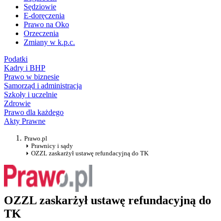
Sędziowie
E-doręczenia
Prawo na Oko
Orzeczenia
Zmiany w k.p.c.
Podatki
Kadry i BHP
Prawo w biznesie
Samorząd i administracja
Szkoły i uczelnie
Zdrowie
Prawo dla każdego
Akty Prawne
Prawo.pl
Prawnicy i sądy
OZZL zaskarżył ustawę refundacyjną do TK
OZZL zaskarżył ustawę refundacyjną do
TK