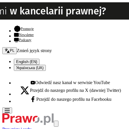
- otwiera się w nowej karcie
Promocje
Newsletter
Podcasty
Zmień język - bieżący:
Zmień język strony
PL
English (EN)
Українська (UA)
Odwiedź nasz kanał w serwisie YouTube
Youtube - otwiera się w nowej karcie
Przejdź do naszego profilu na X (dawniej Twitter)
X - otwiera się w nowej karcie
Przejdź do naszego profilu na Facebooku
Facebook - otwiera się w nowej karcie