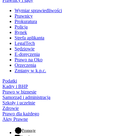
Prawnicy i sądy
Wymiar sprawiedliwości
Prawnicy
Prokuratura
Policja
Rynek
Strefa aplikanta
LegalTech
Sędziowie
E-doręczenia
Prawo na Oko
Orzeczenia
Zmiany w k.p.c.
Podatki
Kadry i BHP
Prawo w biznesie
Samorząd i administracja
Szkoły i uczelnie
Zdrowie
Prawo dla każdego
Akty Prawne
- otwiera się w nowej karcie
Promocje