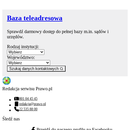
Baza teleadresowa
Sprawdź darmowy dostęp do pełnej bazy m.in. sądów i
urzędów.
Rodzaj instytucji:
Województwo:
Szukaj danych kontaktowych
Redakcja serwisu Prawo.pl
801 04 45 45
Numer telefonu:
redakcja@prawo.pl
Adres email:
22 535 88 00
Numer telefonu:
Śledź nas
Przejdź do naszego profilu na Facebooku