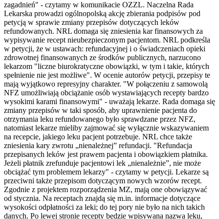
zagadnień" - czytamy w komunikacie OZZL. Naczelna Rada
Lekarska prowadzi ogólnopolską akcję zbierania podpisów pod
petycją w sprawie zmiany przepisów dotyczących leków
refundowanych. NRL domaga się zniesienia kar finansowych za
wypisywanie recept nieubezpieczonym pacjentom. NRL podkreśla
w petycji, że w ustawach: refundacyjnej i o świadczeniach opieki
zdrowotnej finansowanych ze środków publicznych, narzucono
lekarzom "liczne biurokratyczne obowiązki, w tym i takie, których
spełnienie nie jest możliwe". W ocenie autorów petycji, przepisy te
mają wyjątkowo represyjny charakter. "W połączeniu z samowolą
NFZ umożliwiają obciążanie osób wystawiających recepty bardzo
wysokimi karami finansowymi" - uważają lekarze. Rada domaga się
zmiany przepisów w taki sposób, aby uprawnienie pacjenta do
otrzymania leku refundowanego było sprawdzane przez NFZ,
natomiast lekarze mieliby zajmować się wyłącznie wskazywaniem
na recepcie, jakiego leku pacjent potrzebuje. NRL chce także
zniesienia kary zwrotu „nienależnej” refundacji. "Refundacja
przepisanych leków jest prawem pacjenta i obowiązkiem płatnika.
Jeżeli płatnik zrefunduje pacjentowi lek „nienależnie”, nie może
obciążać tym problemem lekarzy" - czytamy w petycji. Lekarze są
przeciwni także przepisom dotyczącym nowych wzorów recept.
Zgodnie z projektem rozporządzenia MZ, mają one obowiązywać
od stycznia. Na receptach znajdą się m.in. informacje dotyczące
wysokości odpłatności za leki; do tej pory nie było na nich takich
danych. Po lewej stronie recepty będzie wpisywana nazwa leku,