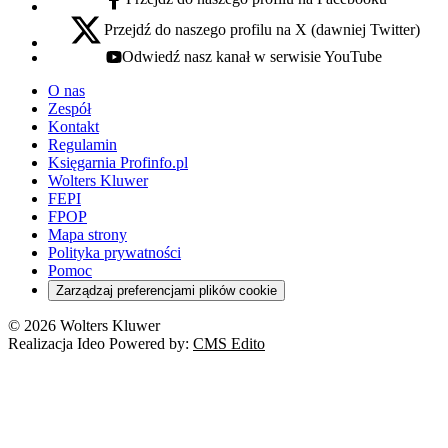
facebook - otwiera się w nowej karcie
Przejdź do naszego profilu na X (dawniej Twitter)
x - otwiera się w nowej karcie
Odwiedź nasz kanał w serwisie YouTube
youtube - otwiera się w nowej karcie
O nas
Zespół
Kontakt
Regulamin
Księgarnia Profinfo.pl
Wolters Kluwer
FEPI
FPOP
Mapa strony
Polityka prywatności
Pomoc
Zarządzaj preferencjami plików cookie
© 2026 Wolters Kluwer
Realizacja Ideo Powered by:
CMS Edito