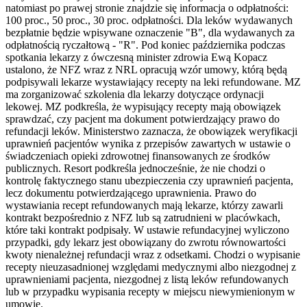
natomiast po prawej stronie znajdzie się informacja o odpłatności:
100 proc., 50 proc., 30 proc. odpłatności. Dla leków wydawanych
bezpłatnie będzie wpisywane oznaczenie "B", dla wydawanych za
odpłatnością ryczałtową - "R". Pod koniec października podczas
spotkania lekarzy z ówczesną minister zdrowia Ewą Kopacz
ustalono, że NFZ wraz z NRL opracują wzór umowy, którą będą
podpisywali lekarze wystawiający recepty na leki refundowane. MZ
ma zorganizować szkolenia dla lekarzy dotyczące ordynacji
lekowej. MZ podkreśla, że wypisujący recepty mają obowiązek
sprawdzać, czy pacjent ma dokument potwierdzający prawo do
refundacji leków. Ministerstwo zaznacza, że obowiązek weryfikacji
uprawnień pacjentów wynika z przepisów zawartych w ustawie o
świadczeniach opieki zdrowotnej finansowanych ze środków
publicznych. Resort podkreśla jednocześnie, że nie chodzi o
kontrolę faktycznego stanu ubezpieczenia czy uprawnień pacjenta,
lecz dokumentu potwierdzającego uprawnienia. Prawo do
wystawiania recept refundowanych mają lekarze, którzy zawarli
kontrakt bezpośrednio z NFZ lub są zatrudnieni w placówkach,
które taki kontrakt podpisały. W ustawie refundacyjnej wyliczono
przypadki, gdy lekarz jest obowiązany do zwrotu równowartości
kwoty nienależnej refundacji wraz z odsetkami. Chodzi o wypisanie
recepty nieuzasadnionej względami medycznymi albo niezgodnej z
uprawnieniami pacjenta, niezgodnej z listą leków refundowanych
lub w przypadku wypisania recepty w miejscu niewymienionym w
umowie.