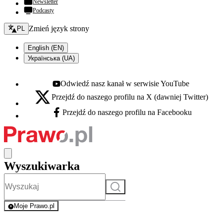
Newsletter
Podcasty
Zmień język - bieżący:
Zmień język strony
PL
English (EN)
Українська (UA)
Odwiedź nasz kanał w serwisie YouTube
Youtube - otwiera się w nowej karcie
Przejdź do naszego profilu na X (dawniej Twitter)
X - otwiera się w nowej karcie
Przejdź do naszego profilu na Facebooku
Facebook - otwiera się w nowej karcie
Wyszukiwarka
Szukaj
Moje Prawo.pl
- rejestracja i logowanie do serwisu