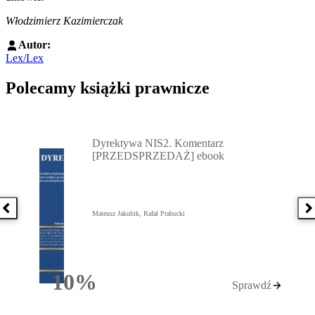
Włodzimierz Kazimierczak
Autor:
Lex/Lex
Polecamy książki prawnicze
Przejdź do: Dyrektywa NIS2. Komentarz [PRZEDSPRZEDAŻ] ebook,
Dyrektywa NIS2. Komentarz
[PRZEDSPRZEDAŻ] ebook
Poprzednia książka
N
Mateusz Jakubik, Rafał Prabucki
10%
Sprawdź
Rabatu