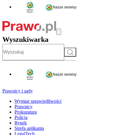
Nasze serwisy
Wyszukiwarka
Szukaj
Nasze serwisy
Prawnicy i sądy
Wymiar sprawiedliwości
Prawnicy
Prokuratura
Policja
Rynek
Strefa aplikanta
LegalTech