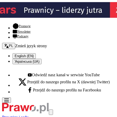
- otwiera się w nowej karcie
Promocje
Newsletter
Podcasty
Zmień język - bieżący:
Zmień język strony
PL
English (EN)
Українська (UA)
Odwiedź nasz kanał w serwisie YouTube
Youtube - otwiera się w nowej karcie
Przejdź do naszego profilu na X (dawniej Twitter)
X - otwiera się w nowej karcie
Przejdź do naszego profilu na Facebooku
Facebook - otwiera się w nowej karcie