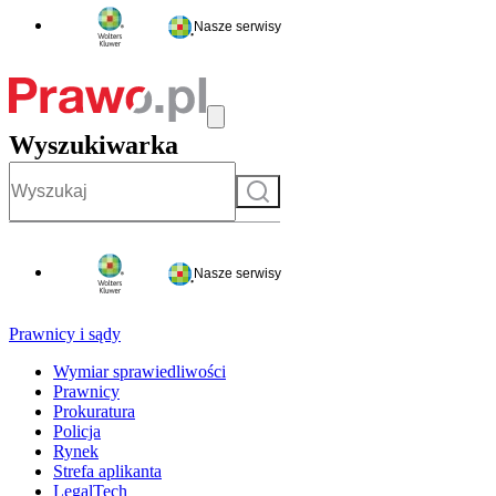
Nasze serwisy
Wyszukiwarka
Szukaj
Nasze serwisy
Prawnicy i sądy
Wymiar sprawiedliwości
Prawnicy
Prokuratura
Policja
Rynek
Strefa aplikanta
LegalTech