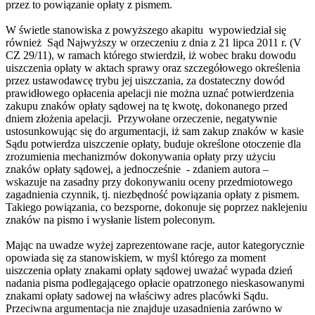
przez to powiązanie opłaty z pismem.
W świetle stanowiska z powyższego akapitu wypowiedział się
również Sąd Najwyższy w orzeczeniu z dnia z 21 lipca 2011 r. (V
CZ 29/11), w ramach którego stwierdził, iż wobec braku dowodu
uiszczenia opłaty w aktach sprawy oraz szczegółowego określenia
przez ustawodawcę trybu jej uiszczania, za dostateczny dowód
prawidłowego opłacenia apelacji nie można uznać potwierdzenia
zakupu znaków opłaty sądowej na tę kwotę, dokonanego przed
dniem złożenia apelacji. Przywołane orzeczenie, negatywnie
ustosunkowując się do argumentacji, iż sam zakup znaków w kasie
Sądu potwierdza uiszczenie opłaty, buduje określone otoczenie dla
zrozumienia mechanizmów dokonywania opłaty przy użyciu
znaków opłaty sądowej, a jednocześnie - zdaniem autora –
wskazuje na zasadny przy dokonywaniu oceny przedmiotowego
zagadnienia czynnik, tj. niezbędność powiązania opłaty z pismem.
Takiego powiązania, co bezsporne, dokonuje się poprzez naklejeniu
znaków na pismo i wysłanie listem poleconym.
Mając na uwadze wyżej zaprezentowane racje, autor kategorycznie
opowiada się za stanowiskiem, w myśl którego za moment
uiszczenia opłaty znakami opłaty sądowej uważać wypada dzień
nadania pisma podlegającego opłacie opatrzonego nieskasowanymi
znakami opłaty sadowej na właściwy adres placówki Sądu.
Przeciwna argumentacja nie znajduje uzasadnienia zarówno w