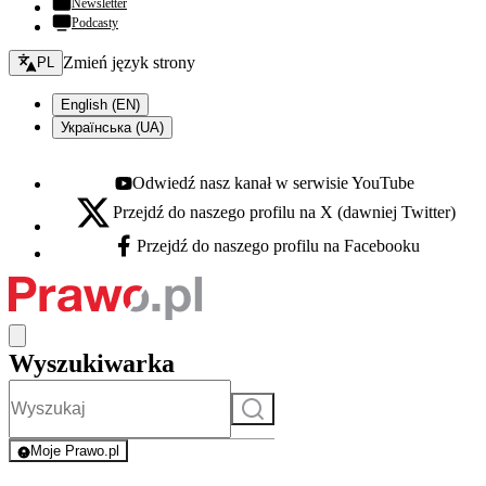
Newsletter
Podcasty
Zmień język - bieżący:
Zmień język strony
PL
English (EN)
Українська (UA)
Odwiedź nasz kanał w serwisie YouTube
Youtube - otwiera się w nowej karcie
Przejdź do naszego profilu na X (dawniej Twitter)
X - otwiera się w nowej karcie
Przejdź do naszego profilu na Facebooku
Facebook - otwiera się w nowej karcie
Wyszukiwarka
Szukaj
Moje Prawo.pl
- rejestracja i logowanie do serwisu