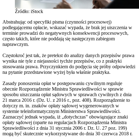
Źródło: iStock
Abstrahując od specyfiki pisma (czynności procesowej)
podlegającemu opłacie, wskazać wypada, że brak jej uiszczenia w
terminie prowadzi do negatywnych konsekwencji procesowych,
często takich, które nie poddają się następczym zabiegom
naprawczym.
Częstokroć jest tak, że pretekst do analizy danych przepisów prawa
wynika nie tyle z niejasności tychże przepisów, co z praktyki
stosowania prawa. Przyczynkiem do podjęcia się próby odpowiedzi
na pytanie przedstawione wyżej była właśnie praktyka.
Zasady ponoszenia opłat w postępowaniu cywilnym reguluje
obecnie Rozporządzenie Ministra Sprawiedliwości w sprawie
sposobu uiszczania opłat sądowych w sprawach cywilnych z dnia
21 marca 2016 r. (Dz. U. z 2016 r., poz. 408). Rozporządzenie to
dotyczy m. in. znaków opłaty sądowej wygenerowanych w
systemie teleinformatycznym Ministerstwa Sprawiedliwości.
Zaznaczyć jednak wypada, iż „dotychczas” obowiązujące znaki
opłaty sądowej (oparte na regulacjach Rozporządzenia Ministra
Sprawiedliwości z dnia 31 stycznia 2006 r. Dz. U. 27 poz. 199)
mogą być skutecznie wykorzystywane do dnia 30 czerwca 2018 r.