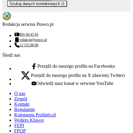
Szukaj danych kontaktowych
Redakcja serwisu Prawo.pl
801 04 45 45
Numer telefonu:
redakcja@prawo.pl
Adres email:
22 535 88 00
Numer telefonu:
Śledź nas
Przejdź do naszego profilu na Facebooku
facebook - otwiera się w nowej karcie
Przejdź do naszego profilu na X (dawniej Twitter)
x - otwiera się w nowej karcie
Odwiedź nasz kanał w serwisie YouTube
youtube - otwiera się w nowej karcie
O nas
Zespół
Kontakt
Regulamin
Księgarnia Profinfo.pl
Wolters Kluwer
FEPI
FPOP