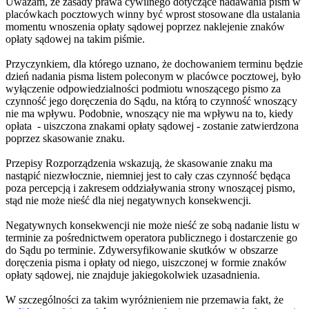
Uważam, że zasady prawa cywilnego dotyczące nadawania pism w
placówkach pocztowych winny być wprost stosowane dla ustalania
momentu wnoszenia opłaty sądowej poprzez naklejenie znaków
opłaty sądowej na takim piśmie.
Przyczynkiem, dla którego uznano, że dochowaniem terminu będzie
dzień nadania pisma listem poleconym w placówce pocztowej, było
wyłączenie odpowiedzialności podmiotu wnoszącego pismo za
czynność jego doręczenia do Sądu, na którą to czynność wnoszący
nie ma wpływu. Podobnie, wnoszący nie ma wpływu na to, kiedy
opłata - uiszczona znakami opłaty sądowej - zostanie zatwierdzona
poprzez skasowanie znaku.
Przepisy Rozporządzenia wskazują, że skasowanie znaku ma
nastąpić niezwłocznie, niemniej jest to cały czas czynność będąca
poza percepcją i zakresem oddziaływania strony wnoszącej pismo,
stąd nie może nieść dla niej negatywnych konsekwencji.
Negatywnych konsekwencji nie może nieść ze sobą nadanie listu w
terminie za pośrednictwem operatora publicznego i dostarczenie go
do Sądu po terminie. Zdywersyfikowanie skutków w obszarze
doręczenia pisma i opłaty od niego, uiszczonej w formie znaków
opłaty sądowej, nie znajduje jakiegokolwiek uzasadnienia.
W szczególności za takim wyróżnieniem nie przemawia fakt, że