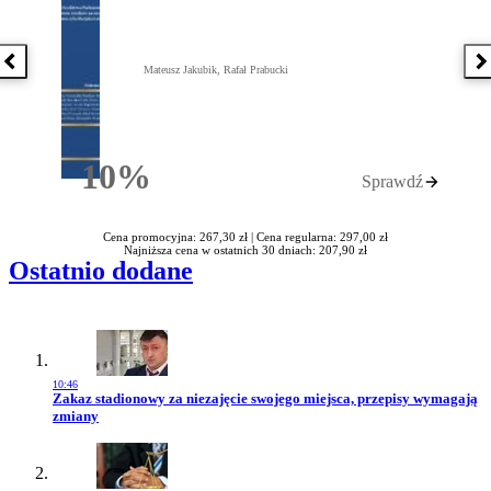
Poprzednia książka
N
Mateusz Jakubik, Rafał Prabucki
10%
Sprawdź
Rabatu
Cena promocyjna: 267,30 zł |
Cena regularna: 297,00 zł
Najniższa cena w ostatnich 30 dniach: 207,90 zł
Ostatnio dodane
10:46
Przejdź do artykułu:
Zakaz stadionowy za niezajęcie swojego miejsca, przepisy wymagają
zmiany