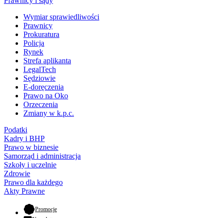
Prawnicy i sądy
Wymiar sprawiedliwości
Prawnicy
Prokuratura
Policja
Rynek
Strefa aplikanta
LegalTech
Sędziowie
E-doręczenia
Prawo na Oko
Orzeczenia
Zmiany w k.p.c.
Podatki
Kadry i BHP
Prawo w biznesie
Samorząd i administracja
Szkoły i uczelnie
Zdrowie
Prawo dla każdego
Akty Prawne
- otwiera się w nowej karcie
Promocje