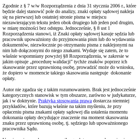
Zgodnie z § 7 w/w Rozporządzenia z dnia 31 stycznia 2006 r., które
będzie dalej stanowić pole do analizy, znaki opłaty sądowej nakleja
się na pierwszej lub ostatniej stronie pisma w miejscu
niezawierającym tekstu jeden obok drugiego lub jeden pod drugim,
w miarę możności bez odstępu. Jednocześnie, § 8 ust 1
Rozporządzenia stanowi, iż Znaki opłaty sądowej kasuje sędzia lub
pracownik upoważniony do przyjmowania pism lub do wydawania
dokumentów, niezwłocznie po otrzymaniu pisma z naklejonymi na
nim lub dołączonymi do niego znakami. Wydaje się zatem, że to
właśnie wspomniany powyżej §8 Rozporządzenia, w zakresie w
jakim opisuje „procedurę walidacji” tychże znaków poprzez ich
skasowanie przez uprawnioną osobę, prowadzić może do wniosku,
że dopiero w momencie takiego skasowania następuje dokonanie
opłaty.
Autor nie zgadza się z takim rozumowaniem. Brak jest jednocześnie
kategorycznych stanowisk w tym obszarze, zarówno w judykaturze,
jak i w doktrynie.
Praktyka stosowania prawa
dostarcza niemniej
przykładów, które bazują właśnie na takim myśleniu, że przy
opłaceniu pisma znakami opłaty sądowej dla ustalenia momentu
dokonania opłaty decydujące znaczenie ma moment skasowania
znaku przez uprawnioną osobę, tj. sędziego lub upoważnionego
pracownika Sądu.