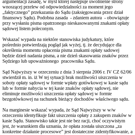
argumentacji zasadę, w myśl której następuje uwolnienie strony
wnoszącej przelew od odpowiedzialności za moment jego
„faktycznego” przekazania do Sądu (zaksięgowania przez dział
finansowy Sądu). Podobna zasada - zdaniem autora - obowiązuje
przy wysłaniu pisma opatrzonego nieskasowanymi znakami opłaty
sądowej listem poleconym.
Wskazać wypada na niektóre stanowiska judykatury, które
pośrednio potwierdzają pogląd jak wyżej, tj. że decydujące dla
określenia momentu opłacenia pisma znakami opłaty sadowej
będzie dzień nadania pisma, a nie dzień skasowania znaków przez
Sędziego lub upoważnionego pracownika Sądu.
Sąd Najwyższy w orzeczeniu z dnia 3 sierpnia 2006 r. IV CZ 62/06
stwierdził m. in. iż W tej sytuacji brak możliwości uiszczenia w
soboty opłaty sądowej w formie wpłaty gotówkowej w kasie sądu
lub w formie nabycia w tej kasie znaków opłaty sądowej, nie
eliminuje możliwości uiszczenia opłaty sądowej w formie
bezgotówkowej na rachunek bieżący dochodów właściwego sądu.
Na marginesie wskazać wypada, że Sąd Najwyższy w w/w
orzeczeniu identyfikuje fakt uiszczenia opłaty z zakupem znaków w
kasie Sądu. Stanowisko takie jest nie bez racji, choć oczywistym
jest, że warunkiem dla uznania, że opłata została uiszczona „za
konkretne działanie procesowe” jest dostateczne zidentyfikowanie, a