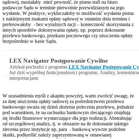
sądowej, musiałaby mieć pewność, że pismo trafi na biuro
podawcze Sądu w terminie pierwotnie przewidzianym na jego
wysłanie. W praktyce, wykluczałoby to możliwość wysłania pisma
z naklejonymi znakami opłaty sądowej w ostatnim dniu terminu i
preferowałoby - bez wyraźnych racji – konieczność skorzystania z
innych sposobów dokonywania opłaty, np. poprzez dokonanie
przelewu bankowego, przekazu pocztowego czy uiszczenia opłaty
bezpośrednio w kasie Sądu.
LEX Navigator Postępowanie Cywilne
Artykuł pochodzi z programu
LEX Navigator Postępowanie Cy
Już dziś wypróbuj funkcjonalności programu. Analizy, komentarz
interpretacjami
W uzasadnieniu myśli z akapitu powyżej, warto zwrócić uwagę, że
za datę uiszczenia opłaty sadowej za pośrednictwem przelewu
bankowego uważa się dzień złożenia polecenia przelewu, jednakże
pod warunkiem, że na rachunku bankowym zlecającego znajdują
się środki finansowe wystarczające dla jego realizacji. Abstrahując
od szczegółowej analizy, tj. w obszarze na ile dokonanie takiego
zlecenia przez instytucje np. para - bankową wywrze podobne
skutki, podkreślić należy zaprezentowaną w omawianej