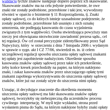
walidacja
tychże znaków następuje dopiero poprzez ich skasowanie.
Skasowanie znaków ma na celu jedynie potwierdzenie, że owe
znaki nie zostały podrobione, przerobione i taki jest, wywodzony
również w oparciu o brzmienie § 11 Rozporządzenia, tj. Znaki
opłaty sądowej, co do których istnieje uzasadnione podejrzenie, że
zostały podrobione, przerobione lub usunięto z nich oznakę
umorzenia, nie podlegają kasowaniu do czasu wyjaśnienia
związanych z tym wątpliwości. Osoba stwierdzająca powyższy stan
rzeczy jest obowiązana niezwłocznie zawiadomić prezesa sądu., cel
tej regulacji. Ów cel został precyzyjnie zidentyfikowany przez Sąd
Najwyższy, który w orzeczeniu z dnia 7 listopada 2006 r. wydanym
w sprawie o sygn. akt I CZ 77/06, stwierdził m. in. iż celem
szczegółowej regulacji sposobu uiszczania opłaty sądowej znakami
tej opłaty jest zapobieżenie nadużyciom. Określenie sposobu
kasowania znaków opłaty sądowej przez takie ich przekreślenie,
żeby końce kresek przechodziły na papier, na którym naklejono
znaki, i zakaz kasowania znaków przez uiszczającego opłatę tymi
znakami zapobiega wykorzystywaniu do uiszczenia opłaty sądowej
znaków, które już raz zostały użyte do uiszczenia nimi opłaty.
Uznając, iż decydujące znaczenie dla określenia momentu
uiszczenia opłaty sadowej ma fakt skasowania znaków opłaty
sądowej, tworzyłoby się niebezpieczną dla uczestników procesu
cywilnego interpretację. W myśl tejże wykładni, strona przed
wysłaniem pisma do Sądu, na którym naklejone byłyby znaki opłaty