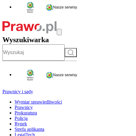
Nasze serwisy
Wyszukiwarka
Szukaj
Nasze serwisy
Prawnicy i sądy
Wymiar sprawiedliwości
Prawnicy
Prokuratura
Policja
Rynek
Strefa aplikanta
LegalTech