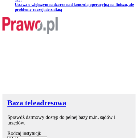
05:21
Przejdź do artykułu:
Ustawa o większym nadzorze nad kontrolą operacyjną na finiszu, ale
problemy raczej nie znikną
Baza teleadresowa
Sprawdź darmowy dostęp do pełnej bazy m.in. sądów i
urzędów.
Rodzaj instytucji: