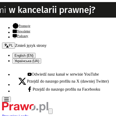
- otwiera się w nowej karcie
Promocje
Newsletter
Podcasty
Zmień język - bieżący:
Zmień język strony
PL
English (EN)
Українська (UA)
Odwiedź nasz kanał w serwisie YouTube
Youtube - otwiera się w nowej karcie
Przejdź do naszego profilu na X (dawniej Twitter)
X - otwiera się w nowej karcie
Przejdź do naszego profilu na Facebooku
Facebook - otwiera się w nowej karcie