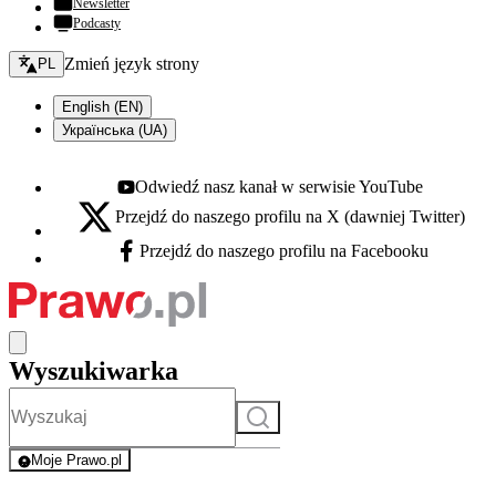
Newsletter
Podcasty
Zmień język - bieżący:
Zmień język strony
PL
English (EN)
Українська (UA)
Odwiedź nasz kanał w serwisie YouTube
Youtube - otwiera się w nowej karcie
Przejdź do naszego profilu na X (dawniej Twitter)
X - otwiera się w nowej karcie
Przejdź do naszego profilu na Facebooku
Facebook - otwiera się w nowej karcie
Wyszukiwarka
Szukaj
Moje Prawo.pl
- rejestracja i logowanie do serwisu