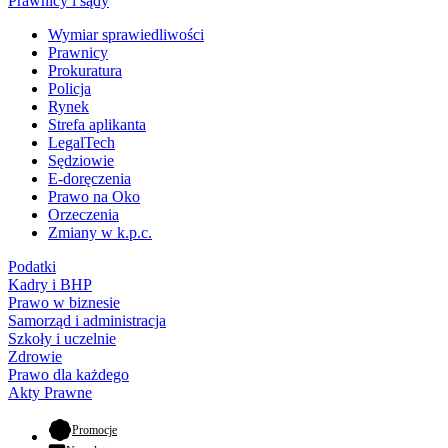
Prawnicy i sądy
Wymiar sprawiedliwości
Prawnicy
Prokuratura
Policja
Rynek
Strefa aplikanta
LegalTech
Sędziowie
E-doręczenia
Prawo na Oko
Orzeczenia
Zmiany w k.p.c.
Podatki
Kadry i BHP
Prawo w biznesie
Samorząd i administracja
Szkoły i uczelnie
Zdrowie
Prawo dla każdego
Akty Prawne
- otwiera się w nowej karcie
Promocje