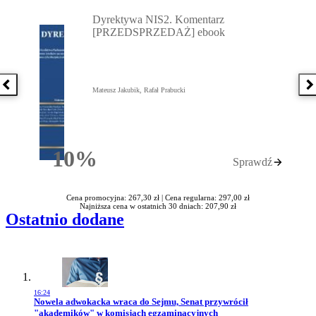
Przejdź do: Dyrektywa NIS2. Komentarz [PRZEDSPRZEDAŻ] ebook,
Dyrektywa NIS2. Komentarz
[PRZEDSPRZEDAŻ] ebook
Poprzednia książka
N
Mateusz Jakubik, Rafał Prabucki
10%
Sprawdź
Rabatu
Cena promocyjna: 267,30 zł |
Cena regularna: 297,00 zł
Najniższa cena w ostatnich 30 dniach: 207,90 zł
Ostatnio dodane
16:24
Przejdź do artykułu:
Nowela adwokacka wraca do Sejmu, Senat przywrócił
"akademików" w komisjach egzaminacyjnych