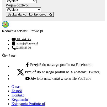
Województwo:
Szukaj danych kontaktowych
Redakcja serwisu Prawo.pl
801 04 45 45
Numer telefonu:
redakcja@prawo.pl
Adres email:
22 535 88 00
Numer telefonu:
Śledź nas
Przejdź do naszego profilu na Facebooku
facebook - otwiera się w nowej karcie
Przejdź do naszego profilu na X (dawniej Twitter)
x - otwiera się w nowej karcie
Odwiedź nasz kanał w serwisie YouTube
youtube - otwiera się w nowej karcie
O nas
Zespół
Kontakt
Regulamin
Księgarnia Profinfo.pl