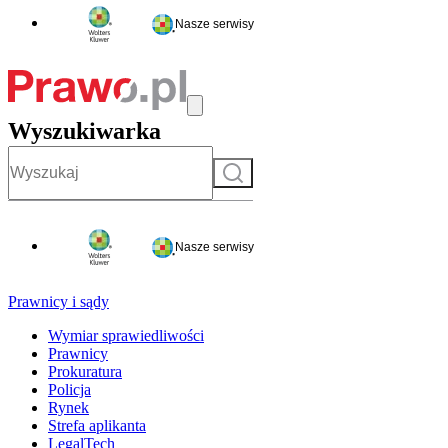
Nasze serwisy
Wyszukiwarka
Szukaj
Nasze serwisy
Prawnicy i sądy
Wymiar sprawiedliwości
Prawnicy
Prokuratura
Policja
Rynek
Strefa aplikanta
LegalTech