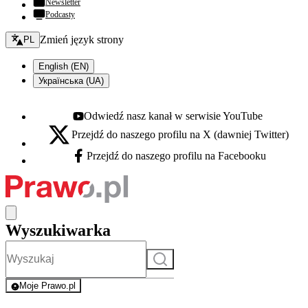
Newsletter
Podcasty
Zmień język - bieżący:
Zmień język strony
PL
English (EN)
Українська (UA)
Odwiedź nasz kanał w serwisie YouTube
Youtube - otwiera się w nowej karcie
Przejdź do naszego profilu na X (dawniej Twitter)
X - otwiera się w nowej karcie
Przejdź do naszego profilu na Facebooku
Facebook - otwiera się w nowej karcie
Wyszukiwarka
Szukaj
Moje Prawo.pl
- rejestracja i logowanie do serwisu