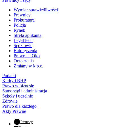
Prawnicy i sądy
Wymiar sprawiedliwości
Prawnicy
Prokuratura
Policja
Rynek
Strefa aplikanta
LegalTech
Sędziowie
E-doręczenia
Prawo na Oko
Orzeczenia
Zmiany w k.p.c.
Podatki
Kadry i BHP
Prawo w biznesie
Samorząd i administracja
Szkoły i uczelnie
Zdrowie
Prawo dla każdego
Akty Prawne
- otwiera się w nowej karcie
Promocje