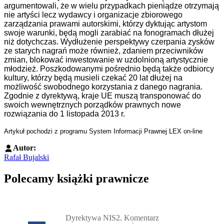
argumentowali, że w wielu przypadkach pieniądze otrzymają
nie artyści lecz wydawcy i organizacje zbiorowego
zarządzania prawami autorskimi, którzy dyktując artystom
swoje warunki, będą mogli zarabiać na fonogramach dłużej
niż dotychczas. Wydłużenie perspektywy czerpania zysków
ze starych nagrań może również, zdaniem przeciwników
zmian, blokować inwestowanie w uzdolnioną artystycznie
młodzież. Poszkodowanymi pośrednio będą także odbiorcy
kultury, którzy będą musieli czekać 20 lat dłużej na
możliwość swobodnego korzystania z danego nagrania.
Zgodnie z dyrektywą, kraje UE muszą transponować do
swoich wewnętrznych porządków prawnych nowe
rozwiązania do 1 listopada 2013 r.
Artykuł pochodzi z programu System Informacji Prawnej LEX on-line
Autor:
Rafał Bujalski
Polecamy książki prawnicze
Przejdź do: Dyrektywa NIS2. Komentarz [PRZEDSPRZEDAŻ] ebook,
Dyrektywa NIS2. Komentarz