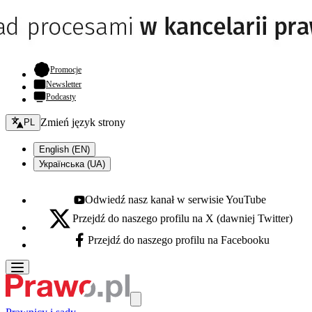
- otwiera się w nowej karcie
Promocje
Newsletter
Podcasty
Zmień język - bieżący:
Zmień język strony
PL
English (EN)
Українська (UA)
Odwiedź nasz kanał w serwisie YouTube
Youtube - otwiera się w nowej karcie
Przejdź do naszego profilu na X (dawniej Twitter)
X - otwiera się w nowej karcie
Przejdź do naszego profilu na Facebooku
Facebook - otwiera się w nowej karcie