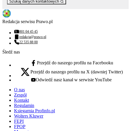
Szukaj danych kontaktowych
Redakcja serwisu Prawo.pl
801 04 45 45
Numer telefonu:
redakcja@prawo.pl
Adres email:
22 535 88 00
Numer telefonu:
Śledź nas
Przejdź do naszego profilu na Facebooku
facebook - otwiera się w nowej karcie
Przejdź do naszego profilu na X (dawniej Twitter)
x - otwiera się w nowej karcie
Odwiedź nasz kanał w serwisie YouTube
youtube - otwiera się w nowej karcie
O nas
Zespół
Kontakt
Regulamin
Księgarnia Profinfo.pl
Wolters Kluwer
FEPI
FPOP