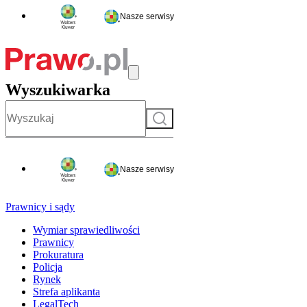
Nasze serwisy
Wyszukiwarka
Szukaj
Nasze serwisy
Prawnicy i sądy
Wymiar sprawiedliwości
Prawnicy
Prokuratura
Policja
Rynek
Strefa aplikanta
LegalTech