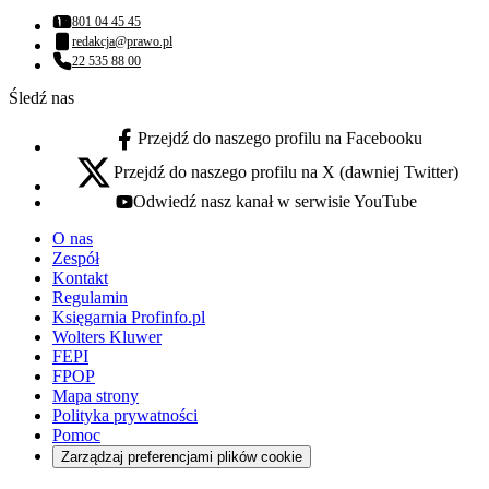
801 04 45 45
Numer telefonu:
redakcja@prawo.pl
Adres email:
22 535 88 00
Numer telefonu:
Śledź nas
Przejdź do naszego profilu na Facebooku
facebook - otwiera się w nowej karcie
Przejdź do naszego profilu na X (dawniej Twitter)
x - otwiera się w nowej karcie
Odwiedź nasz kanał w serwisie YouTube
youtube - otwiera się w nowej karcie
O nas
Zespół
Kontakt
Regulamin
Księgarnia Profinfo.pl
Wolters Kluwer
FEPI
FPOP
Mapa strony
Polityka prywatności
Pomoc
Zarządzaj preferencjami plików cookie