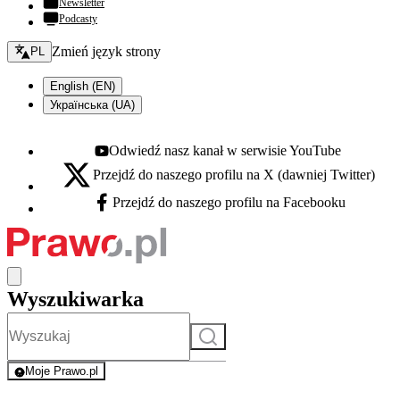
Newsletter
Podcasty
Zmień język - bieżący:
Zmień język strony
PL
English (EN)
Українська (UA)
Odwiedź nasz kanał w serwisie YouTube
Youtube - otwiera się w nowej karcie
Przejdź do naszego profilu na X (dawniej Twitter)
X - otwiera się w nowej karcie
Przejdź do naszego profilu na Facebooku
Facebook - otwiera się w nowej karcie
Wyszukiwarka
Szukaj
Moje Prawo.pl
- rejestracja i logowanie do serwisu