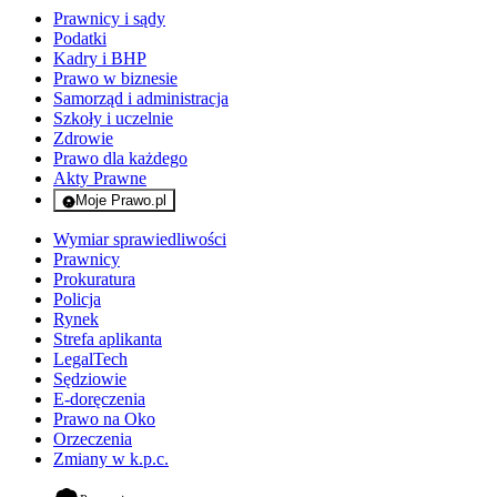
Prawnicy i sądy
Podatki
Kadry i BHP
Prawo w biznesie
Samorząd i administracja
Szkoły i uczelnie
Zdrowie
Prawo dla każdego
Akty Prawne
Moje Prawo.pl
- rejestracja i logowanie do serwisu
Wymiar sprawiedliwości
Prawnicy
Prokuratura
Policja
Rynek
Strefa aplikanta
LegalTech
Sędziowie
E-doręczenia
Prawo na Oko
Orzeczenia
Zmiany w k.p.c.