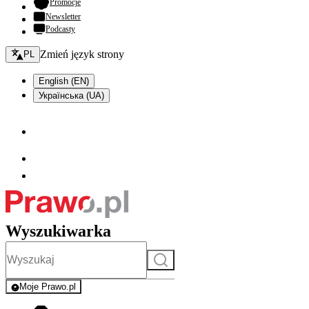
- otwiera się w nowej karcie
Promocje
Newsletter
Podcasty
Zmień język - bieżący:
Zmień język strony
PL
English (EN)
Українська (UA)
Wyszukiwarka
Szukaj
Moje Prawo.pl
- rejestracja i logowanie do serwisu