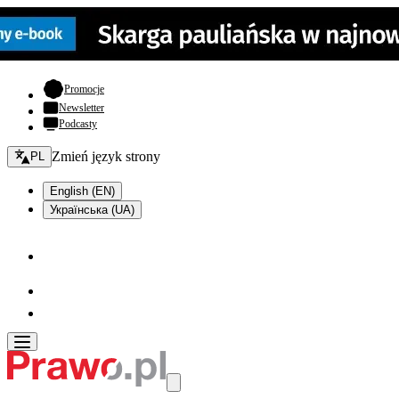
- otwiera się w nowej karcie
Promocje
Newsletter
Podcasty
Zmień język - bieżący:
Zmień język strony
PL
English (EN)
Українська (UA)