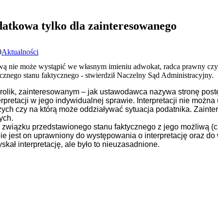
datkowa tylko dla zainteresowanego
0
Aktualności
wą nie może wystąpić we własnym imieniu adwokat, radca prawny czy 
cznego stanu faktycznego - stwierdził Naczelny Sąd Administracyjny.
rolik, zainteresowanym – jak ustawodawca nazywa stronę postę
erpretacji w jego indywidualnej sprawie. Interpretacji nie można
zych czy na którą może oddziaływać sytuacja podatnika. Zaint
ych.
związku przedstawionego stanu faktycznego z jego możliwą (c
e jest on uprawniony do występowania o interpretację oraz do 
kał interpretację, ale było to nieuzasadnione.