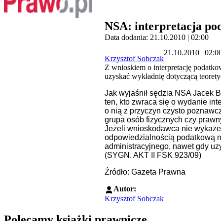
NSA: interpretacja po
Data dodania: 21.10.2010 | 02:00
21.10.2010 | 02:0
Krzysztof Sobczak
Z wnioskiem o interpretację podatko
uzyskać wykładnię dotyczącą teorety
Jak wyjaśnił sędzia NSA Jacek B
ten, kto zwraca się o wydanie int
o nią z przyczyn czysto poznawc
grupa osób fizycznych czy prawn
Jeżeli wnioskodawca nie wykaże 
odpowiedzialnością podatkową ni
administracyjnego, nawet gdy uzys
(
SYGN. AKT II FSK 923/09)
Źródło: Gazeta Prawna
Autor:
Krzysztof Sobczak
Polecamy książki prawnicze