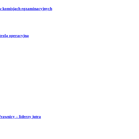
w komisjach egzaminacyjnych
trolą operacyjną
Prawnicy – liderzy jutra