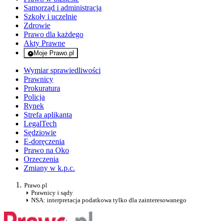
Samorząd i administracja
Szkoły i uczelnie
Zdrowie
Prawo dla każdego
Akty Prawne
Moje Prawo.pl
- rejestracja i logowanie do serwisu
Wymiar sprawiedliwości
Prawnicy
Prokuratura
Policja
Rynek
Strefa aplikanta
LegalTech
Sędziowie
E-doręczenia
Prawo na Oko
Orzeczenia
Zmiany w k.p.c.
Prawo.pl
Prawnicy i sądy
NSA: interpretacja podatkowa tylko dla zainteresowanego