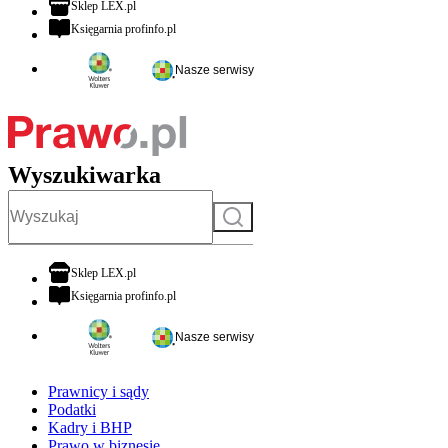
otwiera się w nowej karcie
Sklep LEX.pl
otwiera się w nowej karcie
Księgarnia profinfo.pl
Nasze serwisy
Wyszukiwarka
Szukaj
otwiera się w nowej karcie
Sklep LEX.pl
otwiera się w nowej karcie
Księgarnia profinfo.pl
Nasze serwisy
Prawnicy i sądy
Podatki
Kadry i BHP
Prawo w biznesie