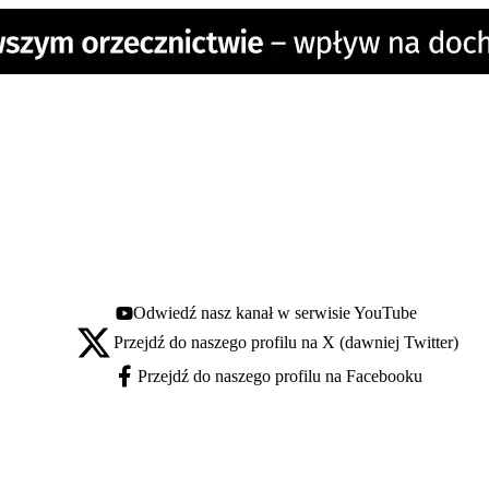
Odwiedź nasz kanał w serwisie YouTube
Youtube - otwiera się w nowej karcie
Przejdź do naszego profilu na X (dawniej Twitter)
X - otwiera się w nowej karcie
Przejdź do naszego profilu na Facebooku
Facebook - otwiera się w nowej karcie