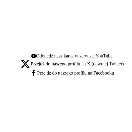
Odwiedź nasz kanał w serwisie YouTube
Youtube - otwiera się w nowej karcie
Przejdź do naszego profilu na X (dawniej Twitter)
X - otwiera się w nowej karcie
Przejdź do naszego profilu na Facebooku
Facebook - otwiera się w nowej karcie