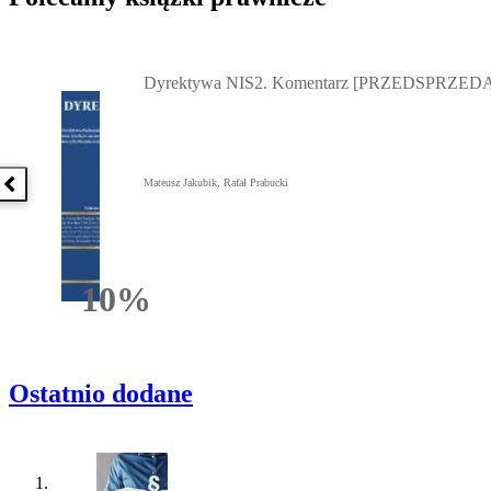
Przejdź do: Dyrektywa NIS2. Komentarz [PRZEDSPRZEDAŻ] ebook,
Dyrektywa NIS2. Komentarz [PRZEDSPRZEDA
Mateusz Jakubik, Rafał Prabucki
Poprzednia książka
10%
Rabatu
Ostatnio dodane