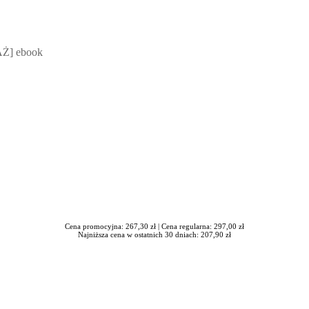
 Mateusz Jakubik, Rafał Prabucki - otwiera się w nowym oknie
Ż] ebook
Cena promocyjna: 267,30 zł |
Cena regularna: 297,00 zł
Najniższa cena w ostatnich 30 dniach: 207,90 zł