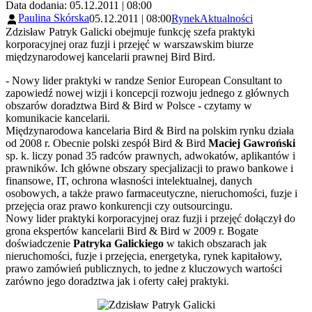
Data dodania: 05.12.2011 | 08:00
Paulina Skórska
05.12.2011 | 08:00
Rynek
Aktualności
Zdzisław Patryk Galicki obejmuje funkcję szefa praktyki
korporacyjnej oraz fuzji i przejęć w warszawskim biurze
międzynarodowej kancelarii prawnej Bird Bird.
- Nowy lider praktyki w randze Senior European Consultant to
zapowiedź nowej wizji i koncepcji rozwoju jednego z głównych
obszarów doradztwa Bird & Bird w Polsce - czytamy w
komunikacie kancelarii.
Międzynarodowa kancelaria Bird & Bird na polskim rynku działa
od 2008 r. Obecnie polski zespół Bird & Bird
Maciej Gawroński
sp. k. liczy ponad 35 radców prawnych, adwokatów, aplikantów i
prawników. Ich główne obszary specjalizacji to prawo bankowe i
finansowe, IT, ochrona własności intelektualnej, danych
osobowych, a także prawo farmaceutyczne, nieruchomości, fuzje i
przejęcia oraz prawo konkurencji czy outsourcingu.
Nowy lider praktyki korporacyjnej oraz fuzji i przejęć dołączył do
grona ekspertów kancelarii Bird & Bird w 2009 r. Bogate
doświadczenie
Patryka Galickiego
w takich obszarach jak
nieruchomości, fuzje i przejęcia, energetyka, rynek kapitałowy,
prawo zamówień publicznych, to jedne z kluczowych wartości
zarówno jego doradztwa jak i oferty całej praktyki.