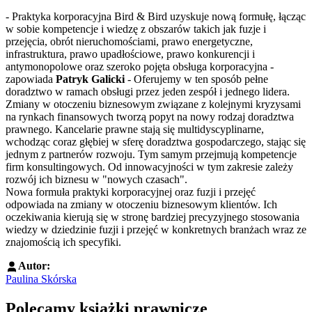
- Praktyka korporacyjna Bird & Bird uzyskuje nową formułę, łącząc
w sobie kompetencje i wiedzę z obszarów takich jak fuzje i
przejęcia, obrót nieruchomościami, prawo energetyczne,
infrastruktura, prawo upadłościowe, prawo konkurencji i
antymonopolowe oraz szeroko pojęta obsługa korporacyjna -
zapowiada
Patryk Galicki
- Oferujemy w ten sposób pełne
doradztwo w ramach obsługi przez jeden zespół i jednego lidera.
Zmiany w otoczeniu biznesowym związane z kolejnymi kryzysami
na rynkach finansowych tworzą popyt na nowy rodzaj doradztwa
prawnego. Kancelarie prawne stają się multidyscyplinarne,
wchodząc coraz głębiej w sferę doradztwa gospodarczego, stając się
jednym z partnerów rozwoju. Tym samym przejmują kompetencje
firm konsultingowych. Od innowacyjności w tym zakresie zależy
rozwój ich biznesu w "nowych czasach".
Nowa formuła praktyki korporacyjnej oraz fuzji i przejęć
odpowiada na zmiany w otoczeniu biznesowym klientów. Ich
oczekiwania kierują się w stronę bardziej precyzyjnego stosowania
wiedzy w dziedzinie fuzji i przejęć w konkretnych branżach wraz ze
znajomością ich specyfiki.
Autor:
Paulina Skórska
Polecamy książki prawnicze