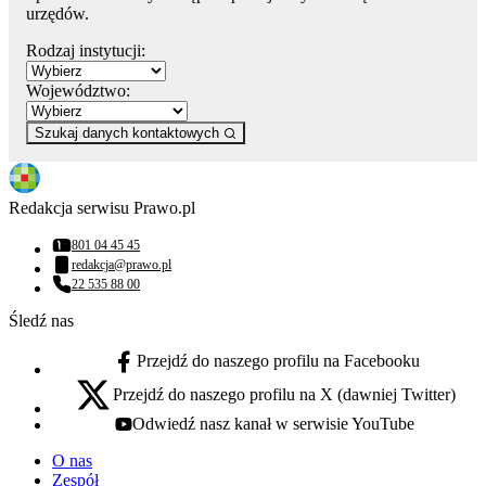
urzędów.
Rodzaj instytucji:
Województwo:
Szukaj danych kontaktowych
Redakcja serwisu Prawo.pl
801 04 45 45
Numer telefonu:
redakcja@prawo.pl
Adres email:
22 535 88 00
Numer telefonu:
Śledź nas
Przejdź do naszego profilu na Facebooku
facebook - otwiera się w nowej karcie
Przejdź do naszego profilu na X (dawniej Twitter)
x - otwiera się w nowej karcie
Odwiedź nasz kanał w serwisie YouTube
youtube - otwiera się w nowej karcie
O nas
Zespół