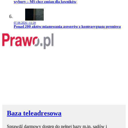
wybory – MS chce zmian dla ławników
07.08.2026 | 11:29
Przejdź do artykułu:
Ponad 200 aktów mianowania asesorów z kontrasygnatą premiera
Baza teleadresowa
Sprawdź darmowy dostęp do pełnej bazy m.in. sądów i