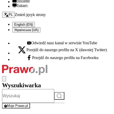
Newsletter
Podcasty
Zmień język - bieżący:
Zmień język strony
PL
English (EN)
Українська (UA)
Odwiedź nasz kanał w serwisie YouTube
Youtube - otwiera się w nowej karcie
Przejdź do naszego profilu na X (dawniej Twitter)
X - otwiera się w nowej karcie
Przejdź do naszego profilu na Facebooku
Facebook - otwiera się w nowej karcie
Wyszukiwarka
Szukaj
Moje Prawo.pl
- rejestracja i logowanie do serwisu