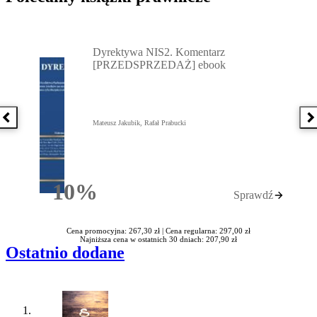
Przejdź do: Dyrektywa NIS2. Komentarz [PRZEDSPRZEDAŻ] ebook,
Dyrektywa NIS2. Komentarz
[PRZEDSPRZEDAŻ] ebook
Poprzednia książka
N
Mateusz Jakubik, Rafał Prabucki
10%
Sprawdź
Rabatu
Cena promocyjna: 267,30 zł |
Cena regularna: 297,00 zł
Najniższa cena w ostatnich 30 dniach: 207,90 zł
Ostatnio dodane