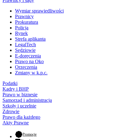
Prawnicy i sądy
Wymiar sprawiedliwości
Prawnicy
Prokuratura
Policja
Rynek
Strefa aplikanta
LegalTech
Sędziowie
E-doręczenia
Prawo na Oko
Orzeczenia
Zmiany w k.p.c.
Podatki
Kadry i BHP
Prawo w biznesie
Samorząd i administracja
Szkoły i uczelnie
Zdrowie
Prawo dla każdego
Akty Prawne
- otwiera się w nowej karcie
Promocje