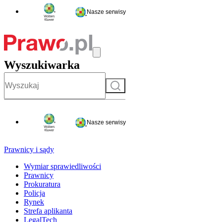
Nasze serwisy
Wyszukiwarka
Szukaj
Nasze serwisy
Prawnicy i sądy
Wymiar sprawiedliwości
Prawnicy
Prokuratura
Policja
Rynek
Strefa aplikanta
LegalTech