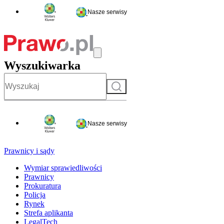
Nasze serwisy
Wyszukiwarka
Szukaj
Nasze serwisy
Prawnicy i sądy
Wymiar sprawiedliwości
Prawnicy
Prokuratura
Policja
Rynek
Strefa aplikanta
LegalTech