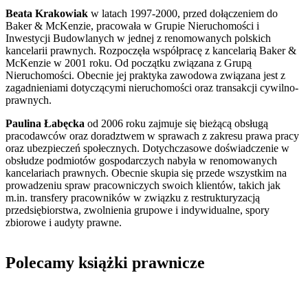
Beata Krakowiak
w latach 1997-2000, przed dołączeniem do
Baker & McKenzie, pracowała w Grupie Nieruchomości i
Inwestycji Budowlanych w jednej z renomowanych polskich
kancelarii prawnych. Rozpoczęła współpracę z kancelarią Baker &
McKenzie w 2001 roku. Od początku związana z Grupą
Nieruchomości. Obecnie jej praktyka zawodowa związana jest z
zagadnieniami dotyczącymi nieruchomości oraz transakcji cywilno-
prawnych.
Paulina Łabęcka
od 2006 roku zajmuje się bieżącą obsługą
pracodawców oraz doradztwem w sprawach z zakresu prawa pracy
oraz ubezpieczeń społecznych. Dotychczasowe doświadczenie w
obsłudze podmiotów gospodarczych nabyła w renomowanych
kancelariach prawnych. Obecnie skupia się przede wszystkim na
prowadzeniu spraw pracowniczych swoich klientów, takich jak
m.in. transfery pracowników w związku z restrukturyzacją
przedsiębiorstwa, zwolnienia grupowe i indywidualne, spory
zbiorowe i audyty prawne.
Polecamy książki prawnicze
Przejdź do: Dyrektywa NIS2. Komentarz [PRZEDSPRZEDAŻ] ebook,