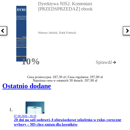
Dyrektywa NIS2. Komentarz
[PRZEDSPRZEDAŻ] ebook
Poprzednia książka
N
Mateusz Jakubik, Rafał Prabucki
10%
Sprawdź
Rabatu
Cena promocyjna: 267,30 zł |
Cena regularna: 297,00 zł
Najniższa cena w ostatnich 30 dniach: 207,90 zł
Ostatnio dodane
07.08.2026 | 16:10
Przejdź do artykułu:
20 dni na sali sądowej, 4 obowiązkowe szkolenia w roku, coroczne
wybory – MS chce zmian dla ławników