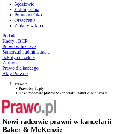
Sędziowie
E-doręczenia
Prawo na Oko
Orzeczenia
Zmiany w k.p.c.
Podatki
Kadry i BHP
Prawo w biznesie
Samorząd i administracja
Szkoły i uczelnie
Zdrowie
Prawo dla każdego
Akty Prawne
Prawo.pl
Prawnicy i sądy
Nowi radcowie prawni w kancelarii Baker & McKenzie
Nowi radcowie prawni w kancelarii
Baker & McKenzie