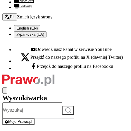
Newsletter
Podcasty
Zmień język - bieżący:
Zmień język strony
PL
English (EN)
Українська (UA)
Odwiedź nasz kanał w serwisie YouTube
Youtube - otwiera się w nowej karcie
Przejdź do naszego profilu na X (dawniej Twitter)
X - otwiera się w nowej karcie
Przejdź do naszego profilu na Facebooku
Facebook - otwiera się w nowej karcie
Wyszukiwarka
Szukaj
Moje Prawo.pl
- rejestracja i logowanie do serwisu