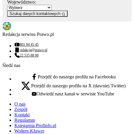
Województwo:
Szukaj danych kontaktowych
Redakcja serwisu Prawo.pl
801 04 45 45
Numer telefonu:
redakcja@prawo.pl
Adres email:
22 535 88 00
Numer telefonu:
Śledź nas
Przejdź do naszego profilu na Facebooku
facebook - otwiera się w nowej karcie
Przejdź do naszego profilu na X (dawniej Twitter)
x - otwiera się w nowej karcie
Odwiedź nasz kanał w serwisie YouTube
youtube - otwiera się w nowej karcie
O nas
Zespół
Kontakt
Regulamin
Księgarnia Profinfo.pl
Wolters Kluwer