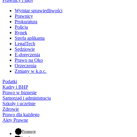
Prawnicy i sądy
Wymiar sprawiedliwości
Prawnicy
Prokuratura
Policja
Rynek
Strefa aplikanta
LegalTech
Sędziowie
E-doręczenia
Prawo na Oko
Orzeczenia
Zmiany w k.p.c.
Podatki
Kadry i BHP
Prawo w biznesie
Samorząd i administracja
Szkoły i uczelnie
Zdrowie
Prawo dla każdego
Akty Prawne
- otwiera się w nowej karcie
Promocje