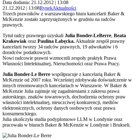
Data dodania: 21.12.2012 | 13:08
21.12.2012 | 13:08
Rynek
Aktualności
Trzech prawników z warszawskiego biura kancelarii Baker &
McKenzie zostało zaprzysiężonych w grudniu na radców
prawnych.
Tytuł radcy prawnego uzyskali
Julia Bonder-LeBerre
,
Beata
Krakowiak
oraz
Paulina Łabęcka.
Aktualnie zespół prawny
kancelarii tworzy 34 radców prawnych, 19 adwokatów i 6
doradców podatkowych.
Nowi radcowie prawni wzmocnili zespoły praktyk Prawa
Własności Intelektualnej, Nieruchomości oraz Prawa Pracy.
Julia Bonder-Le Berre
współpracuje z kancelarią Baker &
McKenzie od 2007 roku. Wcześniej zdobywała doświadczenie w
innych renomowanych kancelariach w Warszawie. W Baker &
McKenzie Julia zajmuje się zagadnieniami z zakresu prawa
autorskiego, znaków towarowych, dochodzenia ochrony praw
własności intelektualnej, nieuczciwej konkurencji, mediów
elektronicznych, ochrony danych osobowych oraz prawa
konsumenckiego.
Julia ukończyła studia podyplomowe LLM w Londynie oraz
pracowała w biurach Baker & McKenzie w Londynie i Brukseli.