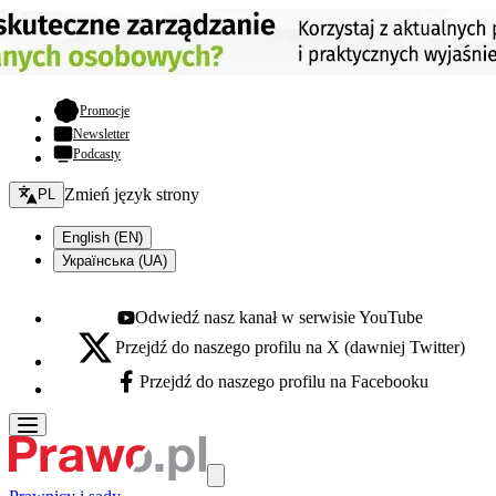
- otwiera się w nowej karcie
Promocje
Newsletter
Podcasty
Zmień język - bieżący:
Zmień język strony
PL
English (EN)
Українська (UA)
Odwiedź nasz kanał w serwisie YouTube
Youtube - otwiera się w nowej karcie
Przejdź do naszego profilu na X (dawniej Twitter)
X - otwiera się w nowej karcie
Przejdź do naszego profilu na Facebooku
Facebook - otwiera się w nowej karcie