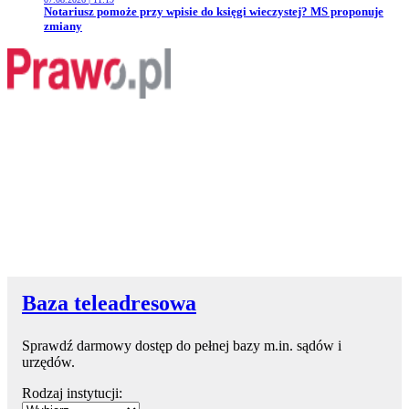
Przejdź do artykułu:
Notariusz pomoże przy wpisie do księgi wieczystej? MS proponuje
zmiany
Baza teleadresowa
Sprawdź darmowy dostęp do pełnej bazy m.in. sądów i
urzędów.
Rodzaj instytucji: