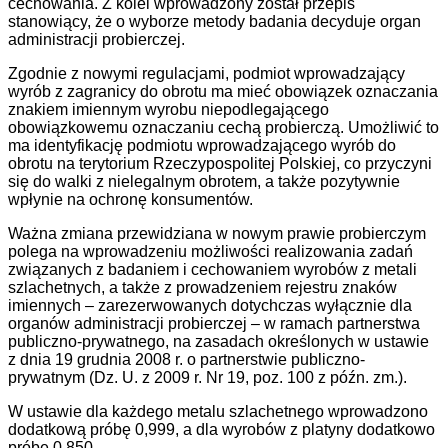
cechowania. Z kolei wprowadzony został przepis
stanowiący, że o wyborze metody badania decyduje organ
administracji probierczej.
Zgodnie z nowymi regulacjami, podmiot wprowadzający
wyrób z zagranicy do obrotu ma mieć obowiązek oznaczania
znakiem imiennym wyrobu niepodlegającego
obowiązkowemu oznaczaniu cechą probierczą. Umożliwić to
ma identyfikację podmiotu wprowadzającego wyrób do
obrotu na terytorium Rzeczypospolitej Polskiej, co przyczyni
się do walki z nielegalnym obrotem, a także pozytywnie
wpłynie na ochronę konsumentów.
Ważna zmiana przewidziana w nowym prawie probierczym
polega na wprowadzeniu możliwości realizowania zadań
związanych z badaniem i cechowaniem wyrobów z metali
szlachetnych, a także z prowadzeniem rejestru znaków
imiennych – zarezerwowanych dotychczas wyłącznie dla
organów administracji probierczej – w ramach partnerstwa
publiczno-prywatnego, na zasadach określonych w ustawie
z dnia 19 grudnia 2008 r. o partnerstwie publiczno-
prywatnym (Dz. U. z 2009 r. Nr 19, poz. 100 z późn. zm.).
W ustawie dla każdego metalu szlachetnego wprowadzono
dodatkową próbę 0,999, a dla wyrobów z platyny dodatkowo
próbę 0,850.