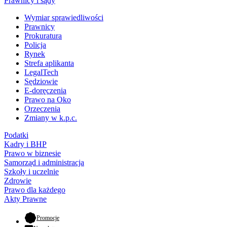
Prawnicy i sądy
Wymiar sprawiedliwości
Prawnicy
Prokuratura
Policja
Rynek
Strefa aplikanta
LegalTech
Sędziowie
E-doręczenia
Prawo na Oko
Orzeczenia
Zmiany w k.p.c.
Podatki
Kadry i BHP
Prawo w biznesie
Samorząd i administracja
Szkoły i uczelnie
Zdrowie
Prawo dla każdego
Akty Prawne
- otwiera się w nowej karcie
Promocje