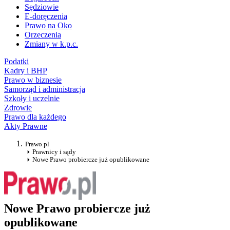
Sędziowie
E-doręczenia
Prawo na Oko
Orzeczenia
Zmiany w k.p.c.
Podatki
Kadry i BHP
Prawo w biznesie
Samorząd i administracja
Szkoły i uczelnie
Zdrowie
Prawo dla każdego
Akty Prawne
Prawo.pl
Prawnicy i sądy
Nowe Prawo probiercze już opublikowane
Nowe Prawo probiercze już
opublikowane