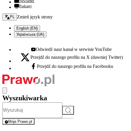
Newsletter
Podcasty
Zmień język - bieżący:
Zmień język strony
PL
English (EN)
Українська (UA)
Odwiedź nasz kanał w serwisie YouTube
Youtube - otwiera się w nowej karcie
Przejdź do naszego profilu na X (dawniej Twitter)
X - otwiera się w nowej karcie
Przejdź do naszego profilu na Facebooku
Facebook - otwiera się w nowej karcie
Wyszukiwarka
Szukaj
Moje Prawo.pl
- rejestracja i logowanie do serwisu