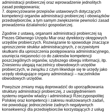
administracji probierczej oraz wprowadzenie jednolitych
zasad postępowania;
7. doprecyzowanie przepisów ustawowych dotyczących
kompetencji organów administracji probierczej i obowiązków
przedsiębiorców, a tym samym zwiększenie pewności zasad
prowadzenia działalności gospodarczej.
Zgodnie z ustawą, organami administracji probierczej są
Prezes Głównego Urzędu Miar oraz dyrektorzy okręgowych
urzędów probierczych. Rozwiązanie to spowoduje znaczące
uproszczenie struktur administracyjnych, z oczywistymi
skutkami dla uproszczenia postępowania administracyjnego,
usunięcia niejasności co do zakresów kompetencji
poszczególnych organów, szybszego obiegu informacji, itp.
Zniesieniu ulegają naczelnicy obwodowych urzędów
probierczych, w związku z czym likwiduje się te urzędy jako
urzędy obsługujące organy administracji – naczelników
obwodowych urzędów.
Powyższe zmiany mają doprowadzić do uporządkowania
struktury administracji probierczej, z uwzględnieniem
systemu organów władzy i administracji Rzeczypospolitej
Polskiej oraz kompetencji i zakresu realizowanych zadań,
nie powodując jednocześnie żadnych negatywnych
konsekwencji dla przedsiębiorców korzystających z usług