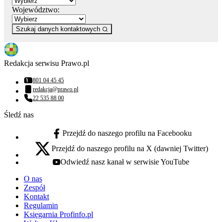
Województwo:
Szukaj danych kontaktowych
Redakcja serwisu Prawo.pl
801 04 45 45
Numer telefonu:
redakcja@prawo.pl
Adres email:
22 535 88 00
Numer telefonu:
Śledź nas
Przejdź do naszego profilu na Facebooku
facebook - otwiera się w nowej karcie
Przejdź do naszego profilu na X (dawniej Twitter)
x - otwiera się w nowej karcie
Odwiedź nasz kanał w serwisie YouTube
youtube - otwiera się w nowej karcie
O nas
Zespół
Kontakt
Regulamin
Księgarnia Profinfo.pl