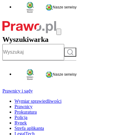
Nasze serwisy
Wyszukiwarka
Szukaj
Nasze serwisy
Prawnicy i sądy
Wymiar sprawiedliwości
Prawnicy
Prokuratura
Policja
Rynek
Strefa aplikanta
LegalTech