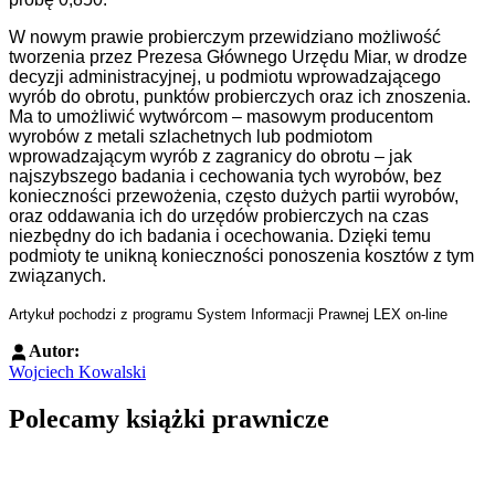
W nowym prawie probierczym przewidziano możliwość
tworzenia przez Prezesa Głównego Urzędu Miar, w drodze
decyzji administracyjnej, u podmiotu wprowadzającego
wyrób do obrotu, punktów probierczych oraz ich znoszenia.
Ma to umożliwić wytwórcom – masowym producentom
wyrobów z metali szlachetnych lub podmiotom
wprowadzającym wyrób z zagranicy do obrotu – jak
najszybszego badania i cechowania tych wyrobów, bez
konieczności przewożenia, często dużych partii wyrobów,
oraz oddawania ich do urzędów probierczych na czas
niezbędny do ich badania i ocechowania. Dzięki temu
podmioty te unikną konieczności ponoszenia kosztów z tym
związanych.
Artykuł pochodzi z programu System Informacji Prawnej LEX on-line
Autor:
Wojciech Kowalski
Polecamy książki prawnicze
Przejdź do: Dyrektywa NIS2. Komentarz [PRZEDSPRZEDAŻ] ebook,