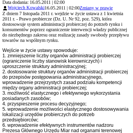
Data dodania: 16.05.2011 | 02:00
Wojciech Kowalski
16.05.2011 | 02:00
Zmiany w prawie
Z dniem 7 listopada 2011 r. wejdzie w życie ustawa z 1 kwietnia
2011 r. - Prawo probiercze (Dz. U. Nr 92, poz. 529), która
dostosowuje system administracji probierczej do potrzeb rynku i
konsumentów poprzez ograniczenie interwencji władzy publicznej
do niezbędnego zakresu oraz realizację zasady swobody przepływu
towarów na wspólnym rynku.
Wejście w życie ustawy spowoduje:
1. zmniejszenie liczby organów administracji probierczej
(ograniczenie liczby stanowisk kierowniczych) i
uproszczenie struktury administracyjnej;
2. dostosowanie struktury organów administracji probierczej
do przepisów postępowania administracyjnego,
wprowadzenie przejrzystych zasad podziału kompetencji
między organy administracji probierczej;
3. możliwość elastycznego i efektywnego wykorzystania
posiadanych zasobów;
4. przyspieszenie procesu decyzyjnego;
5. wprowadzenie możliwości elastycznego dostosowywania
lokalizacji urzędów probierczych do potrzeb
przedsiębiorców;
6. wprowadzenie efektywnych instrumentów nadzoru
Prezesa Głównego Urzędu Miar nad organami terenowej