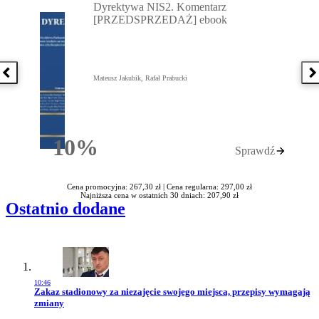
Dyrektywa NIS2. Komentarz
[PRZEDSPRZEDAŻ] ebook
Poprzednia książka
N
Mateusz Jakubik, Rafał Prabucki
10%
Sprawdź
Rabatu
Cena promocyjna: 267,30 zł |
Cena regularna: 297,00 zł
Najniższa cena w ostatnich 30 dniach: 207,90 zł
Ostatnio dodane
10:46
Przejdź do artykułu:
Zakaz stadionowy za niezajęcie swojego miejsca, przepisy wymagają
zmiany