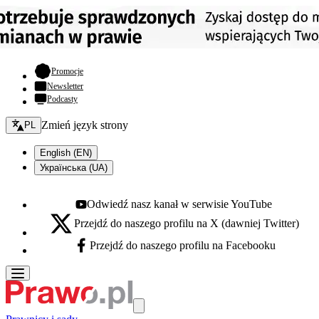
- otwiera się w nowej karcie
Promocje
Newsletter
Podcasty
Zmień język - bieżący:
Zmień język strony
PL
English (EN)
Українська (UA)
Odwiedź nasz kanał w serwisie YouTube
Youtube - otwiera się w nowej karcie
Przejdź do naszego profilu na X (dawniej Twitter)
X - otwiera się w nowej karcie
Przejdź do naszego profilu na Facebooku
Facebook - otwiera się w nowej karcie