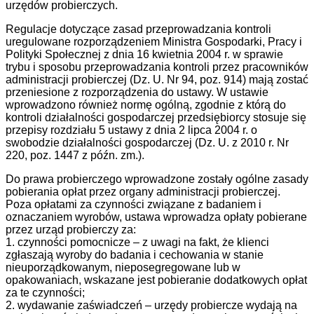
urzędów probierczych.
Regulacje dotyczące zasad przeprowadzania kontroli
uregulowane rozporządzeniem Ministra Gospodarki, Pracy i
Polityki Społecznej z dnia 16 kwietnia 2004 r. w sprawie
trybu i sposobu przeprowadzania kontroli przez pracowników
administracji probierczej (Dz. U. Nr 94, poz. 914) mają zostać
przeniesione z rozporządzenia do ustawy. W ustawie
wprowadzono również normę ogólną, zgodnie z którą do
kontroli działalności gospodarczej przedsiębiorcy stosuje się
przepisy rozdziału 5 ustawy z dnia 2 lipca 2004 r. o
swobodzie działalności gospodarczej (Dz. U. z 2010 r. Nr
220, poz. 1447 z późn. zm.).
Do prawa probierczego wprowadzone zostały ogólne zasady
pobierania opłat przez organy administracji probierczej.
Poza opłatami za czynności związane z badaniem i
oznaczaniem wyrobów, ustawa wprowadza opłaty pobierane
przez urząd probierczy za:
1. czynności pomocnicze – z uwagi na fakt, że klienci
zgłaszają wyroby do badania i cechowania w stanie
nieuporządkowanym, nieposegregowane lub w
opakowaniach, wskazane jest pobieranie dodatkowych opłat
za te czynności;
2. wydawanie zaświadczeń – urzędy probiercze wydają na