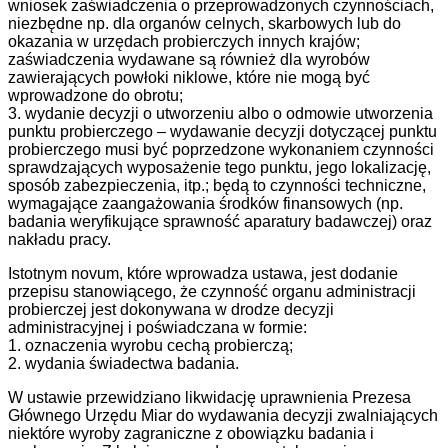
wniosek zaświadczenia o przeprowadzonych czynnościach,
niezbędne np. dla organów celnych, skarbowych lub do
okazania w urzędach probierczych innych krajów;
zaświadczenia wydawane są również dla wyrobów
zawierających powłoki niklowe, które nie mogą być
wprowadzone do obrotu;
3. wydanie decyzji o utworzeniu albo o odmowie utworzenia
punktu probierczego – wydawanie decyzji dotyczącej punktu
probierczego musi być poprzedzone wykonaniem czynności
sprawdzających wyposażenie tego punktu, jego lokalizację,
sposób zabezpieczenia, itp.; będą to czynności techniczne,
wymagające zaangażowania środków finansowych (np.
badania weryfikujące sprawność aparatury badawczej) oraz
nakładu pracy.
Istotnym novum, które wprowadza ustawa, jest dodanie
przepisu stanowiącego, że czynność organu administracji
probierczej jest dokonywana w drodze decyzji
administracyjnej i poświadczana w formie:
1. oznaczenia wyrobu cechą probierczą;
2. wydania świadectwa badania.
W ustawie przewidziano likwidację uprawnienia Prezesa
Głównego Urzędu Miar do wydawania decyzji zwalniających
niektóre wyroby zagraniczne z obowiązku badania i