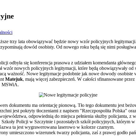
cyjne
lności
iższe trzy lata obowiązywać będzie nowy wzór policyjnych legitymacji
zypominają dowód osobisty. Od nowego roku będą się nimi posługiwać
cji odbyła się konferencja prasowa z udziałem komendanta głównego 
 wzór nowych policyjnych legitymacji, które będą obowiązywały od st
tracą ważność. Nowe legitymacje podobnie jak nowe dowody osobist
ant
Matejuk
, mają więcej zabezpieczeń. W całości sfinansowane prz
ów MSWiA.
wers dokumentu ma orientację pionową. Tło tego dokumentu jest beżo
rzchni jest pokryty tłoczeniami z napisem "Rzeczpospolita Polska" 
ojewództwa, odpowiednią do miejsca pełnienia służby policjanta, z 
Szkoły Policji w Szczytnie i pozostałych szkół policyjnych, którym w
 Nazwa ta jest wygrawerowana laserowo w kolorze czarnym.
strony umieszczono wizerunek twarzy policjanta, zaś z prawej godło p