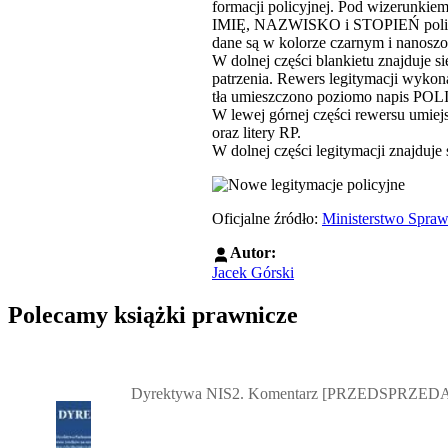
formacji policyjnej. Pod wizerunk
IMIĘ, NAZWISKO i STOPIEŃ policyj
dane są w kolorze czarnym i nanoszo
W dolnej części blankietu znajduje 
patrzenia. Rewers legitymacji wykon
tła umieszczono poziomo napis POL
W lewej górnej części rewersu umiej
oraz litery RP.
W dolnej części legitymacji znajduj
Oficjalne źródło:
Ministerstwo Spraw
Autor:
Jacek Górski
Polecamy książki prawnicze
Przejdź do: Dyrektywa NIS2. Komentarz [PRZEDSPRZEDAŻ] ebook,
Dyrektywa NIS2. Komentarz [PRZEDSPRZEDA