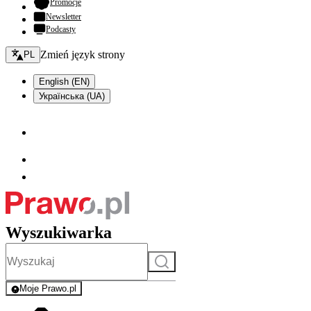
- otwiera się w nowej karcie
Promocje
Newsletter
Podcasty
Zmień język - bieżący:
Zmień język strony
PL
English (EN)
Українська (UA)
Wyszukiwarka
Szukaj
Moje Prawo.pl
- rejestracja i logowanie do serwisu