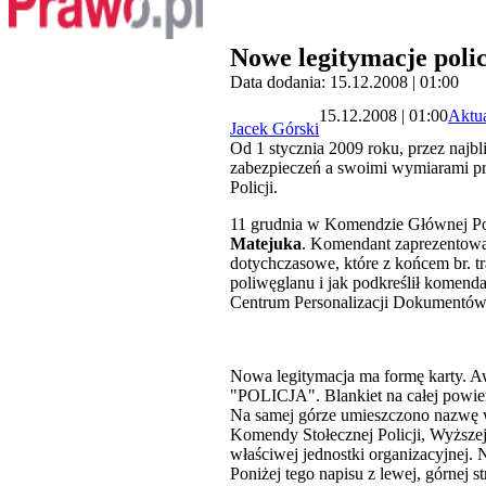
Nowe legitymacje poli
Data dodania: 15.12.2008 | 01:00
15.12.2008 | 01:00
Aktua
Jacek Górski
Od 1 stycznia 2009 roku, przez najbl
zabezpieczeń a swoimi wymiarami pr
Policji.
11 grudnia w Komendzie Głównej Poli
Matejuka
. Komendant zaprezentował
dotychczasowe, które z końcem br. 
poliwęglanu i jak podkreślił komend
Centrum Personalizacji Dokument
Nowa legitymacja ma formę karty. A
"POLICJA". Blankiet na całej powie
Na samej górze umieszczono nazwę w
Komendy Stołecznej Policji, Wyższej 
właściwej jednostki organizacyjnej.
Poniżej tego napisu z lewej, górnej 