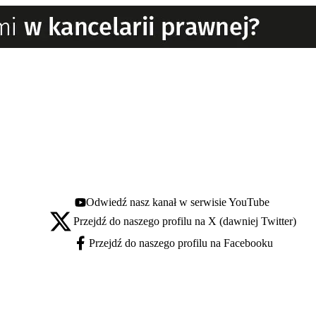
Odwiedź nasz kanał w serwisie YouTube
Youtube - otwiera się w nowej karcie
Przejdź do naszego profilu na X (dawniej Twitter)
X - otwiera się w nowej karcie
Przejdź do naszego profilu na Facebooku
Facebook - otwiera się w nowej karcie