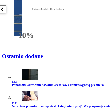
Mateusz Jakubik, Rafał Prabucki
Poprzednia książka
10%
Rabatu
Ostatnio dodane
11:29
Przejdź do artykułu:
Ponad 200 aktów mianowania asesorów z kontrasygnatą premiera
11:19
Przejdź do artykułu:
Notariusz pomoże przy wpisie do księgi wieczystej? MS proponuje zmi