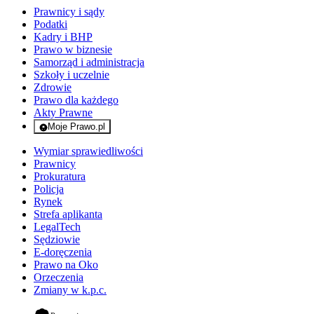
Prawnicy i sądy
Podatki
Kadry i BHP
Prawo w biznesie
Samorząd i administracja
Szkoły i uczelnie
Zdrowie
Prawo dla każdego
Akty Prawne
Moje Prawo.pl
- rejestracja i logowanie do serwisu
Wymiar sprawiedliwości
Prawnicy
Prokuratura
Policja
Rynek
Strefa aplikanta
LegalTech
Sędziowie
E-doręczenia
Prawo na Oko
Orzeczenia
Zmiany w k.p.c.