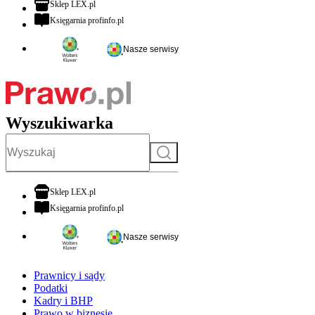
otwiera się w nowej karcie
Sklep LEX.pl
otwiera się w nowej karcie
Księgarnia profinfo.pl
Nasze serwisy
Wyszukiwarka
Szukaj
otwiera się w nowej karcie
Sklep LEX.pl
otwiera się w nowej karcie
Księgarnia profinfo.pl
Nasze serwisy
Prawnicy i sądy
Podatki
Kadry i BHP
Prawo w biznesie