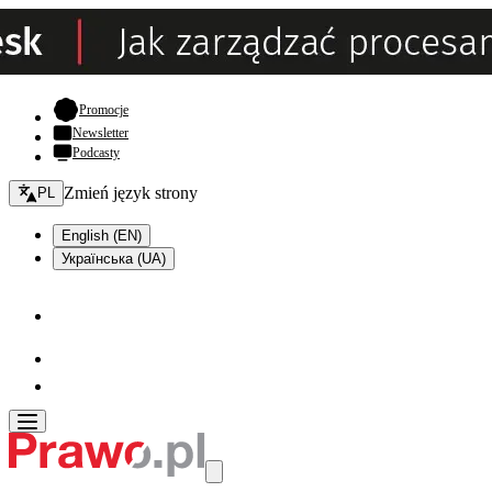
- otwiera się w nowej karcie
Promocje
Newsletter
Podcasty
Zmień język - bieżący:
Zmień język strony
PL
English (EN)
Українська (UA)