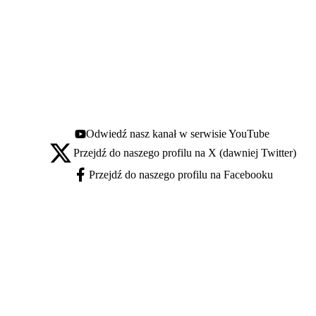
Odwiedź nasz kanał w serwisie YouTube
Youtube - otwiera się w nowej karcie
Przejdź do naszego profilu na X (dawniej Twitter)
X - otwiera się w nowej karcie
Przejdź do naszego profilu na Facebooku
Facebook - otwiera się w nowej karcie