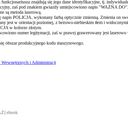
iem funkcjonariusza znajdują się jego dane identyfikacyjne, tj. i
ny, zaś pod znakiem gwiazdy umiejscowiono napis "WAŻNA DO", po
ne są metoda laserową.
się napis POLICJA, wykonany farbą optycznie zmienną. Zmienia on swo
any jest w orientacji poziomej, z beżowo-niebieskim tłem i widoczny
ICJA w kolorze złotym.
scowiono numer legitymacji, zaś w prawej grawerowany jest laserowo
e się obszar produkcyjnego kodu maszynowego.
 Wewnętrznych i Administracji
 Mateusz Jakubik, Rafał Prabucki - otwiera się w nowym oknie
Ż] ebook