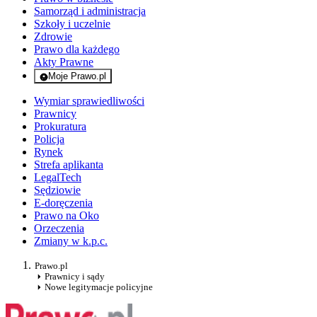
Samorząd i administracja
Szkoły i uczelnie
Zdrowie
Prawo dla każdego
Akty Prawne
Moje Prawo.pl
- rejestracja i logowanie do serwisu
Wymiar sprawiedliwości
Prawnicy
Prokuratura
Policja
Rynek
Strefa aplikanta
LegalTech
Sędziowie
E-doręczenia
Prawo na Oko
Orzeczenia
Zmiany w k.p.c.
Prawo.pl
Prawnicy i sądy
Nowe legitymacje policyjne