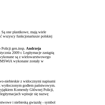
. Są one plastikowe, mają wiele
 wszyscy funkcjonariusze polskiej
Policji gen.insp.
Andrzeja
ycznia 2009 r. Legitymacje zastąpią
e wykonane są z wielowarstwowego
ez MSWiA wykonane zostały w
wo-niebieskie z widocznymi napisami
oraz wytłoczonym godłem państwowym.
wyjątkiem Komendy Głównej Policji,
 legitymacjach wpisuje się nazwę
aństwowe i niebieską gwiazdę - symbol