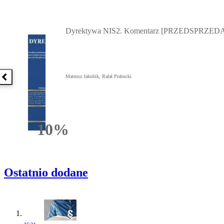
Przejdź do: Dyrektywa NIS2. Komentarz [PRZEDSPRZEDAŻ] ebook,
Dyrektywa NIS2. Komentarz [PRZEDSPRZEDA
Mateusz Jakubik, Rafał Prabucki
Poprzednia książka
10%
Rabatu
Ostatnio dodane