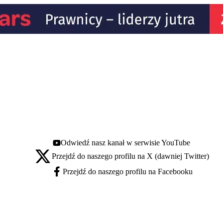
Odwiedź nasz kanał w serwisie YouTube
Youtube - otwiera się w nowej karcie
Przejdź do naszego profilu na X (dawniej Twitter)
X - otwiera się w nowej karcie
Przejdź do naszego profilu na Facebooku
Facebook - otwiera się w nowej karcie