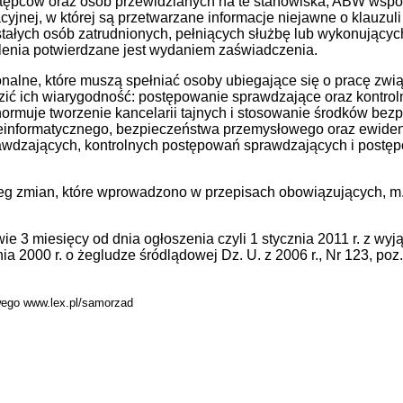
stępców oraz osób przewidzianych na te stanowiska; ABW wspó
yjnej, w której są przetwarzane informacje niejawne o klauzuli „ś
tałych osób zatrudnionych, pełniących służbę lub wykonującyc
lenia potwierdzane jest wydaniem zaświadczenia.
nalne, które muszą spełniać osoby ubiegające się o pracę zwią
zić ich wiarygodność: postępowanie sprawdzające oraz kontro
ormuje tworzenie kancelarii tajnych i stosowanie środków bez
einformatycznego, bezpieczeństwa przemysłowego oraz ewiden
awdzających, kontrolnych postępowań sprawdzających i post
g zmian, które wprowadzono w przepisach obowiązujących, m.in.
e 3 miesięcy od dnia ogłoszenia czyli 1 stycznia 2011 r. z wy
a 2000 r. o żegludze śródlądowej Dz. U. z 2006 r., Nr 123, poz
wego www.lex.pl/samorzad