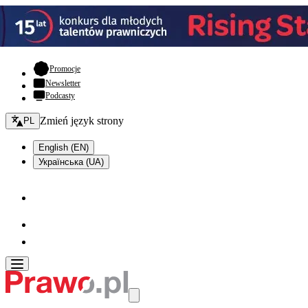
- otwiera się w nowej karcie
Promocje
Newsletter
Podcasty
Zmień język - bieżący:
Zmień język strony
PL
English (EN)
Українська (UA)