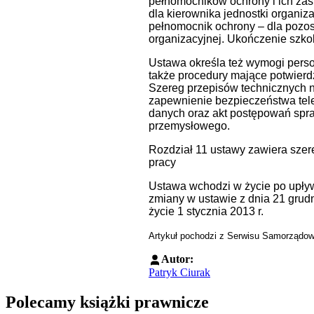
pełnomocników ochrony i ich za
dla kierownika jednostki organizac
pełnomocnik ochrony – dla pozos
organizacyjnej. Ukończenie szko
Ustawa określa też wymogi perso
także procedury mające potwierd
Szereg przepisów technicznych n
zapewnienie bezpieczeństwa tel
danych oraz akt postępowań spr
przemysłowego.
Rozdział 11 ustawy zawiera szere
pracy
Ustawa wchodzi w życie po upływi
zmiany w ustawie z dnia 21 grudni
życie 1 stycznia 2013 r.
Artykuł pochodzi z Serwisu Samorządo
Autor:
Patryk Ciurak
Polecamy książki prawnicze