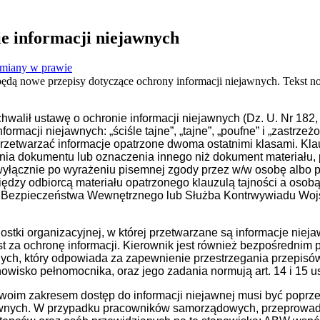
e informacji niejawnych
miany w prawie
ędą nowe przepisy dotyczące ochrony informacji niejawnych. Tekst now
hwalił ustawę o ochronie informacji niejawnych (Dz. U. Nr 182,
formacji niejawnych: „ściśle tajne”, „tajne”, „poufne” i „zastrz
przetwarzać informacje opatrzone dwoma ostatnimi klasami. Kla
ania dokumentu lub oznaczenia innego niż dokument materiału,
 wyłącznie po wyrażeniu pisemnej zgody przez w/w osobę albo p
ędzy odbiorcą materiału opatrzonego klauzulą tajności a osobą
cja Bezpieczeństwa Wewnętrznego lub Służba Kontrwywiadu Wo
stki organizacyjnej, w której przetwarzane są informacje nieja
st za ochronę informacji. Kierownik jest również bezpośredni
nych, który odpowiada za zapewnienie przestrzegania przepis
owisko pełnomocnika, oraz jego zadania normują art. 14 i 15 
woim zakresem dostęp do informacji niejawnej musi być poprz
jawnych. W przypadku pracowników samorządowych, przeprowad