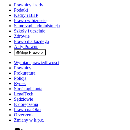
Prawnicy i sądy
Podatki
Kadry i BHP
Prawo w biznesie
Samorząd i administracja
Szkoły i uczelnie
Zdrowie
Prawo dla każdego
Akty Prawne
Moje Prawo.pl
- rejestracja i logowanie do serwisu
Wymiar sprawiedliwości
Prawnicy
Prokuratura
Policja
Rynek
Strefa aplikanta
LegalTech
Sędziowie
E-doręczenia
Prawo na Oko
Orzeczenia
Zmiany w k.p.c.