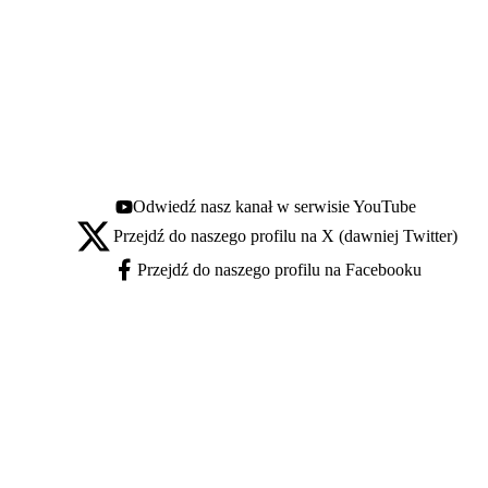
Odwiedź nasz kanał w serwisie YouTube
Youtube - otwiera się w nowej karcie
Przejdź do naszego profilu na X (dawniej Twitter)
X - otwiera się w nowej karcie
Przejdź do naszego profilu na Facebooku
Facebook - otwiera się w nowej karcie