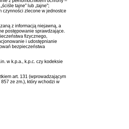
lnie z pełnomocnikiem ochrony –
ciśle tajne” lub „tajne”;
h czynności zlecone w jednostce
zaną z informacją niejawną, a
lne postępowanie sprawdzające.
pieczeństwa fizycznego,
cjonowanie i udostępnianie
ępowań bezpieczeństwa
 w k.p.a., k.p.c. czy kodeksie
jątkiem art. 131 (wprowadzającym
. 857 ze zm.), który wchodzi w