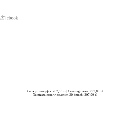
 Mateusz Jakubik, Rafał Prabucki - otwiera się w nowym oknie
Ż] ebook
Cena promocyjna: 267,30 zł |
Cena regularna: 297,00 zł
Najniższa cena w ostatnich 30 dniach: 207,90 zł