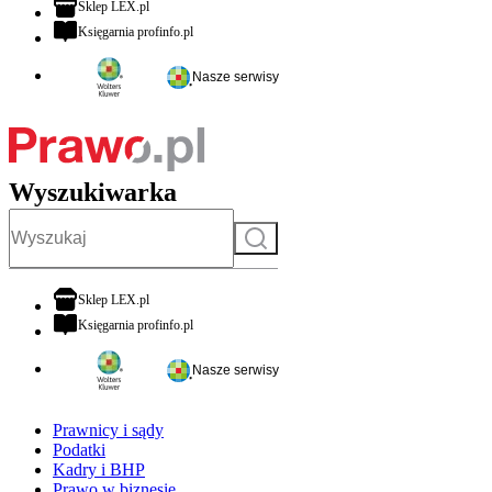
otwiera się w nowej karcie
Sklep LEX.pl
otwiera się w nowej karcie
Księgarnia profinfo.pl
Nasze serwisy
Wyszukiwarka
Szukaj
otwiera się w nowej karcie
Sklep LEX.pl
otwiera się w nowej karcie
Księgarnia profinfo.pl
Nasze serwisy
Prawnicy i sądy
Podatki
Kadry i BHP
Prawo w biznesie