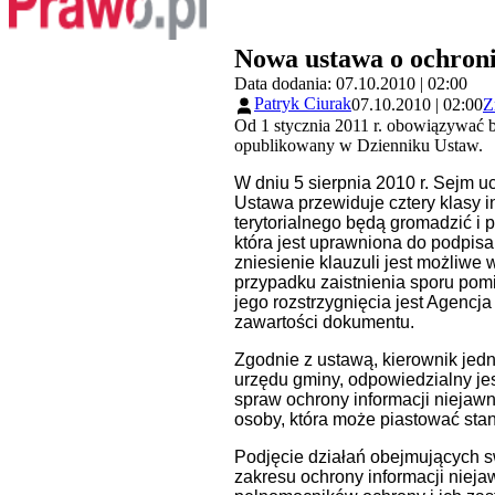
Nowa ustawa o ochroni
Data dodania: 07.10.2010 | 02:00
Patryk Ciurak
07.10.2010 | 02:00
Z
Od 1 stycznia 2011 r. obowiązywać b
opublikowany w Dzienniku Ustaw.
W dniu 5 sierpnia 2010 r. Sejm uc
Ustawa przewiduje cztery klasy in
terytorialnego będą gromadzić i 
która jest uprawniona do podpis
zniesienie klauzuli jest możliwe
przypadku zaistnienia sporu pomi
jego rozstrzygnięcia jest Agen
zawartości dokumentu.
Zgodnie z ustawą, kierownik jedno
urzędu gminy, odpowiedzialny je
spraw ochrony informacji niejaw
osoby, która może piastować stan
Podjęcie działań obejmujących s
zakresu ochrony informacji nie