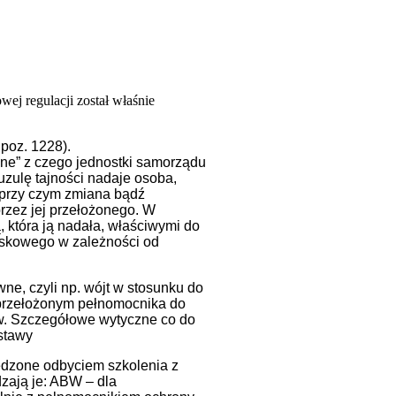
ej regulacji został właśnie
 poz. 1228).
eżone” z czego jednostki samorządu
uzulę tajności nadaje osoba,
 przy czym zmiana bądź
rzez jej przełożonego. W
, która ją nadała, właściwymi do
jskowego w zależności od
wne, czyli np. wójt w stosunku do
m przełożonym pełnomocnika do
ów. Szczegółowe wytyczne co do
ustawy
edzone odbyciem szkolenia z
zają je: ABW – dla