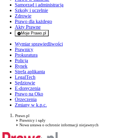
Samorząd i administracja
Szkoły i uczelnie
Zdrowie
Prawo dla każdego
Akty Prawne
Moje Prawo.pl
- rejestracja i logowanie do serwisu
Wymiar sprawiedliwości
Prawnicy
Prokuratura
Policja
Rynek
Strefa aplikanta
LegalTech
Sędziowie
E-doręczenia
Prawo na Oko
Orzeczenia
Zmiany w k.p.c.
Prawo.pl
Prawnicy i sądy
Nowa ustawa o ochronie informacji niejawnych