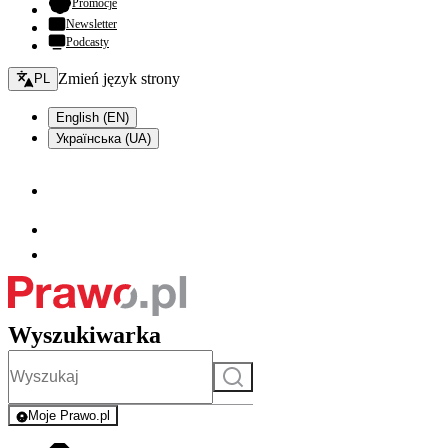
- otwiera się w nowej karcie
Promocje
Newsletter
Podcasty
Zmień język - bieżący:
Zmień język strony
PL
English (EN)
Українська (UA)
Wyszukiwarka
Szukaj
Moje Prawo.pl
- rejestracja i logowanie do serwisu