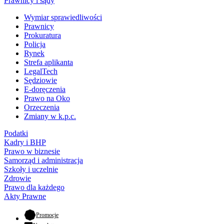
Prawnicy i sądy
Wymiar sprawiedliwości
Prawnicy
Prokuratura
Policja
Rynek
Strefa aplikanta
LegalTech
Sędziowie
E-doręczenia
Prawo na Oko
Orzeczenia
Zmiany w k.p.c.
Podatki
Kadry i BHP
Prawo w biznesie
Samorząd i administracja
Szkoły i uczelnie
Zdrowie
Prawo dla każdego
Akty Prawne
- otwiera się w nowej karcie
Promocje