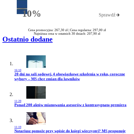
10%
Sprawdź
Rabatu
Cena promocyjna: 267,30 zł |
Cena regularna: 297,00 zł
Najniższa cena w ostatnich 30 dniach: 207,90 zł
Ostatnio dodane
16:10
Przejdź do artykułu:
20 dni na sali sądowej, 4 obowiązkowe szkolenia w roku, coroczne
wybory – MS chce zmian dla ławników
11:29
Przejdź do artykułu:
Ponad 200 aktów mianowania asesorów z kontrasygnatą premiera
11:19
Przejdź do artykułu:
Notariusz pomoże przy wpisie do księgi wieczystej? MS proponuje