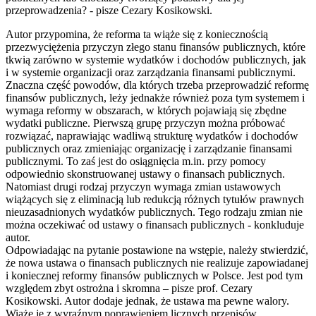
przeprowadzenia? - pisze Cezary Kosikowski.
Autor przypomina, że reforma ta wiąże się z koniecznością
przezwyciężenia przyczyn złego stanu finansów publicznych, które
tkwią zarówno w systemie wydatków i dochodów publicznych, jak
i w systemie organizacji oraz zarządzania finansami publicznymi.
Znaczna część powodów, dla których trzeba przeprowadzić reformę
finansów publicznych, leży jednakże również poza tym systemem i
wymaga reformy w obszarach, w których pojawiają się zbędne
wydatki publiczne. Pierwszą grupę przyczyn można próbować
rozwiązać, naprawiając wadliwą strukturę wydatków i dochodów
publicznych oraz zmieniając organizację i zarządzanie finansami
publicznymi. To zaś jest do osiągnięcia m.in. przy pomocy
odpowiednio skonstruowanej ustawy o finansach publicznych.
Natomiast drugi rodzaj przyczyn wymaga zmian ustawowych
wiążących się z eliminacją lub redukcją różnych tytułów prawnych
nieuzasadnionych wydatków publicznych. Tego rodzaju zmian nie
można oczekiwać od ustawy o finansach publicznych - konkluduje
autor.
Odpowiadając na pytanie postawione na wstępie, należy stwierdzić,
że nowa ustawa o finansach publicznych nie realizuje zapowiadanej
i koniecznej reformy finansów publicznych w Polsce. Jest pod tym
względem zbyt ostrożna i skromna – pisze prof. Cezary
Kosikowski. Autor dodaje jednak, że ustawa ma pewne walory.
Wiąże je z wyraźnym poprawieniem licznych przepisów