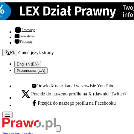
- otwiera się w nowej karcie
Promocje
Newsletter
Podcasty
Zmień język - bieżący:
Zmień język strony
PL
English (EN)
Українська (UA)
Odwiedź nasz kanał w serwisie YouTube
Youtube - otwiera się w nowej karcie
Przejdź do naszego profilu na X (dawniej Twitter)
X - otwiera się w nowej karcie
Przejdź do naszego profilu na Facebooku
Facebook - otwiera się w nowej karcie