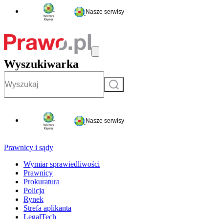
Nasze serwisy
Wyszukiwarka
Szukaj
Nasze serwisy
Prawnicy i sądy
Wymiar sprawiedliwości
Prawnicy
Prokuratura
Policja
Rynek
Strefa aplikanta
LegalTech