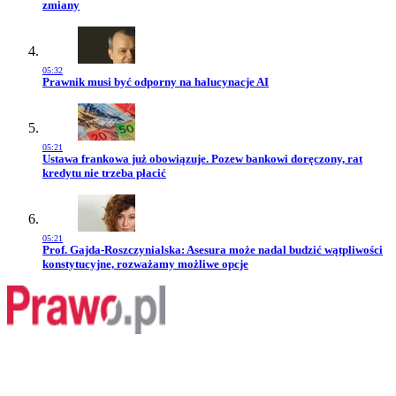
zmiany
05:32
Przejdź do artykułu:
Prawnik musi być odporny na halucynacje AI
05:21
Przejdź do artykułu:
Ustawa frankowa już obowiązuje. Pozew bankowi doręczony, rat
kredytu nie trzeba płacić
05:21
Przejdź do artykułu:
Prof. Gajda-Roszczynialska: Asesura może nadal budzić wątpliwości
konstytucyjne, rozważamy możliwe opcje