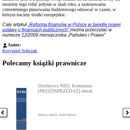
możemy tego robić jedynie w skali roku, a zastosowania
czteroletniego planowania budżetowego odsuwać w czasie, w
którym tracimy środki europejskie.
Cały artykuł
„Reforma finansów w Polsce w świetle nowej
ustawy o finansach publicznych”
można przeczytać w
numerze 12/2009 miesięcznika „Państwo i Prawo”
Autor:
Krzysztof Sobczak
Polecamy książki prawnicze
Przejdź do: Dyrektywa NIS2. Komentarz [PRZEDSPRZEDAŻ] ebook,
Dyrektywa NIS2. Komentarz
[PRZEDSPRZEDAŻ] ebook
Poprzednia książka
N
Mateusz Jakubik, Rafał Prabucki