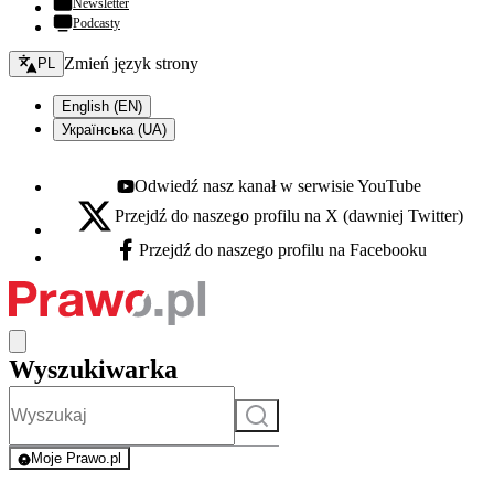
Newsletter
Podcasty
Zmień język - bieżący:
Zmień język strony
PL
English (EN)
Українська (UA)
Odwiedź nasz kanał w serwisie YouTube
Youtube - otwiera się w nowej karcie
Przejdź do naszego profilu na X (dawniej Twitter)
X - otwiera się w nowej karcie
Przejdź do naszego profilu na Facebooku
Facebook - otwiera się w nowej karcie
Wyszukiwarka
Szukaj
Moje Prawo.pl
- rejestracja i logowanie do serwisu