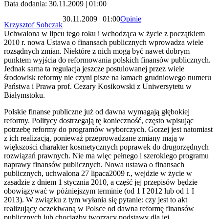
Data dodania: 30.11.2009 | 01:00
30.11.2009 | 01:00
Opinie
Krzysztof Sobczak
Uchwalona w lipcu tego roku i wchodząca w życie z początkiem
2010 r. nowa Ustawa o finansach publicznych wprowadza wiele
rozsądnych zmian. Niektóre z nich mogą być nawet dobrym
punktem wyjścia do reformowania polskich finansów publicznych.
Jednak sama ta regulacja jeszcze postulowanej przez wiele
środowisk reformy nie czyni pisze na łamach grudniowego numeru
Państwa i Prawa prof. Cezary Kosikowski z Uniwersytetu w
Białymstoku.
Polskie finanse publiczne już od dawna wymagają głębokiej
reformy. Politycy dostrzegają tę konieczność, często wpisując
potrzebę reformy do programów wyborczych. Gorzej jest natomiast
z ich realizacją, ponieważ przeprowadzane zmiany mają w
większości charakter kosmetycznych poprawek do drugorzędnych
rozwiązań prawnych. Nie ma więc pełnego i szerokiego programu
naprawy finansów publicznych. Nowa ustawa o finansach
publicznych, uchwalona 27 lipaca2009 r., wejdzie w życie w
zasadzie z dniem 1 stycznia 2010, a część jej przepisów będzie
obowiązywać w późniejszym terminie (od 1 I 2012 lub od 1 I
2013). W związku z tym wyłania się pytanie: czy jest to akt
realizujący oczekiwaną w Polsce od dawna reformę finansów
publicznych lub chociażby tworzący podstawy dla jej