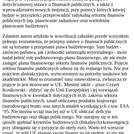
dotychczasowej ustawy o finansach publicznych, a także z
wprowadzeniem nowych instytucji, przy pomocy których łatwiej
będzie w przyszłości przeprowadzić radykalną reformę finansów
publicznych (np. planowanie zadaniowe oraz wieloletnie
planowanie budżetowe).
Zdaniem autora artykułu w nowelizacji zabrakło przede wszystkim
pełnego zrozumienia, że przepisy ustawy o finansach publicznych
nie są tożsame z przepisami prawa budżetowego. Sam budżet -
zarówno państwa, jak i jednostki samorządu terytorialnego - może
nadal pełnić rolę podstawowego planu finansowego, ale nie może
zastąpić planu finansowego sektora finansów publicznych. Pojęcie
sektora finansów publicznych odnosi się do realnego bytu. Nie jest
pojęciem abstrakcyjnym, wytworzonym na potrzeby naukowe lub
akademickie. Musi to zrozumieć nasz ustawodawca, zwłaszcza że
pojęcie to jest stosowane w UE. Musimy także – pisze Cezary
Kosikowski - zbliżyć się do Unii Europejskiej i jej rozwiązań
finansowych w kwestiach dotyczących m.in. zakresu sektora
finansów publicznych, zasad obliczania produktu krajowego
(narodowego) brutto oraz innych ustaleń wynikających z tzw. ESA
‘95. Nie można wciąż inaczej niż w UE obliczać deficytu
budżetowego oraz długu publicznego. Nie starajmy się w ten
sposób spełniać kryteriów budżetowych (fiskalnych) konwergencji
przy ubieganiu się o przyjęcie do strefy euro. Warto też wreszcie
uznać, że jeśli UE planuje swoje finanse na lat siedem, to my nie