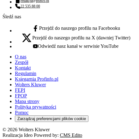
redakcja@prawo.pl
Adres email:
22 535 88 00
Numer telefonu:
Śledź nas
Przejdź do naszego profilu na Facebooku
facebook - otwiera się w nowej karcie
Przejdź do naszego profilu na X (dawniej Twitter)
x - otwiera się w nowej karcie
Odwiedź nasz kanał w serwisie YouTube
youtube - otwiera się w nowej karcie
O nas
Zespół
Kontakt
Regulamin
Księgarnia Profinfo.pl
Wolters Kluwer
FEPI
FPOP
Mapa strony
Polityka prywatności
Pomoc
Zarządzaj preferencjami plików cookie
© 2026 Wolters Kluwer
Realizacja Ideo Powered by:
CMS Edito