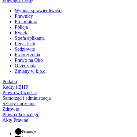
Prawnicy i sądy
Wymiar sprawiedliwości
Prawnicy
Prokuratura
Policja
Rynek
Strefa aplikanta
LegalTech
Sędziowie
E-doręczenia
Prawo na Oko
Orzeczenia
Zmiany w k.p.c.
Podatki
Kadry i BHP
Prawo w biznesie
Samorząd i administracja
Szkoły i uczelnie
Zdrowie
Prawo dla każdego
Akty Prawne
- otwiera się w nowej karcie
Promocje