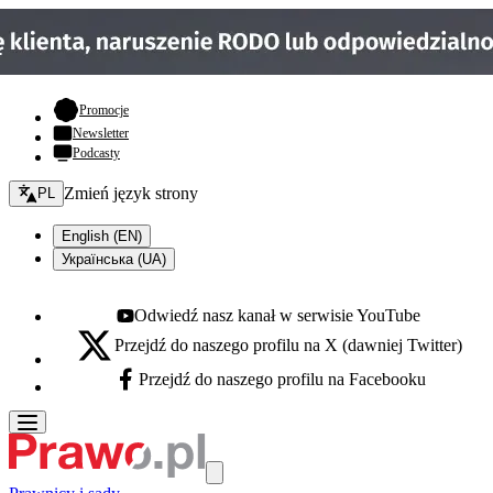
- otwiera się w nowej karcie
Promocje
Newsletter
Podcasty
Zmień język - bieżący:
Zmień język strony
PL
English (EN)
Українська (UA)
Odwiedź nasz kanał w serwisie YouTube
Youtube - otwiera się w nowej karcie
Przejdź do naszego profilu na X (dawniej Twitter)
X - otwiera się w nowej karcie
Przejdź do naszego profilu na Facebooku
Facebook - otwiera się w nowej karcie