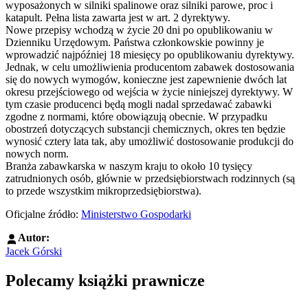
wyposażonych w silniki spalinowe oraz silniki parowe, proc i
katapult. Pełna lista zawarta jest w art. 2 dyrektywy.
Nowe przepisy wchodzą w życie 20 dni po opublikowaniu w
Dzienniku Urzędowym. Państwa członkowskie powinny je
wprowadzić najpóźniej 18 miesięcy po opublikowaniu dyrektywy.
Jednak, w celu umożliwienia producentom zabawek dostosowania
się do nowych wymogów, konieczne jest zapewnienie dwóch lat
okresu przejściowego od wejścia w życie niniejszej dyrektywy. W
tym czasie producenci będą mogli nadal sprzedawać zabawki
zgodne z normami, które obowiązują obecnie. W przypadku
obostrzeń dotyczących substancji chemicznych, okres ten będzie
wynosić cztery lata tak, aby umożliwić dostosowanie produkcji do
nowych norm.
Branża zabawkarska w naszym kraju to około 10 tysięcy
zatrudnionych osób, głównie w przedsiębiorstwach rodzinnych (są
to przede wszystkim mikroprzedsiębiorstwa).
Oficjalne źródło:
Ministerstwo Gospodarki
Autor:
Jacek Górski
Polecamy książki prawnicze