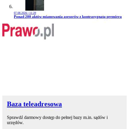
07.08.2026 | 11:29
Przejdź do artykułu:
Ponad 200 aktów mianowania asesorów z kontrasygnatą premiera
Baza teleadresowa
Sprawdź darmowy dostęp do pełnej bazy m.in. sądów i
urzędów.