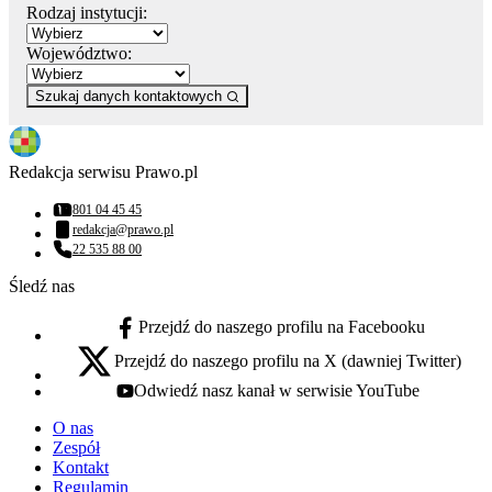
Rodzaj instytucji:
Województwo:
Szukaj danych kontaktowych
Redakcja serwisu Prawo.pl
801 04 45 45
Numer telefonu:
redakcja@prawo.pl
Adres email:
22 535 88 00
Numer telefonu:
Śledź nas
Przejdź do naszego profilu na Facebooku
facebook - otwiera się w nowej karcie
Przejdź do naszego profilu na X (dawniej Twitter)
x - otwiera się w nowej karcie
Odwiedź nasz kanał w serwisie YouTube
youtube - otwiera się w nowej karcie
O nas
Zespół
Kontakt
Regulamin