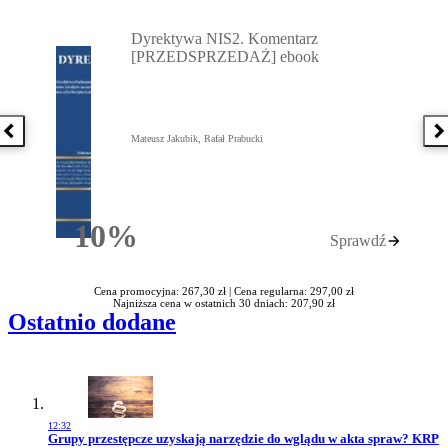
Przejdź do: Dyrektywa NIS2. Komentarz [PRZEDSPRZEDAŻ] ebook,
Dyrektywa NIS2. Komentarz
[PRZEDSPRZEDAŻ] ebook
Poprzednia książka
N
Mateusz Jakubik, Rafał Prabucki
10%
Sprawdź
Rabatu
Cena promocyjna: 267,30 zł |
Cena regularna: 297,00 zł
Najniższa cena w ostatnich 30 dniach: 207,90 zł
Ostatnio dodane
12:32
Przejdź do artykułu:
Grupy przestępcze uzyskają narzędzie do wglądu w akta spraw? KRP