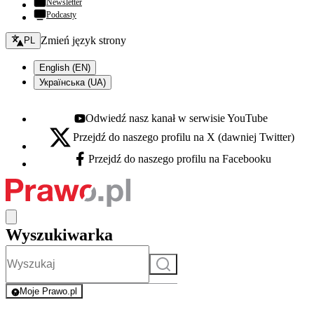
Newsletter
Podcasty
Zmień język - bieżący:
Zmień język strony
PL
English (EN)
Українська (UA)
Odwiedź nasz kanał w serwisie YouTube
Youtube - otwiera się w nowej karcie
Przejdź do naszego profilu na X (dawniej Twitter)
X - otwiera się w nowej karcie
Przejdź do naszego profilu na Facebooku
Facebook - otwiera się w nowej karcie
Wyszukiwarka
Szukaj
Moje Prawo.pl
- rejestracja i logowanie do serwisu