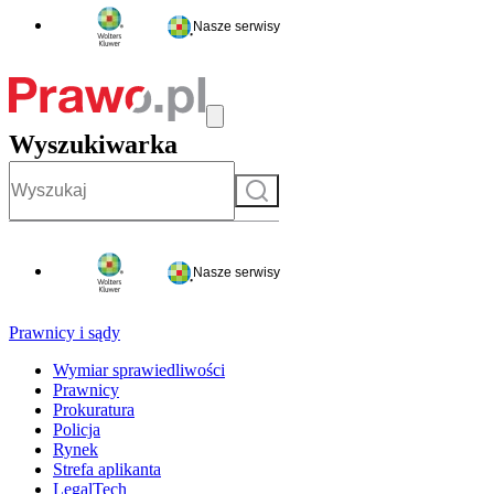
Nasze serwisy
Wyszukiwarka
Szukaj
Nasze serwisy
Prawnicy i sądy
Wymiar sprawiedliwości
Prawnicy
Prokuratura
Policja
Rynek
Strefa aplikanta
LegalTech