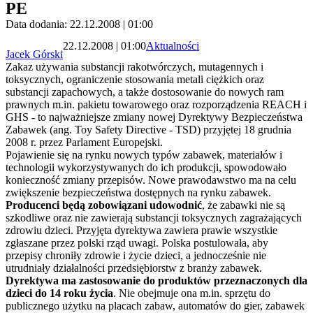
PE
Data dodania: 22.12.2008 | 01:00
22.12.2008 | 01:00
Aktualności
Jacek Górski
Zakaz używania substancji rakotwórczych, mutagennych i
toksycznych, ograniczenie stosowania metali ciężkich oraz
substancji zapachowych, a także dostosowanie do nowych ram
prawnych m.in. pakietu towarowego oraz rozporządzenia REACH i
GHS - to najważniejsze zmiany nowej Dyrektywy Bezpieczeństwa
Zabawek (ang. Toy Safety Directive - TSD) przyjętej 18 grudnia
2008 r. przez Parlament Europejski.
Pojawienie się na rynku nowych typów zabawek, materiałów i
technologii wykorzystywanych do ich produkcji, spowodowało
konieczność zmiany przepisów. Nowe prawodawstwo ma na celu
zwiększenie bezpieczeństwa dostępnych na rynku zabawek.
Producenci będą zobowiązani udowodnić
, że zabawki nie są
szkodliwe oraz nie zawierają substancji toksycznych zagrażających
zdrowiu dzieci. Przyjęta dyrektywa zawiera prawie wszystkie
zgłaszane przez polski rząd uwagi. Polska postulowała, aby
przepisy chroniły zdrowie i życie dzieci, a jednocześnie nie
utrudniały działalności przedsiębiorstw z branży zabawek.
Dyrektywa ma zastosowanie do produktów przeznaczonych dla
dzieci do 14 roku życia
. Nie obejmuje ona m.in. sprzętu do
publicznego użytku na placach zabaw, automatów do gier, zabawek