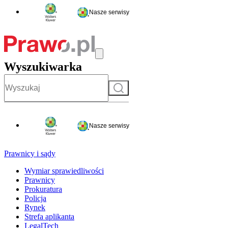
Nasze serwisy
Wyszukiwarka
Szukaj
Nasze serwisy
Prawnicy i sądy
Wymiar sprawiedliwości
Prawnicy
Prokuratura
Policja
Rynek
Strefa aplikanta
LegalTech