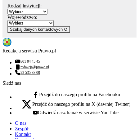
Rodzaj instytucji:
Województwo:
Szukaj danych kontaktowych
Redakcja serwisu Prawo.pl
801 04 45 45
Numer telefonu:
redakcja@prawo.pl
Adres email:
22 535 88 00
Numer telefonu:
Śledź nas
Przejdź do naszego profilu na Facebooku
facebook - otwiera się w nowej karcie
Przejdź do naszego profilu na X (dawniej Twitter)
x - otwiera się w nowej karcie
Odwiedź nasz kanał w serwisie YouTube
youtube - otwiera się w nowej karcie
O nas
Zespół
Kontakt