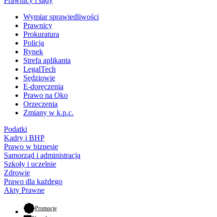
Prawnicy i sądy
Wymiar sprawiedliwości
Prawnicy
Prokuratura
Policja
Rynek
Strefa aplikanta
LegalTech
Sędziowie
E-doręczenia
Prawo na Oko
Orzeczenia
Zmiany w k.p.c.
Podatki
Kadry i BHP
Prawo w biznesie
Samorząd i administracja
Szkoły i uczelnie
Zdrowie
Prawo dla każdego
Akty Prawne
- otwiera się w nowej karcie
Promocje