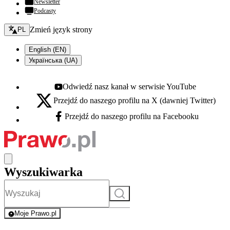
Newsletter
Podcasty
Zmień język - bieżący:
Zmień język strony
PL
English (EN)
Українська (UA)
Odwiedź nasz kanał w serwisie YouTube
Youtube - otwiera się w nowej karcie
Przejdź do naszego profilu na X (dawniej Twitter)
X - otwiera się w nowej karcie
Przejdź do naszego profilu na Facebooku
Facebook - otwiera się w nowej karcie
Wyszukiwarka
Szukaj
Moje Prawo.pl
- rejestracja i logowanie do serwisu