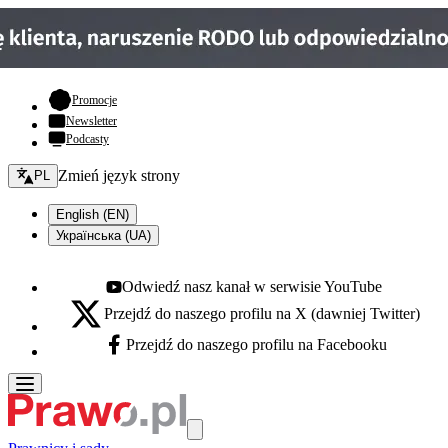
- otwiera się w nowej karcie
Promocje
Newsletter
Podcasty
Zmień język - bieżący:
Zmień język strony
PL
English (EN)
Українська (UA)
Odwiedź nasz kanał w serwisie YouTube
Youtube - otwiera się w nowej karcie
Przejdź do naszego profilu na X (dawniej Twitter)
X - otwiera się w nowej karcie
Przejdź do naszego profilu na Facebooku
Facebook - otwiera się w nowej karcie