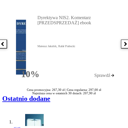
Przejdź do: Dyrektywa NIS2. Komentarz [PRZEDSPRZEDAŻ] ebook,
Dyrektywa NIS2. Komentarz
[PRZEDSPRZEDAŻ] ebook
Poprzednia książka
N
Mateusz Jakubik, Rafał Prabucki
10%
Sprawdź
Rabatu
Cena promocyjna: 267,30 zł |
Cena regularna: 297,00 zł
Najniższa cena w ostatnich 30 dniach: 207,90 zł
Ostatnio dodane