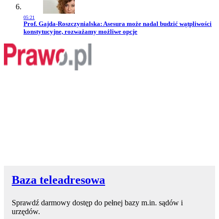
05:21
Przejdź do artykułu:
Prof. Gajda-Roszczynialska: Asesura może nadal budzić wątpliwości
konstytucyjne, rozważamy możliwe opcje
Baza teleadresowa
Sprawdź darmowy dostęp do pełnej bazy m.in. sądów i
urzędów.