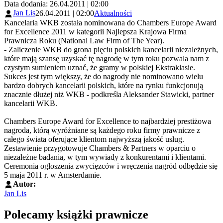
Data dodania: 26.04.2011 | 02:00
Jan Lis
26.04.2011 | 02:00
Aktualności
Kancelaria WKB została nominowana do Chambers Europe Award
for Excellence 2011 w kategorii Najlepsza Krajowa Firma
Prawnicza Roku (National Law Firm of The Year).
- Zaliczenie WKB do grona pięciu polskich kancelarii niezależnych,
które mają szansę uzyskać tę nagrodę w tym roku pozwala nam z
czystym sumieniem uznać, że gramy w polskiej Ekstraklasie.
Sukces jest tym większy, że do nagrody nie nominowano wielu
bardzo dobrych kancelarii polskich, które na rynku funkcjonują
znacznie dłużej niż WKB - podkreśla Aleksander Stawicki, partner
kancelarii WKB.
Chambers Europe Award for Excellence to najbardziej prestiżowa
nagroda, którą wyróżniane są każdego roku firmy prawnicze z
całego świata oferujące klientom najwyższą jakość usług.
Zestawienie przygotowuje Chambers & Partners w oparciu o
niezależne badania, w tym wywiady z konkurentami i klientami.
Ceremonia ogłoszenia zwycięzców i wręczenia nagród odbędzie się
5 maja 2011 r. w Amsterdamie.
Autor:
Jan Lis
Polecamy książki prawnicze