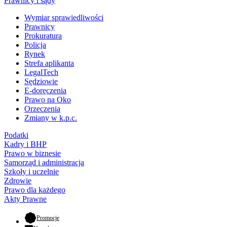
Prawnicy i sądy
Wymiar sprawiedliwości
Prawnicy
Prokuratura
Policja
Rynek
Strefa aplikanta
LegalTech
Sędziowie
E-doręczenia
Prawo na Oko
Orzeczenia
Zmiany w k.p.c.
Podatki
Kadry i BHP
Prawo w biznesie
Samorząd i administracja
Szkoły i uczelnie
Zdrowie
Prawo dla każdego
Akty Prawne
- otwiera się w nowej karcie
Promocje