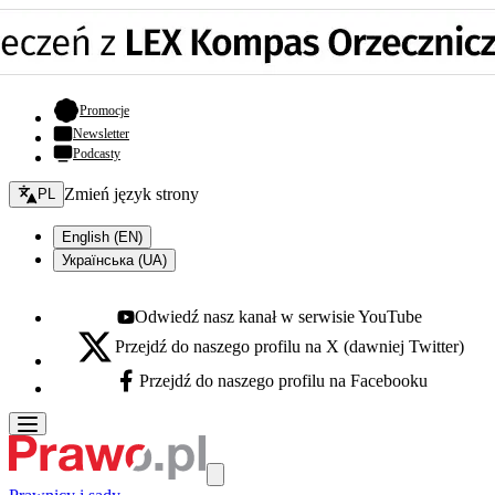
- otwiera się w nowej karcie
Promocje
Newsletter
Podcasty
Zmień język - bieżący:
Zmień język strony
PL
English (EN)
Українська (UA)
Odwiedź nasz kanał w serwisie YouTube
Youtube - otwiera się w nowej karcie
Przejdź do naszego profilu na X (dawniej Twitter)
X - otwiera się w nowej karcie
Przejdź do naszego profilu na Facebooku
Facebook - otwiera się w nowej karcie