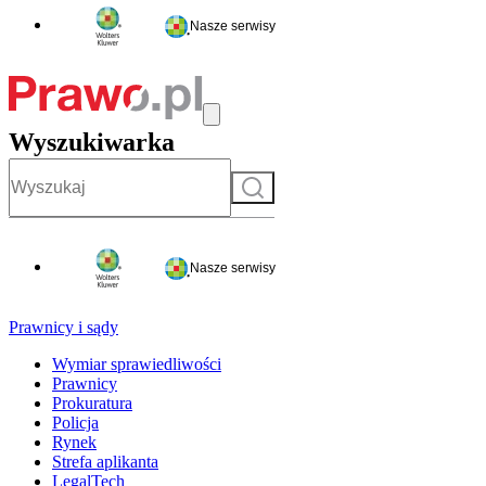
Nasze serwisy
Wyszukiwarka
Szukaj
Nasze serwisy
Prawnicy i sądy
Wymiar sprawiedliwości
Prawnicy
Prokuratura
Policja
Rynek
Strefa aplikanta
LegalTech