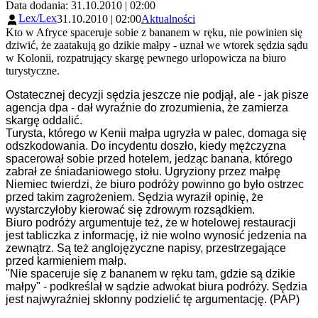
Data dodania: 31.10.2010 | 02:00
Lex/Lex
31.10.2010 | 02:00
Aktualności
Kto w Afryce spaceruje sobie z bananem w ręku, nie powinien się
dziwić, że zaatakują go dzikie małpy - uznał we wtorek sędzia sądu
w Kolonii, rozpatrujący skargę pewnego urlopowicza na biuro
turystyczne.
Ostatecznej decyzji sędzia jeszcze nie podjął, ale - jak pisze
agencja dpa - dał wyraźnie do zrozumienia, że zamierza
skargę oddalić.
Turysta, którego w Kenii małpa ugryzła w palec, domaga się
odszkodowania. Do incydentu doszło, kiedy mężczyzna
spacerował sobie przed hotelem, jedząc banana, którego
zabrał ze śniadaniowego stołu. Ugryziony przez małpę
Niemiec twierdzi, że biuro podróży powinno go było ostrzec
przed takim zagrożeniem. Sędzia wyraził opinię, że
wystarczyłoby kierować się zdrowym rozsądkiem.
Biuro podróży argumentuje też, że w hotelowej restauracji
jest tabliczka z informację, iż nie wolno wynosić jedzenia na
zewnątrz. Są też anglojęzyczne napisy, przestrzegające
przed karmieniem małp.
"Nie spaceruje się z bananem w ręku tam, gdzie są dzikie
małpy" - podkreślał w sądzie adwokat biura podróży. Sędzia
jest najwyraźniej skłonny podzielić tę argumentację. (PAP)