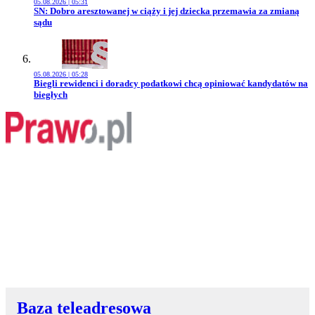
05.08.2026 | 05:31
Przejdź do artykułu:
SN: Dobro aresztowanej w ciąży i jej dziecka przemawia za zmianą
sądu
05.08.2026 | 05:28
Przejdź do artykułu:
Biegli rewidenci i doradcy podatkowi chcą opiniować kandydatów na
biegłych
Baza teleadresowa