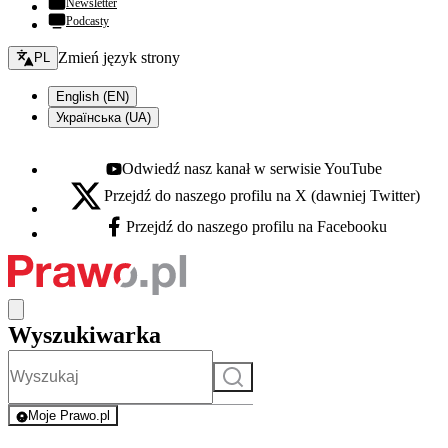
Newsletter
Podcasty
Zmień język - bieżący:
Zmień język strony
PL
English (EN)
Українська (UA)
Odwiedź nasz kanał w serwisie YouTube
Youtube - otwiera się w nowej karcie
Przejdź do naszego profilu na X (dawniej Twitter)
X - otwiera się w nowej karcie
Przejdź do naszego profilu na Facebooku
Facebook - otwiera się w nowej karcie
Wyszukiwarka
Szukaj
Moje Prawo.pl
- rejestracja i logowanie do serwisu