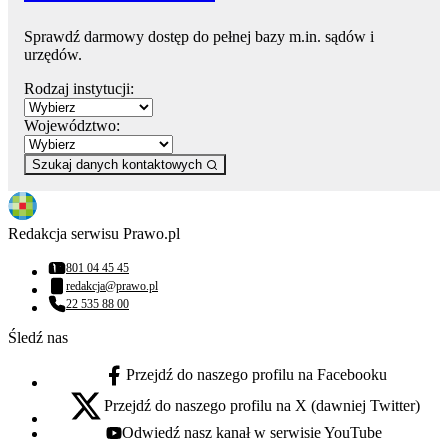
Sprawdź darmowy dostęp do pełnej bazy m.in. sądów i
urzędów.
Rodzaj instytucji:
Województwo:
Szukaj danych kontaktowych
Redakcja serwisu Prawo.pl
801 04 45 45
Numer telefonu:
redakcja@prawo.pl
Adres email:
22 535 88 00
Numer telefonu:
Śledź nas
Przejdź do naszego profilu na Facebooku
facebook - otwiera się w nowej karcie
Przejdź do naszego profilu na X (dawniej Twitter)
x - otwiera się w nowej karcie
Odwiedź nasz kanał w serwisie YouTube
youtube - otwiera się w nowej karcie