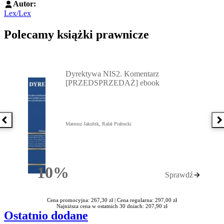
Autor:
Lex/Lex
Polecamy książki prawnicze
Przejdź do: Dyrektywa NIS2. Komentarz [PRZEDSPRZEDAŻ] ebook,
Dyrektywa NIS2. Komentarz
[PRZEDSPRZEDAŻ] ebook
Poprzednia książka
N
Mateusz Jakubik, Rafał Prabucki
10%
Sprawdź
Rabatu
Cena promocyjna: 267,30 zł |
Cena regularna: 297,00 zł
Najniższa cena w ostatnich 30 dniach: 207,90 zł
Ostatnio dodane