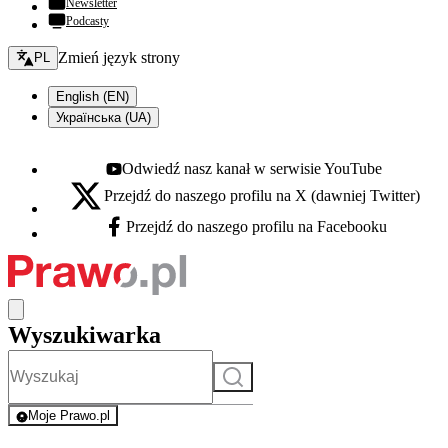
Newsletter
Podcasty
Zmień język - bieżący:
Zmień język strony
PL
English (EN)
Українська (UA)
Odwiedź nasz kanał w serwisie YouTube
Youtube - otwiera się w nowej karcie
Przejdź do naszego profilu na X (dawniej Twitter)
X - otwiera się w nowej karcie
Przejdź do naszego profilu na Facebooku
Facebook - otwiera się w nowej karcie
Wyszukiwarka
Szukaj
Moje Prawo.pl
- rejestracja i logowanie do serwisu