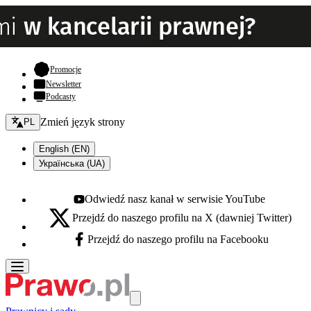
- otwiera się w nowej karcie
Promocje
Newsletter
Podcasty
Zmień język - bieżący:
Zmień język strony
PL
English (EN)
Українська (UA)
Odwiedź nasz kanał w serwisie YouTube
Youtube - otwiera się w nowej karcie
Przejdź do naszego profilu na X (dawniej Twitter)
X - otwiera się w nowej karcie
Przejdź do naszego profilu na Facebooku
Facebook - otwiera się w nowej karcie