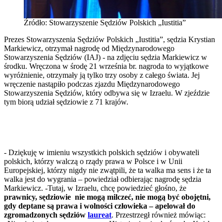
Źródło: Stowarzyszenie Sędziów Polskich „Iustitia”
Prezes Stowarzyszenia Sędziów Polskich „Iustitia”, sędzia Krystian
Markiewicz, otrzymał nagrodę od Międzynarodowego
Stowarzyszenia Sędziów (IAJ) - na zdjęciu sędzia Markiewicz w
środku. Wręczona w środę 21 września br. nagroda to wyjątkowe
wyróżnienie, otrzymały ją tylko trzy osoby z całego świata. Jej
wręczenie nastąpiło podczas zjazdu Międzynarodowego
Stowarzyszenia Sędziów, który odbywa się w Izraelu. W zjeździe
tym biorą udział sędziowie z 71 krajów.
- Dziękuję w imieniu wszystkich polskich sędziów i obywateli
polskich, którzy walczą o rządy prawa w Polsce i w Unii
Europejskiej, którzy nigdy nie zwątpili, że ta walka ma sens i że ta
walka jest do wygrania – powiedział odbierając nagrodę sędzia
Markiewicz. -Tutaj, w Izraelu, chcę powiedzieć głośno, że
prawnicy, sędziowie nie mogą milczeć, nie mogą być obojętni,
gdy deptane są prawa i wolności człowieka – apelował do
zgromadzonych sędziów
laureat
. Przestrzegł również mówiąc: