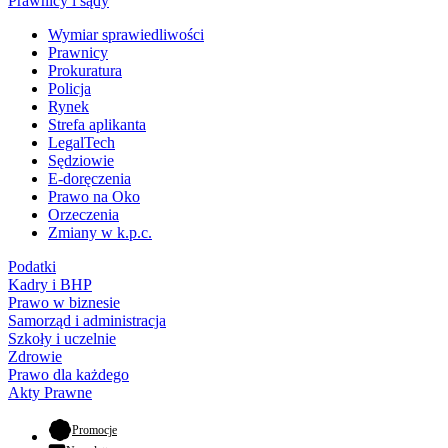
Prawnicy i sądy
Wymiar sprawiedliwości
Prawnicy
Prokuratura
Policja
Rynek
Strefa aplikanta
LegalTech
Sędziowie
E-doręczenia
Prawo na Oko
Orzeczenia
Zmiany w k.p.c.
Podatki
Kadry i BHP
Prawo w biznesie
Samorząd i administracja
Szkoły i uczelnie
Zdrowie
Prawo dla każdego
Akty Prawne
- otwiera się w nowej karcie
Promocje