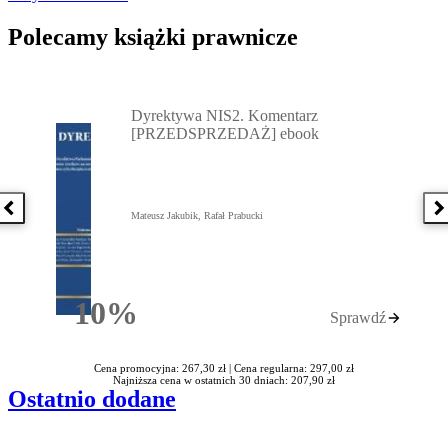
Polecamy książki prawnicze
Przejdź do: Dyrektywa NIS2. Komentarz [PRZEDSPRZEDAŻ] ebook,
Dyrektywa NIS2. Komentarz
[PRZEDSPRZEDAŻ] ebook
Poprzednia książka
N
Mateusz Jakubik, Rafał Prabucki
10%
Sprawdź
Rabatu
Cena promocyjna: 267,30 zł |
Cena regularna: 297,00 zł
Najniższa cena w ostatnich 30 dniach: 207,90 zł
Ostatnio dodane