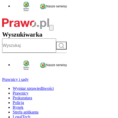
Nasze serwisy
Wyszukiwarka
Szukaj
Nasze serwisy
Prawnicy i sądy
Wymiar sprawiedliwości
Prawnicy
Prokuratura
Policja
Rynek
Strefa aplikanta
LegalTech