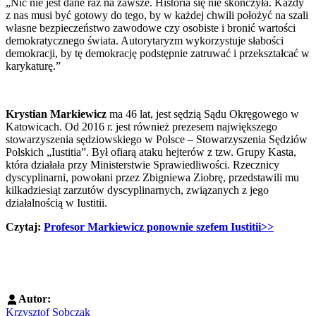
„Nic nie jest dane raz na zawsze. Historia się nie skończyła. Każdy
z nas musi być gotowy do tego, by w każdej chwili położyć na szali
własne bezpieczeństwo zawodowe czy osobiste i bronić wartości
demokratycznego świata. Autorytaryzm wykorzystuje słabości
demokracji, by tę demokrację podstępnie zatruwać i przekształcać w
karykaturę.”
Krystian Markiewicz
ma 46 lat, jest sędzią Sądu Okręgowego w
Katowicach. Od 2016 r. jest również prezesem największego
stowarzyszenia sędziowskiego w Polsce – Stowarzyszenia Sędziów
Polskich „Iustitia”. Był ofiarą ataku hejterów z tzw. Grupy Kasta,
która działała przy Ministerstwie Sprawiedliwości. Rzecznicy
dyscyplinarni, powołani przez Zbigniewa Ziobrę, przedstawili mu
kilkadziesiąt zarzutów dyscyplinarnych, związanych z jego
działalnością w Iustitii.
Czytaj: ​
Profesor Markiewicz ponownie szefem Iustitii>>
Autor:
Krzysztof Sobczak