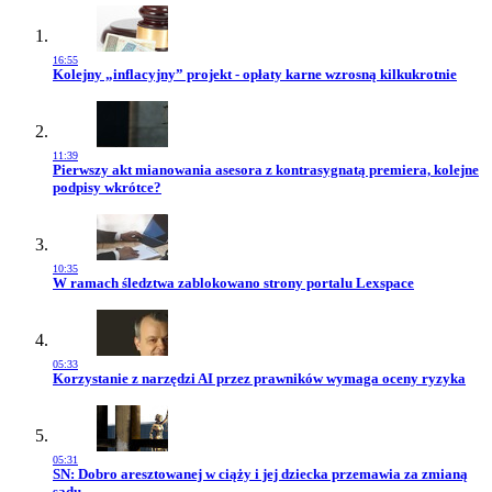
16:55
Przejdź do artykułu:
Kolejny „inflacyjny” projekt - opłaty karne wzrosną kilkukrotnie
11:39
Przejdź do artykułu:
Pierwszy akt mianowania asesora z kontrasygnatą premiera, kolejne
podpisy wkrótce?
10:35
Przejdź do artykułu:
W ramach śledztwa zablokowano strony portalu Lexspace
05:33
Przejdź do artykułu:
Korzystanie z narzędzi AI przez prawników wymaga oceny ryzyka
05:31
Przejdź do artykułu:
SN: Dobro aresztowanej w ciąży i jej dziecka przemawia za zmianą
sądu