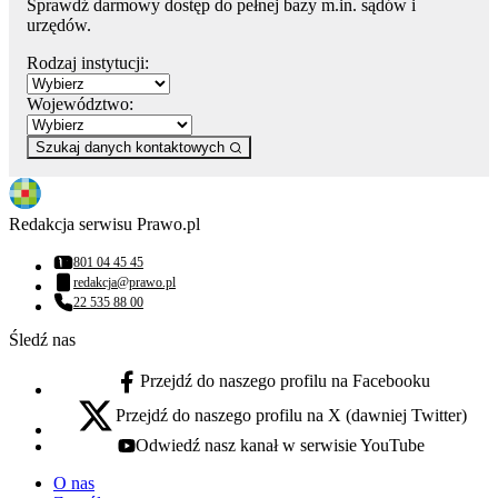
Sprawdź darmowy dostęp do pełnej bazy m.in. sądów i
urzędów.
Rodzaj instytucji:
Województwo:
Szukaj danych kontaktowych
Redakcja serwisu Prawo.pl
801 04 45 45
Numer telefonu:
redakcja@prawo.pl
Adres email:
22 535 88 00
Numer telefonu:
Śledź nas
Przejdź do naszego profilu na Facebooku
facebook - otwiera się w nowej karcie
Przejdź do naszego profilu na X (dawniej Twitter)
x - otwiera się w nowej karcie
Odwiedź nasz kanał w serwisie YouTube
youtube - otwiera się w nowej karcie
O nas