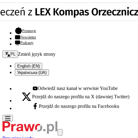
- otwiera się w nowej karcie
Promocje
Newsletter
Podcasty
Zmień język - bieżący:
Zmień język strony
PL
English (EN)
Українська (UA)
Odwiedź nasz kanał w serwisie YouTube
Youtube - otwiera się w nowej karcie
Przejdź do naszego profilu na X (dawniej Twitter)
X - otwiera się w nowej karcie
Przejdź do naszego profilu na Facebooku
Facebook - otwiera się w nowej karcie