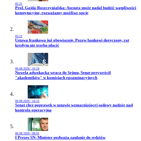
05:21
Przejdź do artykułu:
Prof. Gajda-Roszczynialska: Asesura może nadal budzić wątpliwości
konstytucyjne, rozważamy możliwe opcje
05:21
Przejdź do artykułu:
Ustawa frankowa już obowiązuje. Pozew bankowi doręczony, rat
kredytu nie trzeba płacić
06.08.2026 | 16:24
Przejdź do artykułu:
Nowela adwokacka wraca do Sejmu, Senat przywrócił
"akademików" w komisjach egzaminacyjnych
06.08.2026 | 16:15
Przejdź do artykułu:
Senat chce poprawek w ustawie wzmacniającej sądowy nadzór nad
kontrolą operacyjną
06.08.2026 | 08:01
Przejdź do artykułu:
I Prezes SN: Minister podważa zaufanie do sędziów