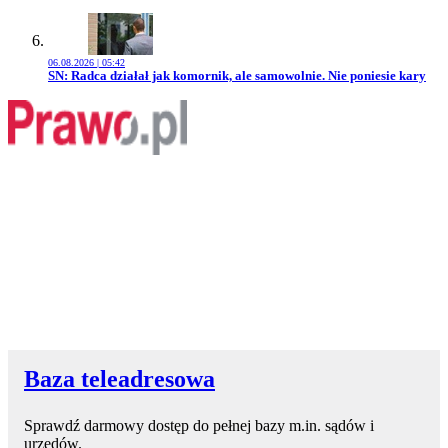
06.08.2026 | 05:42
Przejdź do artykułu:
SN: Radca działał jak komornik, ale samowolnie. Nie poniesie kary
Baza teleadresowa
Sprawdź darmowy dostęp do pełnej bazy m.in. sądów i
urzędów.