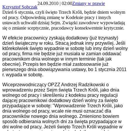
24.09.2010 | 02:00
Zmiany w prawie
Krzysztof Sobczak
Dzień 6 stycznia, czyli święto Trzech Króli, będzie dniem wolnym
od pracy. Odpowiednią zmianę w Kodeksie pracy i innych
ustawach uchwalił dzisiaj Sejm. Związki zawodowe wypowiadają
się o zmianie sceptycznie, pracodawcy konsekwentnie krytycznie.
W efekcie pracownicy zyskają dodatkowy (już trzynasty)
dzień świąteczny w roku. Stracą jednak inny przywilej. Jeśli
którekolwiek święto wypadnie w sobotę lub inny dzień wolny
od pracy, firma nie będzie już musiała w zamian oddawać
pracownikom dnia wolnego w innym terminie (tak jak
obecnie). Przepis ten będzie miał zastosowanie już
pierwszego dnia obowiązywania ustawy, bo 1 stycznia 2011
r. wypada w sobotę.
Wiceprzewodniczący OPZZ Andrzej Radzikowski o
wprowadzeniu przez Sejm święta Trzech Króli, jako dnia
wolnego od pracy i skreśleniu z kodeksu pracy regulacji
dającej pracownikowi dodatkowy dzień wolny za święto
przypadające w sobotę:
"Wprowadzenie Trzech Króli, jako
dnia wolnego od pracy, wcale nie musi oznaczać dla
pracowników nowego dnia wolnego. Zmieniono bowiem
sposób odbierania wolnych dni za święta przypadające w
dni wolne od pracy. Jeżeli święto Trzech Króli wypadnie w