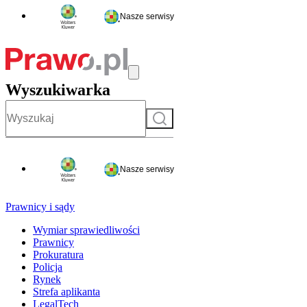
Nasze serwisy
Wyszukiwarka
Szukaj
Nasze serwisy
Prawnicy i sądy
Wymiar sprawiedliwości
Prawnicy
Prokuratura
Policja
Rynek
Strefa aplikanta
LegalTech