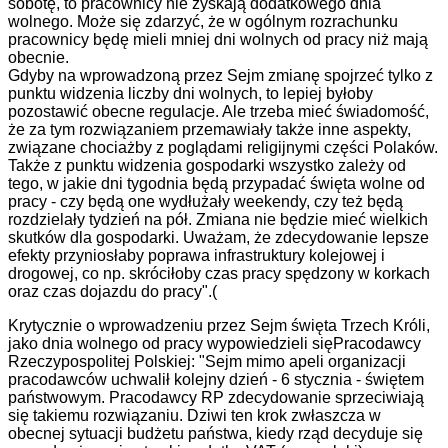
sobotę, to pracownicy nie zyskają dodatkowego dnia
wolnego. Może się zdarzyć, że w ogólnym rozrachunku
pracownicy będę mieli mniej dni wolnych od pracy niż mają
obecnie.
Gdyby na wprowadzoną przez Sejm zmianę spojrzeć tylko z
punktu widzenia liczby dni wolnych, to lepiej byłoby
pozostawić obecne regulacje. Ale trzeba mieć świadomość,
że za tym rozwiązaniem przemawiały także inne aspekty,
związane chociażby z poglądami religijnymi części Polaków.
Także z punktu widzenia gospodarki wszystko zależy od
tego, w jakie dni tygodnia będą przypadać święta wolne od
pracy - czy będą one wydłużały weekendy, czy też będą
rozdzielały tydzień na pół. Zmiana nie będzie mieć wielkich
skutków dla gospodarki. Uważam, że zdecydowanie lepsze
efekty przyniosłaby poprawa infrastruktury kolejowej i
drogowej, co np. skróciłoby czas pracy spędzony w korkach
oraz czas dojazdu do pracy".(
Krytycznie o wprowadzeniu przez Sejm święta Trzech Króli,
jako dnia wolnego od pracy wypowiedzieli sięPracodawcy
Rzeczypospolitej Polskiej:
"Sejm mimo apeli organizacji
pracodawców uchwalił kolejny dzień - 6 stycznia - świętem
państwowym. Pracodawcy RP zdecydowanie sprzeciwiają
się takiemu rozwiązaniu.
Dziwi ten krok zwłaszcza w
obecnej sytuacji budżetu państwa, kiedy rząd decyduje się