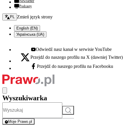
Newsletter
Podcasty
Zmień język - bieżący:
Zmień język strony
PL
English (EN)
Українська (UA)
Odwiedź nasz kanał w serwisie YouTube
Youtube - otwiera się w nowej karcie
Przejdź do naszego profilu na X (dawniej Twitter)
X - otwiera się w nowej karcie
Przejdź do naszego profilu na Facebooku
Facebook - otwiera się w nowej karcie
Wyszukiwarka
Szukaj
Moje Prawo.pl
- rejestracja i logowanie do serwisu