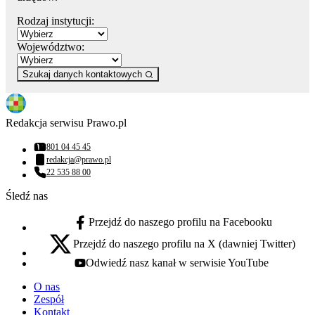
Rodzaj instytucji:
Województwo:
Szukaj danych kontaktowych
Redakcja serwisu Prawo.pl
801 04 45 45
Numer telefonu:
redakcja@prawo.pl
Adres email:
22 535 88 00
Numer telefonu:
Śledź nas
Przejdź do naszego profilu na Facebooku
facebook - otwiera się w nowej karcie
Przejdź do naszego profilu na X (dawniej Twitter)
x - otwiera się w nowej karcie
Odwiedź nasz kanał w serwisie YouTube
youtube - otwiera się w nowej karcie
O nas
Zespół
Kontakt