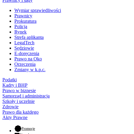
Prawnicy i sądy
Wymiar sprawiedliwości
Prawnicy
Prokuratura
Policja
Rynek
Strefa aplikanta
LegalTech
Sędziowie
E-doręczenia
Prawo na Oko
Orzeczenia
Zmiany w k.p.c.
Podatki
Kadry i BHP
Prawo w biznesie
Samorząd i administracja
Szkoły i uczelnie
Zdrowie
Prawo dla każdego
Akty Prawne
- otwiera się w nowej karcie
Promocje