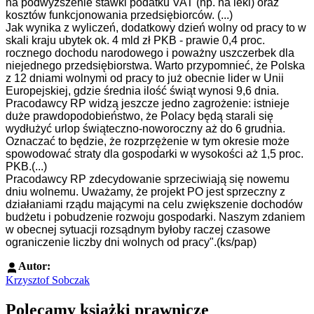
na podwyższenie stawki podatku VAT (np. na leki) oraz
kosztów funkcjonowania przedsiębiorców. (...)
Jak wynika z wyliczeń, dodatkowy dzień wolny od pracy to w
skali kraju ubytek ok. 4 mld zł PKB - prawie 0,4 proc.
rocznego dochodu narodowego i poważny uszczerbek dla
niejednego przedsiębiorstwa. Warto przypomnieć, że Polska
z 12 dniami wolnymi od pracy to już obecnie lider w Unii
Europejskiej, gdzie średnia ilość świąt wynosi 9,6 dnia.
Pracodawcy RP widzą jeszcze jedno zagrożenie: istnieje
duże prawdopodobieństwo, że Polacy będą starali się
wydłużyć urlop świąteczno-noworoczny aż do 6 grudnia.
Oznaczać to będzie, że rozprzężenie w tym okresie może
spowodować straty dla gospodarki w wysokości aż 1,5 proc.
PKB.(...)
Pracodawcy RP zdecydowanie sprzeciwiają się nowemu
dniu wolnemu. Uważamy, że projekt PO jest sprzeczny z
działaniami rządu mającymi na celu zwiększenie dochodów
budżetu i pobudzenie rozwoju gospodarki. Naszym zdaniem
w obecnej sytuacji rozsądnym byłoby raczej czasowe
ograniczenie liczby dni wolnych od pracy".(ks/pap)
Autor:
Krzysztof Sobczak
Polecamy książki prawnicze