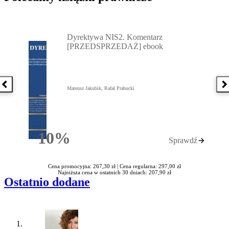
Przejdź do: Dyrektywa NIS2. Komentarz [PRZEDSPRZEDAŻ] ebook,
Dyrektywa NIS2. Komentarz
[PRZEDSPRZEDAŻ] ebook
Poprzednia książka
N
Mateusz Jakubik, Rafał Prabucki
10%
Sprawdź
Rabatu
Cena promocyjna: 267,30 zł |
Cena regularna: 297,00 zł
Najniższa cena w ostatnich 30 dniach: 207,90 zł
Ostatnio dodane