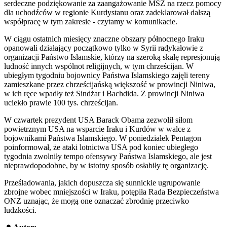
serdeczne podziękowanie za zaangażowanie MSZ na rzecz pomocy
dla uchodźców w regionie Kurdystanu oraz zadeklarował dalszą
współpracę w tym zakresie - czytamy w komunikacie.
W ciągu ostatnich miesięcy znaczne obszary północnego Iraku
opanowali działający początkowo tylko w Syrii radykałowie z
organizacji Państwo Islamskie, którzy na szeroką skalę represjonują
ludność innych wspólnot religijnych, w tym chrześcijan. W
ubiegłym tygodniu bojownicy Państwa Islamskiego zajęli tereny
zamieszkane przez chrześcijańską większość w prowincji Niniwa,
w ich ręce wpadły też Sindżar i Bachdida. Z prowincji Niniwa
uciekło prawie 100 tys. chrześcijan.
W czwartek prezydent USA Barack Obama zezwolił siłom
powietrznym USA na wsparcie Iraku i Kurdów w walce z
bojownikami Państwa Islamskiego. W poniedziałek Pentagon
poinformował, że ataki lotnictwa USA pod koniec ubiegłego
tygodnia zwolniły tempo ofensywy Państwa Islamskiego, ale jest
nieprawdopodobne, by w istotny sposób osłabiły tę organizację.
Prześladowania, jakich dopuszcza się sunnickie ugrupowanie
zbrojne wobec mniejszości w Iraku, potępiła Rada Bezpieczeństwa
ONZ uznając, że mogą one oznaczać zbrodnię przeciwko
ludzkości.