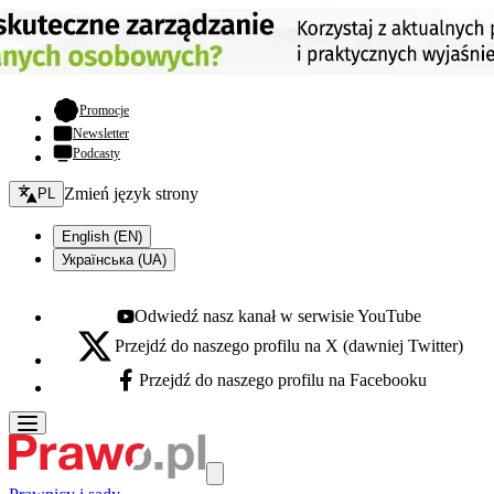
- otwiera się w nowej karcie
Promocje
Newsletter
Podcasty
Zmień język - bieżący:
Zmień język strony
PL
English (EN)
Українська (UA)
Odwiedź nasz kanał w serwisie YouTube
Youtube - otwiera się w nowej karcie
Przejdź do naszego profilu na X (dawniej Twitter)
X - otwiera się w nowej karcie
Przejdź do naszego profilu na Facebooku
Facebook - otwiera się w nowej karcie