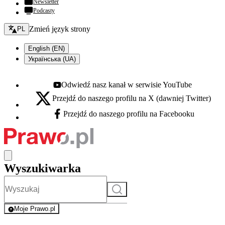
Newsletter
Podcasty
Zmień język - bieżący:
Zmień język strony
PL
English (EN)
Українська (UA)
Odwiedź nasz kanał w serwisie YouTube
Youtube - otwiera się w nowej karcie
Przejdź do naszego profilu na X (dawniej Twitter)
X - otwiera się w nowej karcie
Przejdź do naszego profilu na Facebooku
Facebook - otwiera się w nowej karcie
Wyszukiwarka
Szukaj
Moje Prawo.pl
- rejestracja i logowanie do serwisu