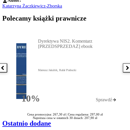
Autor:
Katarzyna Żaczkiewicz-Zborska
Polecamy książki prawnicze
Przejdź do: Dyrektywa NIS2. Komentarz [PRZEDSPRZEDAŻ] ebook,
Dyrektywa NIS2. Komentarz
[PRZEDSPRZEDAŻ] ebook
Poprzednia książka
N
Mateusz Jakubik, Rafał Prabucki
10%
Sprawdź
Rabatu
Cena promocyjna: 267,30 zł |
Cena regularna: 297,00 zł
Najniższa cena w ostatnich 30 dniach: 207,90 zł
Ostatnio dodane