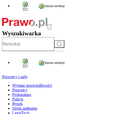
Nasze serwisy
Wyszukiwarka
Szukaj
Nasze serwisy
Prawnicy i sądy
Wymiar sprawiedliwości
Prawnicy
Prokuratura
Policja
Rynek
Strefa aplikanta
LegalTech