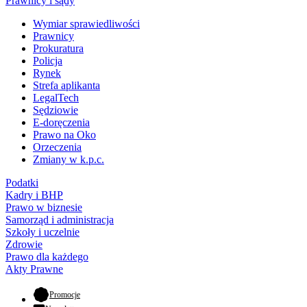
Prawnicy i sądy
Wymiar sprawiedliwości
Prawnicy
Prokuratura
Policja
Rynek
Strefa aplikanta
LegalTech
Sędziowie
E-doręczenia
Prawo na Oko
Orzeczenia
Zmiany w k.p.c.
Podatki
Kadry i BHP
Prawo w biznesie
Samorząd i administracja
Szkoły i uczelnie
Zdrowie
Prawo dla każdego
Akty Prawne
- otwiera się w nowej karcie
Promocje