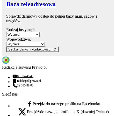
Baza teleadresowa
Sprawdź darmowy dostęp do pełnej bazy m.in. sądów i
urzędów.
Rodzaj instytucji:
Województwo:
Szukaj danych kontaktowych
Redakcja serwisu Prawo.pl
801 04 45 45
Numer telefonu:
redakcja@prawo.pl
Adres email:
22 535 88 00
Numer telefonu:
Śledź nas
Przejdź do naszego profilu na Facebooku
facebook - otwiera się w nowej karcie
Przejdź do naszego profilu na X (dawniej Twitter)
x - otwiera się w nowej karcie