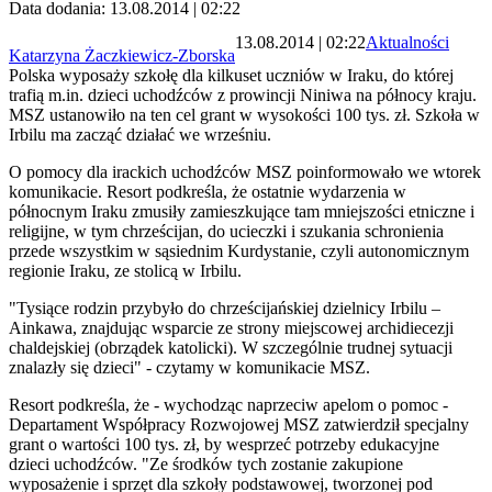
Data dodania: 13.08.2014 | 02:22
13.08.2014 | 02:22
Aktualności
Katarzyna Żaczkiewicz-Zborska
Polska wyposaży szkołę dla kilkuset uczniów w Iraku, do której
trafią m.in. dzieci uchodźców z prowincji Niniwa na północy kraju.
MSZ ustanowiło na ten cel grant w wysokości 100 tys. zł. Szkoła w
Irbilu ma zacząć działać we wrześniu.
O pomocy dla irackich uchodźców MSZ poinformowało we wtorek
komunikacie. Resort podkreśla, że ostatnie wydarzenia w
północnym Iraku zmusiły zamieszkujące tam mniejszości etniczne i
religijne, w tym chrześcijan, do ucieczki i szukania schronienia
przede wszystkim w sąsiednim Kurdystanie, czyli autonomicznym
regionie Iraku, ze stolicą w Irbilu.
"Tysiące rodzin przybyło do chrześcijańskiej dzielnicy Irbilu –
Ainkawa, znajdując wsparcie ze strony miejscowej archidiecezji
chaldejskiej (obrządek katolicki). W szczególnie trudnej sytuacji
znalazły się dzieci" - czytamy w komunikacie MSZ.
Resort podkreśla, że - wychodząc naprzeciw apelom o pomoc -
Departament Współpracy Rozwojowej MSZ zatwierdził specjalny
grant o wartości 100 tys. zł, by wesprzeć potrzeby edukacyjne
dzieci uchodźców. "Ze środków tych zostanie zakupione
wyposażenie i sprzęt dla szkoły podstawowej, tworzonej pod