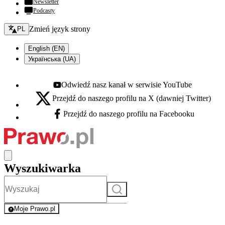
Newsletter
Podcasty
Zmień język - bieżący:
Zmień język strony
PL
English (EN)
Українська (UA)
Odwiedź nasz kanał w serwisie YouTube
Youtube - otwiera się w nowej karcie
Przejdź do naszego profilu na X (dawniej Twitter)
X - otwiera się w nowej karcie
Przejdź do naszego profilu na Facebooku
Facebook - otwiera się w nowej karcie
Wyszukiwarka
Szukaj
Moje Prawo.pl
- rejestracja i logowanie do serwisu