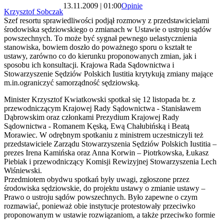
13.11.2009 | 01:00
Opinie
Krzysztof Sobczak
Szef resortu sprawiedliwości podjął rozmowy z przedstawicielami
środowiska sędziowskiego o zmianach w Ustawie o ustroju sądów
powszechnych. To może być sygnał pewnego uelastycznienia
stanowiska, bowiem doszło do poważnego sporu o kształt te
ustawy, zarówno co do kierunku proponowanych zmian, jak i
sposobu ich konsultacji. Krajowa Rada Sądownictwa i
Stowarzyszenie Sędziów Polskich Iustitia krytykują zmiany mające
m.in.ograniczyć samorządność sędziowską.
Minister Krzysztof Kwiatkowski spotkał się 12 listopada br. z
przewodniczącym Krajowej Rady Sądownictwa - Stanisławem
Dąbrowskim oraz członkami Prezydium Krajowej Rady
Sądownictwa - Romanem Kęską, Ewą Chałubińską i Beatą
Morawiec. W odrębnym spotkaniu z ministrem uczestniczyli też
przedstawiciele Zarządu Stowarzyszenia Sędziów Polskich Iustitia –
prezes Irena Kamińska oraz Anna Korwin – Piotrkowska, Łukasz
Piebiak i przewodniczący Komisji Rewizyjnej Stowarzyszenia Lech
Wiśniewski.
Przedmiotem obydwu spotkań były uwagi, zgłoszone przez
środowiska sędziowskie, do projektu ustawy o zmianie ustawy –
Prawo o ustroju sądów powszechnych. Było zapewne o czym
rozmawiać, ponieważ obie instytucje protestowały przeciwko
proponowanym w ustawie rozwiązaniom, a także przeciwko formie