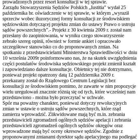
prowadzonych przez resort konsultacji w tej sprawie.
Zarządu Stowarzyszenia Sędziów Polskich „Iustitia" wydał 25
października br. oświadczenie w tej sprawie, w którym „wyraził
sprzeciw wobec iluzorycznej formy konsultacji ze środowiskiem
sędziowskim dotyczącej projektu zmian do ustawy Prawo o ustroju
sądów powszechnych”.- Projekt z 30 kwietnia 2009 r. został nam
przesłany do zaopiniowania, w wyniku czego stowarzyszenie
zebrało szereg opinii, również w formie ankiet i opracowało
szczegółowe stanowisko co do proponowanych zmian. Na
spotkaniu z przedstawicielami Ministerstwa Sprawiedliwości w dniu
10 września 2009r poinformowano nas, że na skutek uwzględnienia
części postulatów środowiska sędziowskiego projekt zmienił kształt
i zapowiedziano dalsze konsultacje. Obietnicy tej nie dotrzymano,
ponieważ projekt opatrzony datą 12 października 2009 r.
przekazany został do Rządowego Centrum Legislacji bez
konsultacji ze środowiskiem pomimo, że zawarte w nim propozycje
wielu uregulowań znacznie różnią się od tych, które wcześniej nam
przedstawiono - można było przeczytać w uchwale.
Spór ma poważny charakter, ponieważ dotyczy rewolucyjnych
zmian w ustawie o ustroju sądów powszechnych, które rząd
zamierza wprowadzić. Zlikwidowane mają być m.in. zebrania
przedstawicieli zgromadzeń ogólnych sędziów apelacji i zebrania
przedstawicieli zgromadzeń ogólnych sędziów okręgów oraz
wprowadzone mają być oceny okresowe sędziów. Zgodnie z
proponowanymi zmianami dyrektor sądu apelacyjnego ma podlegać