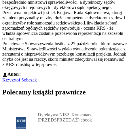
bezpośrednio ministrowi sprawiedliwości, a dyrektorzy sądów
okręgowych i rejonowych - dyrektorowi sądu apelacyjnego.
Przeciwna projektowi jest też Krajowa Rada Sądownictwa, której
zdaniem przyznałby on zbyt duże kompetencje dyrektorom sądów i
ograniczyłby rolę samorządu sędziowskiego.Likwidacja zebrań
zgromadzeń ogólnych sędziów spowoduje - ocenia KRS - że
władza sądownicza zostanie pozbawiona reprezentacji na szczeblu
centralnym.
Po uchwale Stowarzyszenia Iustitia z 25 października biuro prasowe
Ministerstwa Sprawiedliwości wydało oświadczenie polemizujące z
zarzutami o nieprawidłowym przebiegu konsultacji projektu. Jednak
chyba coś jest na rzeczy, skoro minister zdecydował się rozmawiać
z KRS i Iustitią w tej sprawie.
Autor:
Krzysztof Sobczak
Polecamy książki prawnicze
Przejdź do: Dyrektywa NIS2. Komentarz [PRZEDSPRZEDAŻ] ebook,
Dyrektywa NIS2. Komentarz
[PRZEDSPRZEDAŻ] ebook