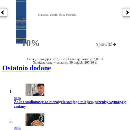
Poprzednia książka
N
Mateusz Jakubik, Rafał Prabucki
10%
Sprawdź
Rabatu
Cena promocyjna: 267,30 zł |
Cena regularna: 297,00 zł
Najniższa cena w ostatnich 30 dniach: 207,90 zł
Ostatnio dodane
10:46
Przejdź do artykułu:
Zakaz stadionowy za niezajęcie swojego miejsca, przepisy wymagają
zmiany
09:23