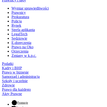
Prawnicy i sądy
Wymiar sprawiedliwości
Prawnicy
Prokuratura
Policja
Rynek
Strefa aplikanta
LegalTech
Sędziowie
E-doręczenia
Prawo na Oko
Orzeczenia
Zmiany w k.p.c.
Podatki
Kadry i BHP
Prawo w biznesie
Samorząd i administracja
Szkoły i uczelnie
Zdrowie
Prawo dla każdego
Akty Prawne
- otwiera się w nowej karcie
Promocje