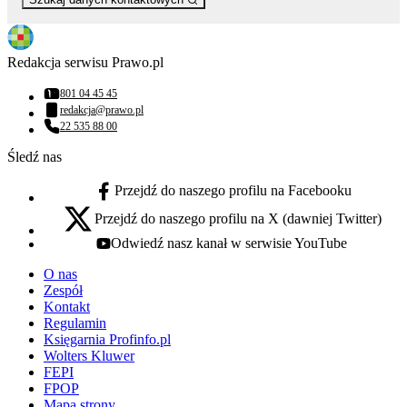
Redakcja serwisu Prawo.pl
801 04 45 45
Numer telefonu:
redakcja@prawo.pl
Adres email:
22 535 88 00
Numer telefonu:
Śledź nas
Przejdź do naszego profilu na Facebooku
facebook - otwiera się w nowej karcie
Przejdź do naszego profilu na X (dawniej Twitter)
x - otwiera się w nowej karcie
Odwiedź nasz kanał w serwisie YouTube
youtube - otwiera się w nowej karcie
O nas
Zespół
Kontakt
Regulamin
Księgarnia Profinfo.pl
Wolters Kluwer
FEPI
FPOP
Mapa strony