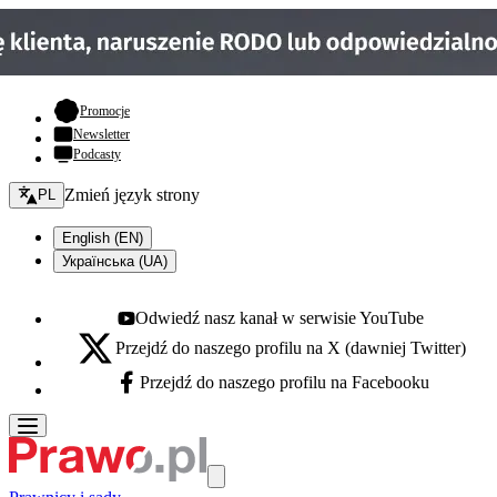
- otwiera się w nowej karcie
Promocje
Newsletter
Podcasty
Zmień język - bieżący:
Zmień język strony
PL
English (EN)
Українська (UA)
Odwiedź nasz kanał w serwisie YouTube
Youtube - otwiera się w nowej karcie
Przejdź do naszego profilu na X (dawniej Twitter)
X - otwiera się w nowej karcie
Przejdź do naszego profilu na Facebooku
Facebook - otwiera się w nowej karcie