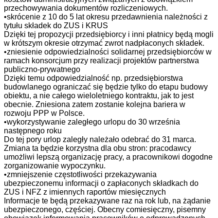
przechowywania dokumentów rozliczeniowych.
•skrócenie z 10 do 5 lat okresu przedawnienia należności z
tytułu składek do ZUS i KRUS
Dzięki tej propozycji przedsiębiorcy i inni płatnicy będą mogli
w krótszym okresie otrzymać zwrot nadpłaconych składek.
•zniesienie odpowiedzialności solidarnej przedsiębiorców w
ramach konsorcjum przy realizacji projektów partnerstwa
publiczno-prywatnego
Dzięki temu odpowiedzialność np. przedsiębiorstwa
budowlanego ograniczać się będzie tylko do etapu budowy
obiektu, a nie całego wieloletniego kontraktu, jak to jest
obecnie. Zniesiona zatem zostanie kolejna bariera w
rozwoju PPP w Polsce.
•wykorzystywanie zaległego urlopu do 30 września
następnego roku
Do tej pory urlop zaległy należało odebrać do 31 marca.
Zmiana ta będzie korzystna dla obu stron: pracodawcy
umożliwi lepszą organizację pracy, a pracownikowi dogodne
zorganizowanie wypoczynku.
•zmniejszenie częstotliwości przekazywania
ubezpieczonemu informacji o zapłaconych składkach do
ZUS i NFZ z imiennych raportów miesięcznych
Informacje te będą przekazywane raz na rok lub, na żądanie
ubezpieczonego, częściej. Obecny comiesięczny, pisemny