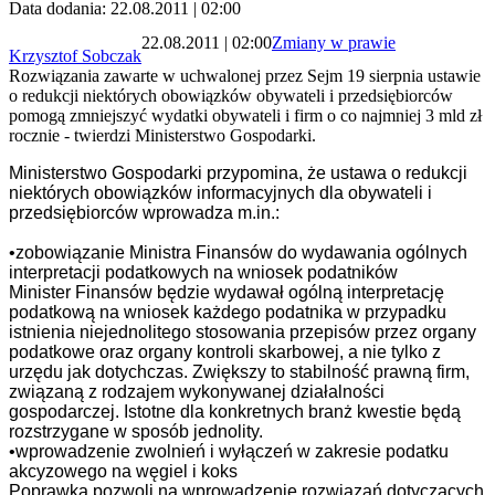
Data dodania: 22.08.2011 | 02:00
22.08.2011 | 02:00
Zmiany w prawie
Krzysztof Sobczak
Rozwiązania zawarte w uchwalonej przez Sejm 19 sierpnia ustawie
o redukcji niektórych obowiązków obywateli i przedsiębiorców
pomogą zmniejszyć wydatki obywateli i firm o co najmniej 3 mld zł
rocznie - twierdzi Ministerstwo Gospodarki.
Ministerstwo Gospodarki przypomina, że ustawa o redukcji
niektórych obowiązków informacyjnych dla obywateli i
przedsiębiorców wprowadza m.in.:
•zobowiązanie Ministra Finansów do wydawania ogólnych
interpretacji podatkowych na wniosek podatników
Minister Finansów będzie wydawał ogólną interpretację
podatkową na wniosek każdego podatnika w przypadku
istnienia niejednolitego stosowania przepisów przez organy
podatkowe oraz organy kontroli skarbowej, a nie tylko z
urzędu jak dotychczas. Zwiększy to stabilność prawną firm,
związaną z rodzajem wykonywanej działalności
gospodarczej. Istotne dla konkretnych branż kwestie będą
rozstrzygane w sposób jednolity.
•wprowadzenie zwolnień i wyłączeń w zakresie podatku
akcyzowego na węgiel i koks
Poprawka pozwoli na wprowadzenie rozwiązań dotyczących