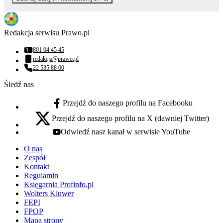
Redakcja serwisu Prawo.pl
801 04 45 45
Numer telefonu:
redakcja@prawo.pl
Adres email:
22 535 88 00
Numer telefonu:
Śledź nas
Przejdź do naszego profilu na Facebooku
facebook - otwiera się w nowej karcie
Przejdź do naszego profilu na X (dawniej Twitter)
x - otwiera się w nowej karcie
Odwiedź nasz kanał w serwisie YouTube
youtube - otwiera się w nowej karcie
O nas
Zespół
Kontakt
Regulamin
Księgarnia Profinfo.pl
Wolters Kluwer
FEPI
FPOP
Mapa strony