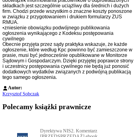
obowiązek informowania pracowników o odprowadzonych
składkach jest szczególnie uciążliwy dla średnich i dużych
firm. Chodzi przede wszystkim o znaczne koszty ponoszone
w związku z przygotowaniem i drukiem formularzy ZUS
RMUA.
•zniesienie obowiązku podwójnego publikowania
ogłoszenia wynikającego z Kodeksu postępowania
cywilnego
Obecnie przyjęta przez sądy praktyka wskazuje, że każde
ogłoszenie, które według Kpc powinno być zamieszczone w
prasie, musi być jednocześnie opublikowane w Monitorze
Sądowym i Gospodarczym. Dzięki przyjętej poprawce strony
i uczestnicy postępowania cywilnego nie będą już ponosić
dodatkowych wydatków związanych z podwójną publikacją
tego samego ogłoszenia.
Autor:
Krzysztof Sobczak
Polecamy książki prawnicze
Przejdź do: Dyrektywa NIS2. Komentarz [PRZEDSPRZEDAŻ] ebook,
Dyrektywa NIS2. Komentarz
[PRZEDSPRZEDAŻ] ebook