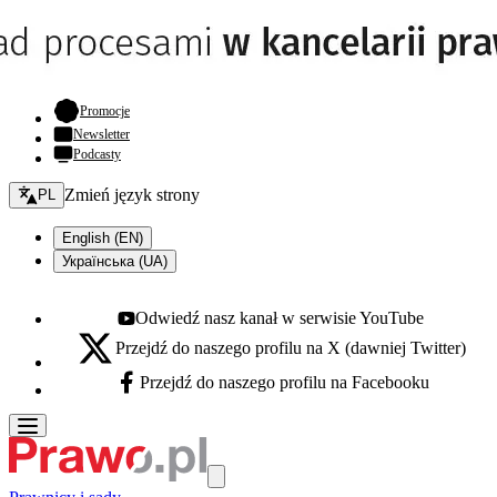
- otwiera się w nowej karcie
Promocje
Newsletter
Podcasty
Zmień język - bieżący:
Zmień język strony
PL
English (EN)
Українська (UA)
Odwiedź nasz kanał w serwisie YouTube
Youtube - otwiera się w nowej karcie
Przejdź do naszego profilu na X (dawniej Twitter)
X - otwiera się w nowej karcie
Przejdź do naszego profilu na Facebooku
Facebook - otwiera się w nowej karcie