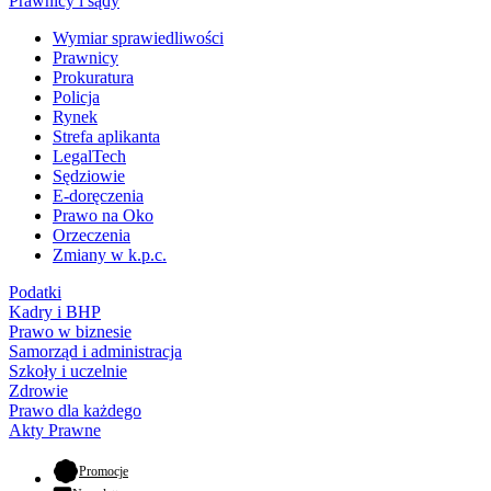
Prawnicy i sądy
Wymiar sprawiedliwości
Prawnicy
Prokuratura
Policja
Rynek
Strefa aplikanta
LegalTech
Sędziowie
E-doręczenia
Prawo na Oko
Orzeczenia
Zmiany w k.p.c.
Podatki
Kadry i BHP
Prawo w biznesie
Samorząd i administracja
Szkoły i uczelnie
Zdrowie
Prawo dla każdego
Akty Prawne
- otwiera się w nowej karcie
Promocje