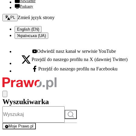
Newsletter
Podcasty
Zmień język - bieżący:
Zmień język strony
PL
English (EN)
Українська (UA)
Odwiedź nasz kanał w serwisie YouTube
Youtube - otwiera się w nowej karcie
Przejdź do naszego profilu na X (dawniej Twitter)
X - otwiera się w nowej karcie
Przejdź do naszego profilu na Facebooku
Facebook - otwiera się w nowej karcie
Wyszukiwarka
Szukaj
Moje Prawo.pl
- rejestracja i logowanie do serwisu