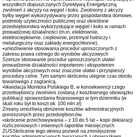
wszystkich dopuszczanych Dyrektywą Energetyczną
zwolnień z akcyzy na węgiel i koks. Zwolniony z akcyzy
byłby węgiel wykorzystywany przez gospodarstwa domowe,
podmioty użyteczności publicznej oraz określone
przedsiębiorstwa wykorzystujące węgiel i koks w ramach
prowadzonej działalności (m.in. elektrownie,
elektrociepłownie, ciepłownie, przemysł hutniczy i
metalurgiczny oraz zakłady energochłonne).
•umożliwienie stosowania procedur uproszczonych z
zakresu prawa celnego do wyrobów akcyzowych
Szersze stosowanie procedur uproszczonych ułatwi
prowadzenie działalności importerom i eksporterom
wyrobów akcyzowych oraz znacznie ułatwi i przyspieszy
procedury celne. Tym samym skróceniu ulegnie czas obrotu
towarowego z zagranicą.
•likwidacja Monitora Polskiego B, w konsekwencji czego
przedsiębiorcy zwolnieni zostaną z kosztownego obowiązku
publikacji sprawozdania finansowego w tym dzienniku (w
skali roku był to koszt ok. 100 mln zł)
Zmiany umożliwią obniżenie kosztów administracyjnych
ponoszonych przez przedsiębiorców.
•skrócenie przechowywania – z 10 do 5 lat – kopii deklaracji
rozliczeniowych i imiennych raportów miesięcznych
ZUSSkrócenie tego okresu pozwoli na zmniejszenie
kosztów administracyjnych związanych z obowiązkiem