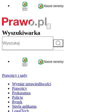
Nasze serwisy
Wyszukiwarka
Szukaj
Nasze serwisy
Prawnicy i sądy
Wymiar sprawiedliwości
Prawnicy
Prokuratura
Policja
Rynek
Strefa aplikanta
LegalTech