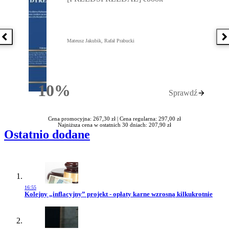
Poprzednia książka
N
Mateusz Jakubik, Rafał Prabucki
10%
Sprawdź
Rabatu
Cena promocyjna: 267,30 zł |
Cena regularna: 297,00 zł
Najniższa cena w ostatnich 30 dniach: 207,90 zł
Ostatnio dodane
16:55
Przejdź do artykułu:
Kolejny „inflacyjny” projekt - opłaty karne wzrosną kilkukrotnie