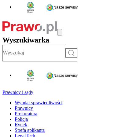
Nasze serwisy
Wyszukiwarka
Szukaj
Nasze serwisy
Prawnicy i sądy
Wymiar sprawiedliwości
Prawnicy
Prokuratura
Policja
Rynek
Strefa aplikanta
LegalTech