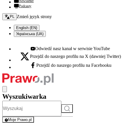
Newsletter
Podcasty
Zmień język - bieżący:
Zmień język strony
PL
English (EN)
Українська (UA)
Odwiedź nasz kanał w serwisie YouTube
Youtube - otwiera się w nowej karcie
Przejdź do naszego profilu na X (dawniej Twitter)
X - otwiera się w nowej karcie
Przejdź do naszego profilu na Facebooku
Facebook - otwiera się w nowej karcie
Wyszukiwarka
Szukaj
Moje Prawo.pl
- rejestracja i logowanie do serwisu