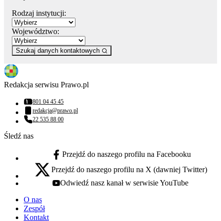
Rodzaj instytucji:
Województwo:
Szukaj danych kontaktowych
Redakcja serwisu Prawo.pl
801 04 45 45
Numer telefonu:
redakcja@prawo.pl
Adres email:
22 535 88 00
Numer telefonu:
Śledź nas
Przejdź do naszego profilu na Facebooku
facebook - otwiera się w nowej karcie
Przejdź do naszego profilu na X (dawniej Twitter)
x - otwiera się w nowej karcie
Odwiedź nasz kanał w serwisie YouTube
youtube - otwiera się w nowej karcie
O nas
Zespół
Kontakt