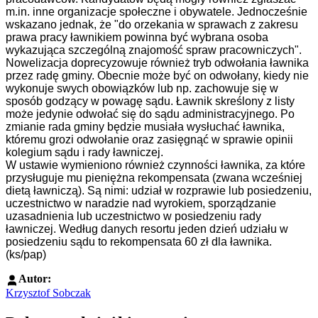
m.in. inne organizacje społeczne i obywatele. Jednocześnie
wskazano jednak, że "do orzekania w sprawach z zakresu
prawa pracy ławnikiem powinna być wybrana osoba
wykazująca szczególną znajomość spraw pracowniczych".
Nowelizacja doprecyzowuje również tryb odwołania ławnika
przez radę gminy. Obecnie może być on odwołany, kiedy nie
wykonuje swych obowiązków lub np. zachowuje się w
sposób godzący w powagę sądu. Ławnik skreślony z listy
może jedynie odwołać się do sądu administracyjnego. Po
zmianie rada gminy będzie musiała wysłuchać ławnika,
któremu grozi odwołanie oraz zasięgnąć w sprawie opinii
kolegium sądu i rady ławniczej.
W ustawie wymieniono również czynności ławnika, za które
przysługuje mu pieniężna rekompensata (zwana wcześniej
dietą ławniczą). Są nimi: udział w rozprawie lub posiedzeniu,
uczestnictwo w naradzie nad wyrokiem, sporządzanie
uzasadnienia lub uczestnictwo w posiedzeniu rady
ławniczej. Według danych resortu jeden dzień udziału w
posiedzeniu sądu to rekompensata 60 zł dla ławnika.
(ks/pap)
Autor:
Krzysztof Sobczak