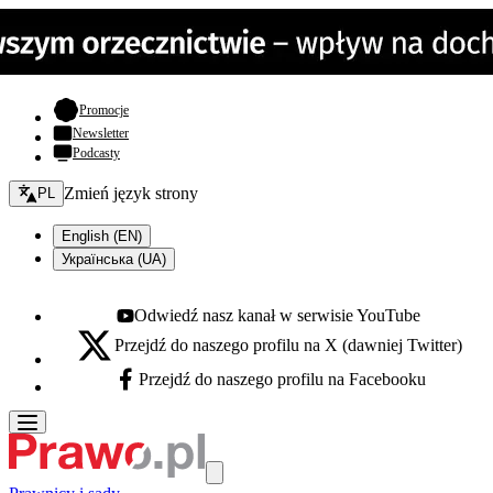
- otwiera się w nowej karcie
Promocje
Newsletter
Podcasty
Zmień język - bieżący:
Zmień język strony
PL
English (EN)
Українська (UA)
Odwiedź nasz kanał w serwisie YouTube
Youtube - otwiera się w nowej karcie
Przejdź do naszego profilu na X (dawniej Twitter)
X - otwiera się w nowej karcie
Przejdź do naszego profilu na Facebooku
Facebook - otwiera się w nowej karcie