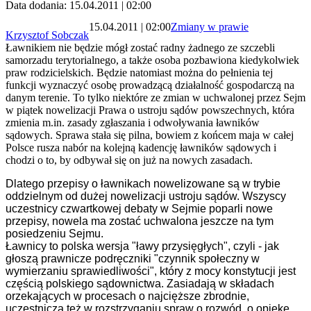
Data dodania: 15.04.2011 | 02:00
15.04.2011 | 02:00
Zmiany w prawie
Krzysztof Sobczak
Ławnikiem nie będzie mógł zostać radny żadnego ze szczebli
samorzadu terytorialnego, a także osoba pozbawiona kiedykolwiek
praw rodzicielskich. Będzie natomiast można do pełnienia tej
funkcji wyznaczyć osobę prowadzącą działalność gospodarczą na
danym terenie. To tylko niektóre ze zmian w uchwalonej przez Sejm
w piątek nowelizacji Prawa o ustroju sądów powszechnych, która
zmienia m.in. zasady zgłaszania i odwoływania ławników
sądowych. Sprawa stała się pilna, bowiem z końcem maja w całej
Polsce rusza nabór na kolejną kadencję ławników sądowych i
chodzi o to, by odbywał się on już na nowych zasadach.
Dlatego przepisy o ławnikach nowelizowane są w trybie
oddzielnym od dużej nowelizacji ustroju sądów. Wszyscy
uczestnicy czwartkowej debaty w Sejmie poparli nowe
przepisy, nowela ma zostać uchwalona jeszcze na tym
posiedzeniu Sejmu.
Ławnicy to polska wersja "ławy przysięgłych", czyli - jak
głoszą prawnicze podręczniki "czynnik społeczny w
wymierzaniu sprawiedliwości", który z mocy konstytucji jest
częścią polskiego sądownictwa. Zasiadają w składach
orzekających w procesach o najcięższe zbrodnie,
uczestniczą też w rozstrzyganiu spraw o rozwód, o opiekę