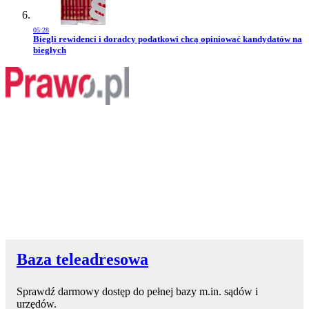
05:28
Przejdź do artykułu:
Biegli rewidenci i doradcy podatkowi chcą opiniować kandydatów na
biegłych
Baza teleadresowa
Sprawdź darmowy dostęp do pełnej bazy m.in. sądów i
urzędów.