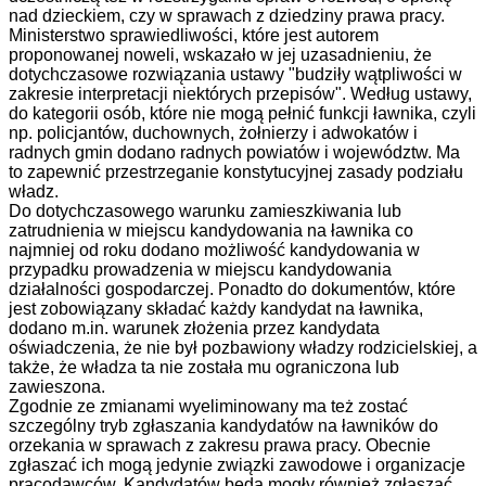
nad dzieckiem, czy w sprawach z dziedziny prawa pracy.
Ministerstwo sprawiedliwości, które jest autorem
proponowanej noweli, wskazało w jej uzasadnieniu, że
dotychczasowe rozwiązania ustawy "budziły wątpliwości w
zakresie interpretacji niektórych przepisów". Według ustawy,
do kategorii osób, które nie mogą pełnić funkcji ławnika, czyli
np. policjantów, duchownych, żołnierzy i adwokatów i
radnych gmin dodano radnych powiatów i województw. Ma
to zapewnić przestrzeganie konstytucyjnej zasady podziału
władz.
Do dotychczasowego warunku zamieszkiwania lub
zatrudnienia w miejscu kandydowania na ławnika co
najmniej od roku dodano możliwość kandydowania w
przypadku prowadzenia w miejscu kandydowania
działalności gospodarczej. Ponadto do dokumentów, które
jest zobowiązany składać każdy kandydat na ławnika,
dodano m.in. warunek złożenia przez kandydata
oświadczenia, że nie był pozbawiony władzy rodzicielskiej, a
także, że władza ta nie została mu ograniczona lub
zawieszona.
Zgodnie ze zmianami wyeliminowany ma też zostać
szczególny tryb zgłaszania kandydatów na ławników do
orzekania w sprawach z zakresu prawa pracy. Obecnie
zgłaszać ich mogą jedynie związki zawodowe i organizacje
pracodawców. Kandydatów będą mogły również zgłaszać