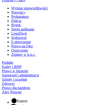
Prawnicy i sądy
Wymiar sprawiedliwości
Prawnicy
Prokuratura
Policja
Rynek
Strefa aplikanta
LegalTech
Sędziowie
E-doręczenia
Prawo na Oko
Orzeczenia
Zmiany w k.p.c.
Podatki
Kadry i BHP
Prawo w biznesie
Samorząd i administracja
Szkoły i uczelnie
Zdrowie
Prawo dla każdego
Akty Prawne
- otwiera się w nowej karcie
Promocje