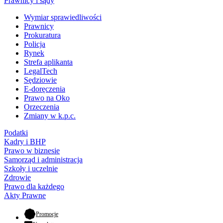
Prawnicy i sądy
Wymiar sprawiedliwości
Prawnicy
Prokuratura
Policja
Rynek
Strefa aplikanta
LegalTech
Sędziowie
E-doręczenia
Prawo na Oko
Orzeczenia
Zmiany w k.p.c.
Podatki
Kadry i BHP
Prawo w biznesie
Samorząd i administracja
Szkoły i uczelnie
Zdrowie
Prawo dla każdego
Akty Prawne
- otwiera się w nowej karcie
Promocje