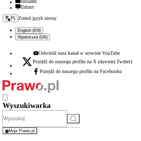
Newsletter
Podcasty
Zmień język - bieżący:
Zmień język strony
PL
English (EN)
Українська (UA)
Odwiedź nasz kanał w serwisie YouTube
Youtube - otwiera się w nowej karcie
Przejdź do naszego profilu na X (dawniej Twitter)
X - otwiera się w nowej karcie
Przejdź do naszego profilu na Facebooku
Facebook - otwiera się w nowej karcie
Wyszukiwarka
Szukaj
Moje Prawo.pl
- rejestracja i logowanie do serwisu