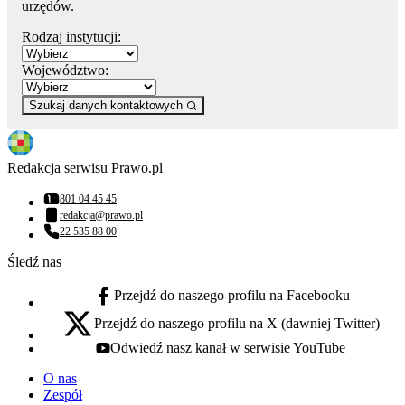
urzędów.
Rodzaj instytucji:
Województwo:
Szukaj danych kontaktowych
Redakcja serwisu Prawo.pl
801 04 45 45
Numer telefonu:
redakcja@prawo.pl
Adres email:
22 535 88 00
Numer telefonu:
Śledź nas
Przejdź do naszego profilu na Facebooku
facebook - otwiera się w nowej karcie
Przejdź do naszego profilu na X (dawniej Twitter)
x - otwiera się w nowej karcie
Odwiedź nasz kanał w serwisie YouTube
youtube - otwiera się w nowej karcie
O nas
Zespół