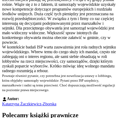
rośnie. Wiąże się z to z faktem, iż samorządy wojewódzkie uzyskały
nowe kompetencje dotyczące programów europejskich i rozdziału
środków unijnych. Duża część tych pieniędzy jest przeznaczana na
rozwój przedsiębiorczości. W związku z tym i firmy co raz częściej
interesują się decyzjami podejmowanymi przez marszałków i
sejmiki. Dla przeciętnego obywatela jest samorząd wojewódzki jest
mało widoczny widoczne. Większość spraw istotnych dla
konkretnego obywatela można obecnie załatwić w gminie, czy w
powiecie.
W kontekście badań ISP warta zauważenia jest rola radnych sejmiku
wojewódzkiego. Wbrew temu do czego służy ich mandat, często nie
zabiegają oni o interes regionu, ale sami siebie obsadzają w roli
lobbystów na rzecz miejscowości, czy samorządów, dzięki którym
zyskali poparcie wyborców. Krótko mówiąc ideę wolnego mandatu
radnego rozumieją a rebour.
Powstaje również pytanie, czy potrzebna jest nowelizacja ustawy o lobbingu,
która objęłaby samorządy wojewódzkie. Pytani przez ISP urzędnicy,
marszałkowie i radni są temu przeciwni. Choć dopuszczają możliwość regulacji
na poziomie prawa miejscowego.
Autor:
Katarzyna Żaczkiewicz-Zborska
Polecamy książki prawnicze