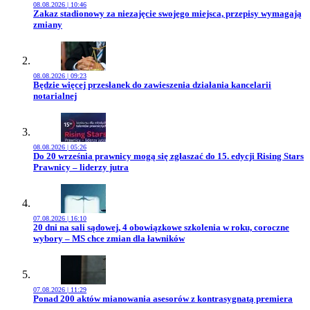
08.08.2026 | 10:46
Przejdź do artykułu:
Zakaz stadionowy za niezajęcie swojego miejsca, przepisy wymagają
zmiany
08.08.2026 | 09:23
Przejdź do artykułu:
Będzie więcej przesłanek do zawieszenia działania kancelarii
notarialnej
08.08.2026 | 05:26
Przejdź do artykułu:
Do 20 września prawnicy mogą się zgłaszać do 15. edycji Rising Stars
Prawnicy – liderzy jutra
07.08.2026 | 16:10
Przejdź do artykułu:
20 dni na sali sądowej, 4 obowiązkowe szkolenia w roku, coroczne
wybory – MS chce zmian dla ławników
07.08.2026 | 11:29
Przejdź do artykułu:
Ponad 200 aktów mianowania asesorów z kontrasygnatą premiera