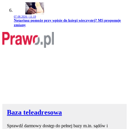
07.08.2026 | 11:19
Przejdź do artykułu:
Notariusz pomoże przy wpisie do księgi wieczystej? MS proponuje
zmiany
Baza teleadresowa
Sprawdź darmowy dostęp do pełnej bazy m.in. sądów i