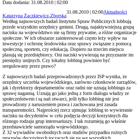
Data dodania: 31.08.2010 | 02:00
31.08.2010 | 02:00
Aktualności
Katarzyna Żaczkiewicz-Zborska
Według najnowszych badań Instytutu Spraw Publicznych lobbują
przede wszystkim urzędnicy gminni. Drugą, najaktywniejszą grupą
nacisku na województwo nie są firmy prywatne, a różne organizacje
społeczne. W ich obszarze zainteresowań często leży wpływ na
inwestycje i ochronę środowiska oraz sprawy związane z pomocą
społeczną, sportem, czy edukacją. Dopiero na trzecim miejscu
plasują się przedsiębiorcy. Oni naciski wywierają na przyznanie im
pieniędzy unijnych. Czy lokalny lobbing powinien być
uregulowany przez prawo?
Z najnowszych badań przeprowadzonych przez ISP wynika, że
urzędnicy szczebla wojewódzkiego, zarówno członkowie zarządów,
jak i dyrektorzy departamentów oraz radni nie uznają lobbingu za
sprawę naganną. Uznają go jako jedną z form dialogu władzy ze
społeczeństwem i są nań otwarci, jeśli tylko lobbing nie jest
prowadzony z naruszeniem prawa i zachowana jest zasada
transparentności. Najprościej rzecz ujmując lobbing to wywieranie
nacisku na decydentów w celu podjęcia decyzji korzystnych dla
różnego rodzaju grup interesariuszy. I tak rozumieją go właśnie
przedstawiciele samorządu wojewódzkiego.
Z 32 wywiadów swobodnych oraz studiów przypadku rożnych
procesów decyzyjnych toczących się na we wszystkich