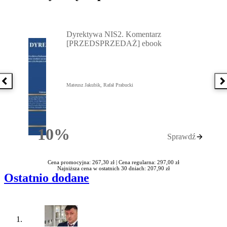
Przejdź do: Dyrektywa NIS2. Komentarz [PRZEDSPRZEDAŻ] ebook,
Dyrektywa NIS2. Komentarz
[PRZEDSPRZEDAŻ] ebook
Poprzednia książka
N
Mateusz Jakubik, Rafał Prabucki
10%
Sprawdź
Rabatu
Cena promocyjna: 267,30 zł |
Cena regularna: 297,00 zł
Najniższa cena w ostatnich 30 dniach: 207,90 zł
Ostatnio dodane