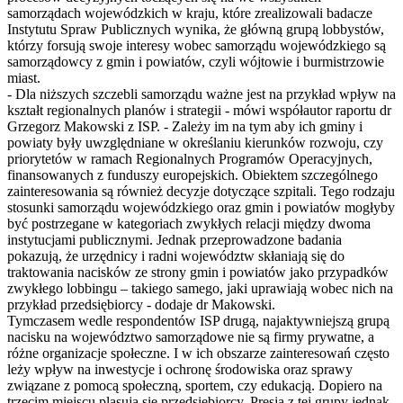
samorządach wojewódzkich w kraju, które zrealizowali badacze
Instytutu Spraw Publicznych wynika, że główną grupą lobbystów,
którzy forsują swoje interesy wobec samorządu wojewódzkiego są
samorządowcy z gmin i powiatów, czyli wójtowie i burmistrzowie
miast.
- Dla niższych szczebli samorządu ważne jest na przykład wpływ na
kształt regionalnych planów i strategii - mówi współautor raportu dr
Grzegorz Makowski z ISP. - Zależy im na tym aby ich gminy i
powiaty były uwzględniane w określaniu kierunków rozwoju, czy
priorytetów w ramach Regionalnych Programów Operacyjnych,
finansowanych z funduszy europejskich. Obiektem szczególnego
zainteresowania są również decyzje dotyczące szpitali. Tego rodzaju
stosunki samorządu wojewódzkiego oraz gmin i powiatów mogłyby
być postrzegane w kategoriach zwykłych relacji między dwoma
instytucjami publicznymi. Jednak przeprowadzone badania
pokazują, że urzędnicy i radni województw skłaniają się do
traktowania nacisków ze strony gmin i powiatów jako przypadków
zwykłego lobbingu – takiego samego, jaki uprawiają wobec nich na
przykład przedsiębiorcy - dodaje dr Makowski.
Tymczasem wedle respondentów ISP drugą, najaktywniejszą grupą
nacisku na województwo samorządowe nie są firmy prywatne, a
różne organizacje społeczne. I w ich obszarze zainteresowań często
leży wpływ na inwestycje i ochronę środowiska oraz sprawy
związane z pomocą społeczną, sportem, czy edukacją. Dopiero na
trzecim miejscu plasują się przedsiębiorcy. Presja z tej grupy jednak