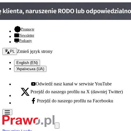
- otwiera się w nowej karcie
Promocje
Newsletter
Podcasty
Zmień język - bieżący:
Zmień język strony
PL
English (EN)
Українська (UA)
Odwiedź nasz kanał w serwisie YouTube
Youtube - otwiera się w nowej karcie
Przejdź do naszego profilu na X (dawniej Twitter)
X - otwiera się w nowej karcie
Przejdź do naszego profilu na Facebooku
Facebook - otwiera się w nowej karcie