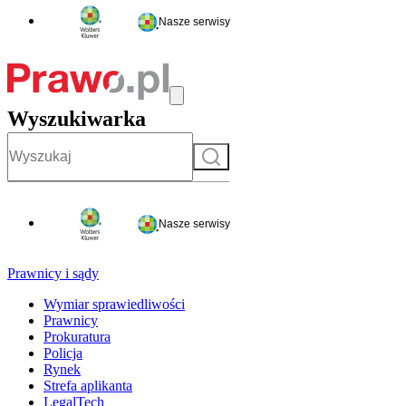
Nasze serwisy
Wyszukiwarka
Szukaj
Nasze serwisy
Prawnicy i sądy
Wymiar sprawiedliwości
Prawnicy
Prokuratura
Policja
Rynek
Strefa aplikanta
LegalTech