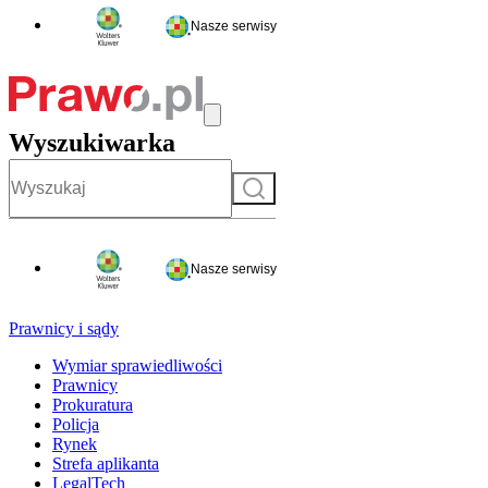
Nasze serwisy
Wyszukiwarka
Szukaj
Nasze serwisy
Prawnicy i sądy
Wymiar sprawiedliwości
Prawnicy
Prokuratura
Policja
Rynek
Strefa aplikanta
LegalTech