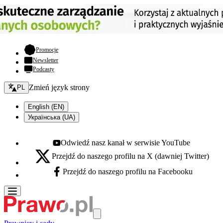
- otwiera się w nowej karcie
Promocje
Newsletter
Podcasty
Zmień język - bieżący:
Zmień język strony
PL
English (EN)
Українська (UA)
Odwiedź nasz kanał w serwisie YouTube
Youtube - otwiera się w nowej karcie
Przejdź do naszego profilu na X (dawniej Twitter)
X - otwiera się w nowej karcie
Przejdź do naszego profilu na Facebooku
Facebook - otwiera się w nowej karcie