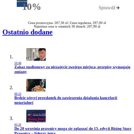
10%
Sprawdź
Rabatu
Cena promocyjna: 267,30 zł |
Cena regularna: 297,00 zł
Najniższa cena w ostatnich 30 dniach: 207,90 zł
Ostatnio dodane
10:46
Przejdź do artykułu:
Zakaz stadionowy za niezajęcie swojego miejsca, przepisy wymagają
zmiany
09:23
Przejdź do artykułu:
Będzie więcej przesłanek do zawieszenia działania kancelarii
notarialnej
05:26
Przejdź do artykułu:
Do 20 września prawnicy mogą się zgłaszać do 15. edycji Rising Stars
Prawnicy – liderzy jutra