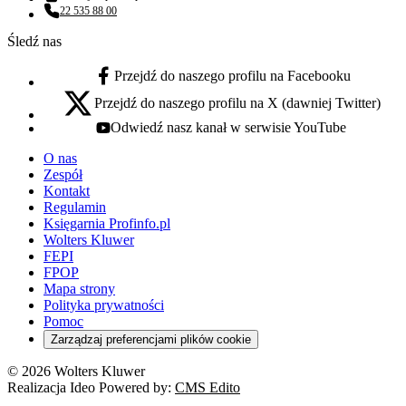
Adres email:
22 535 88 00
Numer telefonu:
Śledź nas
Przejdź do naszego profilu na Facebooku
facebook - otwiera się w nowej karcie
Przejdź do naszego profilu na X (dawniej Twitter)
x - otwiera się w nowej karcie
Odwiedź nasz kanał w serwisie YouTube
youtube - otwiera się w nowej karcie
O nas
Zespół
Kontakt
Regulamin
Księgarnia Profinfo.pl
Wolters Kluwer
FEPI
FPOP
Mapa strony
Polityka prywatności
Pomoc
Zarządzaj preferencjami plików cookie
© 2026 Wolters Kluwer
Realizacja Ideo Powered by:
CMS Edito