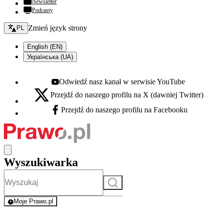
Newsletter
Podcasty
Zmień język - bieżący:
Zmień język strony
PL
English (EN)
Українська (UA)
Odwiedź nasz kanał w serwisie YouTube
Youtube - otwiera się w nowej karcie
Przejdź do naszego profilu na X (dawniej Twitter)
X - otwiera się w nowej karcie
Przejdź do naszego profilu na Facebooku
Facebook - otwiera się w nowej karcie
Wyszukiwarka
Szukaj
Moje Prawo.pl
- rejestracja i logowanie do serwisu