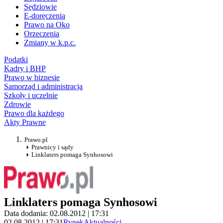
Sędziowie
E-doręczenia
Prawo na Oko
Orzeczenia
Zmiany w k.p.c.
Podatki
Kadry i BHP
Prawo w biznesie
Samorząd i administracja
Szkoły i uczelnie
Zdrowie
Prawo dla każdego
Akty Prawne
Prawo.pl
Prawnicy i sądy
Linklaters pomaga Synhosowi
Linklaters pomaga Synhosowi
Data dodania: 02.08.2012 | 17:31
02.08.2012 | 17:31
Rynek
Aktualności