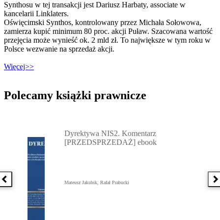
Synthosu w tej transakcji jest Dariusz Harbaty, associate w
kancelarii Linklaters.
Oświęcimski Synthos, kontrolowany przez Michała Sołowowa,
zamierza kupić minimum 80 proc. akcji Puław. Szacowana wartość
przejęcia może wynieść ok. 2 mld zł. To największe w tym roku w
Polsce wezwanie na sprzedaż akcji.
Więcej>>
Polecamy książki prawnicze
Przejdź do: Dyrektywa NIS2. Komentarz [PRZEDSPRZEDAŻ] ebook,
Dyrektywa NIS2. Komentarz
[PRZEDSPRZEDAŻ] ebook
Poprzednia książka
N
Mateusz Jakubik, Rafał Prabucki