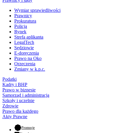
Prawnicy i sądy
Wymiar sprawiedliwości
Prawnicy
Prokuratura
Policja
Rynek
Strefa aplikanta
LegalTech
Sędziowie
E-doręczenia
Prawo na Oko
Orzeczenia
Zmiany w k.p.c.
Podatki
Kadry i BHP
Prawo w biznesie
Samorząd i administracja
Szkoły i uczelnie
Zdrowie
Prawo dla każdego
Akty Prawne
- otwiera się w nowej karcie
Promocje