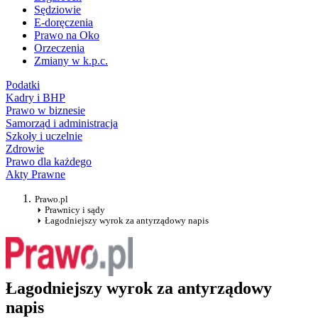
Sędziowie
E-doręczenia
Prawo na Oko
Orzeczenia
Zmiany w k.p.c.
Podatki
Kadry i BHP
Prawo w biznesie
Samorząd i administracja
Szkoły i uczelnie
Zdrowie
Prawo dla każdego
Akty Prawne
Prawo.pl
Prawnicy i sądy
Łagodniejszy wyrok za antyrządowy napis
Łagodniejszy wyrok za antyrządowy
napis