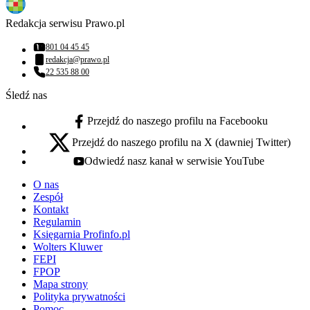
Redakcja serwisu Prawo.pl
801 04 45 45
Numer telefonu:
redakcja@prawo.pl
Adres email:
22 535 88 00
Numer telefonu:
Śledź nas
Przejdź do naszego profilu na Facebooku
facebook - otwiera się w nowej karcie
Przejdź do naszego profilu na X (dawniej Twitter)
x - otwiera się w nowej karcie
Odwiedź nasz kanał w serwisie YouTube
youtube - otwiera się w nowej karcie
O nas
Zespół
Kontakt
Regulamin
Księgarnia Profinfo.pl
Wolters Kluwer
FEPI
FPOP
Mapa strony
Polityka prywatności
Pomoc