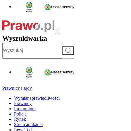
Nasze serwisy
Wyszukiwarka
Szukaj
Nasze serwisy
Prawnicy i sądy
Wymiar sprawiedliwości
Prawnicy
Prokuratura
Policja
Rynek
Strefa aplikanta
LegalTech