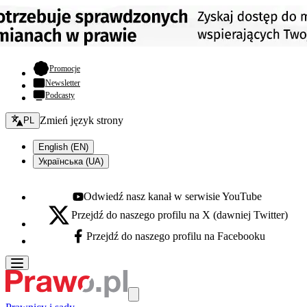
- otwiera się w nowej karcie
Promocje
Newsletter
Podcasty
Zmień język - bieżący:
Zmień język strony
PL
English (EN)
Українська (UA)
Odwiedź nasz kanał w serwisie YouTube
Youtube - otwiera się w nowej karcie
Przejdź do naszego profilu na X (dawniej Twitter)
X - otwiera się w nowej karcie
Przejdź do naszego profilu na Facebooku
Facebook - otwiera się w nowej karcie