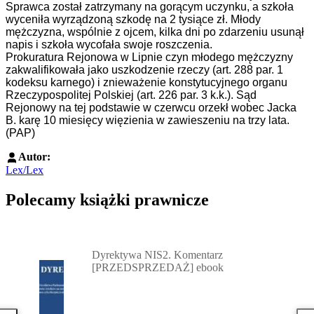
Sprawca został zatrzymany na gorącym uczynku, a szkoła
wyceniła wyrządzoną szkodę na 2 tysiące zł. Młody
mężczyzna, wspólnie z ojcem, kilka dni po zdarzeniu usunął
napis i szkoła wycofała swoje roszczenia.
Prokuratura Rejonowa w Lipnie czyn młodego mężczyzny
zakwalifikowała jako uszkodzenie rzeczy (art. 288 par. 1
kodeksu karnego) i znieważenie konstytucyjnego organu
Rzeczypospolitej Polskiej (art. 226 par. 3 k.k.). Sąd
Rejonowy na tej podstawie w czerwcu orzekł wobec Jacka
B. karę 10 miesięcy więzienia w zawieszeniu na trzy lata.
(PAP)
Autor:
Lex/Lex
Polecamy książki prawnicze
Przejdź do: Dyrektywa NIS2. Komentarz [PRZEDSPRZEDAŻ] ebook,
Dyrektywa NIS2. Komentarz
[PRZEDSPRZEDAŻ] ebook