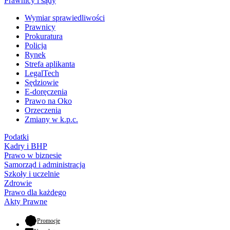
Prawnicy i sądy
Wymiar sprawiedliwości
Prawnicy
Prokuratura
Policja
Rynek
Strefa aplikanta
LegalTech
Sędziowie
E-doręczenia
Prawo na Oko
Orzeczenia
Zmiany w k.p.c.
Podatki
Kadry i BHP
Prawo w biznesie
Samorząd i administracja
Szkoły i uczelnie
Zdrowie
Prawo dla każdego
Akty Prawne
- otwiera się w nowej karcie
Promocje