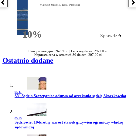
Poprzednia książka
N
Mateusz Jakubik, Rafał Prabucki
10%
Sprawdź
Rabatu
Cena promocyjna: 267,30 zł |
Cena regularna: 297,00 zł
Najniższa cena w ostatnich 30 dniach: 207,90 zł
Ostatnio dodane
05:47
Przejdź do artykułu:
SN: Sędzia Szczepaniec odsuwa od orzekania sędzię Skoczkowską
05:19
Przejdź do artykułu:
Sędziowie: 10-krotny wzrost stawek grzywien ograniczy władzę
sądowniczą