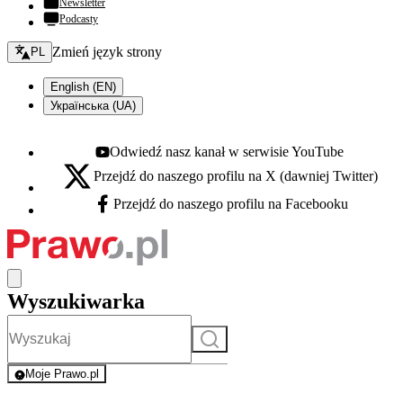
Newsletter
Podcasty
Zmień język - bieżący:
Zmień język strony
PL
English (EN)
Українська (UA)
Odwiedź nasz kanał w serwisie YouTube
Youtube - otwiera się w nowej karcie
Przejdź do naszego profilu na X (dawniej Twitter)
X - otwiera się w nowej karcie
Przejdź do naszego profilu na Facebooku
Facebook - otwiera się w nowej karcie
Wyszukiwarka
Szukaj
Moje Prawo.pl
- rejestracja i logowanie do serwisu