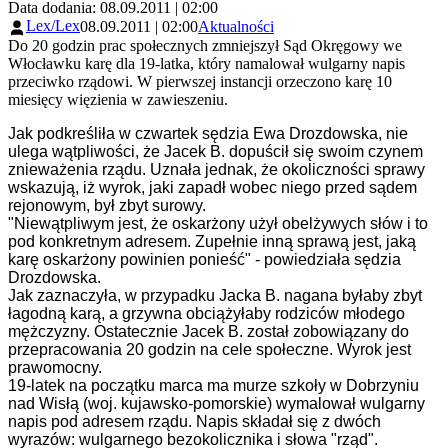
Data dodania: 08.09.2011 | 02:00
Lex/Lex
08.09.2011 | 02:00
Aktualności
Do 20 godzin prac społecznych zmniejszył Sąd Okręgowy we
Włocławku karę dla 19-latka, który namalował wulgarny napis
przeciwko rządowi. W pierwszej instancji orzeczono karę 10
miesięcy więzienia w zawieszeniu.
Jak podkreśliła w czwartek sędzia Ewa Drozdowska, nie
ulega wątpliwości, że Jacek B. dopuścił się swoim czynem
znieważenia rządu. Uznała jednak, że okoliczności sprawy
wskazują, iż wyrok, jaki zapadł wobec niego przed sądem
rejonowym, był zbyt surowy.
"Niewątpliwym jest, że oskarżony użył obelżywych słów i to
pod konkretnym adresem. Zupełnie inną sprawą jest, jaką
karę oskarżony powinien ponieść" - powiedziała sędzia
Drozdowska.
Jak zaznaczyła, w przypadku Jacka B. nagana byłaby zbyt
łagodną karą, a grzywna obciążyłaby rodziców młodego
mężczyzny. Ostatecznie Jacek B. został zobowiązany do
przepracowania 20 godzin na cele społeczne. Wyrok jest
prawomocny.
19-latek na początku marca ma murze szkoły w Dobrzyniu
nad Wisłą (woj. kujawsko-pomorskie) wymalował wulgarny
napis pod adresem rządu. Napis składał się z dwóch
wyrazów: wulgarnego bezokolicznika i słowa "rząd".