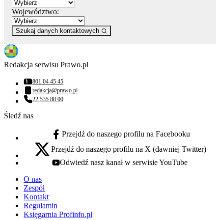
Województwo:
Szukaj danych kontaktowych
Redakcja serwisu Prawo.pl
801 04 45 45
Numer telefonu:
redakcja@prawo.pl
Adres email:
22 535 88 00
Numer telefonu:
Śledź nas
Przejdź do naszego profilu na Facebooku
facebook - otwiera się w nowej karcie
Przejdź do naszego profilu na X (dawniej Twitter)
x - otwiera się w nowej karcie
Odwiedź nasz kanał w serwisie YouTube
youtube - otwiera się w nowej karcie
O nas
Zespół
Kontakt
Regulamin
Księgarnia Profinfo.pl