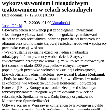
wykorzystywaniem i niegodziwym
traktowaniem w celach seksualnych
Data dodania: 17.12.2008 | 01:00
17.12.2008 | 01:00
Aktualności
Jacek Górski
Głównym celem Konwencji jest zapobieganie i zwalczanie
seksualnego wykorzystania dzieci i niegodziwego traktowania
dzieci w celach seksualnych, ochrona praw dzieci będących ich
ofiarami oraz promowanie krajowej i międzynarodowej współpracy
przeciwko tym zjawiskom.
- Wykorzystanie seksualne dzieci jest jedną z najbardziej
odrażających form przemocy wobec dzieci. Statystyki
stwierdzonych przestępstw wskazują, że w Polsce rejestrowanych
jest corocznie około 3000 przypadków różnych czynów
popełnionych przeciwko wolności seksualnej i obyczajności,
których ofiarami padają małoletni - powiedział
Łukasz Rędziniak
, Podsekretarz Stanu w Ministerstwie Sprawiedliwości w trakcie
zakończonej we wtorek dwudniowej konferencji, dotyczącej
Konwencji Rady Europy o ochronie dzieci przed seksualnym
wykorzystywaniem i niegodziwym traktowaniem w celach
seksualnych. Spotkanie wraz z Radą Europy organizowało
Ministerstwo Sprawiedliwości.
Odbywająca się w Warszawie konferencja była kolejnym z cyklu
przedsięwzięć regionalnych, poświęconych promowaniu ratyfikacji