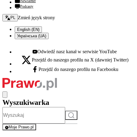
Newsletter
Podcasty
Zmień język - bieżący:
Zmień język strony
PL
English (EN)
Українська (UA)
Odwiedź nasz kanał w serwisie YouTube
Youtube - otwiera się w nowej karcie
Przejdź do naszego profilu na X (dawniej Twitter)
X - otwiera się w nowej karcie
Przejdź do naszego profilu na Facebooku
Facebook - otwiera się w nowej karcie
Wyszukiwarka
Szukaj
Moje Prawo.pl
- rejestracja i logowanie do serwisu