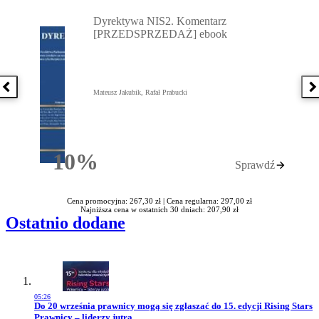
Przejdź do: Dyrektywa NIS2. Komentarz [PRZEDSPRZEDAŻ] ebook,
Dyrektywa NIS2. Komentarz
[PRZEDSPRZEDAŻ] ebook
Poprzednia książka
N
Mateusz Jakubik, Rafał Prabucki
10%
Sprawdź
Rabatu
Cena promocyjna: 267,30 zł |
Cena regularna: 297,00 zł
Najniższa cena w ostatnich 30 dniach: 207,90 zł
Ostatnio dodane
05:26
Przejdź do artykułu:
Do 20 września prawnicy mogą się zgłaszać do 15. edycji Rising Stars
Prawnicy – liderzy jutra