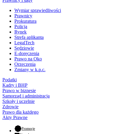
Prawnicy i sądy
Wymiar sprawiedliwości
Prawnicy
Prokuratura
Policja
Rynek
Strefa aplikanta
LegalTech
Sędziowie
E-doręczenia
Prawo na Oko
Orzeczenia
Zmiany w k.p.c.
Podatki
Kadry i BHP
Prawo w biznesie
Samorząd i administracja
Szkoły i uczelnie
Zdrowie
Prawo dla każdego
Akty Prawne
- otwiera się w nowej karcie
Promocje