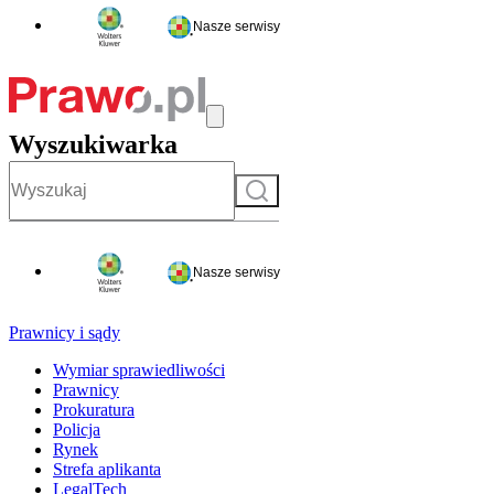
Nasze serwisy
Wyszukiwarka
Szukaj
Nasze serwisy
Prawnicy i sądy
Wymiar sprawiedliwości
Prawnicy
Prokuratura
Policja
Rynek
Strefa aplikanta
LegalTech