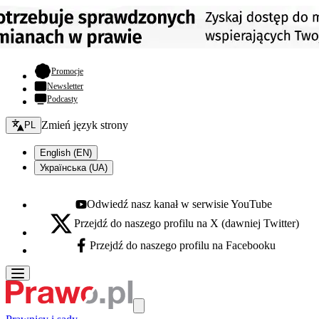
- otwiera się w nowej karcie
Promocje
Newsletter
Podcasty
Zmień język - bieżący:
Zmień język strony
PL
English (EN)
Українська (UA)
Odwiedź nasz kanał w serwisie YouTube
Youtube - otwiera się w nowej karcie
Przejdź do naszego profilu na X (dawniej Twitter)
X - otwiera się w nowej karcie
Przejdź do naszego profilu na Facebooku
Facebook - otwiera się w nowej karcie