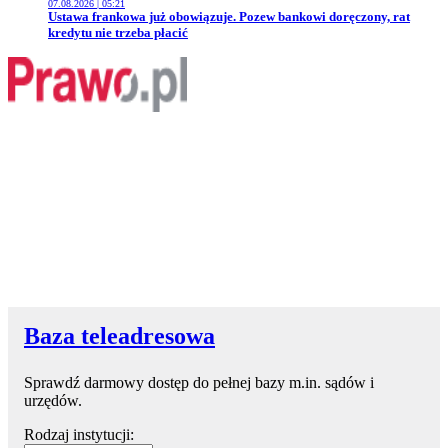
07.08.2026 | 05:21
Przejdź do artykułu:
Ustawa frankowa już obowiązuje. Pozew bankowi doręczony, rat
kredytu nie trzeba płacić
Baza teleadresowa
Sprawdź darmowy dostęp do pełnej bazy m.in. sądów i
urzędów.
Rodzaj instytucji: