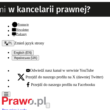
- otwiera się w nowej karcie
Promocje
Newsletter
Podcasty
Zmień język - bieżący:
Zmień język strony
PL
English (EN)
Українська (UA)
Odwiedź nasz kanał w serwisie YouTube
Youtube - otwiera się w nowej karcie
Przejdź do naszego profilu na X (dawniej Twitter)
X - otwiera się w nowej karcie
Przejdź do naszego profilu na Facebooku
Facebook - otwiera się w nowej karcie