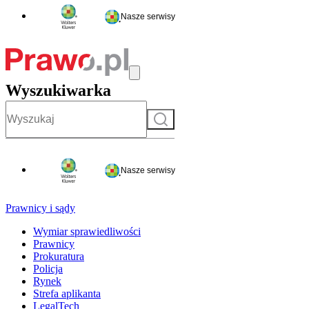
Nasze serwisy
Wyszukiwarka
Szukaj
Nasze serwisy
Prawnicy i sądy
Wymiar sprawiedliwości
Prawnicy
Prokuratura
Policja
Rynek
Strefa aplikanta
LegalTech