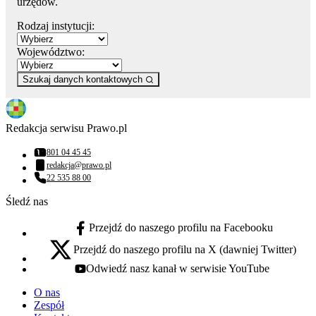
urzędów.
Rodzaj instytucji:
Województwo:
Szukaj danych kontaktowych
Redakcja serwisu Prawo.pl
801 04 45 45
Numer telefonu:
redakcja@prawo.pl
Adres email:
22 535 88 00
Numer telefonu:
Śledź nas
Przejdź do naszego profilu na Facebooku
facebook - otwiera się w nowej karcie
Przejdź do naszego profilu na X (dawniej Twitter)
x - otwiera się w nowej karcie
Odwiedź nasz kanał w serwisie YouTube
youtube - otwiera się w nowej karcie
O nas
Zespół