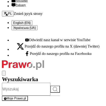
Newsletter
Podcasty
Zmień język - bieżący:
Zmień język strony
PL
English (EN)
Українська (UA)
Odwiedź nasz kanał w serwisie YouTube
Youtube - otwiera się w nowej karcie
Przejdź do naszego profilu na X (dawniej Twitter)
X - otwiera się w nowej karcie
Przejdź do naszego profilu na Facebooku
Facebook - otwiera się w nowej karcie
Wyszukiwarka
Szukaj
Moje Prawo.pl
- rejestracja i logowanie do serwisu