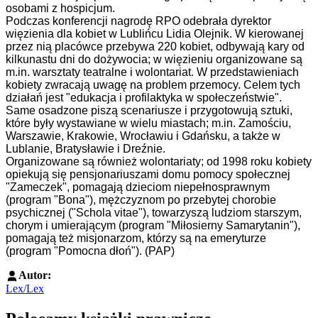
osobami z hospicjum.
Podczas konferencji nagrodę RPO odebrała dyrektor
więzienia dla kobiet w Lublińcu Lidia Olejnik. W kierowanej
przez nią placówce przebywa 220 kobiet, odbywają kary od
kilkunastu dni do dożywocia; w więzieniu organizowane są
m.in. warsztaty teatralne i wolontariat. W przedstawieniach
kobiety zwracają uwagę na problem przemocy. Celem tych
działań jest "edukacja i profilaktyka w społeczeństwie".
Same osadzone piszą scenariusze i przygotowują sztuki,
które były wystawiane w wielu miastach; m.in. Zamościu,
Warszawie, Krakowie, Wrocławiu i Gdańsku, a także w
Lublanie, Bratysławie i Dreźnie.
Organizowane są również wolontariaty; od 1998 roku kobiety
opiekują się pensjonariuszami domu pomocy społecznej
"Zameczek", pomagają dzieciom niepełnosprawnym
(program "Bona"), mężczyznom po przebytej chorobie
psychicznej ("Schola vitae"), towarzyszą ludziom starszym,
chorym i umierającym (program "Miłosierny Samarytanin"),
pomagają też misjonarzom, którzy są na emeryturze
(program "Pomocna dłoń"). (PAP)
Autor:
Lex/Lex