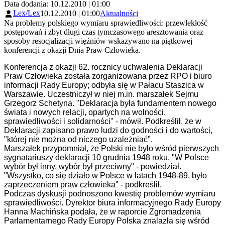
Data dodania: 10.12.2010 | 01:00
Lex/Lex
10.12.2010 | 01:00
Aktualności
Na problemy polskiego wymiaru sprawiedliwości: przewlekłość
postępowań i zbyt długi czas tymczasowego aresztowania oraz
sposoby resocjalizacji więźniów wskazywano na piątkowej
konferencji z okazji Dnia Praw Człowieka.
Konferencja z okazji 62. rocznicy uchwalenia Deklaracji
Praw Człowieka została zorganizowana przez RPO i biuro
informacji Rady Europy; odbyła się w Pałacu Staszica w
Warszawie. Uczestniczył w niej m.in. marszałek Sejmu
Grzegorz Schetyna. "Deklaracja była fundamentem nowego
świata i nowych relacji, opartych na wolności,
sprawiedliwości i solidarności" - mówił. Podkreślił, że w
Deklaracji zapisano prawo ludzi do godności i do wartości,
"której nie można od niczego uzależniać".
Marszałek przypomniał, że Polski nie było wśród pierwszych
sygnatariuszy deklaracji 10 grudnia 1948 roku. "W Polsce
wybór był inny, wybór był przeciwny" - powiedział.
"Wszystko, co się działo w Polsce w latach 1948-89, było
zaprzeczeniem praw człowieka" - podkreślił.
Podczas dyskusji podnoszono kwestię problemów wymiaru
sprawiedliwości. Dyrektor biura informacyjnego Rady Europy
Hanna Machińska podała, że w raporcie Zgromadzenia
Parlamentarnego Rady Europy Polska znalazła się wśród