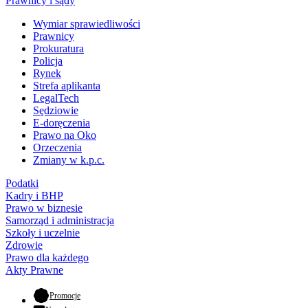
Prawnicy i sądy
Wymiar sprawiedliwości
Prawnicy
Prokuratura
Policja
Rynek
Strefa aplikanta
LegalTech
Sędziowie
E-doręczenia
Prawo na Oko
Orzeczenia
Zmiany w k.p.c.
Podatki
Kadry i BHP
Prawo w biznesie
Samorząd i administracja
Szkoły i uczelnie
Zdrowie
Prawo dla każdego
Akty Prawne
- otwiera się w nowej karcie
Promocje