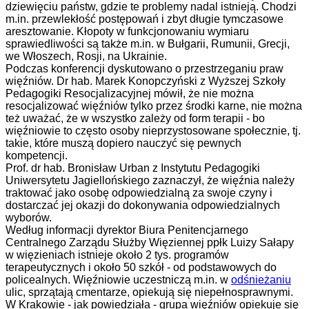
dziewięciu państw, gdzie te problemy nadal istnieją. Chodzi
m.in. przewlekłość postępowań i zbyt długie tymczasowe
aresztowanie. Kłopoty w funkcjonowaniu wymiaru
sprawiedliwości są także m.in. w Bułgarii, Rumunii, Grecji,
we Włoszech, Rosji, na Ukrainie.
Podczas konferencji dyskutowano o przestrzeganiu praw
więźniów. Dr hab. Marek Konopczyński z Wyższej Szkoły
Pedagogiki Resocjalizacyjnej mówił, że nie można
resocjalizować więźniów tylko przez środki karne, nie można
też uważać, że w wszystko zależy od form terapii - bo
więźniowie to często osoby nieprzystosowane społecznie, tj.
takie, które muszą dopiero nauczyć się pewnych
kompetencji.
Prof. dr hab. Bronisław Urban z Instytutu Pedagogiki
Uniwersytetu Jagiellońskiego zaznaczył, że więźnia należy
traktować jako osobę odpowiedzialną za swoje czyny i
dostarczać jej okazji do dokonywania odpowiedzialnych
wyborów.
Według informacji dyrektor Biura Penitencjarnego
Centralnego Zarządu Służby Więziennej ppłk Luizy Sałapy
w więzieniach istnieje około 2 tys. programów
terapeutycznych i około 50 szkół - od podstawowych do
policealnych. Więźniowie uczestniczą m.in. w
odśnieżaniu
ulic, sprzątają cmentarze, opiekują się niepełnosprawnymi.
W Krakowie - jak powiedziała - grupa więźniów opiekuje się