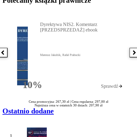
Polecamy książki prawnicze
Przejdź do: Dyrektywa NIS2. Komentarz [PRZEDSPRZEDAŻ] ebook,
Dyrektywa NIS2. Komentarz
[PRZEDSPRZEDAŻ] ebook
Poprzednia książka
N
Mateusz Jakubik, Rafał Prabucki
10%
Sprawdź
Rabatu
Cena promocyjna: 267,30 zł |
Cena regularna: 297,00 zł
Najniższa cena w ostatnich 30 dniach: 207,90 zł
Ostatnio dodane