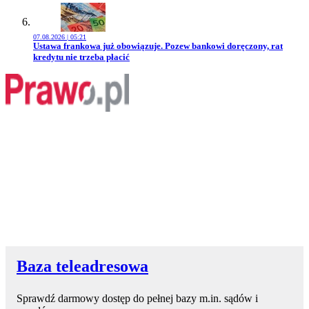
07.08.2026 | 05:21
Przejdź do artykułu:
Ustawa frankowa już obowiązuje. Pozew bankowi doręczony, rat
kredytu nie trzeba płacić
Baza teleadresowa
Sprawdź darmowy dostęp do pełnej bazy m.in. sądów i