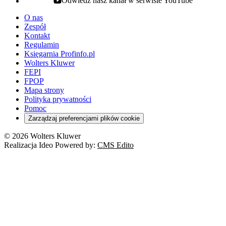
Odwiedź nasz kanał w serwisie YouTube
youtube - otwiera się w nowej karcie
O nas
Zespół
Kontakt
Regulamin
Księgarnia Profinfo.pl
Wolters Kluwer
FEPI
FPOP
Mapa strony
Polityka prywatności
Pomoc
Zarządzaj preferencjami plików cookie
© 2026 Wolters Kluwer
Realizacja Ideo Powered by:
CMS Edito