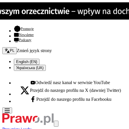
- otwiera się w nowej karcie
Promocje
Newsletter
Podcasty
Zmień język - bieżący:
Zmień język strony
PL
English (EN)
Українська (UA)
Odwiedź nasz kanał w serwisie YouTube
Youtube - otwiera się w nowej karcie
Przejdź do naszego profilu na X (dawniej Twitter)
X - otwiera się w nowej karcie
Przejdź do naszego profilu na Facebooku
Facebook - otwiera się w nowej karcie