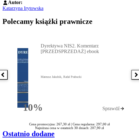
Autor:
Katarzyna Irytowska
Polecamy książki prawnicze
Przejdź do: Dyrektywa NIS2. Komentarz [PRZEDSPRZEDAŻ] ebook,
Dyrektywa NIS2. Komentarz
[PRZEDSPRZEDAŻ] ebook
Poprzednia książka
N
Mateusz Jakubik, Rafał Prabucki
10%
Sprawdź
Rabatu
Cena promocyjna: 267,30 zł |
Cena regularna: 297,00 zł
Najniższa cena w ostatnich 30 dniach: 207,90 zł
Ostatnio dodane