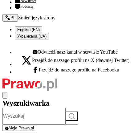
Newsletter
Podcasty
Zmień język - bieżący:
Zmień język strony
PL
English (EN)
Українська (UA)
Odwiedź nasz kanał w serwisie YouTube
Youtube - otwiera się w nowej karcie
Przejdź do naszego profilu na X (dawniej Twitter)
X - otwiera się w nowej karcie
Przejdź do naszego profilu na Facebooku
Facebook - otwiera się w nowej karcie
Wyszukiwarka
Szukaj
Moje Prawo.pl
- rejestracja i logowanie do serwisu