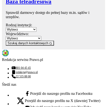
Baza teleadresowa
Sprawdź darmowy dostęp do pełnej bazy m.in. sądów i
urzędów.
Rodzaj instytucji:
Województwo:
Szukaj danych kontaktowych
Redakcja serwisu Prawo.pl
801 04 45 45
Numer telefonu:
redakcja@prawo.pl
Adres email:
22 535 88 00
Numer telefonu:
Śledź nas
Przejdź do naszego profilu na Facebooku
facebook - otwiera się w nowej karcie
Przejdź do naszego profilu na X (dawniej Twitter)
x - otwiera się w nowej karcie