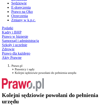
Sędziowie
E-doręczenia
Prawo na Oko
Orzeczenia
Zmiany w k.p.c.
Podatki
Kadry i BHP
Prawo w biznesie
Samorząd i administracja
Szkoły i uczelnie
Zdrowie
Prawo dla każdego
Akty Prawne
Prawo.pl
Prawnicy i sądy
Kolejni sędziowie powołani do pełnienia urzędu
Kolejni sędziowie powołani do pełnienia
urzędu