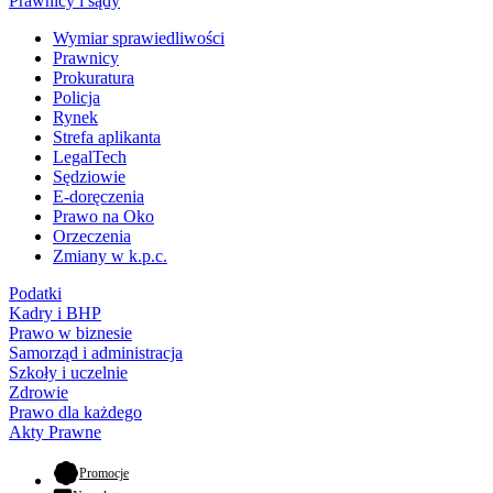
Prawnicy i sądy
Wymiar sprawiedliwości
Prawnicy
Prokuratura
Policja
Rynek
Strefa aplikanta
LegalTech
Sędziowie
E-doręczenia
Prawo na Oko
Orzeczenia
Zmiany w k.p.c.
Podatki
Kadry i BHP
Prawo w biznesie
Samorząd i administracja
Szkoły i uczelnie
Zdrowie
Prawo dla każdego
Akty Prawne
- otwiera się w nowej karcie
Promocje