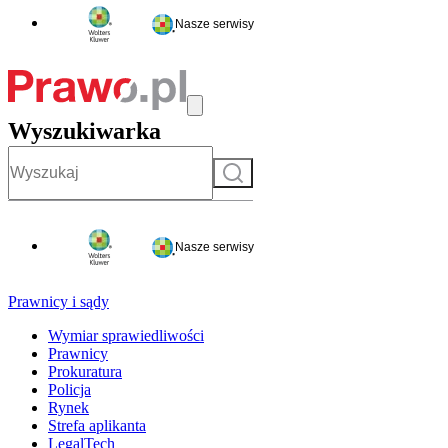
Nasze serwisy
Wyszukiwarka
Szukaj
Nasze serwisy
Prawnicy i sądy
Wymiar sprawiedliwości
Prawnicy
Prokuratura
Policja
Rynek
Strefa aplikanta
LegalTech