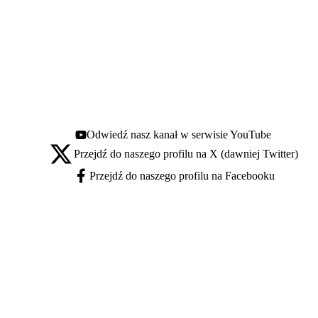
Odwiedź nasz kanał w serwisie YouTube
Youtube - otwiera się w nowej karcie
Przejdź do naszego profilu na X (dawniej Twitter)
X - otwiera się w nowej karcie
Przejdź do naszego profilu na Facebooku
Facebook - otwiera się w nowej karcie