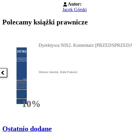
Autor:
Jacek Górski
Polecamy książki prawnicze
Przejdź do: Dyrektywa NIS2. Komentarz [PRZEDSPRZEDAŻ] ebook,
Dyrektywa NIS2. Komentarz [PRZEDSPRZEDA
Mateusz Jakubik, Rafał Prabucki
Poprzednia książka
10%
Rabatu
Ostatnio dodane