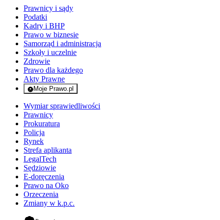
Prawnicy i sądy
Podatki
Kadry i BHP
Prawo w biznesie
Samorząd i administracja
Szkoły i uczelnie
Zdrowie
Prawo dla każdego
Akty Prawne
Moje Prawo.pl
- rejestracja i logowanie do serwisu
Wymiar sprawiedliwości
Prawnicy
Prokuratura
Policja
Rynek
Strefa aplikanta
LegalTech
Sędziowie
E-doręczenia
Prawo na Oko
Orzeczenia
Zmiany w k.p.c.