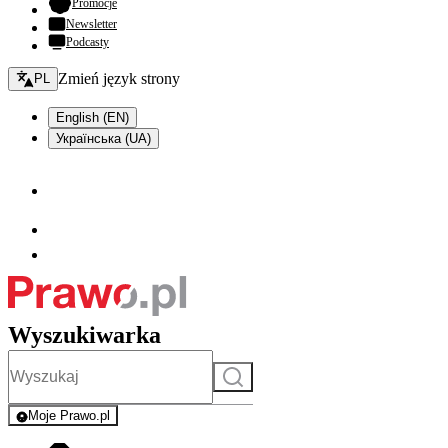
- otwiera się w nowej karcie
Promocje
Newsletter
Podcasty
Zmień język - bieżący:
Zmień język strony
PL
English (EN)
Українська (UA)
Wyszukiwarka
Szukaj
Moje Prawo.pl
- rejestracja i logowanie do serwisu