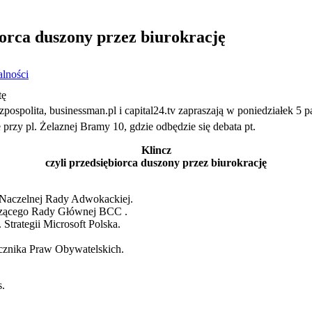
iorca duszony przez biurokrację
lności
tę
ospolita, businessman.pl i capital24.tv zapraszają w poniedziałek 5 p
zy pl. Żelaznej Bramy 10, gdzie odbędzie się debata pt.
Klincz
czyli przedsiębiorca duszony przez biurokrację
 Naczelnej Rady Adwokackiej.
czącego Rady Głównej BCC .
. Strategii Microsoft Polska.
cznika Praw Obywatelskich.
.