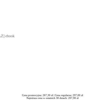
 Mateusz Jakubik, Rafał Prabucki - otwiera się w nowym oknie
Ż] ebook
Cena promocyjna: 267,30 zł |
Cena regularna: 297,00 zł
Najniższa cena w ostatnich 30 dniach: 207,90 zł