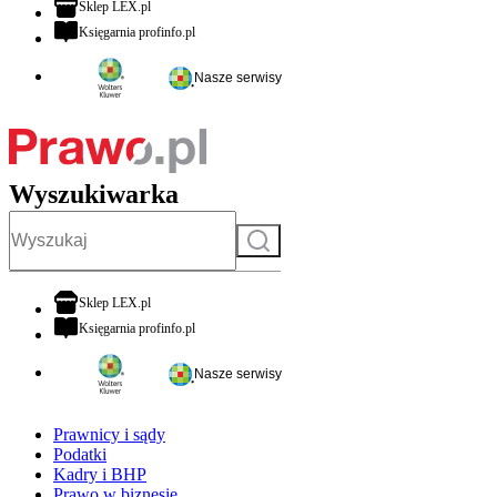
otwiera się w nowej karcie
Sklep LEX.pl
otwiera się w nowej karcie
Księgarnia profinfo.pl
Nasze serwisy
Wyszukiwarka
Szukaj
otwiera się w nowej karcie
Sklep LEX.pl
otwiera się w nowej karcie
Księgarnia profinfo.pl
Nasze serwisy
Prawnicy i sądy
Podatki
Kadry i BHP
Prawo w biznesie