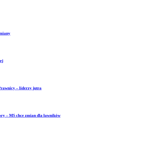
zmiany
ej
Prawnicy – liderzy jutra
bory – MS chce zmian dla ławników