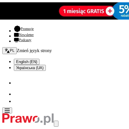
- otwiera się w nowej karcie
Promocje
Newsletter
Podcasty
Zmień język - bieżący:
Zmień język strony
PL
English (EN)
Українська (UA)