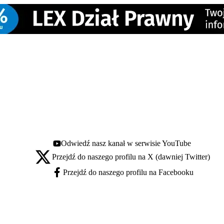
Odwiedź nasz kanał w serwisie YouTube
Youtube - otwiera się w nowej karcie
Przejdź do naszego profilu na X (dawniej Twitter)
X - otwiera się w nowej karcie
Przejdź do naszego profilu na Facebooku
Facebook - otwiera się w nowej karcie