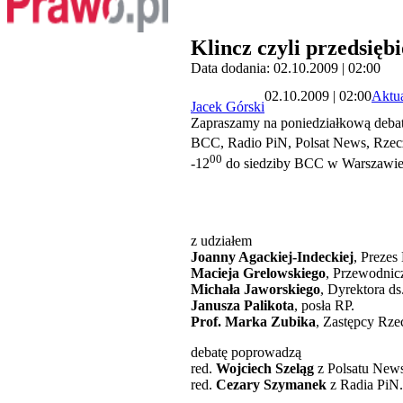
Klincz czyli przedsięb
Data dodania: 02.10.2009 | 02:00
02.10.2009 | 02:00
Aktua
Jacek Górski
Zapraszamy na poniedziałkową deba
BCC, Radio PiN, Polsat News, Rzeczp
00
-12
do siedziby BCC w Warszawie pr
z udziałem
Joanny Agackiej-Indeckiej
, Prezes
Macieja Grelowskiego
, Przewodni
Michała Jaworskiego
, Dyrektora ds
Janusza Palikota
, posła RP.
Prof. Marka Zubika
, Zastępcy Rze
debatę poprowadzą
red.
Wojciech Szeląg
z Polsatu News
red.
Cezary Szymanek
z Radia PiN.