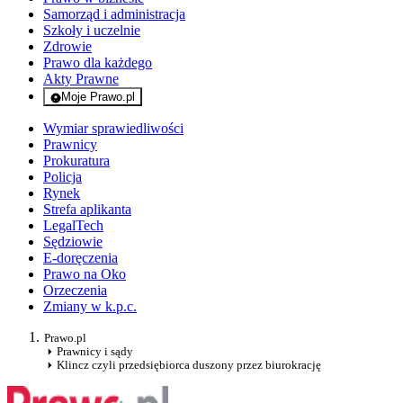
Samorząd i administracja
Szkoły i uczelnie
Zdrowie
Prawo dla każdego
Akty Prawne
Moje Prawo.pl
- rejestracja i logowanie do serwisu
Wymiar sprawiedliwości
Prawnicy
Prokuratura
Policja
Rynek
Strefa aplikanta
LegalTech
Sędziowie
E-doręczenia
Prawo na Oko
Orzeczenia
Zmiany w k.p.c.
Prawo.pl
Prawnicy i sądy
Klincz czyli przedsiębiorca duszony przez biurokrację