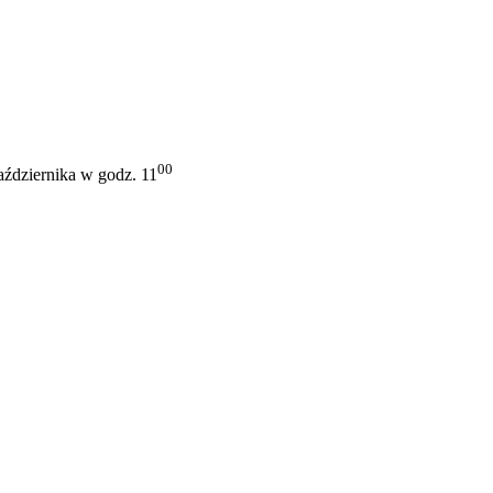
00
aździernika w godz. 11